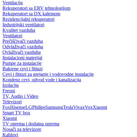
Ventilacija
Rekuperatori sa ERV tehnologijom
Rekuperatori sa DX kalemom
Rezidencijalni rekuperatori
Industrijski ventilatori
Kvalitet vazduha
Ventilatori
Prečišćivači vazduha
Odvlaživači vazduha
Ovlaživači vazduha
Instalacioni materijal
Pumpe za instalacije
Bakrene cevi i fitinzi
Cevi i fitinzi za grejanje i vodovodne instalacije
Kondenz cevi, odvod vode i kanalizacija
Izolacija
Freoni
TV, Audio i Video
Televizori
Fox
Hisense
LG
Philips
Samsung
Tesla
Vivax
Vox
Xiaomi
Smart TV box
Xiaomi
TV oprema i dodatna oprema
Nosači za televizore
Kablovi