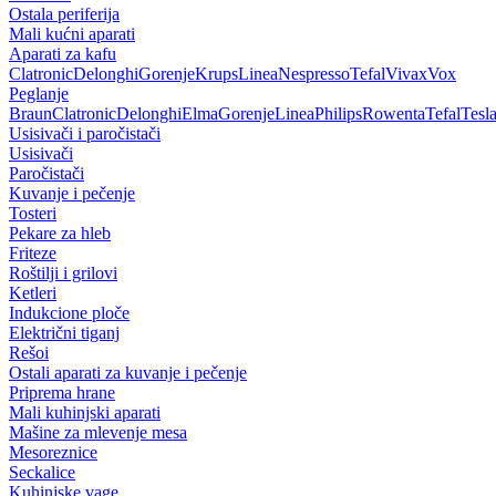
Ostala periferija
Mali kućni aparati
Aparati za kafu
Clatronic
Delonghi
Gorenje
Krups
Linea
Nespresso
Tefal
Vivax
Vox
Peglanje
Braun
Clatronic
Delonghi
Elma
Gorenje
Linea
Philips
Rowenta
Tefal
Tesl
Usisivači i paročistači
Usisivači
Paročistači
Kuvanje i pečenje
Tosteri
Pekare za hleb
Friteze
Roštilji i grilovi
Ketleri
Indukcione ploče
Električni tiganj
Rešoi
Ostali aparati za kuvanje i pečenje
Priprema hrane
Mali kuhinjski aparati
Mašine za mlevenje mesa
Mesoreznice
Seckalice
Kuhinjske vage