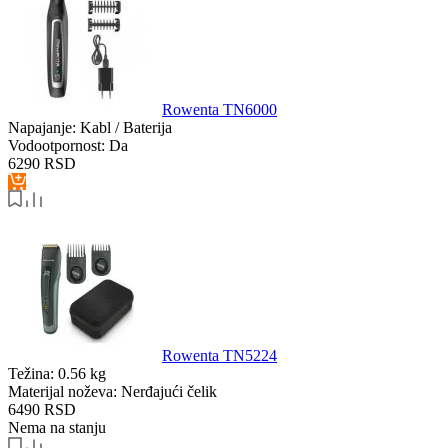
Rowenta TN6000
Napajanje:
Kabl / Baterija
Vodootpornost:
Da
6290
RSD
Rowenta TN5224
Težina:
0.56 kg
Materijal noževa:
Nerđajući čelik
6490
RSD
Nema na stanju