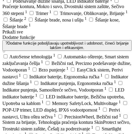
Podešavanje dužine šišanja, LED indikator baterije
Praćenje kontura, Mokro i suvo, Dvostruki sistem zaštite, Sečivo
1
1
1
360 stepeni
Trimer
Trimovanje, Oblikovanje, Brijanje
2
1
Šišanje
Šišanje brade, nosa i ušiju
Šišanje kose,
1
Šišanje brade
Prikaži sve
Dodatne funkcije
?
Dodatne funkcije poboljšavaju upotrebljivost i udobnost, čineći brijanje
lakšim i efikasnijim.
1
AutoSense tehnologija
Automatsko oštrenje, Smart sistem
1
zaključavanja češlja
Bežični rad, Precizno podešavanje dužine,
1
1
Vodootporan
Brzo punjenje
EasyClick sistem, Perivi
1
1
nastavci
Indikator baterije, Ergonomska ručka
Indikator
1
1
dužine šišanja
Indikator punjenja, Ergonomska ručka
1
Indikator punjenja, Samooštreće sečivo, Vodootporan
LED
1
indikator baterije
LED indikator baterije, Bežična upotreba,
1
1
Upotreba sa kablom
Memory SafetyLock, Multivoltage
1
POP-UP trimer, LED displej, IPX6 vodootpornost
Perivi
1
1
nastavci, Ultra oštra sečiva
PrecisionWheel, Bežični rad
Sistem za brijanje, Tehnologija praćenja kontura SkinProtect sečivo,
1
Trostruki sistem zaštite, Češalj za podrezivanje
Smartlight
1
1