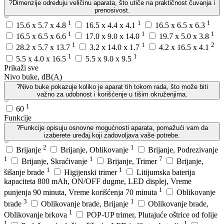
?
Dimenzije određuju veličinu aparata, što utiče na praktičnost čuvanja i
prenosivost.
1
1
1
15.6 x 5.7 x 4.8
16.5 x 4.4 x 4.1
16.5 x 6.5 x 6.3
1
1
1
16.5 x 6.5 x 6.6
17.0 x 9.0 x 14.0
19.7 x 5.0 x 3.8
1
1
2
28.2 x 5.7 x 13.7
3.2 x 14.0 x 1.7
4.2 x 16.5 x 4.1
1
1
5.5 x 4.0 x 16.5
5.5 x 9.0 x 9.5
Prikaži sve
Nivo buke, dB(A)
?
Nivo buke pokazuje koliko je aparat tih tokom rada, što može biti
važno za udobnost i korišćenje u tišim okruženjima.
1
60
Funkcije
?
Funkcije opisuju osnovne mogućnosti aparata, pomažući vam da
izaberete uređaj koji zadovoljava vaše potrebe.
2
1
Brijanje
Brijanje, Oblikovanje
Brijanje, Podrezivanje
1
1
7
Brijanje, Skraćivanje
Brijanje, Trimer
Brijanje,
1
1
šišanje brade
Higijenski trimer
Litijumska baterija
kapaciteta 800 mAh, ON/OFF dugme, LED displej, Vreme
1
punjenja 90 minuta, Vreme korišćenja 70 minuta
Oblikovanje
3
1
brade
Oblikovanje brade, Brijanje
Oblikovanje brade,
1
Oblikovanje brkova
POP-UP trimer, Plutajuće oštrice od folije
1
1