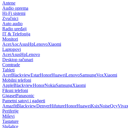
Antene
Audio oprema
Hi-Fi sistemi
Zvučnici
Auto audio
Radio uređaji
IT & Telefonija
Monitori
Acer
Aoc
Asus
Hp
Lenovo
Xiaomi
Laptopovi
Acer
Asus
Hp
Lenovo
Desktop računari
Comtrade
Tableti
Acer
Blackview
Estar
Honor
Huawei
Lenovo
Samsung
Vox
Xiaomi
Mobilni telefoni
Apple
Blackview
Honor
Nokia
Samsung
Xiaomi
Fiksni telefoni
Gigaset
Panasonic
Pametni satovi i gadgeti
Amazfit
Blackview
Denver
Hifuture
Honor
Huawei
Ksix
Noise
Qcy
Viva
Periferije
Miševi
Tastature
Slušalice