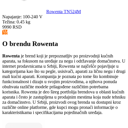
Rowenta TN524M
Napajanje:
100-240 V
Težina:
0.45 kg
9990
RSD
O brendu Rowenta
Rowenta
je brend koji je prepoznatljiv po proizvodnji kućnih
aparata, sa fokusom na uređaje za negu i održavanje domaćinstva. U
internet prodavnicama u Srbiji, Rowenta se najčešće pojavljuje u
kategorijama kao što su pegle, usisivači, aparati za ličnu negu i drugi
mali kućni aparati. Kompanija je poznata po tome što kombinuje
funkcionalnost i dizajn u svojim proizvodima, a njihova ponuda
obuhvata različite modele prilagođene različitim potrebama
korisnika. Rowenta je deo šireg portfolija brendova u oblasti kućnih
aparata i često je zastupljena u prodajnim mestima koja nude tehniku
za domaćinstvo. U Srbiji, proizvodi ovog brenda su dostupni kroz
različite online platforme, gde kupci mogu pronaći informacije o
karakteristikama i specifikacijama pojedinačnih uređaja.