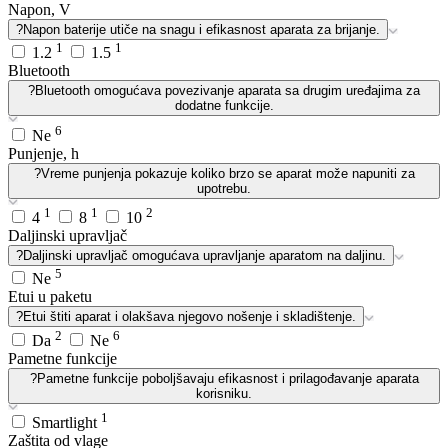
Napon, V
?
Napon baterije utiče na snagu i efikasnost aparata za brijanje.
1
1
1.2
1.5
Bluetooth
?
Bluetooth omogućava povezivanje aparata sa drugim uređajima za
dodatne funkcije.
6
Ne
Punjenje, h
?
Vreme punjenja pokazuje koliko brzo se aparat može napuniti za
upotrebu.
1
1
2
4
8
10
Daljinski upravljač
?
Daljinski upravljač omogućava upravljanje aparatom na daljinu.
5
Ne
Etui u paketu
?
Etui štiti aparat i olakšava njegovo nošenje i skladištenje.
2
6
Da
Ne
Pametne funkcije
?
Pametne funkcije poboljšavaju efikasnost i prilagođavanje aparata
korisniku.
1
Smartlight
Zaštita od vlage