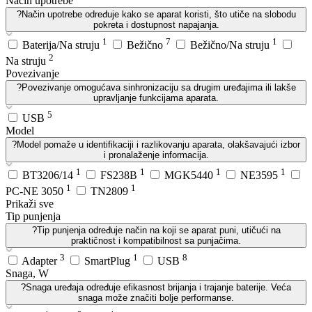
Način upotrebe
?
Način upotrebe određuje kako se aparat koristi, što utiče na slobodu
pokreta i dostupnost napajanja.
1
7
1
Baterija/Na struju
Bežično
Bežično/Na struju
2
Na struju
Povezivanje
?
Povezivanje omogućava sinhronizaciju sa drugim uređajima ili lakše
upravljanje funkcijama aparata.
5
USB
Model
?
Model pomaže u identifikaciji i razlikovanju aparata, olakšavajući izbor
i pronalaženje informacija.
1
1
1
1
BT3206/14
FS238B
MGK5440
NE3595
1
1
PC-NE 3050
TN2809
Prikaži sve
Tip punjenja
?
Tip punjenja određuje način na koji se aparat puni, utičući na
praktičnost i kompatibilnost sa punjačima.
3
1
8
Adapter
SmartPlug
USB
Snaga, W
?
Snaga uređaja određuje efikasnost brijanja i trajanje baterije. Veća
snaga može značiti bolje performanse.