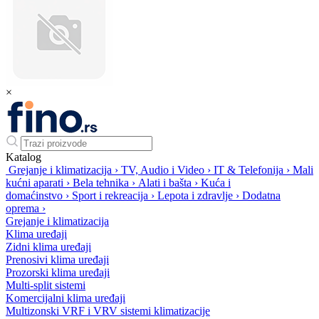
×
Katalog
Grejanje i klimatizacija
›
TV, Audio i Video
›
IT & Telefonija
›
Mali
kućni aparati
›
Bela tehnika
›
Alati i bašta
›
Kuća i
domaćinstvo
›
Sport i rekreacija
›
Lepota i zdravlje
›
Dodatna
oprema
›
Grejanje i klimatizacija
Klima uređaji
Zidni klima uređaji
Prenosivi klima uređaji
Prozorski klima uređaji
Multi-split sistemi
Komercijalni klima uređaji
Multizonski VRF i VRV sistemi klimatizacije