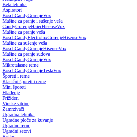
Bela tehnika
Aspiratori
Bosch
Candy
Gorenje
Vox
Mašine za pranje i sušenje veša
Candy
Gorenje
Haier
Hisense
Vox
Mašine za pranje veša
Bosch
Candy
Electrolux
Gorenje
Hisense
Vox
Mašine za sušenje veša
Bosch
Candy
Gorenje
Hisense
Vox
Mašine za pranje sudova
Bosch
Candy
Gorenje
Vox
Mikrotalasne rerne
Bosch
Candy
Gorenje
Tesla
Vox
Šporeti i rerne
Klasični šporeti i rerne
Mini šporeti
Hlađenje
Frižideri
Vinske vitrine
Zamrzivači
Ugradna tehnika
Ugradne ploče za kuvanje
Ugradne rerne
Ugradni setovi
Bojleri