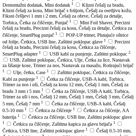
1
Demontažni dodatak, Mini dodatak
Klizni češalj za bradu,
Klizni češalj za kosu, Mini brijač s folijom, Češalj za osetljivu kožu,
Fiksni češljevi 1 mm i 2 mm, Češalj za obrve, Češalj za detalje,
1
Torbica, Četka za čišćenje, Punjač
Mini Foil Shaver, Precizni
češalj za bradu, Precizni češalj za kosu, Češalj za detalje, Četkica za
1
čišćenje, SmartPlug punjač
POP-UP trimer, Plutajuće oštrice
1
od folije, Četkica, USB line, Zaštitni poklopac glave
Precizni
češalj za bradu, Precizni češalj za kosu, Četkica za čišćenje,
1
2
SmartPlug adapter
USB kabl za punjenje, Zaštitni poklopac
USB, Zaštitni poklopac, Četkica, Ulje, Četka za lice, Nastavak
za šišanje kose, Trimer za nos, Nastavak za masažu, Rotirajući brijač
1
1
Ulje, četka, Case
Zaštitni poklopac, Četkica za čišćenje,
1
Kabl za punjenje
Četka za čišćenje, USB-A kabl, Torbica,
Trimer za nos i uši, Češalj za kosu 12 mm, Češalj 1 mm, Češalj za
1
bradu 3 mm i 5 mm
Četka za čišćenje, USB-A kabl, Torbica,
Trimer za uši i nos, Češalj 12 mm, Češalj 1 mm, Češalj 3 mm, Češalj
1
5 mm, Češalj 7 mm
Četka za čišćenje, USB-A kabl, Češalj
1
1
0.5-10 mm
Četkica za čišćenje
Četkica za čišćenje, AA
1
baterija
Četkica za čišćenje, USB line, Zaštitni poklopac glave
1
1
Četkica za čišćenje, Zaštitna kapica za glavu brijača
1
Četkica, USB line, Zaštitni poklopac glave
Češalj 0.5-10 mm,
1