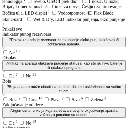
tehnologija
Svetlo, On/Off prekidač
T nozić, U nožić,
Brijač, Trimer za nos i uši, Trimer za obrve, Češljići za trimovanje,
1
Bočica ulja, LED displej
Vodootpornost, 4D Flex Blade,
1
SkinGuard
Wet & Dry, LED indikator punjenja, brzo punjenje
1
Prikaži sve
Indikator punog rezervoara
?
Pokazuje kada je rezervoar za skupljanje dlaka pun, olakšavajući
održavanje aparata.
13
Ne
Display
?
Prikaz na aparatu olakšava praćenje statusa, kao što su nivo baterije
ili odabrani program.
7
11
Da
Ne
Boja
?
Boja aparata može uticati na estetski dojam i usklađenost sa vašim
stilom.
2
14
2
6
2
Bela
Crna
Plava
Siva
Zelena
Zaključavanje od dece
?
Sigurnosna funkcija koja sprečava slučajno uključivanje aparata,
važna za porodice sa decom.
2
12
Da
Ne