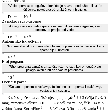
Vodootpornost
?
Vodootpornost omogućava korišćenje aparata pod tušem ili lakše
čišćenje, povećavajući praktičnost i higijenu.
11
8
Da
Ne
Za mokro i suvo čišćenje
?
Omogućava upotrebu aparata na suvo ili sa pjenom/gelom, kao i
jednostavno pranje pod vodom.
14
9
Da
Ne
Automatsko isključivanje
?
Automatsko isključivanje štedi bateriju i povećava bezbednost kada
aparat nije u upotrebi.
8
Ne
Broj programa
?
Broj programa označava različite režime rada koji omogućavaju
prilagođavanje brijanja vašim potrebama.
1
10
Dodaci u paketu
?
Dodatci u paketu povećavaju funkcionalnost aparata i olakšavaju
održavanje i čuvanje.
1
3 x češalj, četkica za čišćenje, ulje, punjač
3 češlja (1, 3, 5
1
mm), zamenska oštrica 360
4 x češljevi za lice, češalj za telo,
1
1
zaštitna kapa, SmartPlug
6 češljeva, 3 fina podešavanja