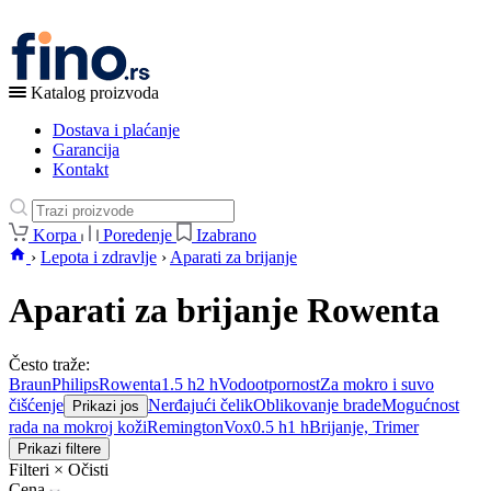
Katalog proizvoda
Dostava i plaćanje
Garancija
Kontakt
Korpa
Poredenje
Izabrano
›
Lepota i zdravlje
›
Aparati za brijanje
Aparati za brijanje Rowenta
Često traže:
Braun
Philips
Rowenta
1.5 h
2 h
Vodootpornost
Za mokro i suvo
čišćenje
Nerđajući čelik
Oblikovanje brade
Mogućnost
Prikazi jos
rada na mokroj koži
Remington
Vox
0.5 h
1 h
Brijanje, Trimer
Prikazi filtere
Filteri
×
Očisti
Cena