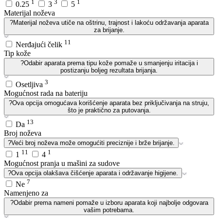
1
3
1
0.25
3
5
Materijal noževa
?
Materijal noževa utiče na oštrinu, trajnost i lakoću održavanja aparata
za brijanje.
11
Nerđajući čelik
Tip kože
?
Odabir aparata prema tipu kože pomaže u smanjenju iritacija i
postizanju boljeg rezultata brijanja.
3
Osetljiva
Mogućnost rada na bateriju
?
Ova opcija omogućava korišćenje aparata bez priključivanja na struju,
što je praktično za putovanja.
13
Da
Broj noževa
?
Veći broj noževa može omogućiti preciznije i brže brijanje.
11
1
1
4
Mogućnost pranja u mašini za sudove
?
Ova opcija olakšava čišćenje aparata i održavanje higijene.
7
Ne
Namenjeno za
?
Odabir prema nameni pomaže u izboru aparata koji najbolje odgovara
vašim potrebama.