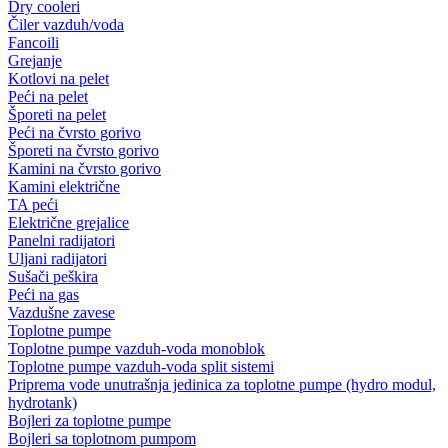
Dry cooleri
Čiler vazduh/voda
Fancoili
Grejanje
Kotlovi na pelet
Peći na pelet
Šporeti na pelet
Peći na čvrsto gorivo
Šporeti na čvrsto gorivo
Kamini na čvrsto gorivo
Kamini električne
TA peći
Električne grejalice
Panelni radijatori
Uljani radijatori
Sušači peškira
Peći na gas
Vazdušne zavese
Toplotne pumpe
Toplotne pumpe vazduh-voda monoblok
Toplotne pumpe vazduh-voda split sistemi
Priprema vode unutrašnja jedinica za toplotne pumpe (hydro modul,
hydrotank)
Bojleri za toplotne pumpe
Bojleri sa toplotnom pumpom