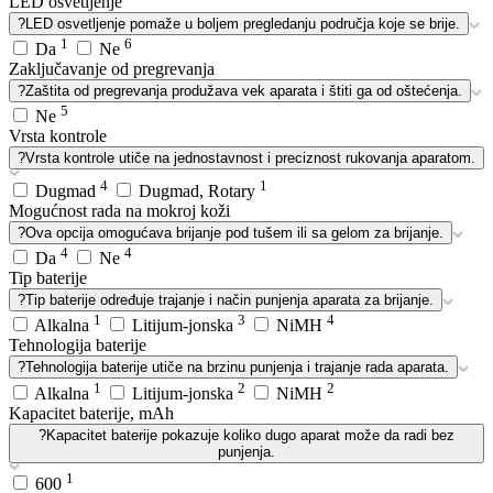
LED osvetljenje
?
LED osvetljenje pomaže u boljem pregledanju područja koje se brije.
1
6
Da
Ne
Zaključavanje od pregrevanja
?
Zaštita od pregrevanja produžava vek aparata i štiti ga od oštećenja.
5
Ne
Vrsta kontrole
?
Vrsta kontrole utiče na jednostavnost i preciznost rukovanja aparatom.
4
1
Dugmad
Dugmad, Rotary
Mogućnost rada na mokroj koži
?
Ova opcija omogućava brijanje pod tušem ili sa gelom za brijanje.
4
4
Da
Ne
Tip baterije
?
Tip baterije određuje trajanje i način punjenja aparata za brijanje.
1
3
4
Alkalna
Litijum-jonska
NiMH
Tehnologija baterije
?
Tehnologija baterije utiče na brzinu punjenja i trajanje rada aparata.
1
2
2
Alkalna
Litijum-jonska
NiMH
Kapacitet baterije, mAh
?
Kapacitet baterije pokazuje koliko dugo aparat može da radi bez
punjenja.
1
600