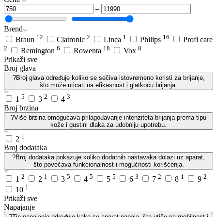
–
Brend
12
2
1
16
Braun
Clatronic
Linea
Philips
Profi care
2
6
18
8
Remington
Rowenta
Vox
Prikaži sve
Broj glava
?
Broj glava određuje koliko se sečiva istovremeno koristi za brijanje,
što može uticati na efikasnost i glatkoću brijanja.
5
2
3
1
3
4
Broj brzina
?
Više brzina omogućava prilagođavanje intenziteta brijanja prema tipu
kože i gustini dlaka za udobniju upotrebu.
1
2
Broj dodataka
?
Broj dodataka pokazuje koliko dodatnih nastavaka dolazi uz aparat,
što povećava funkcionalnost i mogućnosti korišćenja.
2
1
5
5
5
3
2
1
2
1
2
3
4
5
6
7
8
9
1
10
Prikaži sve
Napajanje
?
Tip napajanja određuje kako se aparat napaja, što utiče na mobilnost i