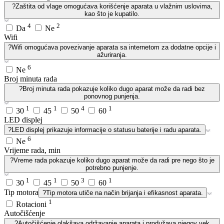
?
Zaštita od vlage omogućava korišćenje aparata u vlažnim uslovima,
kao što je kupatilo.
4
2
Da
Ne
Wifi
?
Wifi omogućava povezivanje aparata sa internetom za dodatne opcije i
ažuriranja.
6
Ne
Broj minuta rada
?
Broj minuta rada pokazuje koliko dugo aparat može da radi bez
ponovnog punjenja.
1
1
4
1
30
45
50
60
LED displej
?
LED displej prikazuje informacije o statusu baterije i radu aparata.
6
Ne
Vrijeme rada, min
?
Vreme rada pokazuje koliko dugo aparat može da radi pre nego što je
potrebno punjenje.
1
1
3
1
30
45
50
60
Tip motora
?
Tip motora utiče na način brijanja i efikasnost aparata.
1
Rotacioni
Autočišćenje
?
Autočišćenje olakšava održavanje aparata i produžava njegov vek