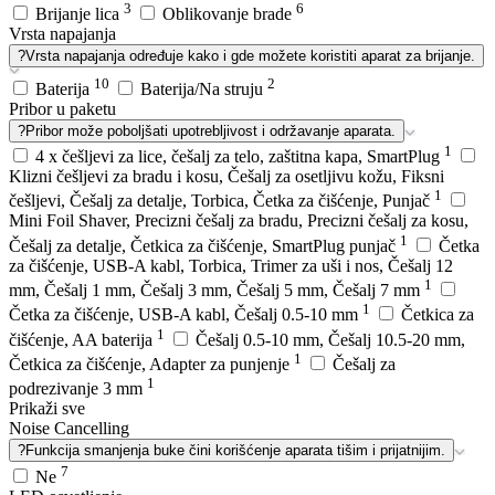
3
6
Brijanje lica
Oblikovanje brade
Vrsta napajanja
?
Vrsta napajanja određuje kako i gde možete koristiti aparat za brijanje.
10
2
Baterija
Baterija/Na struju
Pribor u paketu
?
Pribor može poboljšati upotrebljivost i održavanje aparata.
1
4 x češljevi za lice, češalj za telo, zaštitna kapa, SmartPlug
Klizni češljevi za bradu i kosu, Češalj za osetljivu kožu, Fiksni
1
češljevi, Češalj za detalje, Torbica, Četka za čišćenje, Punjač
Mini Foil Shaver, Precizni češalj za bradu, Precizni češalj za kosu,
1
Češalj za detalje, Četkica za čišćenje, SmartPlug punjač
Četka
za čišćenje, USB-A kabl, Torbica, Trimer za uši i nos, Češalj 12
1
mm, Češalj 1 mm, Češalj 3 mm, Češalj 5 mm, Češalj 7 mm
1
Četka za čišćenje, USB-A kabl, Češalj 0.5-10 mm
Četkica za
1
čišćenje, AA baterija
Češalj 0.5-10 mm, Češalj 10.5-20 mm,
1
Četkica za čišćenje, Adapter za punjenje
Češalj za
1
podrezivanje 3 mm
Prikaži sve
Noise Cancelling
?
Funkcija smanjenja buke čini korišćenje aparata tišim i prijatnijim.
7
Ne