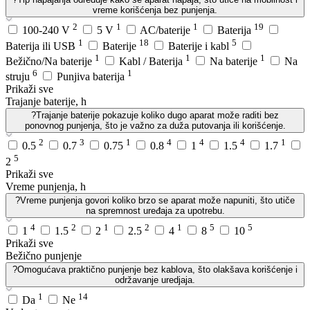
vreme korišćenja bez punjenja.
2
1
1
19
100-240 V
5 V
AC/baterije
Baterija
1
18
5
Baterija ili USB
Baterije
Baterije i kabl
1
1
1
Bežično/Na baterije
Kabl / Baterija
Na baterije
Na
6
1
struju
Punjiva baterija
Prikaži sve
Trajanje baterije, h
?
Trajanje baterije pokazuje koliko dugo aparat može raditi bez
ponovnog punjenja, što je važno za duža putovanja ili korišćenje.
2
3
1
4
4
4
1
0.5
0.7
0.75
0.8
1
1.5
1.7
5
2
Prikaži sve
Vreme punjenja, h
?
Vreme punjenja govori koliko brzo se aparat može napuniti, što utiče
na spremnost uređaja za upotrebu.
4
2
1
2
1
5
5
1
1.5
2
2.5
4
8
10
Prikaži sve
Bežično punjenje
?
Omogućava praktično punjenje bez kablova, što olakšava korišćenje i
održavanje uredjaja.
1
14
Da
Ne