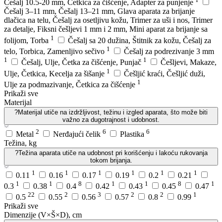
Češalj 10.5-20 mm, Četkica za čišćenje, Adapter za punjenje
Češalj 3–11 mm, Češalj 13–21 mm, Glava aparata za brijanje
dlačica na telu, Češalj za osetljivu kožu, Trimer za uši i nos, Trimer
za detalje, Fiksni češljevi 1 mm i 2 mm, Mini aparat za brijanje sa
1
folijom, Torba
Češalj sa 20 dužina, Štitnik za kožu, Češalj za
1
telo, Torbica, Zamenljivo sečivo
Češalj za podrezivanje 3 mm
1
1
Češalj, Ulje, Četka za čišćenje, Punjač
Češljevi, Makaze,
1
Ulje, Četkica, Kecelja za šišanje
Češljić kraći, Češljić duži,
1
Ulje za podmazivanje, Četkica za čišćenje
Prikaži sve
Materijal
?
Materijal utiče na izdržljivost, težinu i izgled aparata, što može biti
važno za dugotrajnost i udobnost.
2
6
6
Metal
Nerđajući čelik
Plastika
Težina, kg
?
Težina aparata utiče na udobnost pri korišćenju i lakoću rukovanja
tokom brijanja.
1
1
1
1
1
1
0.11
0.16
0.17
0.19
0.2
0.21
1
1
8
1
1
8
1
0.3
0.38
0.4
0.42
0.43
0.45
0.47
22
2
3
2
2
1
0.5
0.55
0.56
0.57
0.8
0.99
Prikaži sve
Dimenzije (V×Š×D), cm