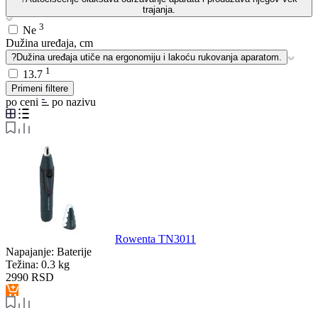
trajanja.
3
Ne
Dužina uređaja, cm
?
Dužina uređaja utiče na ergonomiju i lakoću rukovanja aparatom.
1
13.7
Primeni filtere
po ceni
po nazivu
Rowenta TN3011
Napajanje:
Baterije
Težina:
0.3 kg
2990
RSD