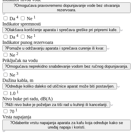
?
Omogućava pravovremeno dopunjavanje vode bez otvaranja
rezervoara.
4
1
Da
Ne
Indikator spremnosti
?
Olakšava korišćenje aparata i sprečava greške pri pripremi kafe.
4
1
Da
Ne
Indikator punog rezervoara
?
Pomaže u održavanju aparata i sprečava curenje ili kvar.
2
Ne
Priključak na vodu
?
Omogućava neprekidno snabdevanje vodom bez ručnog dopunjavanja.
3
Ne
Dužina kabla, m
?
Određuje koliko daleko od utičnice aparat može biti postavljen.
1
1.0
Nivo buke pri radu, dB(A)
?
Niži nivo buke je poželjan za tiši rad u kuhinji ili kancelariji.
1
70
Vrsta napajanja
?
Odaberite vrstu napajanja aparata za kafu koja određuje kako se
uređaj napaja i koristi.