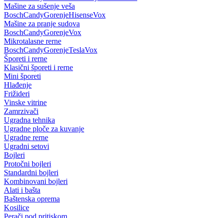
Mašine za sušenje veša
Bosch
Candy
Gorenje
Hisense
Vox
Mašine za pranje sudova
Bosch
Candy
Gorenje
Vox
Mikrotalasne rerne
Bosch
Candy
Gorenje
Tesla
Vox
Šporeti i rerne
Klasični šporeti i rerne
Mini šporeti
Hlađenje
Frižideri
Vinske vitrine
Zamrzivači
Ugradna tehnika
Ugradne ploče za kuvanje
Ugradne rerne
Ugradni setovi
Bojleri
Protočni bojleri
Standardni bojleri
Kombinovani bojleri
Alati i bašta
Baštenska oprema
Kosilice
Perači pod pritiskom