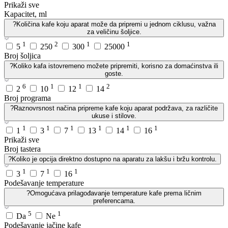
Prikaži sve
Kapacitet, ml
?
Količina kafe koju aparat može da pripremi u jednom ciklusu, važna
za veličinu šoljice.
1
2
1
1
5
250
300
25000
Broj šoljica
?
Koliko kafa istovremeno možete pripremiti, korisno za domaćinstva ili
goste.
6
1
1
2
2
10
12
14
Broj programa
?
Raznovrsnost načina pripreme kafe koju aparat podržava, za različite
ukuse i stilove.
1
1
1
1
1
1
1
3
7
13
14
16
Prikaži sve
Broj tastera
?
Koliko je opcija direktno dostupno na aparatu za lakšu i bržu kontrolu.
1
1
1
3
7
16
Podešavanje temperature
?
Omogućava prilagođavanje temperature kafe prema ličnim
preferencama.
5
1
Da
Ne
Podešavanje jačine kafe