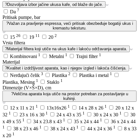
?
Dozvoljava izbor jačine ukusa kafe, od blaže do jače.
7
Da
Pritisak pumpe, bar
?
Važan za pravljenje espressa, veći pritisak obezbeđuje bogatiji ukus i
kremastu teksturu.
26
11
2
15
19
20
Vrsta filtera
?
Materijal filtera koji utiče na ukus kafe i lakoću održavanja aparata.
1
1
1
Kombinovani
Metalni
Trajni filter
Materijal
?
Kvalitet i izdržljivost aparata, kao i njegov izgled i lakoća čišćenja.
3
2
1
Nerđajući čelik
Plastika
Plastika i metal
1
1
Plastika, Mesing
Staklo
Dimenzije (V×Š×D), cm
?
Veličina aparata koja utiče na prostor potreban za postavljanje u
kuhinji.
1
1
1
12 x 11 x 21
13x16x26
14 x 28 x 26
20 x 12 x
1
1
1
1
32
23 x 16 x 30
24 x 43 x 35
30 x 24 x 30
30
1
1
1
x 49 x 55
34 x 23.8 x 43
35 x 24 x 44
36 x 24 x 44
1
1
1
1
38 x 23 x 46
38 x 24 x 43
44 x 24 x 36
8 x 33
1
x 20