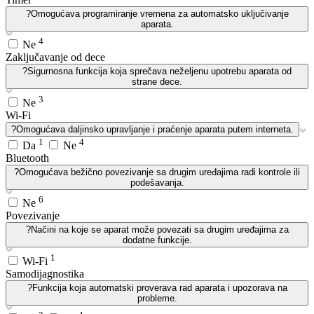
?
Omogućava programiranje vremena za automatsko uključivanje
aparata.
4
Ne
Zaključavanje od dece
?
Sigurnosna funkcija koja sprečava neželjenu upotrebu aparata od
strane dece.
3
Ne
Wi-Fi
?
Omogućava daljinsko upravljanje i praćenje aparata putem interneta.
1
4
Da
Ne
Bluetooth
?
Omogućava bežično povezivanje sa drugim uređajima radi kontrole ili
podešavanja.
6
Ne
Povezivanje
?
Načini na koje se aparat može povezati sa drugim uređajima za
dodatne funkcije.
1
Wi-Fi
Samodijagnostika
?
Funkcija koja automatski proverava rad aparata i upozorava na
probleme.