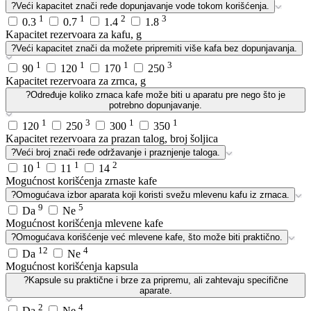
?
Veći kapacitet znači ređe dopunjavanje vode tokom korišćenja.
1
1
2
3
0.3
0.7
1.4
1.8
Kapacitet rezervoara za kafu, g
?
Veći kapacitet znači da možete pripremiti više kafa bez dopunjavanja.
1
1
1
3
90
120
170
250
Kapacitet rezervoara za zrnca, g
?
Određuje koliko zrnaca kafe može biti u aparatu pre nego što je
potrebno dopunjavanje.
1
3
1
1
120
250
300
350
Kapacitet rezervoara za prazan talog, broj šoljica
?
Veći broj znači ređe održavanje i praznjenje taloga.
1
1
2
10
11
14
Mogućnost korišćenja zrnaste kafe
?
Omogućava izbor aparata koji koristi svežu mlevenu kafu iz zrnaca.
9
5
Da
Ne
Mogućnost korišćenja mlevene kafe
?
Omogućava korišćenje već mlevene kafe, što može biti praktično.
12
4
Da
Ne
Mogućnost korišćenja kapsula
?
Kapsule su praktične i brze za pripremu, ali zahtevaju specifične
aparate.
2
4
Da
Ne