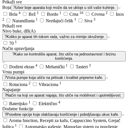
Prikaži sve
Boja
?
Izbor boje aparata koji može da se uklopi u stil vaše kuhinje.
4
1
1
16
2
Bela
Bež
Bordo
Crna
Crvena
Inox
2
1
1
3
Narandžasta
Nerđajući čelik
Siva
Prikaži sve
Nivo buke, dB(A)
?
Koliko je aparat tih tokom rada, važno za mirnije okruženje.
1
70
Način upravljanja
?
Kako se kontroliše aparat, što utiče na jednostavnost i brzinu
korišćenja.
4
1
3
Dodirni ekran
Mehanički
Tasteri
Vrsta pumpi
?
Vrsta pumpe koja utiče na pritisak i kvalitet pripreme kafe.
2
1
Rotaciona
Vibraciona
Napajanje
?
Način na koji se aparat napaja, što utiče na mobilnost i upotrebljivost.
1
4
Baterijsko
Električno
Dodatne funkcije
?
Posebne opcije koje olakšavaju korišćenje i poboljšavaju ukus kafe.
Aroma function, Recepti za kafu, Cappuccino System, Grejač
1
šoljica
Automatsko gašenje, Manuelan sistem za pravljenje