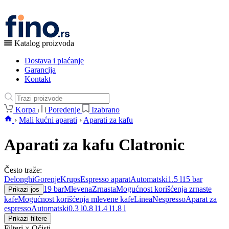
Katalog proizvoda
Dostava i plaćanje
Garancija
Kontakt
Korpa
Poredenje
Izabrano
›
Mali kućni aparati
›
Aparati za kafu
Aparati za kafu Clatronic
Često traže:
Delonghi
Gorenje
Krups
Espresso aparat
Automatski
1.5 l
15 bar
19 bar
Mlevena
Zrnasta
Mogućnost korišćenja zrnaste
Prikazi jos
kafe
Mogućnost korišćenja mlevene kafe
Linea
Nespresso
Aparat za
espresso
Automatski
0.3 l
0.8 l
1.4 l
1.8 l
Prikazi filtere
Filteri
×
Očisti