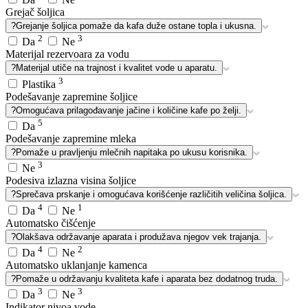
Grejač šoljica
?
Grejanje šoljica pomaže da kafa duže ostane topla i ukusna.
2
3
Da
Ne
Materijal rezervoara za vodu
?
Materijal utiče na trajnost i kvalitet vode u aparatu.
3
Plastika
Podešavanje zapremine šoljice
?
Omogućava prilagođavanje jačine i količine kafe po želji.
5
Da
Podešavanje zapremine mleka
?
Pomaže u pravljenju mlečnih napitaka po ukusu korisnika.
3
Ne
Podesiva izlazna visina šoljice
?
Sprečava prskanje i omogućava korišćenje različitih veličina šoljica.
4
1
Da
Ne
Automatsko čišćenje
?
Olakšava održavanje aparata i produžava njegov vek trajanja.
4
2
Da
Ne
Automatsko uklanjanje kamenca
?
Pomaže u održavanju kvaliteta kafe i aparata bez dodatnog truda.
3
3
Da
Ne
Indikator nivoa vode