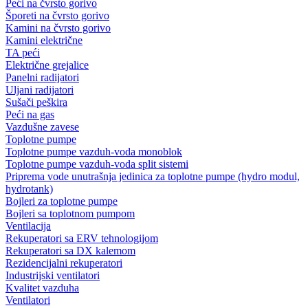
Peći na čvrsto gorivo
Šporeti na čvrsto gorivo
Kamini na čvrsto gorivo
Kamini električne
TA peći
Električne grejalice
Panelni radijatori
Uljani radijatori
Sušači peškira
Peći na gas
Vazdušne zavese
Toplotne pumpe
Toplotne pumpe vazduh-voda monoblok
Toplotne pumpe vazduh-voda split sistemi
Priprema vode unutrašnja jedinica za toplotne pumpe (hydro modul,
hydrotank)
Bojleri za toplotne pumpe
Bojleri sa toplotnom pumpom
Ventilacija
Rekuperatori sa ERV tehnologijom
Rekuperatori sa DX kalemom
Rezidencijalni rekuperatori
Industrijski ventilatori
Kvalitet vazduha
Ventilatori