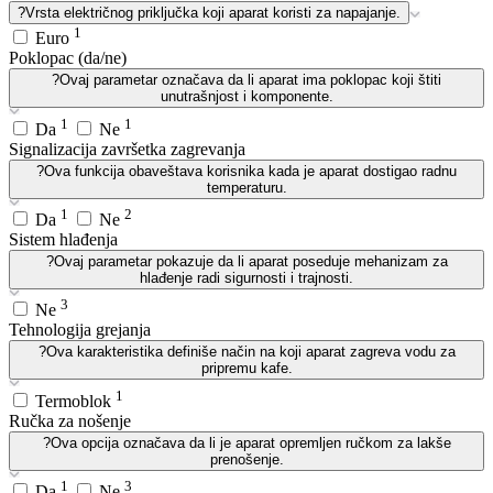
?
Vrsta električnog priključka koji aparat koristi za napajanje.
1
Euro
Poklopac (da/ne)
?
Ovaj parametar označava da li aparat ima poklopac koji štiti
unutrašnjost i komponente.
1
1
Da
Ne
Signalizacija završetka zagrevanja
?
Ova funkcija obaveštava korisnika kada je aparat dostigao radnu
temperaturu.
1
2
Da
Ne
Sistem hlađenja
?
Ovaj parametar pokazuje da li aparat poseduje mehanizam za
hlađenje radi sigurnosti i trajnosti.
3
Ne
Tehnologija grejanja
?
Ova karakteristika definiše način na koji aparat zagreva vodu za
pripremu kafe.
1
Termoblok
Ručka za nošenje
?
Ova opcija označava da li je aparat opremljen ručkom za lakše
prenošenje.
1
3
Da
Ne