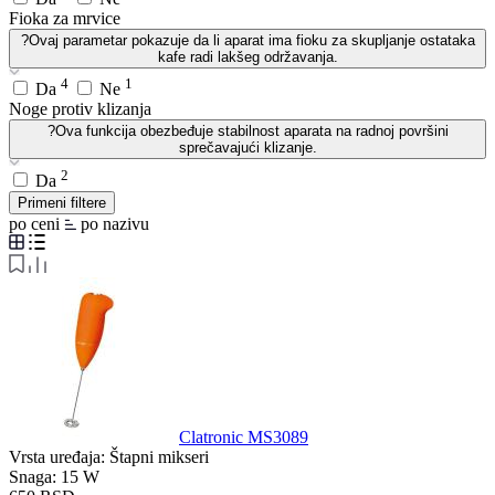
Fioka za mrvice
?
Ovaj parametar pokazuje da li aparat ima fioku za skupljanje ostataka
kafe radi lakšeg održavanja.
4
1
Da
Ne
Noge protiv klizanja
?
Ova funkcija obezbeđuje stabilnost aparata na radnoj površini
sprečavajući klizanje.
2
Da
Primeni filtere
po ceni
po nazivu
Clatronic MS3089
Vrsta uređaja:
Štapni mikseri
Snaga:
15 W