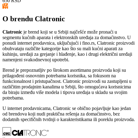
650
RSD
O brendu Clatronic
Clatronic
je brend koji se u Srbiji najčešće može pronaći u
segmentu kućnih aparata i elektronskih uređaja za domaćinstvo. U
ponudi internet prodavnica, uključujući i fino.rs, Clatronic proizvodi
obuhvataju različite kategorije kao što su mali kućni aparati za
kuhinju, uređaji za grejanje i hlađenje, kao i drugi električni uređaji
namenjeni svakodnevnoj upotrebi.
Brend je prepoznatljiv po širokom asortimanu proizvoda koji su
prilagođeni osnovnim potrebama korisnika, sa fokusom na
funkcionalnost i pristupačnost. Clatronic proizvodi su zastupljeni u
različitim prodajnim kanalima u Srbiji, što omogućava korisnicima
da biraju između više modela i tipova uređaja u skladu sa svojim
potrebama.
U internet prodavnicama, Clatronic se obično pojavljuje kao jedan
od brendova koji nudi praktična rešenja za domaćinstvo, bez
dodatnih specifičnih tvrdnji o karakteristikama ili poreklu proizvoda.