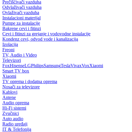
Prečišćivači vazduha
Odvlaživači vazduha
Ovlaživači vazduha
Instalacioni materijal
Pumpe za instalacije
Bakrene cevi i fitinzi
Cevi i fitinzi za grejanje i vodovodne instalacije
Kondenz cevi, odvod vode i kanalizacija
Izolacija
Freoni
TV, Audio i Video
Televizori
Fox
Hisense
LG
Philips
Samsung
Tesla
Vivax
Vox
Xiaomi
Smart TV box
Xiaomi
TV oprema i dodatna oprema
Nosači za televizore
Kablovi
Antene
Audio oprema
Hi-Fi sistemi
Zvučnici
Auto audio
Radio uređaji
IT & Telefonija