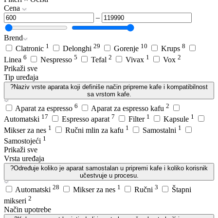
Cena
–
Brend
1
29
10
8
Clatronic
Delonghi
Gorenje
Krups
6
5
2
1
2
Linea
Nespresso
Tefal
Vivax
Vox
Prikaži sve
Tip uređaja
?
Naziv vrste aparata koji definiše način pripreme kafe i kompatibilnost
sa vrstom kafe.
6
2
Aparat za espresso
Aparat za espresso kafu
17
7
1
1
Automatski
Espresso aparat
Filter
Kapsule
1
1
1
Mikser za nes
Ručni mlin za kafu
Samostalni
1
Samostojeći
Prikaži sve
Vrsta uređaja
?
Određuje koliko je aparat samostalan u pripremi kafe i koliko korisnik
učestvuje u procesu.
28
1
3
Automatski
Mikser za nes
Ručni
Štapni
2
mikseri
Način upotrebe