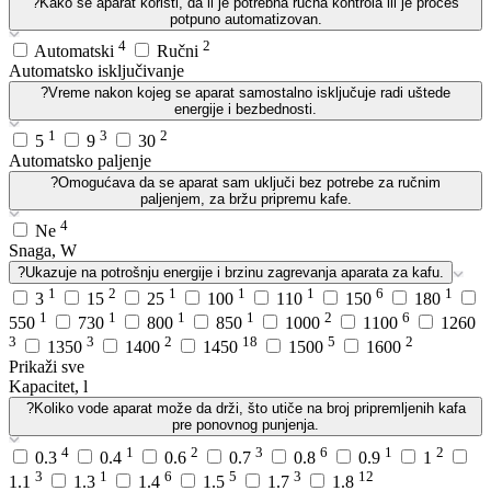
?
Kako se aparat koristi, da li je potrebna ručna kontrola ili je proces
potpuno automatizovan.
4
2
Automatski
Ručni
Automatsko isključivanje
?
Vreme nakon kojeg se aparat samostalno isključuje radi uštede
energije i bezbednosti.
1
3
2
5
9
30
Automatsko paljenje
?
Omogućava da se aparat sam uključi bez potrebe za ručnim
paljenjem, za bržu pripremu kafe.
4
Ne
Snaga, W
?
Ukazuje na potrošnju energije i brzinu zagrevanja aparata za kafu.
1
2
1
1
1
6
1
3
15
25
100
110
150
180
1
1
1
1
2
6
550
730
800
850
1000
1100
1260
3
3
2
18
5
2
1350
1400
1450
1500
1600
Prikaži sve
Kapacitet, l
?
Koliko vode aparat može da drži, što utiče na broj pripremljenih kafa
pre ponovnog punjenja.
4
1
2
3
6
1
2
0.3
0.4
0.6
0.7
0.8
0.9
1
3
1
6
5
3
12
1.1
1.3
1.4
1.5
1.7
1.8