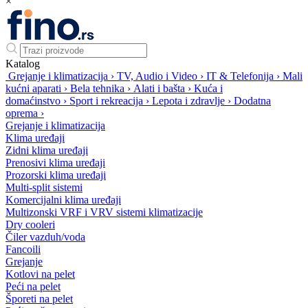
×
Katalog
Grejanje i klimatizacija
›
TV, Audio i Video
›
IT & Telefonija
›
Mali
kućni aparati
›
Bela tehnika
›
Alati i bašta
›
Kuća i
domaćinstvo
›
Sport i rekreacija
›
Lepota i zdravlje
›
Dodatna
oprema
›
Grejanje i klimatizacija
Klima uređaji
Zidni klima uređaji
Prenosivi klima uređaji
Prozorski klima uređaji
Multi-split sistemi
Komercijalni klima uređaji
Multizonski VRF i VRV sistemi klimatizacije
Dry cooleri
Čiler vazduh/voda
Fancoili
Grejanje
Kotlovi na pelet
Peći na pelet
Šporeti na pelet