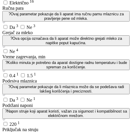
16
Električno
Ručna para
?
Ovaj parametar pokazuje da li aparat ima ručnu parnu mlaznicu za
pravljenje pene od mleka.
3
3
Da
Ne
Grejač za mleko
?
Ova opcija označava da li aparat može direktno grejati mleko za
napitke poput kapućina.
4
Ne
Vreme zagrevanja, min
?
Koliko minuta je potrebno da aparat dostigne radnu temperaturu i bude
spreman za korišćenje.
1
1
0.4
1.5
Podesiva mlaznica
?
Ovaj parametar pokazuje da li mlaznica može da se podešava radi
lakšeg korišćenja i preciznosti.
3
1
Da
Ne
Podržani naponi
?
Napon struje koji aparat koristi, važan za sigurnost i kompatibilnost sa
električnom mrežom.
1
220
Priključak na struju