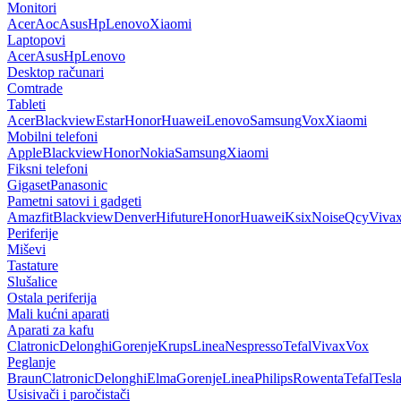
Monitori
Acer
Aoc
Asus
Hp
Lenovo
Xiaomi
Laptopovi
Acer
Asus
Hp
Lenovo
Desktop računari
Comtrade
Tableti
Acer
Blackview
Estar
Honor
Huawei
Lenovo
Samsung
Vox
Xiaomi
Mobilni telefoni
Apple
Blackview
Honor
Nokia
Samsung
Xiaomi
Fiksni telefoni
Gigaset
Panasonic
Pametni satovi i gadgeti
Amazfit
Blackview
Denver
Hifuture
Honor
Huawei
Ksix
Noise
Qcy
Viva
Periferije
Miševi
Tastature
Slušalice
Ostala periferija
Mali kućni aparati
Aparati za kafu
Clatronic
Delonghi
Gorenje
Krups
Linea
Nespresso
Tefal
Vivax
Vox
Peglanje
Braun
Clatronic
Delonghi
Elma
Gorenje
Linea
Philips
Rowenta
Tefal
Tesl
Usisivači i paročistači