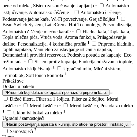
1
pene od mleka, Sistem za sprečavanje kapljanja
Automatsko
1
isključivanje, Automatsko čišćenje
Automatsko čišćenje,
1
Podesavanje jačine kafe, Wi-Fi povezivanje, Grejač šoljica
Bean Switch System, LatteCrema Hot Technology, Personalizacija,
1
Automatsko čišćenje mlečne karafe
Hladna kafa, Topla kafa,
Topla mlečna pića, Vruća voda, Aroma funkcija, Prilagođavanje
1
dužine, Personalizacija, 4 korisnička profila
Priprema hladnih i
toplih napitaka, Manuelno zaustavljanje isticanja napitka,
Demontažni i providni rezervoar, Podesiva posuda za kapanje, Eco
1
režim rada
Sistem protiv kapanja, Funkcija održavanja toplote,
1
Automatsko isključivanje
Ugrađeni mlin, Mlečni sistem,
1
Termoblok, Soft touch kontrola
Prikaži sve
Dodaci u paketu
?
Predmeti koji dolaze uz aparat i pomažu u pripremi kafe.
Držač filtera, Filter za 1 šoljicu, Filter za 2 šoljice, Merni
1
1
kašičica
Merni kašičica
Merni kašičica, Posuda za mleko
1
1
Uklonjivi bokal za mleko
Ugradni / samostojeći
?
Način postavljanja aparata u kuhinji, što utiče na prostor i instalaciju.
7
Samostojeći
Timer