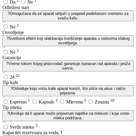
2
1
Da
Ne
Odloženi start
?
Omogućava da se aparat uključi u unapred podešenom vremenu za
svežu kafu.
2
Ne
Osvetljenje
?
Svetlosni efekti koji olakšavaju korišćenje aparata u uslovima slabog
osvetljenja.
2
Ne
Garancija
?
Vreme tokom kojeg proizvođač garantuje ispravan rad aparata i pruža
servis.
21
24
Tip kafe
?
Određuje koju vrstu kafe aparat koristi, što utiče na ukus i način
pripreme.
1
3
5
10
Espresso
Kapsule
Mlevena
Zrnasta
Tip mleka
?
Utvrđuje da li aparat može pripremati napitke sa mlekom i koje vrste
mleka podržava.
3
Sveže mleko
Kapacitet rezervoara za vodu, l