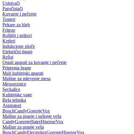
Usisivači
Paročistači
Kuvanje i pečenje
Tosteri
Pekare za hleb
Friteze
Roštilji i grilovi
Ketleri
Indukcione ploče
Električni tiganj
Rešoi
Ostali aparati za kuvanje i pečenje
Priprema hrane
Mali kuhinjski aparati
Mašine za mlevenje mesa
Mesoreznice
Seckalice
Kuhinjske vage
Bela tehnika
Aspiratori
Bosch
Candy
Gorenje
Vox
Mašine za pranje i sušenje veša
Candy
Gorenje
Haier
Hisense
Vox
Mašine za pranje veša
Bosch
Candy
Electrolux
Gorenje
Hisense
Vox