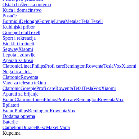
Ostala baštenska oprema
Kuća i domaćinstvo
Posuđe
Bormioli
Delonghi
Gorenje
Linea
Metalac
Tefal
Texell
Kuhinjski pribor
Gorenje
Tefal
Texell
Sport i rekreacija
Bicikli i trotineti
Segway
Xiaomi
Lepota i zdravlje
Aparati za kosu
Clatronic
Linea
Philips
Profi care
Remington
Rowenta
Tesla
Vox
Xiaomi
Nega lica i tela
Clatronic
Rowenta
Vage za telesnu težinu
Clatronic
Gorenje
Profi care
Rowenta
Tefal
Tesla
Vox
Xiaomi
Aparati za brijanje
Braun
Clatronic
Linea
Philips
Profi care
Remington
Rowenta
Vox
Epilatori
Braun
Philips
Remington
Rowenta
Vox
Dodatna oprema
Baterije
Camelion
Duracell
Gsc
Maxell
Varta
Kupcima