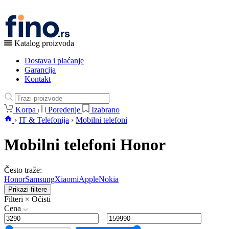
Katalog proizvoda
Dostava i plaćanje
Garancija
Kontakt
Korpa
Poredenje
Izabrano
›
IT & Telefonija
›
Mobilni telefoni
Mobilni telefoni Honor
Često traže:
Honor
Samsung
Xiaomi
Apple
Nokia
Prikazi filtere
Filteri
×
Očisti
Cena
–