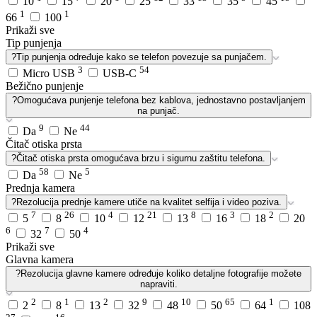
10
15
20
25
33
35
45
1
1
66
100
Prikaži sve
Tip punjenja
?
Tip punjenja određuje kako se telefon povezuje sa punjačem.
3
54
Micro USB
USB-C
Bežično punjenje
?
Omogućava punjenje telefona bez kablova, jednostavno postavljanjem
na punjač.
9
44
Da
Ne
Čitač otiska prsta
?
Čitač otiska prsta omogućava brzu i sigurnu zaštitu telefona.
58
5
Da
Ne
Prednja kamera
?
Rezolucija prednje kamere utiče na kvalitet selfija i video poziva.
7
26
4
21
8
3
2
5
8
10
12
13
16
18
20
6
7
4
32
50
Prikaži sve
Glavna kamera
?
Rezolucija glavne kamere određuje koliko detaljne fotografije možete
napraviti.
2
1
2
9
10
65
1
2
8
13
32
48
50
64
108