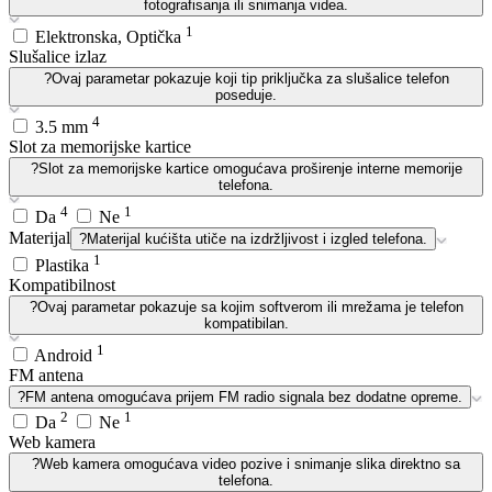
fotografisanja ili snimanja videa.
1
Elektronska, Optička
Slušalice izlaz
?
Ovaj parametar pokazuje koji tip priključka za slušalice telefon
poseduje.
4
3.5 mm
Slot za memorijske kartice
?
Slot za memorijske kartice omogućava proširenje interne memorije
telefona.
4
1
Da
Ne
Materijal
?
Materijal kućišta utiče na izdržljivost i izgled telefona.
1
Plastika
Kompatibilnost
?
Ovaj parametar pokazuje sa kojim softverom ili mrežama je telefon
kompatibilan.
1
Android
FM antena
?
FM antena omogućava prijem FM radio signala bez dodatne opreme.
2
1
Da
Ne
Web kamera
?
Web kamera omogućava video pozive i snimanje slika direktno sa
telefona.