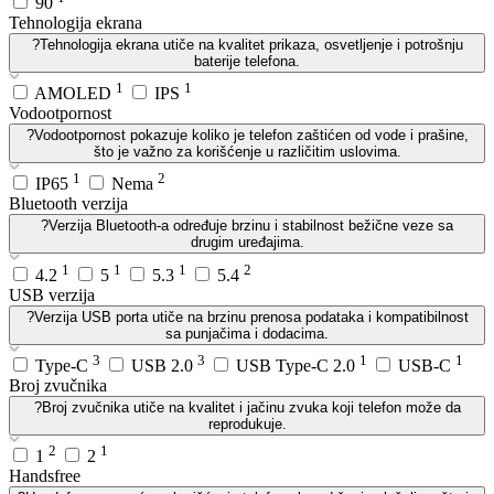
90
Tehnologija ekrana
?
Tehnologija ekrana utiče na kvalitet prikaza, osvetljenje i potrošnju
baterije telefona.
1
1
AMOLED
IPS
Vodootpornost
?
Vodootpornost pokazuje koliko je telefon zaštićen od vode i prašine,
što je važno za korišćenje u različitim uslovima.
1
2
IP65
Nema
Bluetooth verzija
?
Verzija Bluetooth-a određuje brzinu i stabilnost bežične veze sa
drugim uređajima.
1
1
1
2
4.2
5
5.3
5.4
USB verzija
?
Verzija USB porta utiče na brzinu prenosa podataka i kompatibilnost
sa punjačima i dodacima.
3
3
1
1
Type-C
USB 2.0
USB Type-C 2.0
USB-C
Broj zvučnika
?
Broj zvučnika utiče na kvalitet i jačinu zvuka koji telefon može da
reprodukuje.
2
1
1
2
Handsfree