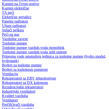
Kamini na čvrsto gorivo
Kamini električne
TA peći
Električne grejalice
Panelni radijatori
Uljani radijatori
Sušači peškira
Peći na gas
Vazdušne zavese
Toplotne pumpe
Toplotne pumpe vazduh-voda monoblok
Toplotne pumpe vazduh-voda split sistemi
Priprema vode unutrašnja jedinica za toplotne pumpe (hydro modul,
hydrotank)
Bojleri za toplotne pumpe
Bojleri sa toplotnom pumpom
Ventilacija
Rekuperatori sa ERV tehnologijom
Rekuperatori sa DX kalemom
Rezidencijalni rekuperatori
Industrijski ventilatori
Kvalitet vazduha
Ventilatori
Prečišćivači vazduha
Odvlaživači vazduha