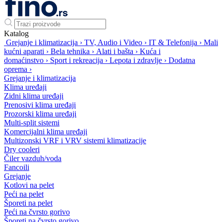
Katalog
Grejanje i klimatizacija
›
TV, Audio i Video
›
IT & Telefonija
›
Mali
kućni aparati
›
Bela tehnika
›
Alati i bašta
›
Kuća i
domaćinstvo
›
Sport i rekreacija
›
Lepota i zdravlje
›
Dodatna
oprema
›
Grejanje i klimatizacija
Klima uređaji
Zidni klima uređaji
Prenosivi klima uređaji
Prozorski klima uređaji
Multi-split sistemi
Komercijalni klima uređaji
Multizonski VRF i VRV sistemi klimatizacije
Dry cooleri
Čiler vazduh/voda
Fancoili
Grejanje
Kotlovi na pelet
Peći na pelet
Šporeti na pelet
Peći na čvrsto gorivo
Šporeti na čvrsto gorivo