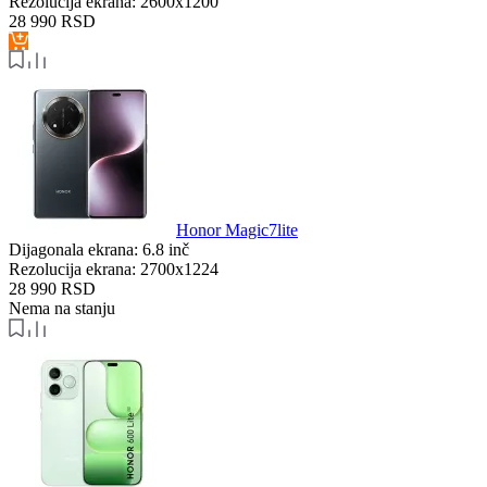
Rezolucija ekrana:
2600x1200
28 990
RSD
Honor Magic7lite
Dijagonala ekrana:
6.8 inč
Rezolucija ekrana:
2700x1224
28 990
RSD
Nema na stanju