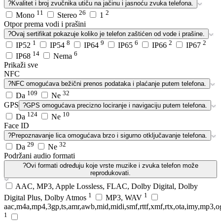
?
Kvalitet i broj zvučnika utiču na jačinu i jasnoću zvuka telefona.
11
26
2
Mono
Stereo
1
Otpor prema vodi i prašini
?
Ovaj sertifikat pokazuje koliko je telefon zaštićen od vode i prašine.
1
8
9
6
2
2
IP52
IP54
IP64
IP65
IP66
IP67
14
6
IP68
Nema
Prikaži sve
NFC
?
NFC omogućava bežični prenos podataka i plaćanje putem telefona.
109
32
Da
Ne
GPS
?
GPS omogućava precizno lociranje i navigaciju putem telefona.
124
10
Da
Ne
Face ID
?
Prepoznavanje lica omogućava brzo i sigurno otključavanje telefona.
29
32
Da
Ne
Podržani audio formati
?
Ovi formati određuju koje vrste muzike i zvuka telefon može
reprodukovati.
AAC, MP3, Apple Lossless, FLAC, Dolby Digital, Dolby
1
1
Digital Plus, Dolby Atmos
MP3, WAV
aac,m4a,mp4,3gp,ts,amr,awb,mid,midi,smf,rttf,xmf,rtx,ota,imy,mp3,
1