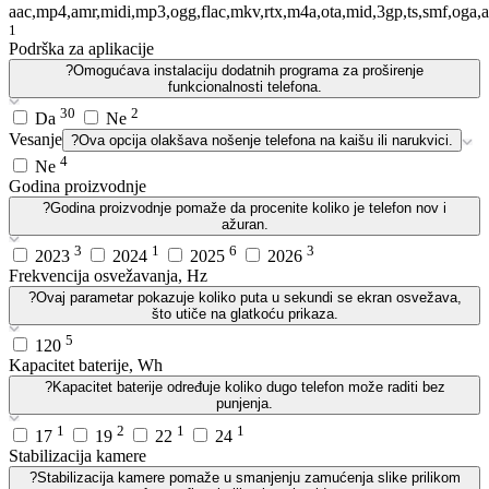
aac,mp4,amr,midi,mp3,ogg,flac,mkv,rtx,m4a,ota,mid,3gp,ts,smf,oga,
1
Podrška za aplikacije
?
Omogućava instalaciju dodatnih programa za proširenje
funkcionalnosti telefona.
30
2
Da
Ne
Vesanje
?
Ova opcija olakšava nošenje telefona na kaišu ili narukvici.
4
Ne
Godina proizvodnje
?
Godina proizvodnje pomaže da procenite koliko je telefon nov i
ažuran.
3
1
6
3
2023
2024
2025
2026
Frekvencija osvežavanja, Hz
?
Ovaj parametar pokazuje koliko puta u sekundi se ekran osvežava,
što utiče na glatkoću prikaza.
5
120
Kapacitet baterije, Wh
?
Kapacitet baterije određuje koliko dugo telefon može raditi bez
punjenja.
1
2
1
1
17
19
22
24
Stabilizacija kamere
?
Stabilizacija kamere pomaže u smanjenju zamućenja slike prilikom