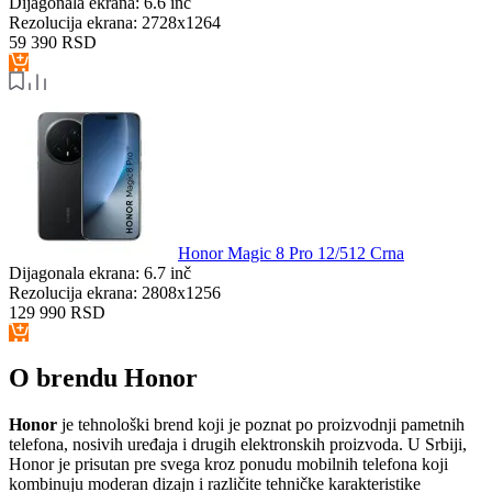
Dijagonala ekrana:
6.6 inč
Rezolucija ekrana:
2728x1264
59 390
RSD
Honor Magic 8 Pro 12/512 Crna
Dijagonala ekrana:
6.7 inč
Rezolucija ekrana:
2808x1256
129 990
RSD
O brendu Honor
Honor
je tehnološki brend koji je poznat po proizvodnji pametnih
telefona, nosivih uređaja i drugih elektronskih proizvoda. U Srbiji,
Honor je prisutan pre svega kroz ponudu mobilnih telefona koji
kombinuju moderan dizajn i različite tehničke karakteristike