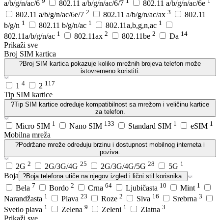
9
1
1
a/b/g/n/ac/6
802.11 a/b/g/n/ac/6/7
802.11 a/b/g/n/ac/6e
2
3
802.11 a/b/g/n/ac/6e/7
802.11 a/b/g/n/ac/ax
802.11
1
1
1
b/g/n
802.11 b/g/n/ac
802.11a,b,g,n,ac
1
2
2
14
802.11a/b/g/n/ac
802.11ax
802.11be
Da
Prikaži sve
Broj SIM kartica
?
Broj SIM kartica pokazuje koliko mrežnih brojeva telefon može
istovremeno koristiti.
4
117
1
2
Tip SIM kartice
?
Tip SIM kartice određuje kompatibilnost sa mrežom i veličinu kartice
za telefon.
1
133
1
1
Micro SIM
Nano SIM
Standard SIM
eSIM
Mobilna mreža
?
Podržane mreže određuju brzinu i dostupnost mobilnog interneta i
poziva.
2
25
28
1
2G
2G/3G/4G
2G/3G/4G/5G
5G
Boja
?
Boja telefona utiče na njegov izgled i lični stil korisnika.
7
2
64
10
1
Bela
Bordo
Crna
Ljubičasta
Mint
1
23
2
16
3
Narandžasta
Plava
Roze
Siva
Srebrna
1
9
1
3
Svetlo plava
Zelena
Zeleni
Zlatna
Prikaži sve