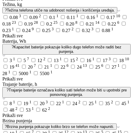
Težina, kg
?
Težina telefona utiče na udobnost nošenja i korišćenja uređaja.
3
2
1
1
1
10
0.08
0.09
0.1
0.11
0.16
0.17
23
28
25
8
14
6
0.18
0.19
0.2
0.20
0.21
0.22
1
9
3
2
3
1
0.23
0.24
0.25
0.27
0.32
0.88
Prikaži sve
Baterija, Wh
?
Kapacitet baterije pokazuje koliko dugo telefon može raditi bez
punjenja.
1
7
2
1
2
1
3
10
3
5
12
13
15
16
17
18
41
7
1
6
13
6
1
19
20
21
22
24
25
27
1
1
1
28
5000
5500
Prikaži sve
Trajanje baterije, h
?
Trajanje baterije označava koliko sati telefon može biti u upotrebi pre
ponovnog punjenja.
1
1
3
1
2
1
2
1
8
19
20
22
24
25
35
45
2
1
2
48
53
62
Prikaži sve
Brzina punjenja
?
Brzina punjenja pokazuje koliko brzo se telefon može napuniti.
1
7
1
12
13
5
15