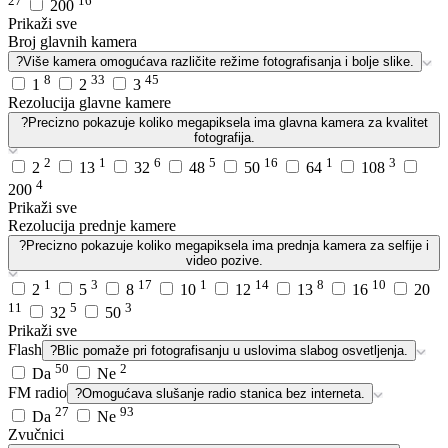
27
16
200
Prikaži sve
Broj glavnih kamera
?
Više kamera omogućava različite režime fotografisanja i bolje slike.
8
33
45
1
2
3
Rezolucija glavne kamere
?
Precizno pokazuje koliko megapiksela ima glavna kamera za kvalitet
fotografija.
2
1
6
5
16
1
3
2
13
32
48
50
64
108
4
200
Prikaži sve
Rezolucija prednje kamere
?
Precizno pokazuje koliko megapiksela ima prednja kamera za selfije i
video pozive.
1
3
17
1
14
8
10
2
5
8
10
12
13
16
20
11
5
3
32
50
Prikaži sve
Flash
?
Blic pomaže pri fotografisanju u uslovima slabog osvetljenja.
50
2
Da
Ne
FM radio
?
Omogućava slušanje radio stanica bez interneta.
27
93
Da
Ne
Zvučnici