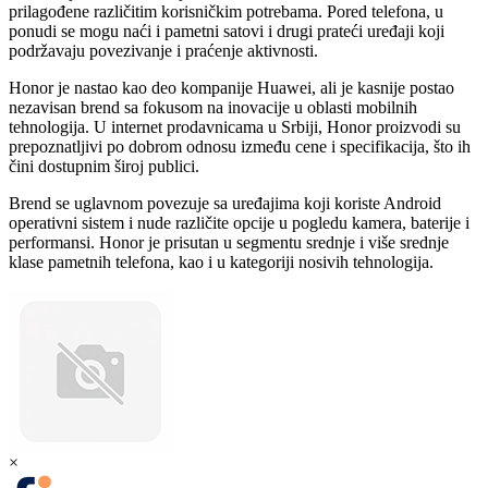
prilagođene različitim korisničkim potrebama. Pored telefona, u
ponudi se mogu naći i pametni satovi i drugi prateći uređaji koji
podržavaju povezivanje i praćenje aktivnosti.
Honor je nastao kao deo kompanije Huawei, ali je kasnije postao
nezavisan brend sa fokusom na inovacije u oblasti mobilnih
tehnologija. U internet prodavnicama u Srbiji, Honor proizvodi su
prepoznatljivi po dobrom odnosu između cene i specifikacija, što ih
čini dostupnim široj publici.
Brend se uglavnom povezuje sa uređajima koji koriste Android
operativni sistem i nude različite opcije u pogledu kamera, baterije i
performansi. Honor je prisutan u segmentu srednje i više srednje
klase pametnih telefona, kao i u kategoriji nosivih tehnologija.
×