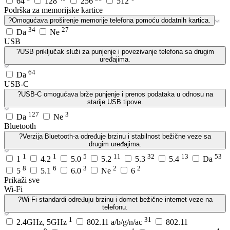
64
128
256
512
Podrška za memorijske kartice
?
Omogućava proširenje memorije telefona pomoću dodatnih kartica.
34
27
Da
Ne
USB
?
USB priključak služi za punjenje i povezivanje telefona sa drugim
uređajima.
64
Da
USB-C
?
USB-C omogućava brže punjenje i prenos podataka u odnosu na
starije USB tipove.
127
3
Da
Ne
Bluetooth
?
Verzija Bluetooth-a određuje brzinu i stabilnost bežične veze sa
drugim uređajima.
1
1
5
11
32
13
53
1
4.2
5.0
5.2
5.3
5.4
Da
8
6
3
2
2
5
5.1
6.0
Ne
6
Prikaži sve
Wi-Fi
?
Wi-Fi standardi određuju brzinu i domet bežične internet veze na
telefonu.
1
31
2.4GHz, 5GHz
802.11 a/b/g/n/ac
802.11