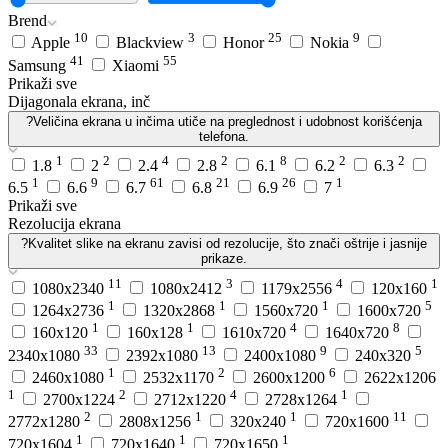
Brend
10
3
25
9
Apple
Blackview
Honor
Nokia
41
55
Samsung
Xiaomi
Prikaži sve
Dijagonala ekrana, inč
?
Veličina ekrana u inčima utiče na preglednost i udobnost korišćenja
telefona.
1
2
4
2
8
2
2
1.8
2
2.4
2.8
6.1
6.2
6.3
1
9
61
21
26
1
6.5
6.6
6.7
6.8
6.9
7
Prikaži sve
Rezolucija ekrana
?
Kvalitet slike na ekranu zavisi od rezolucije, što znači oštrije i jasnije
prikaze.
11
3
4
1
1080x2340
1080x2412
1179x2556
120x160
1
1
1
5
1264x2736
1320x2868
1560x720
1600x720
1
1
4
8
160x120
160x128
1610x720
1640x720
33
13
9
5
2340x1080
2392x1080
2400x1080
240x320
1
2
6
2460x1080
2532x1170
2600x1200
2622x1206
1
2
4
1
2700x1224
2712x1220
2728x1264
2
1
1
11
2772x1280
2808x1256
320x240
720x1600
1
1
1
720x1604
720x1640
720x1650