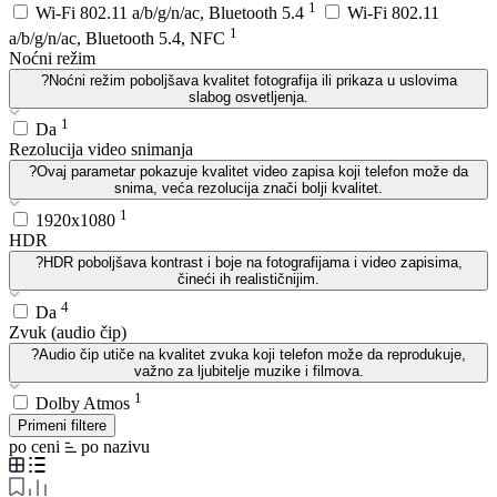
1
Wi-Fi 802.11 a/b/g/n/ac, Bluetooth 5.4
Wi-Fi 802.11
1
a/b/g/n/ac, Bluetooth 5.4, NFC
Noćni režim
?
Noćni režim poboljšava kvalitet fotografija ili prikaza u uslovima
slabog osvetljenja.
1
Da
Rezolucija video snimanja
?
Ovaj parametar pokazuje kvalitet video zapisa koji telefon može da
snima, veća rezolucija znači bolji kvalitet.
1
1920x1080
HDR
?
HDR poboljšava kontrast i boje na fotografijama i video zapisima,
čineći ih realističnijim.
4
Da
Zvuk (audio čip)
?
Audio čip utiče na kvalitet zvuka koji telefon može da reprodukuje,
važno za ljubitelje muzike i filmova.
1
Dolby Atmos
Primeni filtere
po ceni
po nazivu