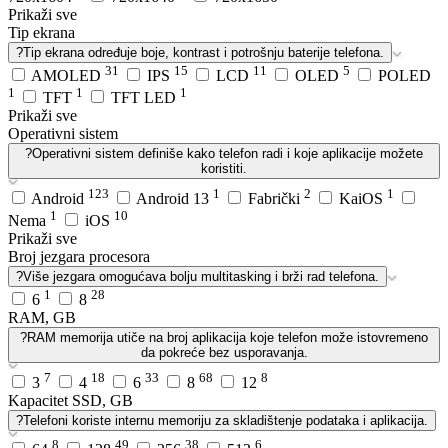
Prikaži sve
Tip ekrana
?
Tip ekrana određuje boje, kontrast i potrošnju baterije telefona.
31
15
11
5
AMOLED
IPS
LCD
OLED
POLED
1
1
1
TFT
TFT LED
Prikaži sve
Operativni sistem
?
Operativni sistem definiše kako telefon radi i koje aplikacije možete
koristiti.
123
1
2
1
Android
Android 13
Fabrički
KaiOS
1
10
Nema
iOS
Prikaži sve
Broj jezgara procesora
?
Više jezgara omogućava bolju multitasking i brži rad telefona.
1
28
6
8
RAM, GB
?
RAM memorija utiče na broj aplikacija koje telefon može istovremeno
da pokreće bez usporavanja.
7
18
33
68
8
3
4
6
8
12
Kapacitet SSD, GB
?
Telefoni koriste internu memoriju za skladištenje podataka i aplikacija.
8
49
38
6