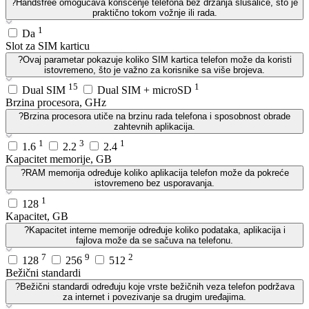
?
Handsfree omogućava korišćenje telefona bez držanja slušalice, što je
praktično tokom vožnje ili rada.
1
Da
Slot za SIM karticu
?
Ovaj parametar pokazuje koliko SIM kartica telefon može da koristi
istovremeno, što je važno za korisnike sa više brojeva.
15
1
Dual SIM
Dual SIM + microSD
Brzina procesora, GHz
?
Brzina procesora utiče na brzinu rada telefona i sposobnost obrade
zahtevnih aplikacija.
1
3
1
1.6
2.2
2.4
Kapacitet memorije, GB
?
RAM memorija određuje koliko aplikacija telefon može da pokreće
istovremeno bez usporavanja.
1
128
Kapacitet, GB
?
Kapacitet interne memorije određuje koliko podataka, aplikacija i
fajlova može da se sačuva na telefonu.
7
9
2
128
256
512
Bežični standardi
?
Bežični standardi određuju koje vrste bežičnih veza telefon podržava
za internet i povezivanje sa drugim uređajima.