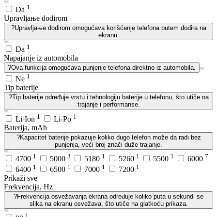
1
Da
Upravljaње dodirom
?
Upravljaње dodirom omogućava korišćenje telefona putem dodira na
ekranu.
1
Da
Napajanje iz automobila
?
Ova funkcija omogućava punjenje telefona direktno iz automobila.
1
Ne
Tip baterije
?
Tip baterije određuje vrstu i tehnologiju baterije u telefonu, što utiče na
trajanje i performanse.
1
1
Li-Ion
Li-Po
Baterija, mAh
?
Kapacitet baterije pokazuje koliko dugo telefon može da radi bez
punjenja, veći broj znači duže trajanje.
1
3
1
1
1
7
4700
5000
5180
5260
5500
6000
1
1
1
1
6400
6500
7000
7200
Prikaži sve
Frekvencija, Hz
?
Frekvencija osvežavanja ekrana određuje koliko puta u sekundi se
slika na ekranu osvežava, što utiče na glatkoću prikaza.
1