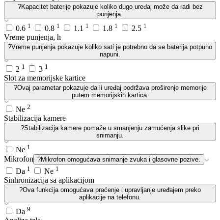
?
Kapacitet baterije pokazuje koliko dugo uređaj može da radi bez
punjenja.
1
1
1
1
1
0.6
0.8
1.1
1.8
2.5
Vreme punjenja, h
?
Vreme punjenja pokazuje koliko sati je potrebno da se baterija potpuno
napuni.
1
1
2
3
Slot za memorijske kartice
?
Ovaj parametar pokazuje da li uređaj podržava proširenje memorije
putem memorijskih kartica.
2
Ne
Stabilizacija kamere
?
Stabilizacija kamere pomaže u smanjenju zamućenja slike pri
snimanju.
1
Ne
Mikrofon
?
Mikrofon omogućava snimanje zvuka i glasovne pozive.
1
1
Da
Ne
Sinhronizacija sa aplikacijom
?
Ova funkcija omogućava praćenje i upravljanje uređajem preko
aplikacije na telefonu.
9
Da