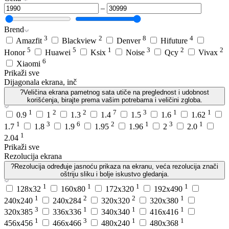
–
Brend
3
2
8
4
Amazfit
Blackview
Denver
Hifuture
5
5
1
3
2
2
Honor
Huawei
Ksix
Noise
Qcy
Vivax
6
Xiaomi
Prikaži sve
Dijagonala ekrana, inč
?
Veličina ekrana pametnog sata utiče na preglednost i udobnost
korišćenja, birajte prema vašim potrebama i veličini zgloba.
1
2
2
7
3
1
1
0.9
1
1.3
1.4
1.5
1.6
1.62
1
3
6
2
1
3
1
1.7
1.8
1.9
1.95
1.96
2
2.0
1
2.04
Prikaži sve
Rezolucija ekrana
?
Rezolucija određuje jasnoću prikaza na ekranu, veća rezolucija znači
oštriju sliku i bolje iskustvo gledanja.
1
1
1
1
128x32
160x80
172x320
192x490
1
2
2
1
240x240
240x284
320x320
320x380
3
1
1
1
320x385
336x336
340x340
416x416
1
3
1
1
456x456
466x466
480x240
480x368