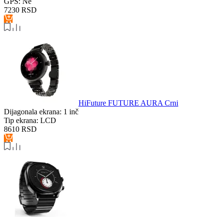
GPS:
Ne
7230
RSD
HiFuture FUTURE AURA Crni
Dijagonala ekrana:
1 inč
Tip ekrana:
LCD
8610
RSD