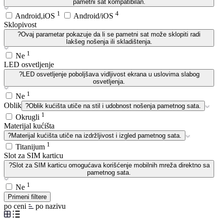
pametni sat kompatibilan.
1
4
Android,iOS
Android/iOS
Sklopivost
?
Ovaj parametar pokazuje da li se pametni sat može sklopiti radi
lakšeg nošenja ili skladištenja.
1
Ne
LED osvetljenje
?
LED osvetljenje poboljšava vidljivost ekrana u uslovima slabog
osvetljenja.
1
Ne
Oblik
?
Oblik kućišta utiče na stil i udobnost nošenja pametnog sata.
1
Okrugli
Materijal kućišta
?
Materijal kućišta utiče na izdržljivost i izgled pametnog sata.
1
Titanijum
Slot za SIM karticu
?
Slot za SIM karticu omogućava korišćenje mobilnih mreža direktno sa
pametnog sata.
1
Ne
Primeni filtere
po ceni
po nazivu