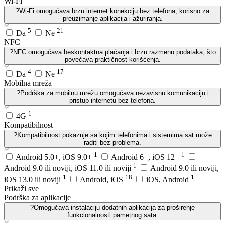
Wi-Fi
?
Wi-Fi omogućava brzu internet konekciju bez telefona, korisno za
preuzimanje aplikacija i ažuriranja.
5
21
Da
Ne
NFC
?
NFC omogućava beskontaktna plaćanja i brzu razmenu podataka, što
povećava praktičnost korišćenja.
4
17
Da
Ne
Mobilna mreža
?
Podrška za mobilnu mrežu omogućava nezavisnu komunikaciju i
pristup internetu bez telefona.
1
4G
Kompatibilnost
?
Kompatibilnost pokazuje sa kojim telefonima i sistemima sat može
raditi bez problema.
1
1
Android 5.0+, iOS 9.0+
Android 6+, iOS 12+
1
Android 9.0 ili noviji, iOS 11.0 ili noviji
Android 9.0 ili noviji,
1
18
1
iOS 13.0 ili noviji
Android, iOS
iOS, Android
Prikaži sve
Podrška za aplikacije
?
Omogućava instalaciju dodatnih aplikacija za proširenje
funkcionalnosti pametnog sata.