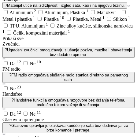
?
Materijal utiče na izdržljivost i izgled sata, kao i na njegovu težinu.
2
1
1
Aluminijum
Aluminijum, Plastika
Mat okvir
1
10
1
1
Metal i plastika
Plastika
Plastika, Metal
Silikon
1
TPU, Aluminijum
Zinc alloy kućište, silikonska narukvica
1
1
Čelik, kompozitni materijali
Prikaži sve
Zvučnici
?
Ugrađeni zvučnici omogućavaju slušanje poziva, muzike i obaveštenja
bez dodatne opreme.
12
10
Da
Ne
FM radio
?
FM radio omogućava slušanje radio stanica direktno sa pametnog
sata.
23
Ne
Handsfree
?
Handsfree funkcija omogućava razgovore bez držanja telefona,
praktično tokom vožnje ili vežbanja.
12
11
Da
Ne
Glasovno upravljanje
?
Glasovno upravljanje olakšava korišćenje sata bez dodirivanja, za
brze komande i pretrage.