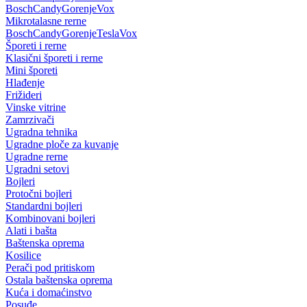
Bosch
Candy
Gorenje
Vox
Mikrotalasne rerne
Bosch
Candy
Gorenje
Tesla
Vox
Šporeti i rerne
Klasični šporeti i rerne
Mini šporeti
Hlađenje
Frižideri
Vinske vitrine
Zamrzivači
Ugradna tehnika
Ugradne ploče za kuvanje
Ugradne rerne
Ugradni setovi
Bojleri
Protočni bojleri
Standardni bojleri
Kombinovani bojleri
Alati i bašta
Baštenska oprema
Kosilice
Perači pod pritiskom
Ostala baštenska oprema
Kuća i domaćinstvo
Posuđe