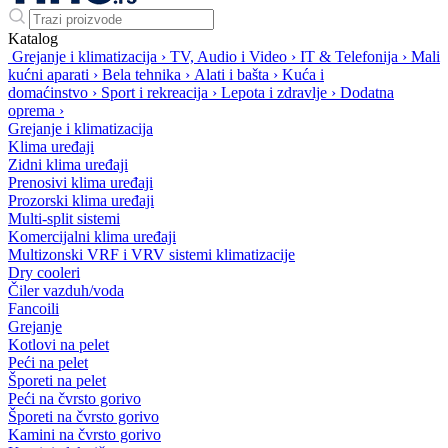
Katalog
Grejanje i klimatizacija
›
TV, Audio i Video
›
IT & Telefonija
›
Mali
kućni aparati
›
Bela tehnika
›
Alati i bašta
›
Kuća i
domaćinstvo
›
Sport i rekreacija
›
Lepota i zdravlje
›
Dodatna
oprema
›
Grejanje i klimatizacija
Klima uređaji
Zidni klima uređaji
Prenosivi klima uređaji
Prozorski klima uređaji
Multi-split sistemi
Komercijalni klima uređaji
Multizonski VRF i VRV sistemi klimatizacije
Dry cooleri
Čiler vazduh/voda
Fancoili
Grejanje
Kotlovi na pelet
Peći na pelet
Šporeti na pelet
Peći na čvrsto gorivo
Šporeti na čvrsto gorivo
Kamini na čvrsto gorivo