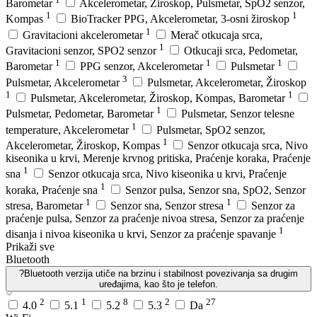
Barometar
Akcelerometar, Žiroskop, Pulsmetar, SpO2 senzor,
1
1
Kompas
BioTracker PPG, Akcelerometar, 3-osni žiroskop
1
Gravitacioni akcelerometar
Merač otkucaja srca,
1
Gravitacioni senzor, SPO2 senzor
Otkucaji srca, Pedometar,
1
1
1
Barometar
PPG senzor, Akcelerometar
Pulsmetar
3
Pulsmetar, Akcelerometar
Pulsmetar, Akcelerometar, Žiroskop
1
1
Pulsmetar, Akcelerometar, Žiroskop, Kompas, Barometar
1
Pulsmetar, Pedometar, Barometar
Pulsmetar, Senzor telesne
1
temperature, Akcelerometar
Pulsmetar, SpO2 senzor,
1
Akcelerometar, Žiroskop, Kompas
Senzor otkucaja srca, Nivo
kiseonika u krvi, Merenje krvnog pritiska, Praćenje koraka, Praćenje
1
sna
Senzor otkucaja srca, Nivo kiseonika u krvi, Praćenje
1
koraka, Praćenje sna
Senzor pulsa, Senzor sna, SpO2, Senzor
1
1
stresa, Barometar
Senzor sna, Senzor stresa
Senzor za
praćenje pulsa, Senzor za praćenje nivoa stresa, Senzor za praćenje
1
disanja i nivoa kiseonika u krvi, Senzor za praćenje spavanje
Prikaži sve
Bluetooth
?
Bluetooth verzija utiče na brzinu i stabilnost povezivanja sa drugim
uređajima, kao što je telefon.
2
1
8
2
27
4.0
5.1
5.2
5.3
Da