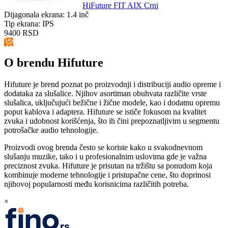
HiFuture FIT AIX Crni
Dijagonala ekrana:
1.4 inč
Tip ekrana:
IPS
9400
RSD
O brendu Hifuture
Hifuture je brend poznat po proizvodnji i distribuciji audio opreme i
dodataka za slušalice. Njihov asortiman obuhvata različite vrste
slušalica, uključujući bežične i žične modele, kao i dodatnu opremu
poput kablova i adaptera. Hifuture se ističe fokusom na kvalitet
zvuka i udobnost korišćenja, što ih čini prepoznatljivim u segmentu
potrošačke audio tehnologije.
Proizvodi ovog brenda često se koriste kako u svakodnevnom
slušanju muzike, tako i u profesionalnim uslovima gde je važna
preciznost zvuka. Hifuture je prisutan na tržištu sa ponudom koja
kombinuje moderne tehnologije i pristupačne cene, što doprinosi
njihovoj popularnosti među korisnicima različitih potreba.
×