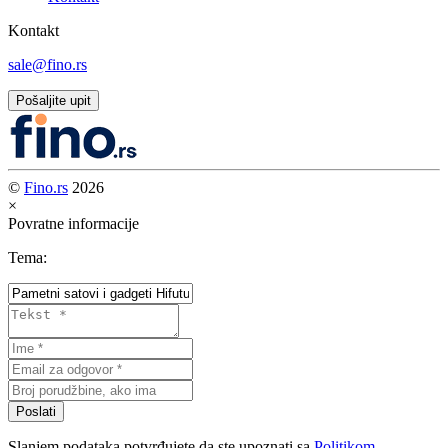
Kontakt
sale@fino.rs
Pošaljite upit
©
Fino.rs
2026
×
Povratne informacije
Tema:
Poslati
Slanjem podataka potvrđujete da ste upoznati sa
Politikom