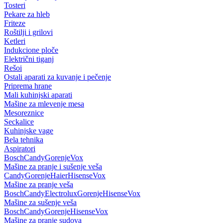
Tosteri
Pekare za hleb
Friteze
Roštilji i grilovi
Ketleri
Indukcione ploče
Električni tiganj
Rešoi
Ostali aparati za kuvanje i pečenje
Priprema hrane
Mali kuhinjski aparati
Mašine za mlevenje mesa
Mesoreznice
Seckalice
Kuhinjske vage
Bela tehnika
Aspiratori
Bosch
Candy
Gorenje
Vox
Mašine za pranje i sušenje veša
Candy
Gorenje
Haier
Hisense
Vox
Mašine za pranje veša
Bosch
Candy
Electrolux
Gorenje
Hisense
Vox
Mašine za sušenje veša
Bosch
Candy
Gorenje
Hisense
Vox
Mašine za pranje sudova