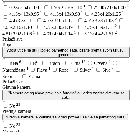
1
1
1
0.28x2.54x1.00
1.50x25.50x1.10
25.00x2.00x1.00
1
1
1
4.13x4.13x0.95
4.13x4.13x0.98
4.25x4.20x1.25
1
1
2
4.4x3.8x1.1
4.53x3.91x1.12
4.55x3.89x1.08
1
1
2
4.65x2.16x1.10
4.73x3.86x1.19
4.75x4.59x1.18
1
1
2
4.81x3.92x1.06
4.91x4.04x1.14
5.13x4.42x1.51
Prikaži sve
Boja
?
Boja utiče na stil i izgled pametnog sata, birajte prema svom ukusu i
garderobi.
6
1
1
18
1
Bela
Bež
Braon
Crna
Crvena
1
4
2
1
3
Narandžasta
Plava
Roze
Silver
Siva
1
1
Srebrna
Zlatna
Prikaži sve
Glavna kamera
?
Kamera omogućava pravljenje fotografija i video zapisa direktno sa
sata.
23
Ne
Prednja kamera
?
Prednja kamera je korisna za video pozive i selfije sa pametnog sata.
23
Ne
Materijal