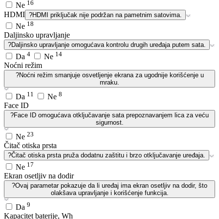
16
Ne
HDMI
?
HDMI priključak nije podržan na pametnim satovima.
18
Ne
Daljinsko upravljanje
?
Daljinsko upravljanje omogućava kontrolu drugih uređaja putem sata.
4
14
Da
Ne
Noćni režim
?
Noćni režim smanjuje osvetljenje ekrana za ugodnije korišćenje u
mraku.
11
8
Da
Ne
Face ID
?
Face ID omogućava otključavanje sata prepoznavanjem lica za veću
sigurnost.
23
Ne
Čitač otiska prsta
?
Čitač otiska prsta pruža dodatnu zaštitu i brzo otključavanje uređaja.
17
Ne
Ekran osetljiv na dodir
?
Ovaj parametar pokazuje da li uređaj ima ekran osetljiv na dodir, što
olakšava upravljanje i korišćenje funkcija.
9
Da
Kapacitet baterije, Wh