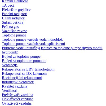
Kamini električne
TA peći
Električne grejalice
Panelni radijatori
Uljani radijatori
Sušači peškira
Peći na gas
Vazdušne zavese
Toplotne pumpe
Toplotne pumpe vazduh-voda monoblok
Toplotne pumpe vazduh-voda split sistemi
Priprema vode unutrašnja jedinica za toplotne pumpe (hydro modul,
hydrotank)
Bojleri za toplotne pumpe
Bojleri sa toplotnom pumpom
Ventilacija
Rekuperatori sa ERV tehnologijom
Rekuperatori sa DX kalemom
Rezidencijalni rekuperatori
Industrijski ventilatori
Kvalitet vazduha
Ventilatori
Prečišćivači vazduha
Odvlaživači vazduha
Ovlaživači vazduha