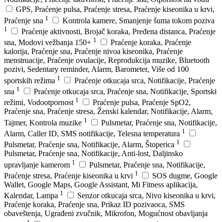
GPS, Praćenje pulsa, Praćenje stresa, Praćenje kiseonika u krvi,
1
Praćenje sna
Kontrola kamere, Smanjenje šuma tokom poziva
1
Praćenje aktivnosti, Brojač koraka, Pređena distanca, Praćenje
1
sna, Modovi vežbanja 150+
Praćenje koraka, Praćenje
kalorija, Praćenje sna, Praćenje nivoa kiseonika, Praćenje
menstruacije, Praćenje ovulacije, Reprodukcija muzike, Bluetooth
pozivi, Sedentary reminder, Alarm, Barometer, Više od 100
1
sportskih režima
Praćenje otkucaja srca, Notifikacije, Praćenje
1
sna
Praćenje otkucaja srca, Praćenje sna, Notifikacije, Sportski
1
režimi, Vodootpornost
Praćenje pulsa, Praćenje SpO2,
Praćenje sna, Praćenje stresa, Ženski kalendar, Notifikacije, Alarm,
1
Tajmer, Kontrola muzike
Pulsmetar, Praćenje sna, Notifikacije,
1
Alarm, Caller ID, SMS notifikacije, Telesna temperatura
1
Pulsmetar, Praćenje sna, Notifikacije, Alarm, Štoperica
Pulsmetar, Praćenje sna, Notifikacije, Anti-lost, Daljinsko
1
upravljanje kamerom
Pulsmetar, Praćenje sna, Notifikacije,
1
Praćenje stresa, Praćenje kiseonika u krvi
SOS dugme, Google
Wallet, Google Maps, Google Assistant, Mi Fitness aplikacija,
1
Kalendar, Lampa
Senzor otkucaja srca, Nivo kiseonika u krvi,
Praćenje koraka, Praćenje sna, Prikaz ID pozivaoca, SMS
obaveštenja, Ugrađeni zvučnik, Mikrofon, Mogućnost obavljanja
1