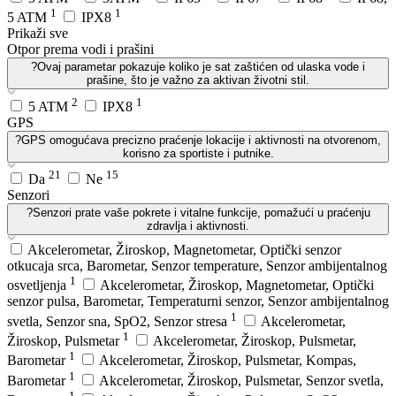
1
1
5 ATM
IPX8
Prikaži sve
Otpor prema vodi i prašini
?
Ovaj parametar pokazuje koliko je sat zaštićen od ulaska vode i
prašine, što je važno za aktivan životni stil.
2
1
5 ATM
IPX8
GPS
?
GPS omogućava precizno praćenje lokacije i aktivnosti na otvorenom,
korisno za sportiste i putnike.
21
15
Da
Ne
Senzori
?
Senzori prate vaše pokrete i vitalne funkcije, pomažući u praćenju
zdravlja i aktivnosti.
Akcelerometar, Žiroskop, Magnetometar, Optički senzor
otkucaja srca, Barometar, Senzor temperature, Senzor ambijentalnog
1
osvetljenja
Akcelerometar, Žiroskop, Magnetometar, Optički
senzor pulsa, Barometar, Temperaturni senzor, Senzor ambijentalnog
1
svetla, Senzor sna, SpO2, Senzor stresa
Akcelerometar,
1
Žiroskop, Pulsmetar
Akcelerometar, Žiroskop, Pulsmetar,
1
Barometar
Akcelerometar, Žiroskop, Pulsmetar, Kompas,
1
Barometar
Akcelerometar, Žiroskop, Pulsmetar, Senzor svetla,
1