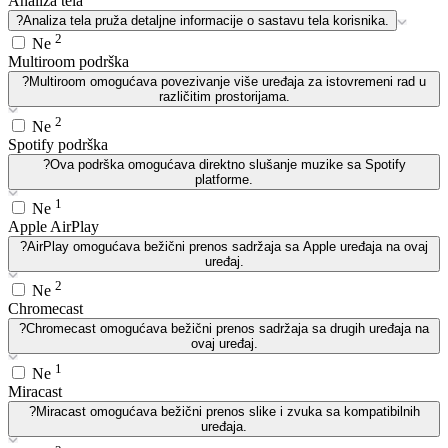
Analiza tela
?
Analiza tela pruža detaljne informacije o sastavu tela korisnika.
2
Ne
Multiroom podrška
?
Multiroom omogućava povezivanje više uređaja za istovremeni rad u
različitim prostorijama.
2
Ne
Spotify podrška
?
Ova podrška omogućava direktno slušanje muzike sa Spotify
platforme.
1
Ne
Apple AirPlay
?
AirPlay omogućava bežični prenos sadržaja sa Apple uređaja na ovaj
uređaj.
2
Ne
Chromecast
?
Chromecast omogućava bežični prenos sadržaja sa drugih uređaja na
ovaj uređaj.
1
Ne
Miracast
?
Miracast omogućava bežični prenos slike i zvuka sa kompatibilnih
uređaja.