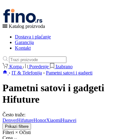
Katalog proizvoda
Dostava i plaćanje
Garancija
Kontakt
Korpa
Poredenje
Izabrano
›
IT & Telefonija
›
Pametni satovi i gadgeti
Pametni satovi i gadgeti
Hifuture
Često traže:
Denver
Hifuture
Honor
Xiaomi
Huawei
Prikazi filtere
Filteri
×
Očisti
Cena