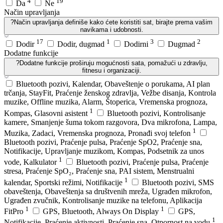
4
19
Da
Ne
Način upravljanja
?
Način upravljanja definiše kako ćete koristiti sat, birajte prema vašim
navikama i udobnosti.
17
1
3
2
Dodir
Dodir, dugmad
Dodirni
Dugmad
Dodatne funkcije
?
Dodatne funkcije proširuju mogućnosti sata, pomažući u zdravlju,
fitnesu i organizaciji.
Bluetooth pozivi, Kalendar, Obaveštenje o porukama, AI plan
trčanja, StayFit, Praćenje ženskog zdravlja, Vežbe disanja, Kontrola
muzike, Offline muzika, Alarm, Štoperica, Vremenska prognoza,
1
Kompas, Glasovni asistent
Bluetooth pozivi, Kontrolisanje
kamere, Smanjenje šuma tokom razgovora, Dva mikrofona, Lampa,
1
Muzika, Zadaci, Vremenska prognoza, Pronađi svoj telefon
Bluetooth pozivi, Praćenje pulsa, Praćenje SpO2, Praćenje sna,
Notifikacije, Upravljanje muzikom, Kompas, Podsetnik za unos
1
vode, Kalkulator
Bluetooth pozivi, Praćenje pulsa, Praćenje
stresa, Praćenje SpO₂, Praćenje sna, PAI sistem, Menstrualni
1
kalendar, Sportski režimi, Notifikacije
Bluetooth pozivi, SMS
obaveštenja, Obaveštenja sa društvenih mreža, Ugrađen mikrofon,
Ugrađen zvučnik, Kontrolisanje muzike na telefonu, Aplikacija
1
1
FitPro
GPS, Bluetooth, Always On Display
GPS,
1
Notifikacije, Praćenje aktivnosti, Praćenje sna, Otpornost na vodu