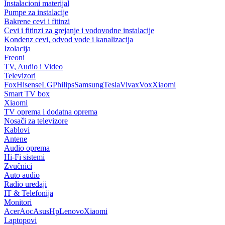
Instalacioni materijal
Pumpe za instalacije
Bakrene cevi i fitinzi
Cevi i fitinzi za grejanje i vodovodne instalacije
Kondenz cevi, odvod vode i kanalizacija
Izolacija
Freoni
TV, Audio i Video
Televizori
Fox
Hisense
LG
Philips
Samsung
Tesla
Vivax
Vox
Xiaomi
Smart TV box
Xiaomi
TV oprema i dodatna oprema
Nosači za televizore
Kablovi
Antene
Audio oprema
Hi-Fi sistemi
Zvučnici
Auto audio
Radio uređaji
IT & Telefonija
Monitori
Acer
Aoc
Asus
Hp
Lenovo
Xiaomi
Laptopovi