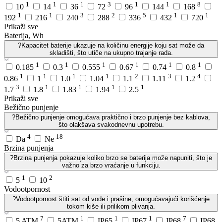
1
1
1
3
1
1
8
10
14
36
72
96
144
168
1
1
3
2
5
1
1
192
216
240
288
336
432
720
Prikaži sve
Baterija, Wh
?
Kapacitet baterije ukazuje na količinu energije koju sat može da
skladišti, što utiče na ukupno trajanje rada.
1
1
1
1
1
1
0.185
0.3
0.555
0.67
0.74
0.8
1
1
1
1
2
3
4
0.86
1
1.0
1.04
1.1
1.11
1.2
3
1
1
1
1
1.7
1.8
1.83
1.94
2.5
Prikaži sve
Bežično punjenje
?
Bežično punjenje omogućava praktično i brzo punjenje bez kablova,
što olakšava svakodnevnu upotrebu.
4
18
Da
Ne
Brzina punjenja
?
Brzina punjenja pokazuje koliko brzo se baterija može napuniti, što je
važno za brzo vraćanje u funkciju.
1
2
5
10
Vodootpornost
?
Vodootpornost štiti sat od vode i prašine, omogućavajući korišćenje
tokom kiše ili prilikom plivanja.
7
1
1
1
7
5 ATM
5ATM
IP65
IP67
IP68
IP68,