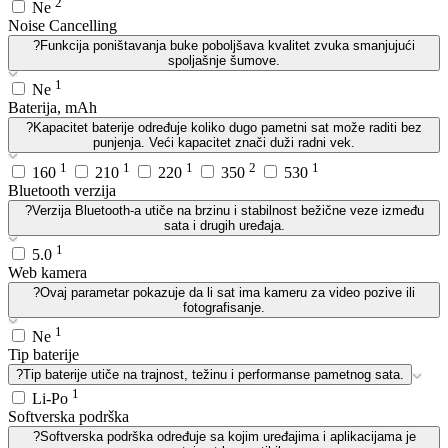
2
Ne
Noise Cancelling
?
Funkcija poništavanja buke poboljšava kvalitet zvuka smanjujući
spoljašnje šumove.
1
Ne
Baterija, mAh
?
Kapacitet baterije određuje koliko dugo pametni sat može raditi bez
punjenja. Veći kapacitet znači duži radni vek.
1
1
1
2
1
160
210
220
350
530
Bluetooth verzija
?
Verzija Bluetooth-a utiče na brzinu i stabilnost bežične veze između
sata i drugih uređaja.
1
5.0
Web kamera
?
Ovaj parametar pokazuje da li sat ima kameru za video pozive ili
fotografisanje.
1
Ne
Tip baterije
?
Tip baterije utiče na trajnost, težinu i performanse pametnog sata.
1
Li-Po
Softverska podrška
?
Softverska podrška određuje sa kojim uređajima i aplikacijama je