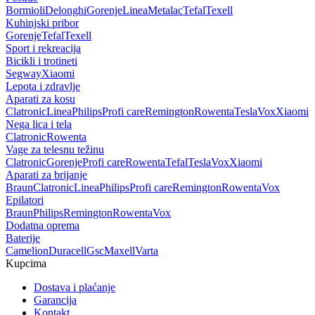
Bormioli
Delonghi
Gorenje
Linea
Metalac
Tefal
Texell
Kuhinjski pribor
Gorenje
Tefal
Texell
Sport i rekreacija
Bicikli i trotineti
Segway
Xiaomi
Lepota i zdravlje
Aparati za kosu
Clatronic
Linea
Philips
Profi care
Remington
Rowenta
Tesla
Vox
Xiaomi
Nega lica i tela
Clatronic
Rowenta
Vage za telesnu težinu
Clatronic
Gorenje
Profi care
Rowenta
Tefal
Tesla
Vox
Xiaomi
Aparati za brijanje
Braun
Clatronic
Linea
Philips
Profi care
Remington
Rowenta
Vox
Epilatori
Braun
Philips
Remington
Rowenta
Vox
Dodatna oprema
Baterije
Camelion
Duracell
Gsc
Maxell
Varta
Kupcima
Dostava i plaćanje
Garancija
Kontakt