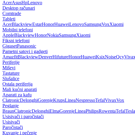
Acer
Asus
Hp
Lenovo
Desktop računari
Comtrade
Tableti
Acer
Blackview
Estar
Honor
Huawei
Lenovo
Samsung
Vox
Xiaomi
Mobilni telefoni
Apple
Blackview
Honor
Nokia
Samsung
Xiaomi
Fiksni telefoni
Gigaset
Panasonic
Pametni satovi i gadgeti
Amazfit
Blackview
Denver
Hifuture
Honor
Huawei
Ksix
Noise
Qcy
Viva
Periferije
Miševi
Tastature
Slušalice
Ostala periferija
Mali kućni aparati
Aparati za kafu
Clatronic
Delonghi
Gorenje
Krups
Linea
Nespresso
Tefal
Vivax
Vox
Peglanje
Braun
Clatronic
Delonghi
Elma
Gorenje
Linea
Philips
Rowenta
Tefal
Tesl
Usisivači i paročistači
Usisivači
Paročistači
Kuvanje i pečenje