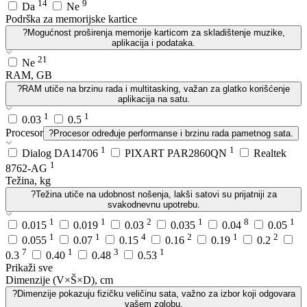
14
9
Da
Ne
Podrška za memorijske kartice
?
Mogućnost proširenja memorije karticom za skladištenje muzike,
aplikacija i podataka.
21
Ne
RAM, GB
?
RAM utiče na brzinu rada i multitasking, važan za glatko korišćenje
aplikacija na satu.
1
1
0.03
0.5
Procesor
?
Procesor određuje performanse i brzinu rada pametnog sata.
1
1
Dialog DA14706
PIXART PAR2860QN
Realtek
1
8762-AG
Težina, kg
?
Težina utiče na udobnost nošenja, lakši satovi su prijatniji za
svakodnevnu upotrebu.
1
1
2
1
8
1
0.015
0.019
0.03
0.035
0.04
0.05
1
1
4
2
1
2
0.055
0.07
0.15
0.16
0.19
0.2
7
1
3
1
0.3
0.40
0.48
0.53
Prikaži sve
Dimenzije (V×Š×D), cm
?
Dimenzije pokazuju fizičku veličinu sata, važno za izbor koji odgovara
vašem zglobu.