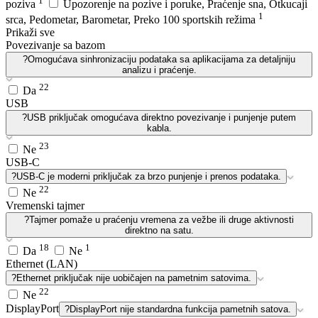
poziva
Upozorenje na pozive i poruke, Praćenje sna, Otkucaji
1
srca, Pedometar, Barometar, Preko 100 sportskih režima
Prikaži sve
Povezivanje sa bazom
?
Omogućava sinhronizaciju podataka sa aplikacijama za detaljniju
analizu i praćenje.
22
Da
USB
?
USB priključak omogućava direktno povezivanje i punjenje putem
kabla.
23
Ne
USB-C
?
USB-C je moderni priključak za brzo punjenje i prenos podataka.
22
Ne
Vremenski tajmer
?
Tajmer pomaže u praćenju vremena za vežbe ili druge aktivnosti
direktno na satu.
18
1
Da
Ne
Ethernet (LAN)
?
Ethernet priključak nije uobičajen na pametnim satovima.
22
Ne
DisplayPort
?
DisplayPort nije standardna funkcija pametnih satova.