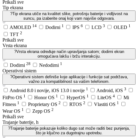
Prikaži sve
Tip ekrana
?
Tip ekrana utiče na kvalitet slike, potrošnju baterije i vidljivost na
suncu, pa izaberite onaj koji vam najviše odgovara.
14
1
6
3
1
AMOLED
Dodirni
IPS
LCD
OLED
2
TFT
Prikaži sve
Vrsta ekrana
?
Vrsta ekrana određuje način upravljanja satom; dodirni ekran
omogućava lakšu i bržu interakciju.
28
1
Dodirni
Nedodirni
Operativni sistem
?
Operativni sistem definiše koje aplikacije i funkcije sat podržava,
važno za kompatibilnost sa vašim telefonom.
1
3
Android 8.0 i novije, iOS 13.0 i novije
Android, iOS
1
1
1
4
FitPro OS
Honor OS
HyperOS
LiteOS
Mi
1
2
2
1
Fitness
Proprietary OS
RTOS
Vlastiti OS
1
2
Wear OS
Zepp OS
Prikaži sve
Trajanje baterije, h
?
Trajanje baterije pokazuje koliko dugo sat može raditi bez punjenja,
što je ključno za dugotrajnu upotrebu.