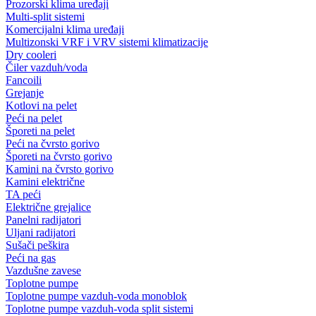
Prozorski klima uređaji
Multi-split sistemi
Komercijalni klima uređaji
Multizonski VRF i VRV sistemi klimatizacije
Dry cooleri
Čiler vazduh/voda
Fancoili
Grejanje
Kotlovi na pelet
Peći na pelet
Šporeti na pelet
Peći na čvrsto gorivo
Šporeti na čvrsto gorivo
Kamini na čvrsto gorivo
Kamini električne
TA peći
Električne grejalice
Panelni radijatori
Uljani radijatori
Sušači peškira
Peći na gas
Vazdušne zavese
Toplotne pumpe
Toplotne pumpe vazduh-voda monoblok
Toplotne pumpe vazduh-voda split sistemi