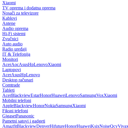
Xiaomi
TV oprema i dodatna oprema
Nosači za televizore
Kablovi
Antene
Audio oprema
Hi-Fi sistemi
Zvučnici
Auto audio
Radio uređaji
IT & Telefonija
Monitori
Acer
Aoc
Asus
Hp
Lenovo
Xiaomi
Laptopovi
Acer
Asus
Hp
Lenovo
Desktop računari
Comtrade
Tableti
Acer
Blackview
Estar
Honor
Huawei
Lenovo
Samsung
Vox
Xiaomi
Mobilni telefoni
Apple
Blackview
Honor
Nokia
Samsung
Xiaomi
Fiksni telefoni
Gigaset
Panasonic
Pametni satovi i gadgeti
Amazfit
Blackview
Denver
Hifuture
Honor
Huawei
Ksix
Noise
Qcy
Viva