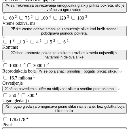
?
Viša frekvencija osvežavanja omogućava glatkiji prikaz pokreta, što je
važno za igre i video.
2
2
4
3
3
60
75
100
120
180
Vreme odziva, ms
?
Brže vreme odziva smanjuje zamućenje slike kod brzih scena i
poboljšava jasnoću pokreta.
8
1
1
2
1
1
3
4
5
6
Kontrast
?
Odnos kontrasta pokazuje koliko su razlike između najsvetlijih i
najtamnijih delova slike.
2
2
1000:1
3000:1
Reprodukcija boja
?
Više boja znači prirodniji i bogatiji prikaz slike.
1
16.7 miliona
Osvetljenje
?
Jačina osvetljenja utiče na vidljivost slike u svetlim prostorijama.
3
1
250
300
Ugao gledanja
?
Širi ugao gledanja omogućava jasnu sliku i sa strane, bez gubitka boja
i kontrasta.
4
178x178
Pivot