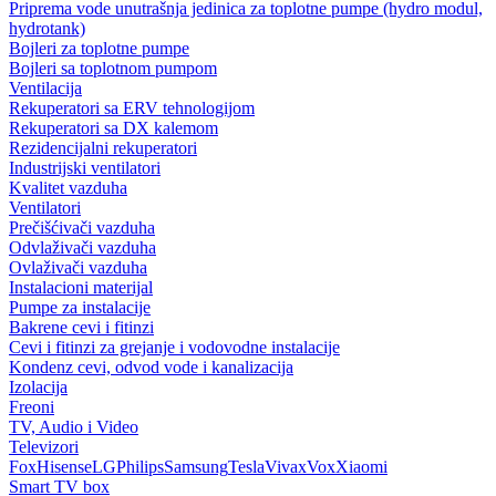
Priprema vode unutrašnja jedinica za toplotne pumpe (hydro modul,
hydrotank)
Bojleri za toplotne pumpe
Bojleri sa toplotnom pumpom
Ventilacija
Rekuperatori sa ERV tehnologijom
Rekuperatori sa DX kalemom
Rezidencijalni rekuperatori
Industrijski ventilatori
Kvalitet vazduha
Ventilatori
Prečišćivači vazduha
Odvlaživači vazduha
Ovlaživači vazduha
Instalacioni materijal
Pumpe za instalacije
Bakrene cevi i fitinzi
Cevi i fitinzi za grejanje i vodovodne instalacije
Kondenz cevi, odvod vode i kanalizacija
Izolacija
Freoni
TV, Audio i Video
Televizori
Fox
Hisense
LG
Philips
Samsung
Tesla
Vivax
Vox
Xiaomi
Smart TV box