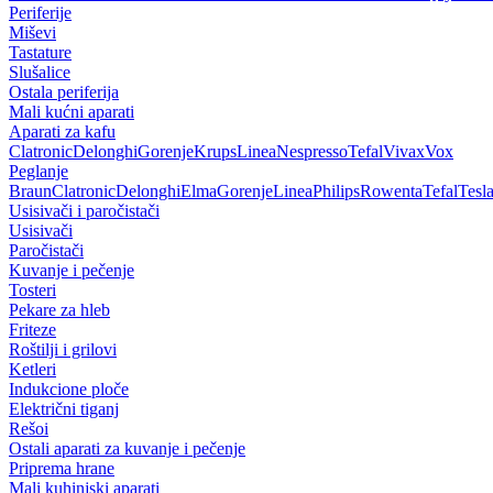
Periferije
Miševi
Tastature
Slušalice
Ostala periferija
Mali kućni aparati
Aparati za kafu
Clatronic
Delonghi
Gorenje
Krups
Linea
Nespresso
Tefal
Vivax
Vox
Peglanje
Braun
Clatronic
Delonghi
Elma
Gorenje
Linea
Philips
Rowenta
Tefal
Tesl
Usisivači i paročistači
Usisivači
Paročistači
Kuvanje i pečenje
Tosteri
Pekare za hleb
Friteze
Roštilji i grilovi
Ketleri
Indukcione ploče
Električni tiganj
Rešoi
Ostali aparati za kuvanje i pečenje
Priprema hrane
Mali kuhinjski aparati