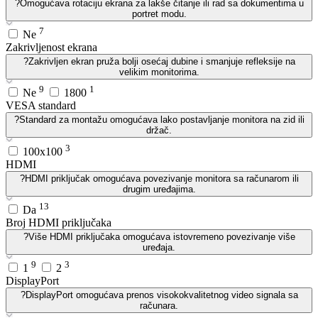
?
Omogućava rotaciju ekrana za lakše čitanje ili rad sa dokumentima u
portret modu.
7
Ne
Zakrivljenost ekrana
?
Zakrivljen ekran pruža bolji osećaj dubine i smanjuje refleksije na
velikim monitorima.
9
1
Ne
1800
VESA standard
?
Standard za montažu omogućava lako postavljanje monitora na zid ili
držač.
3
100x100
HDMI
?
HDMI priključak omogućava povezivanje monitora sa računarom ili
drugim uređajima.
13
Da
Broj HDMI priključaka
?
Više HDMI priključaka omogućava istovremeno povezivanje više
uređaja.
9
3
1
2
DisplayPort
?
DisplayPort omogućava prenos visokokvalitetnog video signala sa
računara.