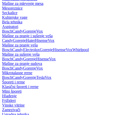
Mašine za mlevenje mesa
Mesoreznice
Seckalice
Kuhinjske vage
Bela tehnika
Aspiratori
Bosch
Candy
Gorenje
Vox
Mašine za pranje i sušenje veša
Candy
Gorenje
Haier
Hisense
Vox
Mašine za pranje veša
Bosch
Candy
Electrolux
Gorenje
Hisense
Vox
Whirlpool
Mašine za sušenje veša
Bosch
Candy
Gorenje
Hisense
Vox
Mašine za pranje sudova
Bosch
Candy
Gorenje
Vox
Mikrotalasne rerne
Bosch
Candy
Gorenje
Tesla
Vox
Šporeti i rerne
Klasični šporeti i rerne
Mini šporeti
Hlađenje
Frižideri
Vinske vitrine
Zamrzivači
Ugradna tehnika