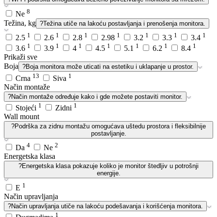
8
Ne
Težina, kg
?
Težina utiče na lakoću postavljanja i prenošenja monitora.
1
1
1
1
1
1
1
2.5
2.6
2.8
2.98
3.2
3.3
3.4
1
1
1
1
1
1
1
3.6
3.9
4
4.5
5.1
6.2
8.4
Prikaži sve
Boja
?
Boja monitora može uticati na estetiku i uklapanje u prostor.
13
1
Crna
Siva
Način montaže
?
Način montaže određuje kako i gde možete postaviti monitor.
1
1
Stojeći
Zidni
Wall mount
?
Podrška za zidnu montažu omogućava uštedu prostora i fleksibilnije
postavljanje.
4
2
Da
Ne
Energetska klasa
?
Energetska klasa pokazuje koliko je monitor štedljiv u potrošnji
energije.
1
E
Način upravljanja
?
Način upravljanja utiče na lakoću podešavanja i korišćenja monitora.
1