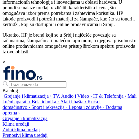
informacionih tehnologija i inovacijama u oblasti hardvera. U
ponudi se nalaze uređaji različitih karakteristika i cena, što
omogućava izbor prema potrebama i zahtevima korisnika. HP
takođe proizvodi i potrošni materijal za štampače, kao što su toneri i
kertridži, koji su dostupni u online prodavnicama u Srbiji.
Ukratko, HP je brend koji se u Srbiji najčešće povezuje sa
računarima, štampačima i pratećom opremom, a njegova prisutnost u
online prodavnicama omogućava pristup širokom spektru proizvoda
iz ove oblasti.
×
Katalog
Grejanje i klimatizacija
›
TV, Audio i Video
›
IT & Telefonija
›
Mali
kućni aparati
›
Bela tehnika
›
Alati i bašta
›
Kuća i
domaćinstvo
›
Sport i rekreacija
›
Lepota i zdravlje
›
Dodatna
oprema
›
Grejanje i klimatizacija
Klima uređaji
Zidni klima uređaji
Prenosivi klima uređaji