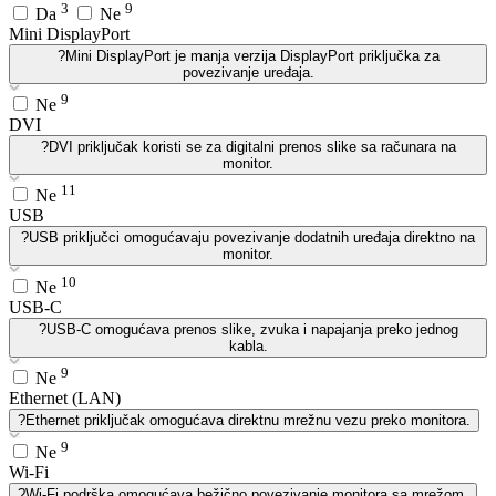
3
9
Da
Ne
Mini DisplayPort
?
Mini DisplayPort je manja verzija DisplayPort priključka za
povezivanje uređaja.
9
Ne
DVI
?
DVI priključak koristi se za digitalni prenos slike sa računara na
monitor.
11
Ne
USB
?
USB priključci omogućavaju povezivanje dodatnih uređaja direktno na
monitor.
10
Ne
USB-C
?
USB-C omogućava prenos slike, zvuka i napajanja preko jednog
kabla.
9
Ne
Ethernet (LAN)
?
Ethernet priključak omogućava direktnu mrežnu vezu preko monitora.
9
Ne
Wi-Fi
?
Wi-Fi podrška omogućava bežično povezivanje monitora sa mrežom.