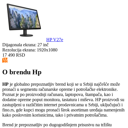
HP V27e
Dijagonala ekrana:
27 inč
Rezolucija ekrana:
1920x1080
17 490
RSD
O brendu Hp
HP
je globalno prepoznatljiv brend koji se u Srbiji najčešće može
pronaći u segmentu računarske opreme i potrošačke elektronike.
Poznat je po proizvodnji računara, laptopova, štampača, kao i
dodatne opreme poput monitora, tastatura i miševa. HP proizvodi su
zastupljeni u različitim internet prodavnicama u Srbiji, uključujući i
fino.rs, gde kupci mogu pronaći širok asortiman uređaja namenjenih
kako poslovnim korisnicima, tako i privatnim potrošačima.
Brend je prepoznatljiv po dugogodišnjem prisustvu na tržištu