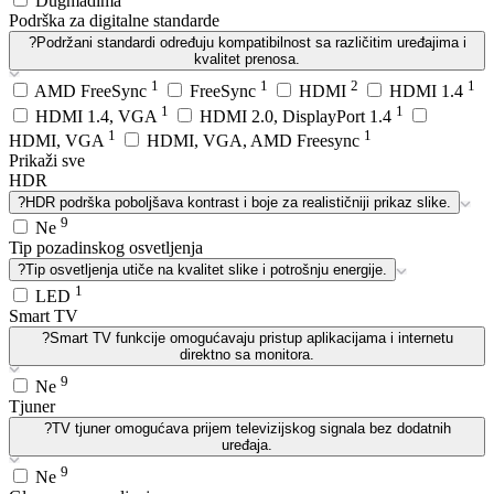
Dugmadima
Podrška za digitalne standarde
?
Podržani standardi određuju kompatibilnost sa različitim uređajima i
kvalitet prenosa.
1
1
2
1
AMD FreeSync
FreeSync
HDMI
HDMI 1.4
1
1
HDMI 1.4, VGA
HDMI 2.0, DisplayPort 1.4
1
1
HDMI, VGA
HDMI, VGA, AMD Freesync
Prikaži sve
HDR
?
HDR podrška poboljšava kontrast i boje za realističniji prikaz slike.
9
Ne
Tip pozadinskog osvetljenja
?
Tip osvetljenja utiče na kvalitet slike i potrošnju energije.
1
LED
Smart TV
?
Smart TV funkcije omogućavaju pristup aplikacijama i internetu
direktno sa monitora.
9
Ne
Tjuner
?
TV tjuner omogućava prijem televizijskog signala bez dodatnih
uređaja.
9
Ne