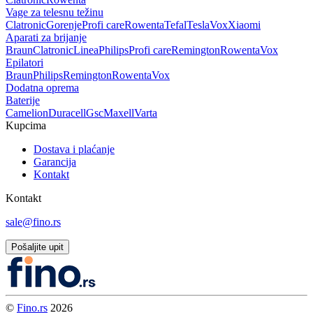
Vage za telesnu težinu
Clatronic
Gorenje
Profi care
Rowenta
Tefal
Tesla
Vox
Xiaomi
Aparati za brijanje
Braun
Clatronic
Linea
Philips
Profi care
Remington
Rowenta
Vox
Epilatori
Braun
Philips
Remington
Rowenta
Vox
Dodatna oprema
Baterije
Camelion
Duracell
Gsc
Maxell
Varta
Kupcima
Dostava i plaćanje
Garancija
Kontakt
Kontakt
sale@fino.rs
Pošaljite upit
©
Fino.rs
2026