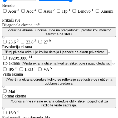
Brend
5
4
2
1
1
Acer
Aoc
Asus
Hp
Lenovo
Xiaomi
1
Prikaži sve
Dijagonala ekrana, inč
?
Veličina ekrana u inčima utiče na preglednost i prostor koji monitor
zauzima na stolu.
2
3
9
23.6
23.8
27
Rezolucija ekrana
?
Broj piksela određuje koliko detalja i jasnoće će ekran prikazivati.
14
1920x1080
Tip ekrana
?
Vrsta ekrana utiče na kvalitet slike, boje i ugao gledanja.
8
1
5
IPS
LED
VA
Vrsta ekrana
?
Površina ekrana određuje koliko se refleksije svetlosti vide i utiče na
udobnost gledanja.
1
Mat
Format ekrana
?
Odnos širine i visine ekrana određuje oblik slike i pogodnost za
različite vrste sadržaja.
4
16:9
Frekvencija osvežavanja, Hz