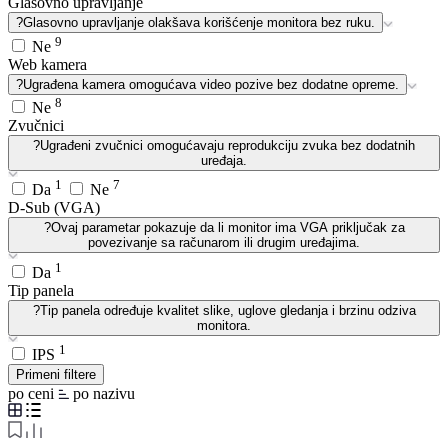
Glasovno upravljanje
?
Glasovno upravljanje olakšava korišćenje monitora bez ruku.
9
Ne
Web kamera
?
Ugrađena kamera omogućava video pozive bez dodatne opreme.
8
Ne
Zvučnici
?
Ugrađeni zvučnici omogućavaju reprodukciju zvuka bez dodatnih
uređaja.
1
7
Da
Ne
D-Sub (VGA)
?
Ovaj parametar pokazuje da li monitor ima VGA priključak za
povezivanje sa računarom ili drugim uređajima.
1
Da
Tip panela
?
Tip panela određuje kvalitet slike, uglove gledanja i brzinu odziva
monitora.
1
IPS
Primeni filtere
po ceni
po nazivu