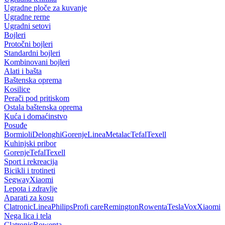
Ugradne ploče za kuvanje
Ugradne rerne
Ugradni setovi
Bojleri
Protočni bojleri
Standardni bojleri
Kombinovani bojleri
Alati i bašta
Baštenska oprema
Kosilice
Perači pod pritiskom
Ostala baštenska oprema
Kuća i domaćinstvo
Posuđe
Bormioli
Delonghi
Gorenje
Linea
Metalac
Tefal
Texell
Kuhinjski pribor
Gorenje
Tefal
Texell
Sport i rekreacija
Bicikli i trotineti
Segway
Xiaomi
Lepota i zdravlje
Aparati za kosu
Clatronic
Linea
Philips
Profi care
Remington
Rowenta
Tesla
Vox
Xiaomi
Nega lica i tela
Clatronic
Rowenta