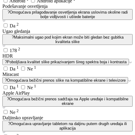
Android
Android aplikacije
Podešavanje osvetljenja
?
Omogućava prilagođavanje osvetljenja ekrana uslovima okoline radi
bolje vidljivosti i uštede baterije
2
Da
Ugao gledanja
?
Maksimalni ugao pod kojim ekran može biti gledan bez gubitka
kvaliteta slike
2
178
HDR
?
Poboljšava kvalitet slike prikazivanjem šireg spektra boja i kontrasta
1
1
Da
Ne
Miracast
?
Omogućava bežični prenos slike na kompatibilne ekrane i televizore
1
1
Da
Ne
Apple AirPlay
?
Omogućava bežični prenos sadržaja na Apple uređaje i kompatibilne
ekrane
2
Ne
Daljinsko upravljanje
?
Omogućava upravljanje tabletom na daljinu putem drugih uređaja ili
aplikacija