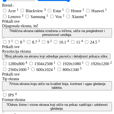
Brend
1
3
1
1
1
Acer
Blackview
Estar
Honor
Huawei
3
1
1
4
Lenovo
Samsung
Vox
Xiaomi
Prikaži sve
Dijagonala ekrana, inč
?
Veličina ekrana tableta izražena u inčima, utiče na preglednost i
prenosivost uređaja.
1
1
3
2
4
4
1
7
8
8.7
9
10.1
11
24.5
Prikaži sve
Rezolucija ekrana
?
Broj piksela na ekranu koji određuje jasnoću i detaljnost prikaza slike.
4
1
1
2
1280x800
1504x2508
1920x1080
1920x1200
2
1
5
2560x1600
600x1024
800x1340
Prikaži sve
Tip ekrana
?
Vrsta ekrana koja utiče na kvalitet boja, kontrast i ugao gledanja
tableta.
4
IPS
Format ekrana
?
Odnos širine i visine ekrana koji utiče na prikaz sadržaja i udobnost
gledanja.