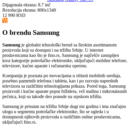
Dijagonala ekrana:
8.7 inč
Rezolucija ekrana:
800x1340
12 990
RSD
O brendu Samsung
Samsung
je globalni tehnološki brend sa širokim asortimanom
proizvoda koji su dostupni i na tržištu Srbije. U internet
prodavnicama kao što je fino.rs, Samsung je najčešće zastupljen
kroz kategorije potrošačke elektronike, uključujući mobilne telefone,
televizore, kućne aparate i računarsku opremu.
Kompanija je poznata po inovacijama u oblasti mobilnih uređaja,
posebno pametnih telefona i tableta, kao i po razvoju naprednih
televizora sa različitim tehnologijama prikaza. Pored toga, Samsung
proizvodi i kućne aparate poput frižidera, veš mašina i mikrotalasnih
pećnica, koji su takođe deo ponude na srpskom tržištu.
Samsung je prisutan na tržištu Srbije dugi niz godina i ima značajnu
ulogu u segmentu potrošačke elektronike, što se ogleda i u
dostupnosti njihovih proizvoda u različitim online prodavnicama,
uključujući fino.rs.