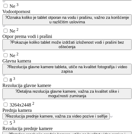
3
Ne
Vodootpornost
?
Oznaka koliko je tablet otporan na vodu i prašinu, važno za korišćenje
u različitim uslovima
2
Ne
Otpor prema vodi i prašini
?
Pokazuje koliko tablet može izdržati izloženost vodi i prašini bez
oštećenja
2
Ne
Glavna kamera
?
Rezolucija glavne kamere tableta, utiče na kvalitet fotografija i video
zapisa
3
8
Rezolucija glavne kamere
?
Detaljna rezolucija glavne kamere, važna za kvalitet slike i
mogućnosti zumiranja
2
3264x2448
Prednja kamera
?
Rezolucija prednje kamere, važna za video pozive i selfije
3
5
Rezolucija prednje kamere