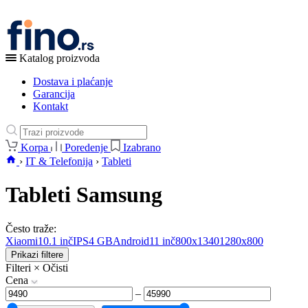
Katalog proizvoda
Dostava i plaćanje
Garancija
Kontakt
Korpa
Poredenje
Izabrano
›
IT & Telefonija
›
Tableti
Tableti Samsung
Često traže:
Xiaomi
10.1 inč
IPS
4 GB
Android
11 inč
800x1340
1280x800
Prikazi filtere
Filteri
×
Očisti
Cena
–