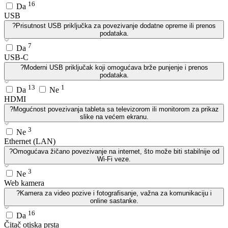
16
Da
USB
?
Prisutnost USB priključka za povezivanje dodatne opreme ili prenos
podataka.
7
Da
USB-C
?
Moderni USB priključak koji omogućava brže punjenje i prenos
podataka.
13
1
Da
Ne
HDMI
?
Mogućnost povezivanja tableta sa televizorom ili monitorom za prikaz
slike na većem ekranu.
3
Ne
Ethernet (LAN)
?
Omogućava žičano povezivanje na internet, što može biti stabilnije od
Wi-Fi veze.
3
Ne
Web kamera
?
Kamera za video pozive i fotografisanje, važna za komunikaciju i
online sastanke.
16
Da
Čitač otiska prsta