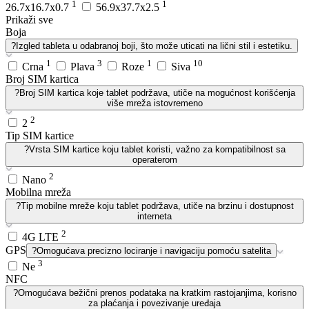
1
1
26.7x16.7x0.7
56.9x37.7x2.5
Prikaži sve
Boja
?
Izgled tableta u odabranoj boji, što može uticati na lični stil i estetiku.
1
3
1
10
Crna
Plava
Roze
Siva
Broj SIM kartica
?
Broj SIM kartica koje tablet podržava, utiče na mogućnost korišćenja
više mreža istovremeno
2
2
Tip SIM kartice
?
Vrsta SIM kartice koju tablet koristi, važno za kompatibilnost sa
operaterom
2
Nano
Mobilna mreža
?
Tip mobilne mreže koju tablet podržava, utiče na brzinu i dostupnost
interneta
2
4G LTE
GPS
?
Omogućava precizno lociranje i navigaciju pomoću satelita
3
Ne
NFC
?
Omogućava bežični prenos podataka na kratkim rastojanjima, korisno
za plaćanja i povezivanje uređaja