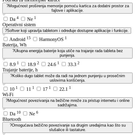
?
Mogućnost proširenja memorije pomoću kartica za dodatni prostor za
fajlove i aplikacije.
4
1
Da
Ne
Operativni sistem
?
Softver koji upravlja tabletom i određuje dostupne aplikacije i funkcije.
15
1
Android
HarmonyOS
Baterija, Wh
?
Ukupna energija baterije koja utiče na trajanje rada tableta bez
punjenja.
1
2
1
2
8.9
18.9
24.6
33.3
Trajanje baterije, h
?
Koliko dugo tablet može da radi na jednom punjenju u prosečnim
uslovima korišćenja.
1
1
1
1
10
11
17
22.1
Wi-Fi
?
Mogućnost povezivanja na bežične mreže za pristup internetu i online
sadržajima.
10
6
Da
Ne
Bluetooth
?
Omogućava bežično povezivanje sa drugim uređajima kao što su
slušalice ili tastature.