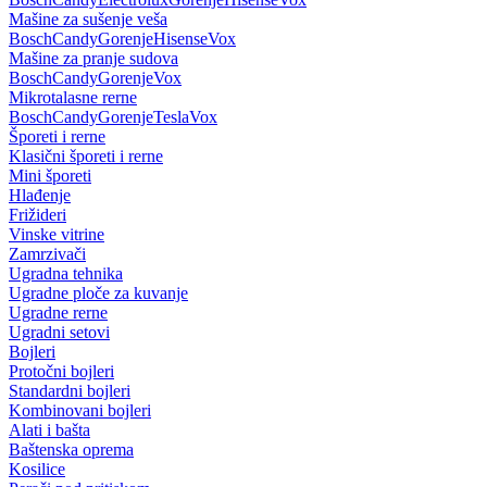
Mašine za sušenje veša
Bosch
Candy
Gorenje
Hisense
Vox
Mašine za pranje sudova
Bosch
Candy
Gorenje
Vox
Mikrotalasne rerne
Bosch
Candy
Gorenje
Tesla
Vox
Šporeti i rerne
Klasični šporeti i rerne
Mini šporeti
Hlađenje
Frižideri
Vinske vitrine
Zamrzivači
Ugradna tehnika
Ugradne ploče za kuvanje
Ugradne rerne
Ugradni setovi
Bojleri
Protočni bojleri
Standardni bojleri
Kombinovani bojleri
Alati i bašta
Baštenska oprema
Kosilice