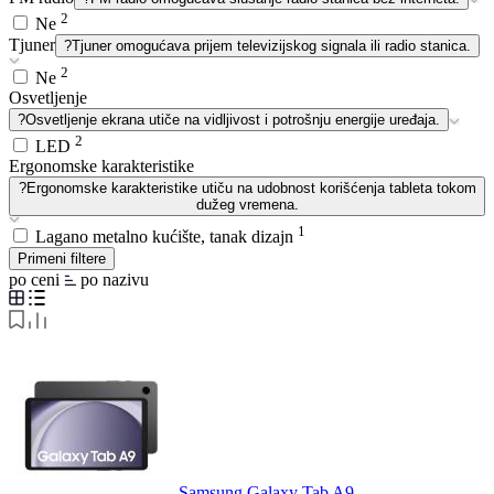
2
Ne
Tjuner
?
Tjuner omogućava prijem televizijskog signala ili radio stanica.
2
Ne
Osvetljenje
?
Osvetljenje ekrana utiče na vidljivost i potrošnju energije uređaja.
2
LED
Ergonomske karakteristike
?
Ergonomske karakteristike utiču na udobnost korišćenja tableta tokom
dužeg vremena.
1
Lagano metalno kućište, tanak dizajn
Primeni filtere
po ceni
po nazivu
Samsung Galaxy Tab A9