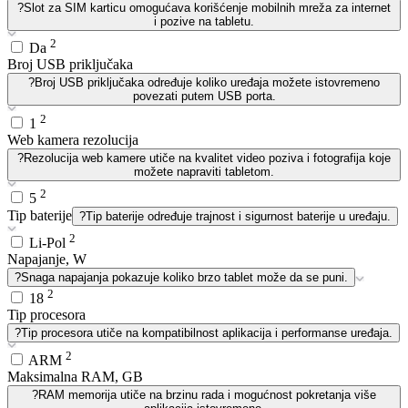
?
Slot za SIM karticu omogućava korišćenje mobilnih mreža za internet
i pozive na tabletu.
2
Da
Broj USB priključaka
?
Broj USB priključaka određuje koliko uređaja možete istovremeno
povezati putem USB porta.
2
1
Web kamera rezolucija
?
Rezolucija web kamere utiče na kvalitet video poziva i fotografija koje
možete napraviti tabletom.
2
5
Tip baterije
?
Tip baterije određuje trajnost i sigurnost baterije u uređaju.
2
Li-Pol
Napajanje, W
?
Snaga napajanja pokazuje koliko brzo tablet može da se puni.
2
18
Tip procesora
?
Tip procesora utiče na kompatibilnost aplikacija i performanse uređaja.
2
ARM
Maksimalna RAM, GB
?
RAM memorija utiče na brzinu rada i mogućnost pokretanja više