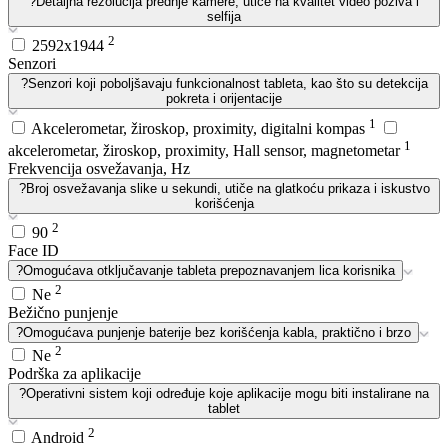
?
Detaljna rezolucija prednje kamere, utiče na kvalitet video poziva i
selfija
2
2592x1944
Senzori
?
Senzori koji poboljšavaju funkcionalnost tableta, kao što su detekcija
pokreta i orijentacije
1
Akcelerometar, žiroskop, proximity, digitalni kompas
1
akcelerometar, žiroskop, proximity, Hall sensor, magnetometar
Frekvencija osvežavanja, Hz
?
Broj osvežavanja slike u sekundi, utiče na glatkoću prikaza i iskustvo
korišćenja
2
90
Face ID
?
Omogućava otključavanje tableta prepoznavanjem lica korisnika
2
Ne
Bežično punjenje
?
Omogućava punjenje baterije bez korišćenja kabla, praktično i brzo
2
Ne
Podrška za aplikacije
?
Operativni sistem koji određuje koje aplikacije mogu biti instalirane na
tablet
2
Android