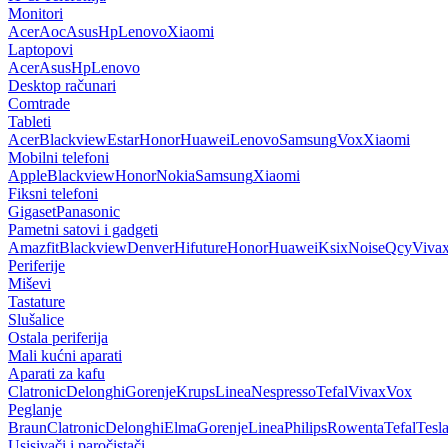
Monitori
Acer
Aoc
Asus
Hp
Lenovo
Xiaomi
Laptopovi
Acer
Asus
Hp
Lenovo
Desktop računari
Comtrade
Tableti
Acer
Blackview
Estar
Honor
Huawei
Lenovo
Samsung
Vox
Xiaomi
Mobilni telefoni
Apple
Blackview
Honor
Nokia
Samsung
Xiaomi
Fiksni telefoni
Gigaset
Panasonic
Pametni satovi i gadgeti
Amazfit
Blackview
Denver
Hifuture
Honor
Huawei
Ksix
Noise
Qcy
Viva
Periferije
Miševi
Tastature
Slušalice
Ostala periferija
Mali kućni aparati
Aparati za kafu
Clatronic
Delonghi
Gorenje
Krups
Linea
Nespresso
Tefal
Vivax
Vox
Peglanje
Braun
Clatronic
Delonghi
Elma
Gorenje
Linea
Philips
Rowenta
Tefal
Tesl
Usisivači i paročistači