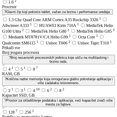
2
1.6
Procesor
?
Glavni čip koji pokreće tablet, važan za brzinu i performanse uređaja.
1
1.3 Ghz Quad Core ARM Cortex A35 Rockchip 3326
1
1
Allwinner A333
HUAWEI Kirin 710A
MediaTek Helio
2
2
3
G100 Ultra
MediaTek Helio G80
MediaTek Helio G85
1
1
Mediatek MT8781V/CA Helio G99
Octa Core
1
2
1
Qualcomm SM6115
Unisoc T606
Unisoc Tiger T310
Prikaži sve
Broj jezgara procesora
?
Broj nezavisnih procesorskih jedinica koje utiču na multitasking i
brzinu rada.
1
1
7
4
5
8
RAM, GB
?
Količina radne memorije koja omogućava glatko pokretanje aplikacija i
više zadataka istovremeno.
1
1
10
2
2
2
3
4
6
8
Kapacitet SSD, GB
?
Prostor za skladištenje podataka i aplikacija, veći kapacitet znači više
mesta za fajlove.
7
1
128
256
Podrška za memorijske kartice