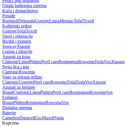
Perači pod pritiskom
Ostala baštenska oprema
Kuća i domaćinstvo
Posuđe
Bormioli
Delonghi
Gorenje
Linea
Metalac
Tefal
Texell
Kuhinjski pribor
Gorenje
Tefal
Texell
Sport i rekreacija
Bicikli i trotineti
Segway
Xiaomi
Lepota i zdravlje
Aparati za kosu
Clatronic
Linea
Philips
Profi care
Remington
Rowenta
Tesla
Vox
Xiaomi
Nega lica i tela
Clatronic
Rowenta
Vage za telesnu težinu
Clatronic
Gorenje
Profi care
Rowenta
Tefal
Tesla
Vox
Xiaomi
Aparati za brijanje
Braun
Clatronic
Linea
Philips
Profi care
Remington
Rowenta
Vox
Epilatori
Braun
Philips
Remington
Rowenta
Vox
Dodatna oprema
Baterije
Camelion
Duracell
Gsc
Maxell
Varta
Kupcima