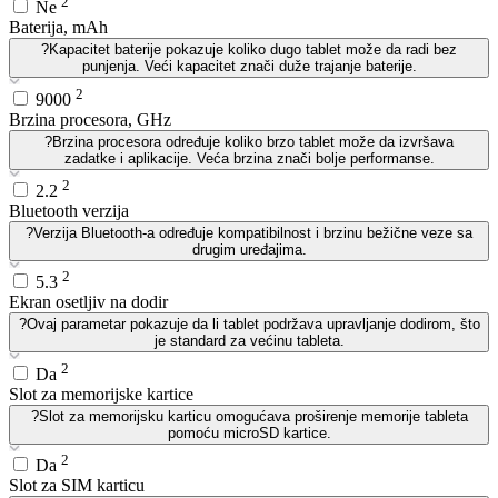
2
Ne
Baterija, mAh
?
Kapacitet baterije pokazuje koliko dugo tablet može da radi bez
punjenja. Veći kapacitet znači duže trajanje baterije.
2
9000
Brzina procesora, GHz
?
Brzina procesora određuje koliko brzo tablet može da izvršava
zadatke i aplikacije. Veća brzina znači bolje performanse.
2
2.2
Bluetooth verzija
?
Verzija Bluetooth-a određuje kompatibilnost i brzinu bežične veze sa
drugim uređajima.
2
5.3
Ekran osetljiv na dodir
?
Ovaj parametar pokazuje da li tablet podržava upravljanje dodirom, što
je standard za većinu tableta.
2
Da
Slot za memorijske kartice
?
Slot za memorijsku karticu omogućava proširenje memorije tableta
pomoću microSD kartice.
2
Da
Slot za SIM karticu