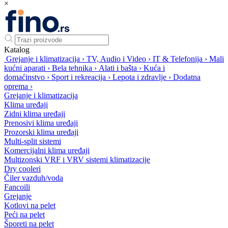
×
Katalog
Grejanje i klimatizacija
›
TV, Audio i Video
›
IT & Telefonija
›
Mali
kućni aparati
›
Bela tehnika
›
Alati i bašta
›
Kuća i
domaćinstvo
›
Sport i rekreacija
›
Lepota i zdravlje
›
Dodatna
oprema
›
Grejanje i klimatizacija
Klima uređaji
Zidni klima uređaji
Prenosivi klima uređaji
Prozorski klima uređaji
Multi-split sistemi
Komercijalni klima uređaji
Multizonski VRF i VRV sistemi klimatizacije
Dry cooleri
Čiler vazduh/voda
Fancoili
Grejanje
Kotlovi na pelet
Peći na pelet
Šporeti na pelet