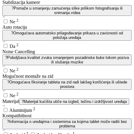
Stabilizacija kamere
?
Pomaže u smanjenju zamućenja slike prilikom fotografisanja ili
snimanja videa
2
Ne
Auto rotacija
?
Omogućava automatsko prilagođavanje prikaza u zavisnosti od
položaja uređaja
2
Da
Noise Cancelling
?
Poboljšava kvalitet zvuka smanjenjem pozadinske buke tokom poziva
ili slušanja muzike
2
Ne
Mogućnost montaže na zid
?
Omogućava fiksiranje tableta na zid radi lakšeg korišćenja ili uštede
prostora
2
Ne
Materijal
?
Materijal kućišta utiče na izgled, težinu i izdržljivost uređaja
2
Aluminijum
Kompatibilnost
?
Informacija o uređajima i sistemima sa kojima tablet može raditi bez
problema
1
1