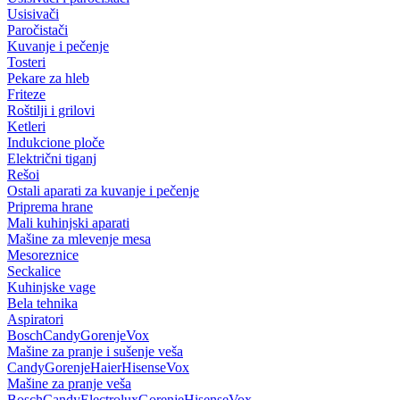
Usisivači
Paročistači
Kuvanje i pečenje
Tosteri
Pekare za hleb
Friteze
Roštilji i grilovi
Ketleri
Indukcione ploče
Električni tiganj
Rešoi
Ostali aparati za kuvanje i pečenje
Priprema hrane
Mali kuhinjski aparati
Mašine za mlevenje mesa
Mesoreznice
Seckalice
Kuhinjske vage
Bela tehnika
Aspiratori
Bosch
Candy
Gorenje
Vox
Mašine za pranje i sušenje veša
Candy
Gorenje
Haier
Hisense
Vox
Mašine za pranje veša
Bosch
Candy
Electrolux
Gorenje
Hisense
Vox