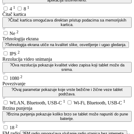
aplikacija istovremeno.
1
1
4
8
Čitač kartica
?
Čitač kartica omogućava direktan pristup podacima sa memorijskih
kartica.
2
Ne
Tehnologija ekrana
?
Tehnologija ekrana utiče na kvalitet slike, osvetljenje i ugao gledanja.
2
IPS
Rezolucija video snimanja
?
Ova rezolucija pokazuje kvalitet video zapisa koji tablet može da
snima.
2
1080
Povezivanje
?
Ovaj parametar pokazuje koje vrste bežične i žične veze tablet
podržava.
1
1
WLAN, Bluetooth, USB-C
Wi-Fi, Bluetooth, USB-C
Brzina punjenja
?
Brzina punjenja pokazuje koliko brzo se tablet može napuniti do pune
baterije.
2
18
FM radio
?
FM radio omogućava slušanje radio stanica bez interneta.