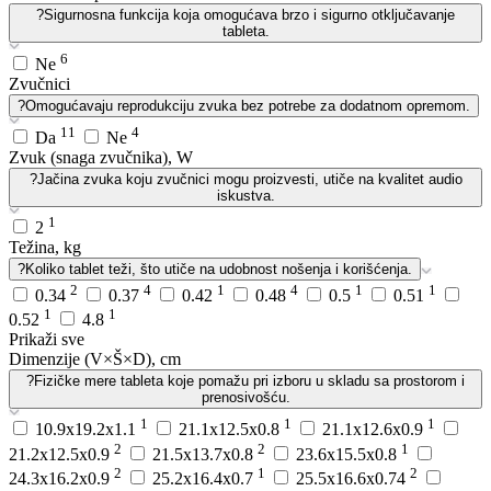
?
Sigurnosna funkcija koja omogućava brzo i sigurno otključavanje
tableta.
6
Ne
Zvučnici
?
Omogućavaju reprodukciju zvuka bez potrebe za dodatnom opremom.
11
4
Da
Ne
Zvuk (snaga zvučnika), W
?
Jačina zvuka koju zvučnici mogu proizvesti, utiče na kvalitet audio
iskustva.
1
2
Težina, kg
?
Koliko tablet teži, što utiče na udobnost nošenja i korišćenja.
2
4
1
4
1
1
0.34
0.37
0.42
0.48
0.5
0.51
1
1
0.52
4.8
Prikaži sve
Dimenzije (V×Š×D), cm
?
Fizičke mere tableta koje pomažu pri izboru u skladu sa prostorom i
prenosivošću.
1
1
1
10.9x19.2x1.1
21.1x12.5x0.8
21.1x12.6x0.9
2
2
1
21.2x12.5x0.9
21.5x13.7x0.8
23.6x15.5x0.8
2
1
2
24.3x16.2x0.9
25.2x16.4x0.7
25.5x16.6x0.74