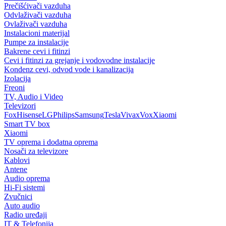
Prečišćivači vazduha
Odvlaživači vazduha
Ovlaživači vazduha
Instalacioni materijal
Pumpe za instalacije
Bakrene cevi i fitinzi
Cevi i fitinzi za grejanje i vodovodne instalacije
Kondenz cevi, odvod vode i kanalizacija
Izolacija
Freoni
TV, Audio i Video
Televizori
Fox
Hisense
LG
Philips
Samsung
Tesla
Vivax
Vox
Xiaomi
Smart TV box
Xiaomi
TV oprema i dodatna oprema
Nosači za televizore
Kablovi
Antene
Audio oprema
Hi-Fi sistemi
Zvučnici
Auto audio
Radio uređaji
IT & Telefonija