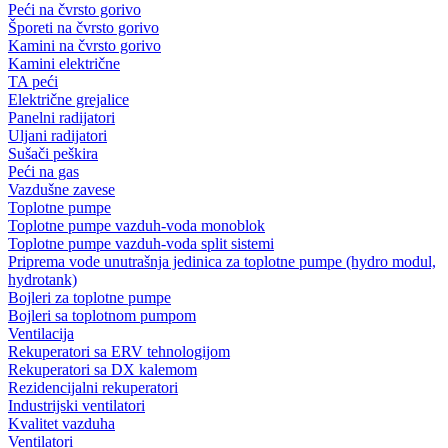
Peći na čvrsto gorivo
Šporeti na čvrsto gorivo
Kamini na čvrsto gorivo
Kamini električne
TA peći
Električne grejalice
Panelni radijatori
Uljani radijatori
Sušači peškira
Peći na gas
Vazdušne zavese
Toplotne pumpe
Toplotne pumpe vazduh-voda monoblok
Toplotne pumpe vazduh-voda split sistemi
Priprema vode unutrašnja jedinica za toplotne pumpe (hydro modul,
hydrotank)
Bojleri za toplotne pumpe
Bojleri sa toplotnom pumpom
Ventilacija
Rekuperatori sa ERV tehnologijom
Rekuperatori sa DX kalemom
Rezidencijalni rekuperatori
Industrijski ventilatori
Kvalitet vazduha
Ventilatori