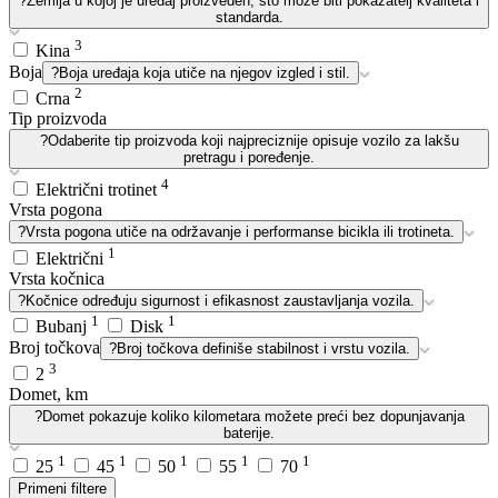
?
Zemlja u kojoj je uređaj proizveden, što može biti pokazatelj kvaliteta i
standarda.
3
Kina
Boja
?
Boja uređaja koja utiče na njegov izgled i stil.
2
Crna
Tip proizvoda
?
Odaberite tip proizvoda koji najpreciznije opisuje vozilo za lakšu
pretragu i poređenje.
4
Električni trotinet
Vrsta pogona
?
Vrsta pogona utiče na održavanje i performanse bicikla ili trotineta.
1
Električni
Vrsta kočnica
?
Kočnice određuju sigurnost i efikasnost zaustavljanja vozila.
1
1
Bubanj
Disk
Broj točkova
?
Broj točkova definiše stabilnost i vrstu vozila.
3
2
Domet, km
?
Domet pokazuje koliko kilometara možete preći bez dopunjavanja
baterije.
1
1
1
1
1
25
45
50
55
70
Primeni filtere