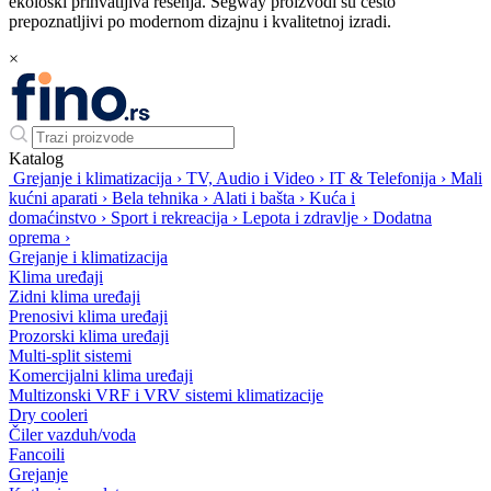
ekološki prihvatljiva rešenja. Segway proizvodi su često
prepoznatljivi po modernom dizajnu i kvalitetnoj izradi.
×
Katalog
Grejanje i klimatizacija
›
TV, Audio i Video
›
IT & Telefonija
›
Mali
kućni aparati
›
Bela tehnika
›
Alati i bašta
›
Kuća i
domaćinstvo
›
Sport i rekreacija
›
Lepota i zdravlje
›
Dodatna
oprema
›
Grejanje i klimatizacija
Klima uređaji
Zidni klima uređaji
Prenosivi klima uređaji
Prozorski klima uređaji
Multi-split sistemi
Komercijalni klima uređaji
Multizonski VRF i VRV sistemi klimatizacije
Dry cooleri
Čiler vazduh/voda
Fancoili
Grejanje