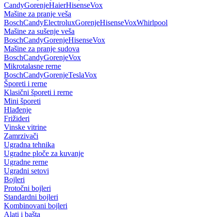
Candy
Gorenje
Haier
Hisense
Vox
Mašine za pranje veša
Bosch
Candy
Electrolux
Gorenje
Hisense
Vox
Whirlpool
Mašine za sušenje veša
Bosch
Candy
Gorenje
Hisense
Vox
Mašine za pranje sudova
Bosch
Candy
Gorenje
Vox
Mikrotalasne rerne
Bosch
Candy
Gorenje
Tesla
Vox
Šporeti i rerne
Klasični šporeti i rerne
Mini šporeti
Hlađenje
Frižideri
Vinske vitrine
Zamrzivači
Ugradna tehnika
Ugradne ploče za kuvanje
Ugradne rerne
Ugradni setovi
Bojleri
Protočni bojleri
Standardni bojleri
Kombinovani bojleri
Alati i bašta