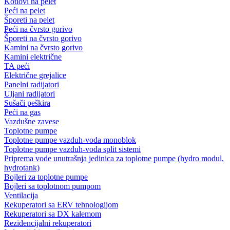
Kotlovi na pelet
Peći na pelet
Šporeti na pelet
Peći na čvrsto gorivo
Šporeti na čvrsto gorivo
Kamini na čvrsto gorivo
Kamini električne
TA peći
Električne grejalice
Panelni radijatori
Uljani radijatori
Sušači peškira
Peći na gas
Vazdušne zavese
Toplotne pumpe
Toplotne pumpe vazduh-voda monoblok
Toplotne pumpe vazduh-voda split sistemi
Priprema vode unutrašnja jedinica za toplotne pumpe (hydro modul,
hydrotank)
Bojleri za toplotne pumpe
Bojleri sa toplotnom pumpom
Ventilacija
Rekuperatori sa ERV tehnologijom
Rekuperatori sa DX kalemom
Rezidencijalni rekuperatori