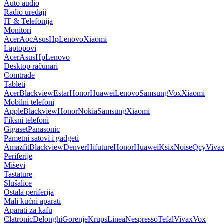
Auto audio
Radio uređaji
IT & Telefonija
Monitori
Acer
Aoc
Asus
Hp
Lenovo
Xiaomi
Laptopovi
Acer
Asus
Hp
Lenovo
Desktop računari
Comtrade
Tableti
Acer
Blackview
Estar
Honor
Huawei
Lenovo
Samsung
Vox
Xiaomi
Mobilni telefoni
Apple
Blackview
Honor
Nokia
Samsung
Xiaomi
Fiksni telefoni
Gigaset
Panasonic
Pametni satovi i gadgeti
Amazfit
Blackview
Denver
Hifuture
Honor
Huawei
Ksix
Noise
Qcy
Viva
Periferije
Miševi
Tastature
Slušalice
Ostala periferija
Mali kućni aparati
Aparati za kafu
Clatronic
Delonghi
Gorenje
Krups
Linea
Nespresso
Tefal
Vivax
Vox