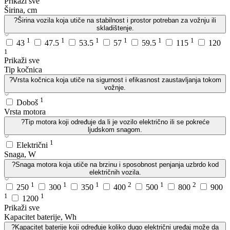
Prikaži sve
Širina, cm
?
Širina vozila koja utiče na stabilnost i prostor potreban za vožnju ili
skladištenje.
1
1
1
1
1
1
43
47.5
53.5
57
59.5
115
120
1
Prikaži sve
Tip kočnica
?
Vrsta kočnica koja utiče na sigurnost i efikasnost zaustavljanja tokom
vožnje.
1
Doboš
Vrsta motora
?
Tip motora koji određuje da li je vozilo električno ili se pokreće
ljudskom snagom.
1
Električni
Snaga, W
?
Snaga motora koja utiče na brzinu i sposobnost penjanja uzbrdo kod
električnih vozila.
1
1
1
2
1
2
250
300
350
400
500
800
900
1
1
1200
Prikaži sve
Kapacitet baterije, Wh
?
Kapacitet baterije koji određuje koliko dugo električni uređaj može da