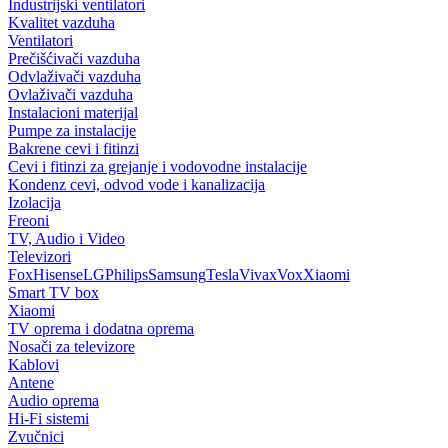
Industrijski ventilatori
Kvalitet vazduha
Ventilatori
Prečišćivači vazduha
Odvlaživači vazduha
Ovlaživači vazduha
Instalacioni materijal
Pumpe za instalacije
Bakrene cevi i fitinzi
Cevi i fitinzi za grejanje i vodovodne instalacije
Kondenz cevi, odvod vode i kanalizacija
Izolacija
Freoni
TV, Audio i Video
Televizori
Fox
Hisense
LG
Philips
Samsung
Tesla
Vivax
Vox
Xiaomi
Smart TV box
Xiaomi
TV oprema i dodatna oprema
Nosači za televizore
Kablovi
Antene
Audio oprema
Hi-Fi sistemi
Zvučnici