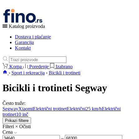
Katalog proizvoda
Dostava i plaćanje
Garancija
Kontakt
Korpa
Poredenje
Izabrano
›
Sport i rekreacija
›
Bicikli i trotineti
Bicikli i trotineti Segway
Često traže:
Segway
Xiaomi
Električni trotinet
Električni
25 km/h
Električni
trotinet
10 inč
Prikazi filtere
Filteri
×
Očisti
Cena
–