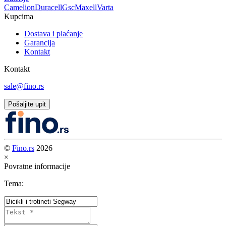
Camelion
Duracell
Gsc
Maxell
Varta
Kupcima
Dostava i plaćanje
Garancija
Kontakt
Kontakt
sale@fino.rs
Pošaljite upit
©
Fino.rs
2026
×
Povratne informacije
Tema: