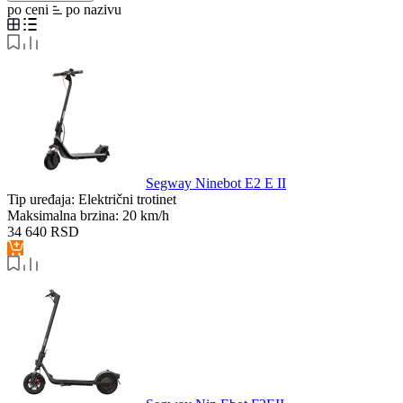
po ceni
po nazivu
Segway Ninebot E2 E II
Tip uređaja:
Električni trotinet
Maksimalna brzina:
20 km/h
34 640
RSD