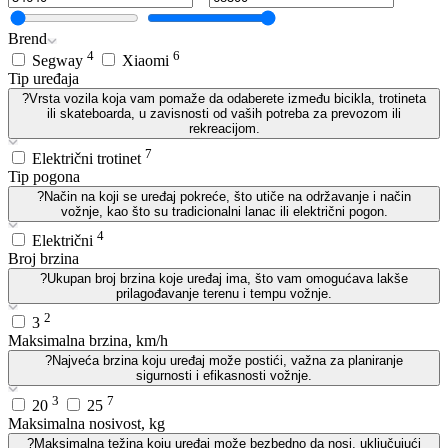
Brend
4
6
Segway
Xiaomi
Tip uređaja
?
Vrsta vozila koja vam pomaže da odaberete između bicikla, trotinetа
ili skateboarda, u zavisnosti od vaših potreba za prevozom ili
rekreacijom.
7
Električni trotinet
Tip pogona
?
Način na koji se uređaj pokreće, što utiče na održavanje i način
vožnje, kao što su tradicionalni lanac ili električni pogon.
4
Električni
Broj brzina
?
Ukupan broj brzina koje uređaj ima, što vam omogućava lakše
prilagođavanje terenu i tempu vožnje.
2
3
Maksimalna brzina, km/h
?
Najveća brzina koju uređaj može postići, važna za planiranje
sigurnosti i efikasnosti vožnje.
3
7
20
25
Maksimalna nosivost, kg
?
Maksimalna težina koju uređaj može bezbedno da nosi, uključujući