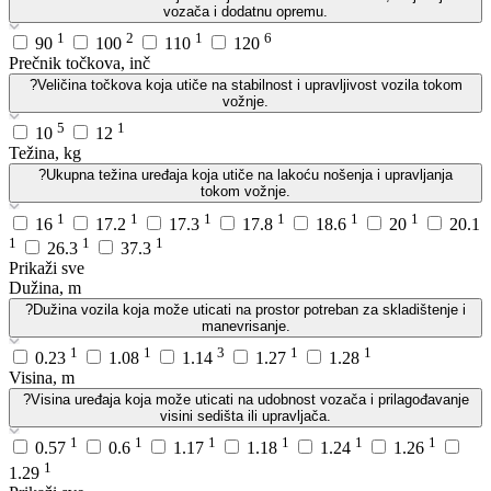
vozača i dodatnu opremu.
1
2
1
6
90
100
110
120
Prečnik točkova, inč
?
Veličina točkova koja utiče na stabilnost i upravljivost vozila tokom
vožnje.
5
1
10
12
Težina, kg
?
Ukupna težina uređaja koja utiče na lakoću nošenja i upravljanja
tokom vožnje.
1
1
1
1
1
1
16
17.2
17.3
17.8
18.6
20
20.1
1
1
1
26.3
37.3
Prikaži sve
Dužina, m
?
Dužina vozila koja može uticati na prostor potreban za skladištenje i
manevrisanje.
1
1
3
1
1
0.23
1.08
1.14
1.27
1.28
Visina, m
?
Visina uređaja koja može uticati na udobnost vozača i prilagođavanje
visini sedišta ili upravljača.
1
1
1
1
1
1
0.57
0.6
1.17
1.18
1.24
1.26
1
1.29