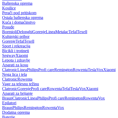
Baštenska oprema
Kosilice
Perači pod pritiskom
Ostala baštenska oprema
Kuća i domaćinstvo
Posuđe
Bormioli
Delonghi
Gorenje
Linea
Metalac
Tefal
Texell
Kuhinjski pribor
Gorenje
Tefal
Texell
Sport i rekreacija
Bicikli i trotineti
Segway
Xiaomi
Lepota i zdravlje
Aparati za kosu
Clatronic
Linea
Philips
Profi care
Remington
Rowenta
Tesla
Vox
Xiaomi
Nega lica i tela
Clatronic
Rowenta
Vage za telesnu težinu
Clatronic
Gorenje
Profi care
Rowenta
Tefal
Tesla
Vox
Xiaomi
Aparati za brijanje
Braun
Clatronic
Linea
Philips
Profi care
Remington
Rowenta
Vox
Epilatori
Braun
Philips
Remington
Rowenta
Vox
Dodatna oprema
Baterije