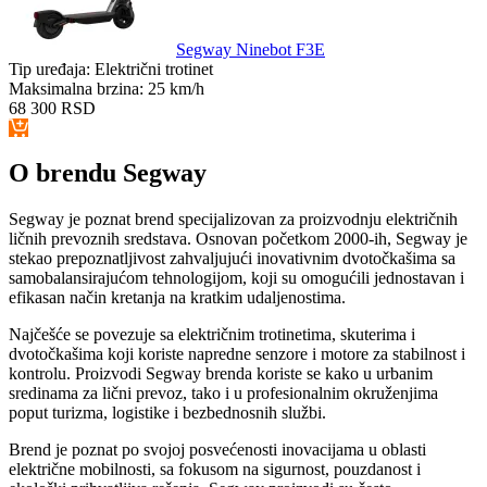
Segway Ninebot F3E
Tip uređaja:
Električni trotinet
Maksimalna brzina:
25 km/h
68 300
RSD
O brendu Segway
Segway je poznat brend specijalizovan za proizvodnju električnih
ličnih prevoznih sredstava. Osnovan početkom 2000-ih, Segway je
stekao prepoznatljivost zahvaljujući inovativnim dvotočkašima sa
samobalansirajućom tehnologijom, koji su omogućili jednostavan i
efikasan način kretanja na kratkim udaljenostima.
Najčešće se povezuje sa električnim trotinetima, skuterima i
dvotočkašima koji koriste napredne senzore i motore za stabilnost i
kontrolu. Proizvodi Segway brenda koriste se kako u urbanim
sredinama za lični prevoz, tako i u profesionalnim okruženjima
poput turizma, logistike i bezbednosnih službi.
Brend je poznat po svojoj posvećenosti inovacijama u oblasti
električne mobilnosti, sa fokusom na sigurnost, pouzdanost i