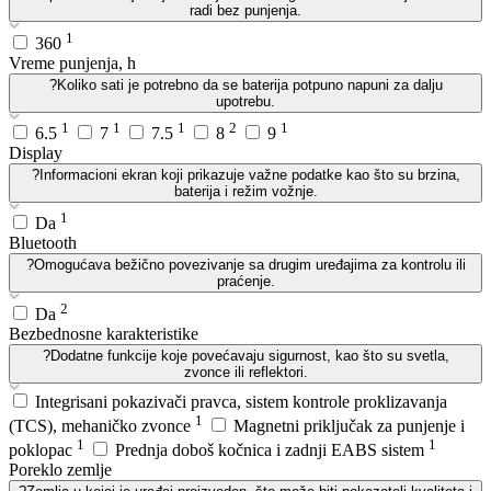
radi bez punjenja.
1
360
Vreme punjenja, h
?
Koliko sati je potrebno da se baterija potpuno napuni za dalju
upotrebu.
1
1
1
2
1
6.5
7
7.5
8
9
Display
?
Informacioni ekran koji prikazuje važne podatke kao što su brzina,
baterija i režim vožnje.
1
Da
Bluetooth
?
Omogućava bežično povezivanje sa drugim uređajima za kontrolu ili
praćenje.
2
Da
Bezbednosne karakteristike
?
Dodatne funkcije koje povećavaju sigurnost, kao što su svetla,
zvonce ili reflektori.
Integrisani pokazivači pravca, sistem kontrole proklizavanja
1
(TCS), mehaničko zvonce
Magnetni priključak za punjenje i
1
1
poklopac
Prednja doboš kočnica i zadnji EABS sistem
Poreklo zemlje