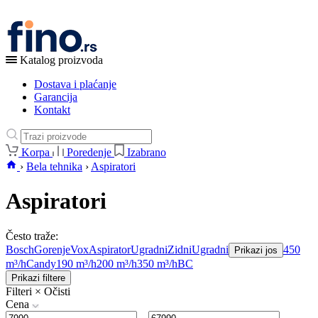
Katalog proizvoda
Dostava i plaćanje
Garancija
Kontakt
Korpa
Poredenje
Izabrano
›
Bela tehnika
›
Aspiratori
Aspiratori
Često traže:
Bosch
Gorenje
Vox
Aspirator
Ugradni
Zidni
Ugradni
450
Prikazi jos
m³/h
Candy
190 m³/h
200 m³/h
350 m³/h
B
C
Prikazi filtere
Filteri
×
Očisti
Cena
–