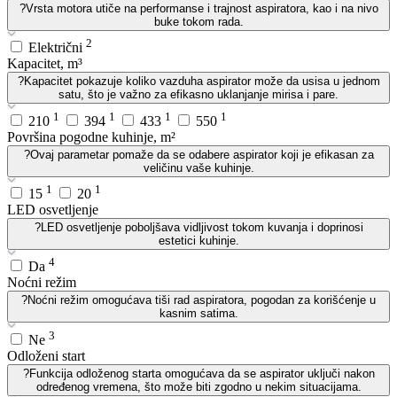
?
Vrsta motora utiče na performanse i trajnost aspiratora, kao i na nivo
buke tokom rada.
2
Električni
Kapacitet, m³
?
Kapacitet pokazuje koliko vazduha aspirator može da usisa u jednom
satu, što je važno za efikasno uklanjanje mirisa i pare.
1
1
1
1
210
394
433
550
Površina pogodne kuhinje, m²
?
Ovaj parametar pomaže da se odabere aspirator koji je efikasan za
veličinu vaše kuhinje.
1
1
15
20
LED osvetljenje
?
LED osvetljenje poboljšava vidljivost tokom kuvanja i doprinosi
estetici kuhinje.
4
Da
Noćni režim
?
Noćni režim omogućava tiši rad aspiratora, pogodan za korišćenje u
kasnim satima.
3
Ne
Odloženi start
?
Funkcija odloženog starta omogućava da se aspirator uključi nakon
određenog vremena, što može biti zgodno u nekim situacijama.