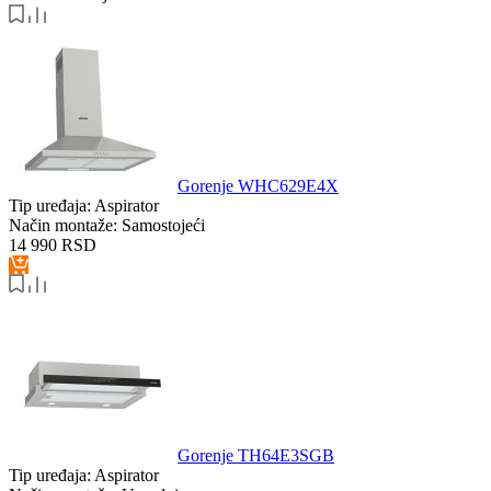
Gorenje WHC629E4X
Tip uređaja:
Aspirator
Način montaže:
Samostojeći
14 990
RSD
Gorenje TH64E3SGB
Tip uređaja:
Aspirator