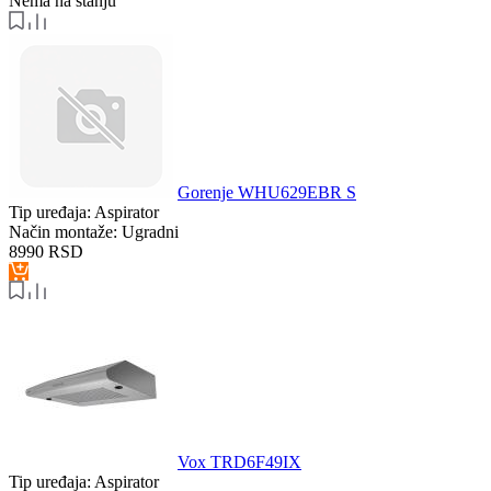
Nema na stanju
Gorenje WHU629EBR S
Tip uređaja:
Aspirator
Način montaže:
Ugradni
8990
RSD
Vox TRD6F49IX
Tip uređaja:
Aspirator