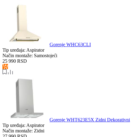
Gorenje WHC63CLI
Tip uređaja:
Aspirator
Način montaže:
Samostojeći
25 990
RSD
Gorenje WHT623E5X Zidni Dekorativni
Tip uređaja:
Aspirator
Način montaže:
Zidni
27 990
RSD