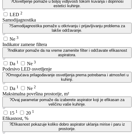
?
Osvetljenje pomaže u boljoj vidljivosti tokom kuvanja i doprinosi
estetici kuhinje.
2
LED
Samodijagnostika
?
Samodijagnostika pomaže u otkrivanju i prijavljivanju problema za
lakše održavanje.
3
Ne
Indikator zamene filtera
?
Indikator pomaže da na vreme zamenite filter i održavate efikasnost
aspiratora.
1
3
Da
Ne
Podesivo LED osvetljenje
?
Omogućava prilagođavanje osvetljenja prema potrebama i atmosferi u
kuhinji.
1
2
Da
Ne
Maksimalna površina prostorije, m²
?
Ovaj parametar pomaže da izaberete aspirator koji je efikasan za
veličinu vaše kuhinje.
1
1
15
20
Efikasnost, %
?
Efikasnost pokazuje koliko dobro aspirator uklanja mirise i paru iz
prostorije.