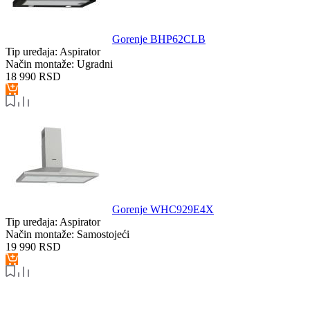
Gorenje BHP62CLB
Tip uređaja:
Aspirator
Način montaže:
Ugradni
18 990
RSD
Gorenje WHC929E4X
Tip uređaja:
Aspirator
Način montaže:
Samostojeći
19 990
RSD