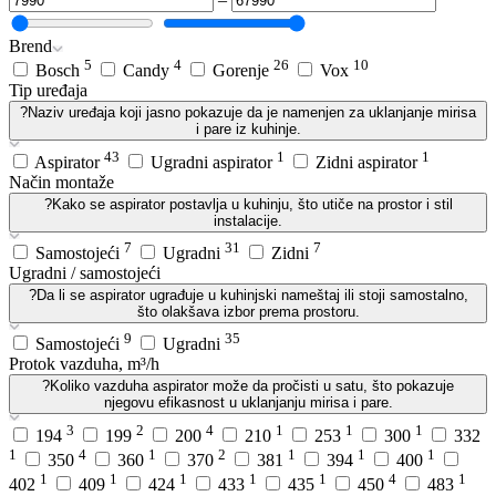
Brend
5
4
26
10
Bosch
Candy
Gorenje
Vox
Tip uređaja
?
Naziv uređaja koji jasno pokazuje da je namenjen za uklanjanje mirisa
i pare iz kuhinje.
43
1
1
Aspirator
Ugradni aspirator
Zidni aspirator
Način montaže
?
Kako se aspirator postavlja u kuhinju, što utiče na prostor i stil
instalacije.
7
31
7
Samostojeći
Ugradni
Zidni
Ugradni / samostojeći
?
Da li se aspirator ugrađuje u kuhinjski nameštaj ili stoji samostalno,
što olakšava izbor prema prostoru.
9
35
Samostojeći
Ugradni
Protok vazduha, m³/h
?
Koliko vazduha aspirator može da pročisti u satu, što pokazuje
njegovu efikasnost u uklanjanju mirisa i pare.
3
2
4
1
1
1
194
199
200
210
253
300
332
1
4
1
2
1
1
1
350
360
370
381
394
400
1
1
1
1
1
4
1
402
409
424
433
435
450
483