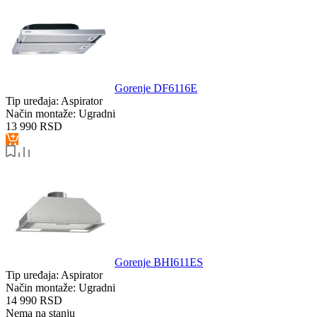
Gorenje DF6116E
Tip uređaja:
Aspirator
Način montaže:
Ugradni
13 990
RSD
Gorenje BHI611ES
Tip uređaja:
Aspirator
Način montaže:
Ugradni
14 990
RSD
Nema na stanju