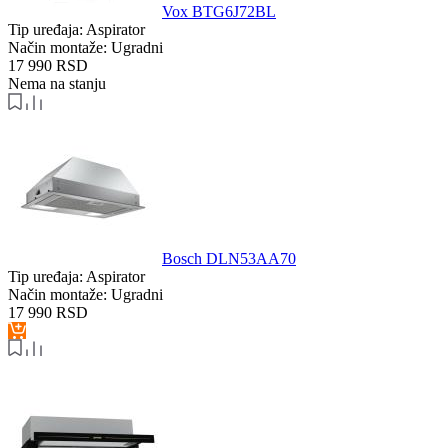
Vox BTG6J72BL
Tip uređaja:
Aspirator
Način montaže:
Ugradni
17 990
RSD
Nema na stanju
Bosch DLN53AA70
Tip uređaja:
Aspirator
Način montaže:
Ugradni
17 990
RSD