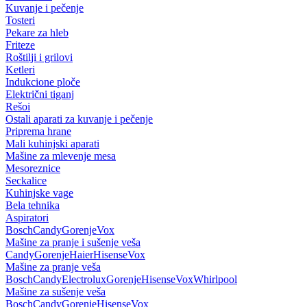
Kuvanje i pečenje
Tosteri
Pekare za hleb
Friteze
Roštilji i grilovi
Ketleri
Indukcione ploče
Električni tiganj
Rešoi
Ostali aparati za kuvanje i pečenje
Priprema hrane
Mali kuhinjski aparati
Mašine za mlevenje mesa
Mesoreznice
Seckalice
Kuhinjske vage
Bela tehnika
Aspiratori
Bosch
Candy
Gorenje
Vox
Mašine za pranje i sušenje veša
Candy
Gorenje
Haier
Hisense
Vox
Mašine za pranje veša
Bosch
Candy
Electrolux
Gorenje
Hisense
Vox
Whirlpool
Mašine za sušenje veša
Bosch
Candy
Gorenje
Hisense
Vox