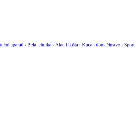
ućni aparati
›
Bela tehnika
›
Alati i bašta
›
Kuća i domaćinstvo
›
Sport 