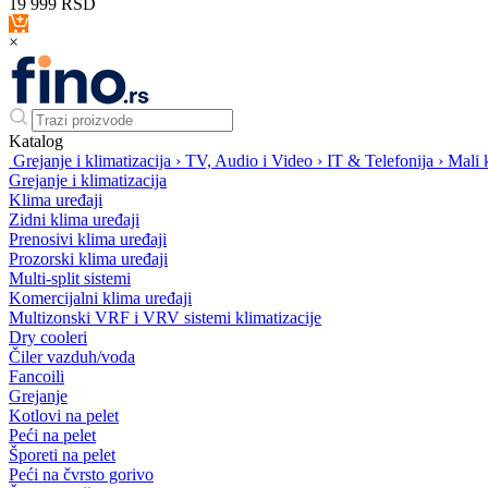
19 999
RSD
×
Katalog
Grejanje i klimatizacija
›
TV, Audio i Video
›
IT & Telefonija
›
Mali k
Grejanje i klimatizacija
Klima uređaji
Zidni klima uređaji
Prenosivi klima uređaji
Prozorski klima uređaji
Multi-split sistemi
Komercijalni klima uređaji
Multizonski VRF i VRV sistemi klimatizacije
Dry cooleri
Čiler vazduh/voda
Fancoili
Grejanje
Kotlovi na pelet
Peći na pelet
Šporeti na pelet
Peći na čvrsto gorivo