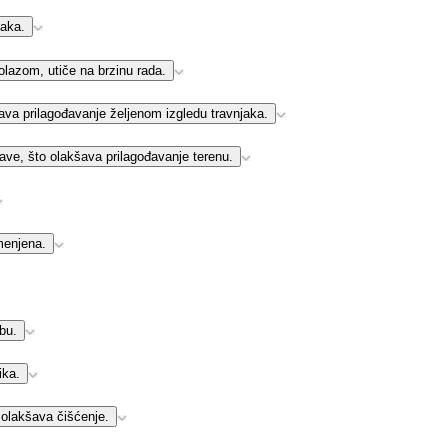
jaka.
rolazom, utiče na brzinu rada.
va prilagođavanje željenom izgledu travnjaka.
ave, što olakšava prilagođavanje terenu.
menjena.
ebu.
ika.
 olakšava čišćenje.