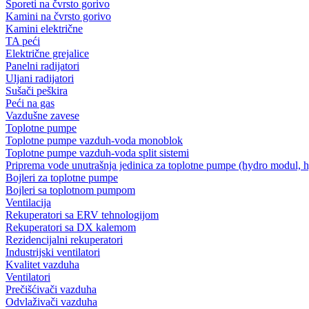
Šporeti na čvrsto gorivo
Kamini na čvrsto gorivo
Kamini električne
TA peći
Električne grejalice
Panelni radijatori
Uljani radijatori
Sušači peškira
Peći na gas
Vazdušne zavese
Toplotne pumpe
Toplotne pumpe vazduh-voda monoblok
Toplotne pumpe vazduh-voda split sistemi
Priprema vode unutrašnja jedinica za toplotne pumpe (hydro modul, 
Bojleri za toplotne pumpe
Bojleri sa toplotnom pumpom
Ventilacija
Rekuperatori sa ERV tehnologijom
Rekuperatori sa DX kalemom
Rezidencijalni rekuperatori
Industrijski ventilatori
Kvalitet vazduha
Ventilatori
Prečišćivači vazduha
Odvlaživači vazduha