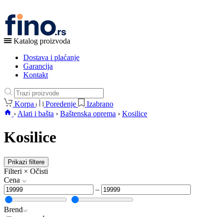
Katalog proizvoda
Dostava i plaćanje
Garancija
Kontakt
Korpa
Poredenje
Izabrano
›
Alati i bašta
›
Baštenska oprema
›
Kosilice
Kosilice
Prikazi filtere
Filteri
×
Očisti
Cena
–
Brend