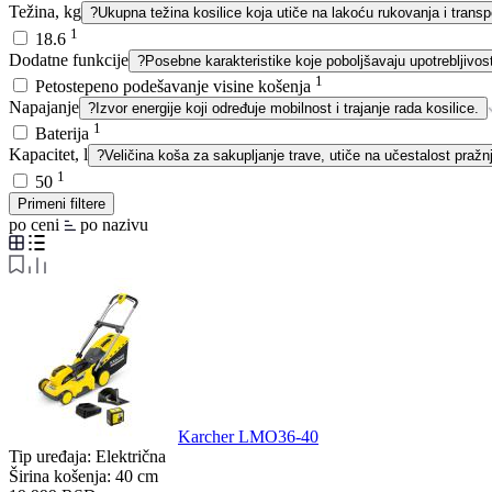
Težina, kg
?
Ukupna težina kosilice koja utiče na lakoću rukovanja i transp
1
18.6
Dodatne funkcije
?
Posebne karakteristike koje poboljšavaju upotrebljivost
1
Petostepeno podešavanje visine košenja
Napajanje
?
Izvor energije koji određuje mobilnost i trajanje rada kosilice.
1
Baterija
Kapacitet, l
?
Veličina koša za sakupljanje trave, utiče na učestalost praž
1
50
Primeni filtere
po ceni
po nazivu
Karcher LMO36-40
Tip uređaja:
Električna
Širina košenja:
40 cm