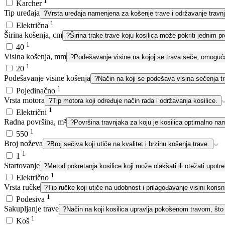
1
Karcher
Tip uređaja
?
Vrsta uređaja namenjena za košenje trave i održavanje travn
1
Električna
Širina košenja, cm
?
Širina trake trave koju kosilica može pokriti jednim p
1
40
Visina košenja, mm
?
Podešavanje visine na kojoj se trava seče, omoguća
1
20
Podešavanje visine košenja
?
Način na koji se podešava visina sečenja tr
1
Pojedinačno
Vrsta motora
?
Tip motora koji određuje način rada i održavanja kosilice.
1
Električni
Radna površina, m²
?
Površina travnjaka za koju je kosilica optimalno na
1
550
Broj noževa
?
Broj sečiva koji utiče na kvalitet i brzinu košenja trave.
1
1
Startovanje
?
Metod pokretanja kosilice koji može olakšati ili otežati upotr
1
Električno
Vrsta ručke
?
Tip ručke koji utiče na udobnost i prilagođavanje visini korisn
1
Podesiva
Sakupljanje trave
?
Način na koji kosilica upravlja pokošenom travom, što
1
Koš