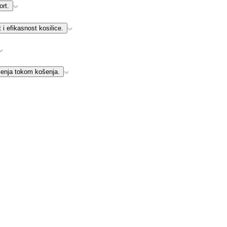
ort.
 i efikasnost kosilice.
njenja tokom košenja.