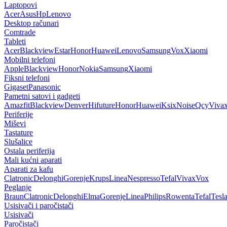
Laptopovi
Acer
Asus
Hp
Lenovo
Desktop računari
Comtrade
Tableti
Acer
Blackview
Estar
Honor
Huawei
Lenovo
Samsung
Vox
Xiaomi
Mobilni telefoni
Apple
Blackview
Honor
Nokia
Samsung
Xiaomi
Fiksni telefoni
Gigaset
Panasonic
Pametni satovi i gadgeti
Amazfit
Blackview
Denver
Hifuture
Honor
Huawei
Ksix
Noise
Qcy
Viva
Periferije
Miševi
Tastature
Slušalice
Ostala periferija
Mali kućni aparati
Aparati za kafu
Clatronic
Delonghi
Gorenje
Krups
Linea
Nespresso
Tefal
Vivax
Vox
Peglanje
Braun
Clatronic
Delonghi
Elma
Gorenje
Linea
Philips
Rowenta
Tefal
Tesl
Usisivači i paročistači
Usisivači
Paročistači