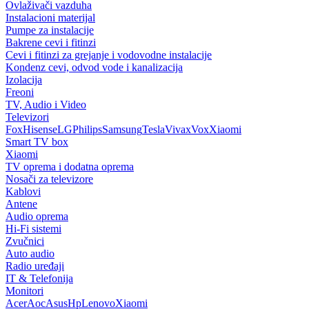
Ovlaživači vazduha
Instalacioni materijal
Pumpe za instalacije
Bakrene cevi i fitinzi
Cevi i fitinzi za grejanje i vodovodne instalacije
Kondenz cevi, odvod vode i kanalizacija
Izolacija
Freoni
TV, Audio i Video
Televizori
Fox
Hisense
LG
Philips
Samsung
Tesla
Vivax
Vox
Xiaomi
Smart TV box
Xiaomi
TV oprema i dodatna oprema
Nosači za televizore
Kablovi
Antene
Audio oprema
Hi-Fi sistemi
Zvučnici
Auto audio
Radio uređaji
IT & Telefonija
Monitori
Acer
Aoc
Asus
Hp
Lenovo
Xiaomi