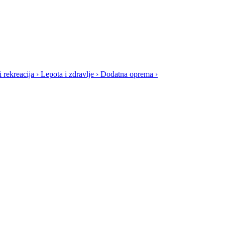
i rekreacija
›
Lepota i zdravlje
›
Dodatna oprema
›