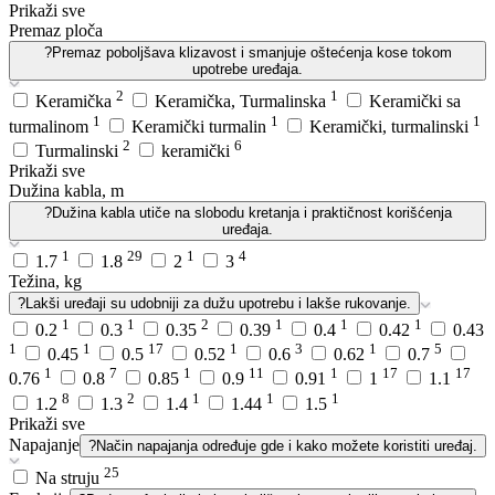
Prikaži sve
Premaz ploča
?
Premaz poboljšava klizavost i smanjuje oštećenja kose tokom
upotrebe uređaja.
2
1
Keramička
Keramička, Turmalinska
Keramički sa
1
1
1
turmalinom
Keramički turmalin
Keramički, turmalinski
2
6
Turmalinski
keramički
Prikaži sve
Dužina kabla, m
?
Dužina kabla utiče na slobodu kretanja i praktičnost korišćenja
uređaja.
1
29
1
4
1.7
1.8
2
3
Težina, kg
?
Lakši uređaji su udobniji za dužu upotrebu i lakše rukovanje.
1
1
2
1
1
1
0.2
0.3
0.35
0.39
0.4
0.42
0.43
1
1
17
1
3
1
5
0.45
0.5
0.52
0.6
0.62
0.7
1
7
1
11
1
17
17
0.76
0.8
0.85
0.9
0.91
1
1.1
8
2
1
1
1
1.2
1.3
1.4
1.44
1.5
Prikaži sve
Napajanje
?
Način napajanja određuje gde i kako možete koristiti uređaj.
25
Na struju