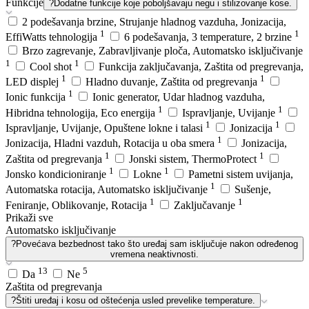
Funkcije
?
Dodatne funkcije koje poboljšavaju negu i stilizovanje kose.
2 podešavanja brzine, Strujanje hladnog vazduha, Jonizacija,
1
1
EffiWatts tehnologija
6 podešavanja, 3 temperature, 2 brzine
Brzo zagrevanje, Zabravljivanje ploča, Automatsko isključivanje
1
1
Cool shot
Funkcija zaključavanja, Zaštita od pregrevanja,
1
1
LED displej
Hladno duvanje, Zaštita od pregrevanja
1
Ionic funkcija
Ionic generator, Udar hladnog vazduha,
1
1
Hibridna tehnologija, Eco energija
Ispravljanje, Uvijanje
1
1
Ispravljanje, Uvijanje, Opuštene lokne i talasi
Jonizacija
1
Jonizacija, Hladni vazduh, Rotacija u oba smera
Jonizacija,
1
1
Zaštita od pregrevanja
Jonski sistem, ThermoProtect
1
1
Jonsko kondicioniranje
Lokne
Pametni sistem uvijanja,
1
Automatska rotacija, Automatsko isključivanje
Sušenje,
1
1
Feniranje, Oblikovanje, Rotacija
Zaključavanje
Prikaži sve
Automatsko isključivanje
?
Povećava bezbednost tako što uređaj sam isključuje nakon određenog
vremena neaktivnosti.
13
5
Da
Ne
Zaštita od pregrevanja
?
Štiti uređaj i kosu od oštećenja usled prevelike temperature.