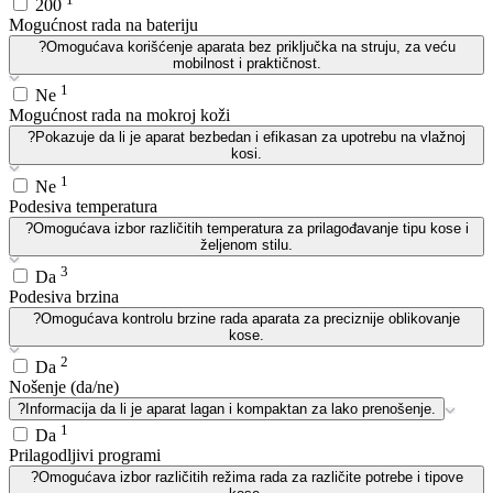
200
Mogućnost rada na bateriju
?
Omogućava korišćenje aparata bez priključka na struju, za veću
mobilnost i praktičnost.
1
Ne
Mogućnost rada na mokroj koži
?
Pokazuje da li je aparat bezbedan i efikasan za upotrebu na vlažnoj
kosi.
1
Ne
Podesiva temperatura
?
Omogućava izbor različitih temperatura za prilagođavanje tipu kose i
željenom stilu.
3
Da
Podesiva brzina
?
Omogućava kontrolu brzine rada aparata za preciznije oblikovanje
kose.
2
Da
Nošenje (da/ne)
?
Informacija da li je aparat lagan i kompaktan za lako prenošenje.
1
Da
Prilagodljivi programi
?
Omogućava izbor različitih režima rada za različite potrebe i tipove