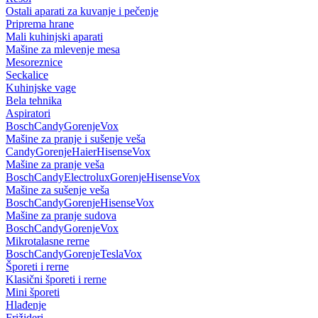
Ostali aparati za kuvanje i pečenje
Priprema hrane
Mali kuhinjski aparati
Mašine za mlevenje mesa
Mesoreznice
Seckalice
Kuhinjske vage
Bela tehnika
Aspiratori
Bosch
Candy
Gorenje
Vox
Mašine za pranje i sušenje veša
Candy
Gorenje
Haier
Hisense
Vox
Mašine za pranje veša
Bosch
Candy
Electrolux
Gorenje
Hisense
Vox
Mašine za sušenje veša
Bosch
Candy
Gorenje
Hisense
Vox
Mašine za pranje sudova
Bosch
Candy
Gorenje
Vox
Mikrotalasne rerne
Bosch
Candy
Gorenje
Tesla
Vox
Šporeti i rerne
Klasični šporeti i rerne
Mini šporeti
Hlađenje
Frižideri