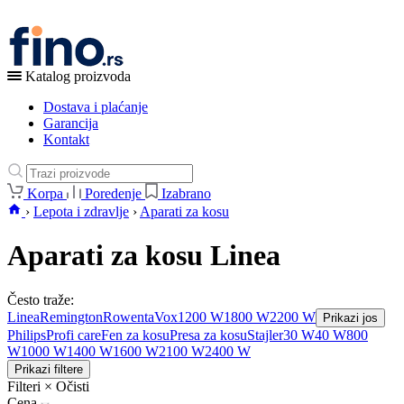
Katalog proizvoda
Dostava i plaćanje
Garancija
Kontakt
Korpa
Poredenje
Izabrano
›
Lepota i zdravlje
›
Aparati za kosu
Aparati za kosu Linea
Često traže:
Linea
Remington
Rowenta
Vox
1200 W
1800 W
2200 W
Prikazi jos
Philips
Profi care
Fen za kosu
Presa za kosu
Stajler
30 W
40 W
800
W
1000 W
1400 W
1600 W
2100 W
2400 W
Prikazi filtere
Filteri
×
Očisti
Cena