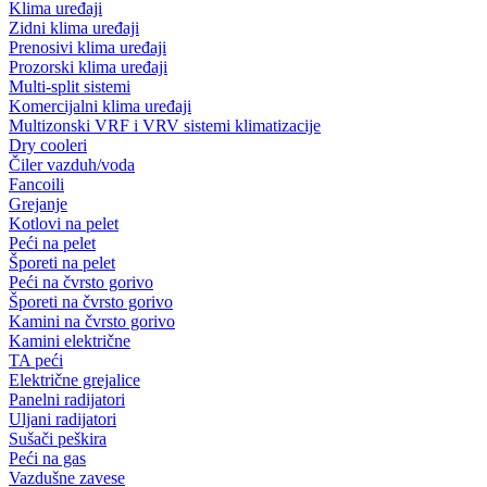
Klima uređaji
Zidni klima uređaji
Prenosivi klima uređaji
Prozorski klima uređaji
Multi-split sistemi
Komercijalni klima uređaji
Multizonski VRF i VRV sistemi klimatizacije
Dry cooleri
Čiler vazduh/voda
Fancoili
Grejanje
Kotlovi na pelet
Peći na pelet
Šporeti na pelet
Peći na čvrsto gorivo
Šporeti na čvrsto gorivo
Kamini na čvrsto gorivo
Kamini električne
TA peći
Električne grejalice
Panelni radijatori
Uljani radijatori
Sušači peškira
Peći na gas
Vazdušne zavese