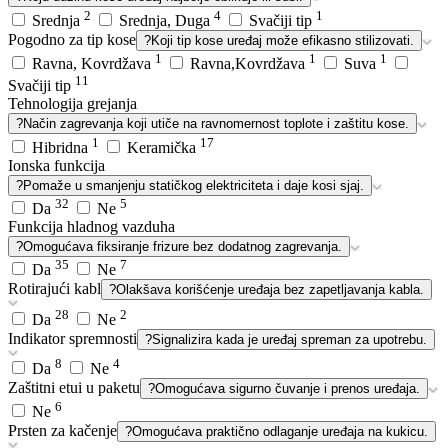
2
4
1
Srednja
Srednja, Duga
Svačiji tip
Pogodno za tip kose
?
Koji tip kose uređaj može efikasno stilizovati.
1
1
1
Ravna, Kovrdžava
Ravna,Kovrdžava
Suva
11
Svačiji tip
Tehnologija grejanja
?
Način zagrevanja koji utiče na ravnomernost toplote i zaštitu kose.
1
17
Hibridna
Keramička
Ionska funkcija
?
Pomaže u smanjenju statičkog elektriciteta i daje kosi sjaj.
32
5
Da
Ne
Funkcija hladnog vazduha
?
Omogućava fiksiranje frizure bez dodatnog zagrevanja.
35
7
Da
Ne
Rotirajući kabl
?
Olakšava korišćenje uređaja bez zapetljavanja kabla.
28
2
Da
Ne
Indikator spremnosti
?
Signalizira kada je uređaj spreman za upotrebu.
8
4
Da
Ne
Zaštitni etui u paketu
?
Omogućava sigurno čuvanje i prenos uređaja.
6
Ne
Prsten za kačenje
?
Omogućava praktično odlaganje uređaja na kukicu.