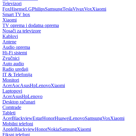
Televizori
Fox
Hisense
LG
Philips
Samsung
Tesla
Vivax
Vox
Xiaomi
Smart TV box
Xiaomi
TV oprema i dodatna oprema
Nosači za televizore
Kablovi
Antene
Audio oprema
Hi-Fi sistemi
Zvučnici
Auto audio
Radio uređaji
IT & Telefonija
Monitori
Acer
Aoc
Asus
Hp
Lenovo
Xiaomi
Laptopovi
Acer
Asus
Hp
Lenovo
Desktop računari
Comtrade
Tableti
Acer
Blackview
Estar
Honor
Huawei
Lenovo
Samsung
Vox
Xiaomi
Mobilni telefoni
Apple
Blackview
Honor
Nokia
Samsung
Xiaomi
Fiksni telefoni