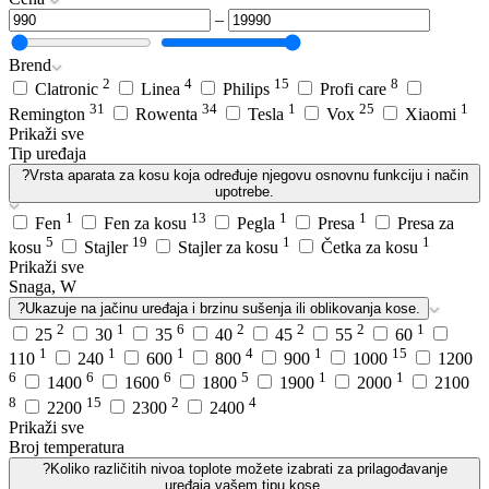
–
Brend
2
4
15
8
Clatronic
Linea
Philips
Profi care
31
34
1
25
1
Remington
Rowenta
Tesla
Vox
Xiaomi
Prikaži sve
Tip uređaja
?
Vrsta aparata za kosu koja određuje njegovu osnovnu funkciju i način
upotrebe.
1
13
1
1
Fen
Fen za kosu
Pegla
Presa
Presa za
5
19
1
1
kosu
Stajler
Stajler za kosu
Četka za kosu
Prikaži sve
Snaga, W
?
Ukazuje na jačinu uređaja i brzinu sušenja ili oblikovanja kose.
2
1
6
2
2
2
1
25
30
35
40
45
55
60
1
1
1
4
1
15
110
240
600
800
900
1000
1200
6
6
6
5
1
1
1400
1600
1800
1900
2000
2100
8
15
2
4
2200
2300
2400
Prikaži sve
Broj temperatura
?
Koliko različitih nivoa toplote možete izabrati za prilagođavanje
uređaja vašem tipu kose.