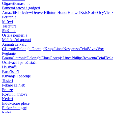
Gigaset
Panasonic
Pametni satovi i gadgeti
Amazfit
Blackview
Denver
Hifuture
Honor
Huawei
Ksix
Noise
Qcy
Viva
Periferije
Miševi
Tastature
Slušalice
Ostala periferija
Mali kućni aparati
Aparati za kafu
Clatronic
Delonghi
Gorenje
Krups
Linea
Nespresso
Tefal
Vivax
Vox
Peglanje
Braun
Clatronic
Delonghi
Elma
Gorenje
Linea
Philips
Rowenta
Tefal
Tesl
Usisivači i paročistači
Usisivači
Paročistači
Kuvanje i pečenje
Tosteri
Pekare za hleb
Friteze
Roštilji i grilovi
Ketleri
Indukcione ploče
Električni tiganj
Rešoi