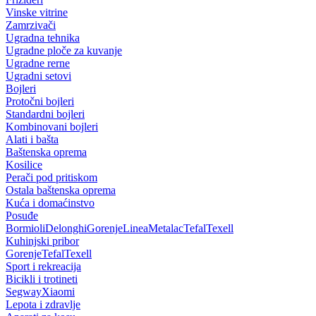
Vinske vitrine
Zamrzivači
Ugradna tehnika
Ugradne ploče za kuvanje
Ugradne rerne
Ugradni setovi
Bojleri
Protočni bojleri
Standardni bojleri
Kombinovani bojleri
Alati i bašta
Baštenska oprema
Kosilice
Perači pod pritiskom
Ostala baštenska oprema
Kuća i domaćinstvo
Posuđe
Bormioli
Delonghi
Gorenje
Linea
Metalac
Tefal
Texell
Kuhinjski pribor
Gorenje
Tefal
Texell
Sport i rekreacija
Bicikli i trotineti
Segway
Xiaomi
Lepota i zdravlje