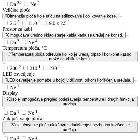
34
2
Da
Ne
Veličina ploča
?
Dimenzije ploča koje utiču na stilizovanje i oblikovanje kose.
3
1
1
2.5
11.0
9.0 x 2.5
Prostor za kabl
?
Omogućava uredno skladištenje kabla kada se uređaj ne koristi.
2
4
Da
Ne
Temperatura ploča, °C
?
Temperatura ploča određuje koliko je uređaj topao i koliko efikasno
može da oblikuje kosu.
2
1
1
200
210
230
LED osvetljenje
?
LED osvetljenje pomaže u boljoj vidljivosti tokom korišćenja uređaja.
1
Ne
Display
?
Displej omogućava pregled podešavanja temperature i drugih funkcija
uređaja.
1
1
Da
Ne
Zaključavanje ploča
?
Zaključavanje ploča olakšava skladištenje i bezbedno korišćenje
uređaja.
3
2
Da
Ne