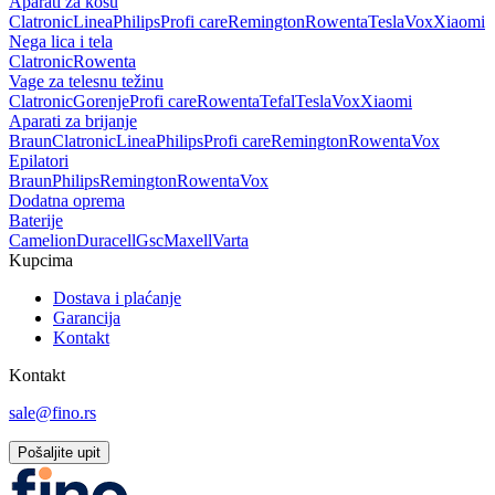
Aparati za kosu
Clatronic
Linea
Philips
Profi care
Remington
Rowenta
Tesla
Vox
Xiaomi
Nega lica i tela
Clatronic
Rowenta
Vage za telesnu težinu
Clatronic
Gorenje
Profi care
Rowenta
Tefal
Tesla
Vox
Xiaomi
Aparati za brijanje
Braun
Clatronic
Linea
Philips
Profi care
Remington
Rowenta
Vox
Epilatori
Braun
Philips
Remington
Rowenta
Vox
Dodatna oprema
Baterije
Camelion
Duracell
Gsc
Maxell
Varta
Kupcima
Dostava i plaćanje
Garancija
Kontakt
Kontakt
sale@fino.rs
Pošaljite upit