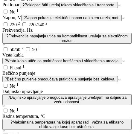
Poklopac
?
Poklopac štiti uređaj tokom skladištenja i transporta.
1
Ne
Napon, V
?
Napon pokazuje električni napon na kojem uređaj radi.
2
2
220
220-240
Frekvencija, Hz
?
Frekvencija napajanja utiče na kompatibilnost uređaja sa električnom
mrežom.
2
1
50/60
50
Vrsta kabla
?
Vrsta kabla utiče na praktičnost korišćenja i skladištenja uređaja.
1
Fiksni
Bežično punjenje
?
Bežično punjenje omogućava praktičnije punjenje bez kablova.
1
Ne
Daljinsko upravljanje
?
Daljinsko upravljanje omogućava upravljanje uređajem na daljinu za
veću udobnost.
1
Ne
Radna temperatura, °C
?
Maksimalna temperatura na kojoj aparat radi, važna za efikasno
oblikovanje kose bez oštećenja.
1