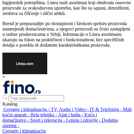
higijenskih potrepština. Linea nudi asortiman koji obuhvata osnovne
proizvode za svakodnevnu upotrebu, kao što su sapuni, deterdženti,
sredstva za čišćenje i slični artikli.
Brend je prepoznatljiv po dostupnosti i širokom spektru proizvoda
namenjenih domaćinstvima, a njegovi proizvodi su često zastupljeni
u online prodavnicama u Srbiji. Informacije o Linea asortimanu
ukazuju na fokus na praktičnost i funkcionalnost, bez specifičnih
detalja o poreklu ili dodatnim karakteristikama proizvoda.
×
Katalog
Grejanje i klimatizacija
›
TV, Audio i Video
›
IT & Telefonija
›
Mali
kućni aparati
›
Bela tehnika
›
Alati i bašta
›
Kuća i
domaćinstvo
›
Sport i rekreacija
›
Lepota i zdravlje
›
Dodatna
oprema
›
Grejanje i klimatizacija