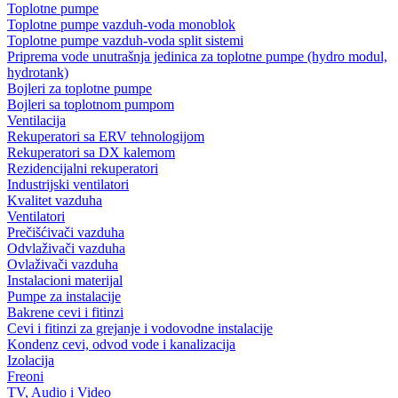
Toplotne pumpe
Toplotne pumpe vazduh-voda monoblok
Toplotne pumpe vazduh-voda split sistemi
Priprema vode unutrašnja jedinica za toplotne pumpe (hydro modul,
hydrotank)
Bojleri za toplotne pumpe
Bojleri sa toplotnom pumpom
Ventilacija
Rekuperatori sa ERV tehnologijom
Rekuperatori sa DX kalemom
Rezidencijalni rekuperatori
Industrijski ventilatori
Kvalitet vazduha
Ventilatori
Prečišćivači vazduha
Odvlaživači vazduha
Ovlaživači vazduha
Instalacioni materijal
Pumpe za instalacije
Bakrene cevi i fitinzi
Cevi i fitinzi za grejanje i vodovodne instalacije
Kondenz cevi, odvod vode i kanalizacija
Izolacija
Freoni
TV, Audio i Video