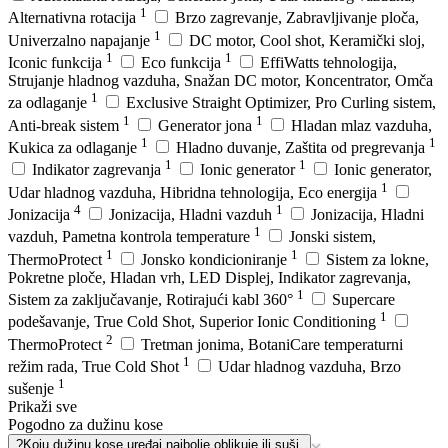
1
Alternativna rotacija
Brzo zagrevanje, Zabravljivanje ploča,
1
Univerzalno napajanje
DC motor, Cool shot, Keramički sloj,
1
1
Iconic funkcija
Eco funkcija
EffiWatts tehnologija,
Strujanje hladnog vazduha, Snažan DC motor, Koncentrator, Omča
1
za odlaganje
Exclusive Straight Optimizer, Pro Curling sistem,
1
1
Anti-break sistem
Generator jona
Hladan mlaz vazduha,
1
1
Kukica za odlaganje
Hladno duvanje, Zaštita od pregrevanja
1
1
Indikator zagrevanja
Ionic generator
Ionic generator,
1
Udar hladnog vazduha, Hibridna tehnologija, Eco energija
4
1
Jonizacija
Jonizacija, Hladni vazduh
Jonizacija, Hladni
1
vazduh, Pametna kontrola temperature
Jonski sistem,
1
1
ThermoProtect
Jonsko kondicioniranje
Sistem za lokne,
Pokretne ploče, Hladan vrh, LED Displej, Indikator zagrevanja,
1
Sistem za zaključavanje, Rotirajući kabl 360°
Supercare
1
podešavanje, True Cold Shot, Superior Ionic Conditioning
2
ThermoProtect
Tretman jonima, BotaniCare temperaturni
1
režim rada, True Cold Shot
Udar hladnog vazduha, Brzo
1
sušenje
Prikaži sve
Pogodno za dužinu kose
?
Koju dužinu kose uređaj najbolje oblikuje ili suši.