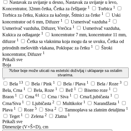
Nastavak za uvijanje u desno, Nastavak za uvijanje u levo,
1
1
Koncentrator, 32mm četka, Četka za češljanje
Torbica
1
Torbica za četku, Kukica za kačenje, Štitnici za četke
Uski
1
2
koncentrator od 6 mm, Difuzer
Usmerivač vazduha
1
Usmerivač vazduha, Difuzer, Vrećica
Usmerivač vazduha,
1
Kukica za odlaganje
koncentrator 7 mm, koncentrator 11 mm,
1
difuzor
Četka sa vlaknima koja mogu da se uvuku, Četka od
1
prirodnih mešovitih vlakana, Poklopac za četku
Široki
1
koncentrator, Difuzer
Prikaži sve
Boja
?
Izbor boje može uticati na estetski doživljaj i uklapanje sa ostalim
stvarima.
13
1
1
3
Bela
Bela / Pink
Bela / Plava
Bela / Roze
1
1
1
1
Bela, Crna
Bela, Roze
Bež
Biserno roze
1
61
1
1
Braon
Crna
Crna / Siva
Crna/Ljubičastа
1
2
1
1
Crna/Siva
Ljubičasta
Multikolor
Narandžasta
1
5
2
1
Plava
Roze
Siva
Tamnoplava sa zlatnim detaljima
1
2
1
Teget
Zelena
Zlatna
Prikaži sve
Dimenzije (V×Š×D), cm