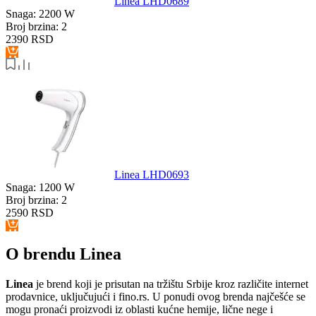
Linea LHD0689
Snaga:
2200 W
Broj brzina:
2
2390
RSD
Linea LHD0693
Snaga:
1200 W
Broj brzina:
2
2590
RSD
O brendu Linea
Linea
je brend koji je prisutan na tržištu Srbije kroz različite internet
prodavnice, uključujući i fino.rs. U ponudi ovog brenda najčešće se
mogu pronaći proizvodi iz oblasti kućne hemije, lične nege i