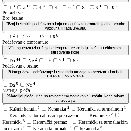
3
11
28
1
2
3
1
2
1
2
3
4
6
8
9
10
Prikaži sve
Broj brzina
?
Broj brzinskih podešavanja koja omogućavaju kontrolu jačine protoka
vazduha ili rada uređaja.
2
50
8
6
1
2
3
6
Podešavanje temperature
?
Omogućava izbor željene temperature za bolju zaštitu i efikasnost
stilizovanja kose.
44
2
1
1
1
Da
Ne
2
3
6
Podešavanje brzine
?
Omogućava podešavanje brzine rada uređaja za precizniju kontrolu
sušenja ili oblikovanja.
9
4
Da
Ne
Materijal ploča
?
Materijal ploča utiče na ravnomerno zagrevanje i zaštitu kose tokom
stilizovanja.
1
2
1
Kašmir keratin
Keramika
Keramika sa turmalinom
1
2
Keramika sa turmalinskim premazom
Keramičke
3
1
Keramički
Keramički premaz
Keramički sa turmalinskim
1
1
8
premazom
Keramički turmalin
keramička