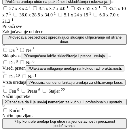
?
Veličina uređaja utiče na praktičnost skladištenja i rukovanja.
1
1
1
27 x 3 x 4
3.5 x 3.7 x 4.0
35 x 55 x 5
35.5 x 10
1
1
1
x 7
36.0 x 28.5 x 34.0
5.1 x 24 x 15
6.0 x 7.0 x
1
21.2
Prikaži sve
Zaključavanje od dece
?
Povećava bezbednost sprečavajući slučajno uključivanje od strane
dece.
3
5
Da
Ne
Sklopivost
?
Omogućava lakše skladištenje i prenos uređaja.
8
6
Da
Ne
Viseći prsten
?
Olakšava odlaganje uređaja na kukicu radi praktičnosti.
10
1
Da
Ne
Vrsta uređaja
?
Precizira osnovnu funkciju uređaja za stilizovanje kose.
9
6
22
Fen
Presa
Stajler
Način upotrebe
?
Označava da li je uređaj namenjen za kućnu ili profesionalnu upotrebu.
18
Kućni
Način upravljanja
?
Tip kontrole uređaja koji utiče na jednostavnost i preciznost
podešavanja.