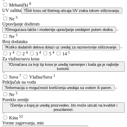
8
Mehanički
UV zaštita
?
Štiti kosu od štetnog uticaja UV zraka tokom stilizovanja.
5
Ne
Upravljanje dodirom
?
Omogućava lakše i modernije upravljanje uređajem putem dodira.
5
Ne
Broj dodataka
?
Koliko dodatnih delova dolazi uz uređaj za raznovrsnije stilizovanje.
4
4
4
4
1
1
2
3
5
14
Za vlažnu/suvu kosu
?
Označava za koji tip kose je uređaj namenjen i kada ga je najbolje
koristiti.
7
1
Suva
Vlažna/Suva
Priključak na vodu
?
Informacija o mogućnosti korišćenja uređaja sa vodom ili parom.
5
Ne
Poreklo zemlje
?
Zemlja u kojoj je uređaj proizveden, što može uticati na kvalitet i
pouzdanost.
52
Kina
Vreme zagrevanja, min