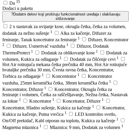
35
Da
Dodaci u paketu
?
Dodatni delovi koji proširuju funkcionalnost uređaja i olakšavaju
stilizovanje.
2 x nastavak za uvijanje kose, okrugla četka, četka za volumen,
1
dodatak za nežno sušenje
Alka za kačenje, Difuzer za
1
feniranje, Tanak koncetrator za feniranje
Difuzer, Koncentrator
2
1
Difuzer, Usmerivač vazduha
Difuzor, Dodatak
1
1
ThermoProtect
Dodatak za oblikovanje kose
Dodatak za
1
1
volumen, Kukica za odlaganje
Dodatak za čišćenje cevi
Hot Air rotirajuća mekana četka prečnika 40 mm, Hot Air rotirajuće
hvataljke prečnika 30 mm, Čvrsta ravna četka, Koncentrator,
1
1
Torbica za odlaganje
Koncentrator
Koncentrator
1
vazduha, 25mm keramička četka, 38mm keramička četka
1
Koncentrator, Difuzor
Koncentrator, Okrugla četka za
feniranje i volumen, Četka za raščešljavanje, Nežna četka, Nastavak
1
1
1
za lokne
Koncetrator
Koncetrator, Difuzer
1
Koncetrator, Hladno sušenje, Kukica za kačenje
Koncetrator,
1
Kukica za kačenje, Putna vrećica
LED kontrolno svetlo,
1
On/Off prekidač, Kabl otporan na toplotu, Kukica za kačenje
1
1
Magnetna mlaznica
Mlaznica: 9 mm, Dodatak za volumen