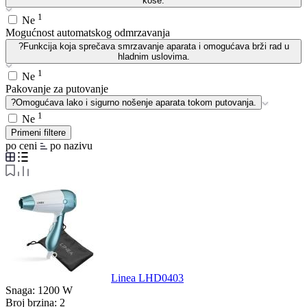
kose.
1
Ne
Mogućnost automatskog odmrzavanja
?
Funkcija koja sprečava smrzavanje aparata i omogućava brži rad u
hladnim uslovima.
1
Ne
Pakovanje za putovanje
?
Omogućava lako i sigurno nošenje aparata tokom putovanja.
1
Ne
Primeni filtere
po ceni
po nazivu
Linea LHD0403
Snaga:
1200 W
Broj brzina:
2