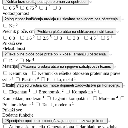
?
Koliko brzo uređaj postaje spreman za upotrebu.
5
2
2
1
0.5
0.75
1
3
Vodootpornost
?
Mogućnost korišćenja uređaja u uslovima sa vlagom bez oštećenja.
5
Ne
Prečnik ploče, cm
?
Veličina ploče utiče na oblikovanje i stil kose.
1
2
5
1
1
1
1
0.8
1.6
2.5
3
3.8
4.5
5
Prikaži sve
Fleksibilnost
?
Fleksibilne ploče bolje prate oblik kose i smanjuju oštećenja.
5
4
Da
Ne
Materijal
?
Materijal uređaja utiče na njegovu izdržljivost i težinu.
1
Keramika
Keramička rešetka obložena proteinima prave
1
9
1
svile
Plastika
Plastika, metal
Dizajn
?
Izgled uređaja koji može doprineti zadovoljstvu pri korišćenju.
1
2
1
Elegantан
Ergonomski
Kompaktan
1
1
4
Kompaktan, moderan
Lagani i kompaktni
Moderan
1
1
Prijatno držanje
Tanak, moderan
Prikaži sve
Dodatne funkcije
?
Specijalne opcije koje poboljšavaju negu i stilizovanje kose.
Automatska rotacija, Generator jona, Udar hladnog vazduha,