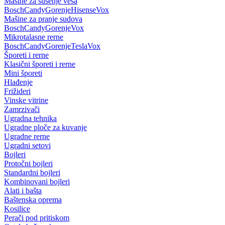
Mašine za sušenje veša
Bosch
Candy
Gorenje
Hisense
Vox
Mašine za pranje sudova
Bosch
Candy
Gorenje
Vox
Mikrotalasne rerne
Bosch
Candy
Gorenje
Tesla
Vox
Šporeti i rerne
Klasični šporeti i rerne
Mini šporeti
Hlađenje
Frižideri
Vinske vitrine
Zamrzivači
Ugradna tehnika
Ugradne ploče za kuvanje
Ugradne rerne
Ugradni setovi
Bojleri
Protočni bojleri
Standardni bojleri
Kombinovani bojleri
Alati i bašta
Baštenska oprema
Kosilice
Perači pod pritiskom