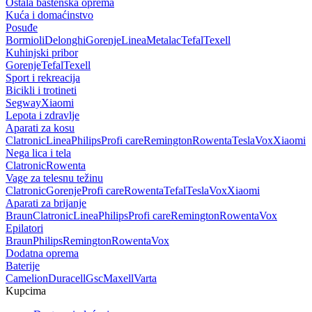
Ostala baštenska oprema
Kuća i domaćinstvo
Posuđe
Bormioli
Delonghi
Gorenje
Linea
Metalac
Tefal
Texell
Kuhinjski pribor
Gorenje
Tefal
Texell
Sport i rekreacija
Bicikli i trotineti
Segway
Xiaomi
Lepota i zdravlje
Aparati za kosu
Clatronic
Linea
Philips
Profi care
Remington
Rowenta
Tesla
Vox
Xiaomi
Nega lica i tela
Clatronic
Rowenta
Vage za telesnu težinu
Clatronic
Gorenje
Profi care
Rowenta
Tefal
Tesla
Vox
Xiaomi
Aparati za brijanje
Braun
Clatronic
Linea
Philips
Profi care
Remington
Rowenta
Vox
Epilatori
Braun
Philips
Remington
Rowenta
Vox
Dodatna oprema
Baterije
Camelion
Duracell
Gsc
Maxell
Varta
Kupcima