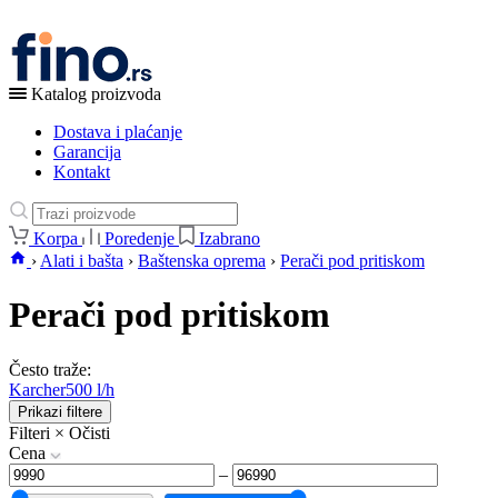
Katalog proizvoda
Dostava i plaćanje
Garancija
Kontakt
Korpa
Poredenje
Izabrano
›
Alati i bašta
›
Baštenska oprema
›
Perači pod pritiskom
Perači pod pritiskom
Često traže:
Karcher
500 l/h
Prikazi filtere
Filteri
×
Očisti
Cena
–