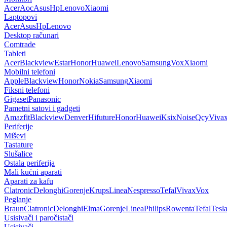
Acer
Aoc
Asus
Hp
Lenovo
Xiaomi
Laptopovi
Acer
Asus
Hp
Lenovo
Desktop računari
Comtrade
Tableti
Acer
Blackview
Estar
Honor
Huawei
Lenovo
Samsung
Vox
Xiaomi
Mobilni telefoni
Apple
Blackview
Honor
Nokia
Samsung
Xiaomi
Fiksni telefoni
Gigaset
Panasonic
Pametni satovi i gadgeti
Amazfit
Blackview
Denver
Hifuture
Honor
Huawei
Ksix
Noise
Qcy
Viva
Periferije
Miševi
Tastature
Slušalice
Ostala periferija
Mali kućni aparati
Aparati za kafu
Clatronic
Delonghi
Gorenje
Krups
Linea
Nespresso
Tefal
Vivax
Vox
Peglanje
Braun
Clatronic
Delonghi
Elma
Gorenje
Linea
Philips
Rowenta
Tefal
Tesl
Usisivači i paročistači
Usisivači