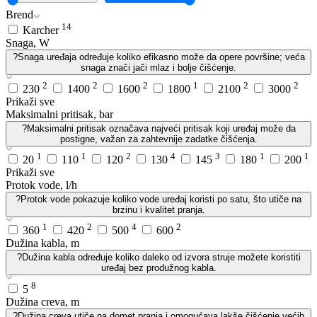
Brend
14
Karcher
Snaga, W
?
Snaga uređaja određuje koliko efikasno može da opere površine; veća
snaga znači jači mlaz i bolje čišćenje.
2
2
2
1
2
2
230
1400
1600
1800
2100
3000
Prikaži sve
Maksimalni pritisak, bar
?
Maksimalni pritisak označava najveći pritisak koji uređaj može da
postigne, važan za zahtevnije zadatke čišćenja.
1
1
2
4
3
1
1
20
110
120
130
145
180
200
Prikaži sve
Protok vode, l/h
?
Protok vode pokazuje koliko vode uređaj koristi po satu, što utiče na
brzinu i kvalitet pranja.
1
2
4
2
360
420
500
600
Dužina kabla, m
?
Dužina kabla određuje koliko daleko od izvora struje možete koristiti
uređaj bez produžnog kabla.
8
5
Dužina creva, m
?
Dužina creva utiče na domet pranja i omogućava lakše čišćenje većih