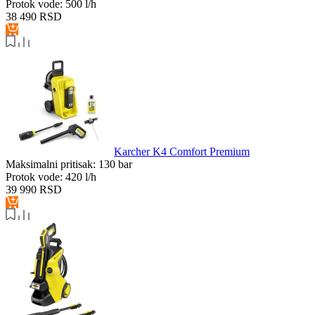
Protok vode:
500 l/h
38 490
RSD
Karcher K4 Comfort Premium
Maksimalni pritisak:
130 bar
Protok vode:
420 l/h
39 990
RSD