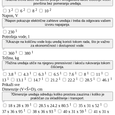
površina bez pomeranja uređaja.
2
2
2
2
3
6
8
10
Napon, V
?
Napon pokazuje električne zahteve uređaja i treba da odgovara vašem
izvoru napajanja.
1
230
Potrošnja vode, l
?
Ukazuje na količinu vode koju uređaj koristi tokom rada, što je važno
za ekonomičnost i dostupnost vode.
1
1
360
380
Težina, kg
?
Težina uređaja utiče na njegovu prenosivost i lakoću rukovanja tokom
čišćenja.
1
1
1
1
1
1
1
3.8
4.3
6.3
6.5
7.6
8
11
1
1
1
1
1
1
1
13
13.1
14.7
21.2
22.2
28.5
46.1
Prikaži sve
Dimenzije (V×Š×D), cm
?
Dimenzije uređaja određuju koliko prostora zauzima i koliko je
praktičan za skladištenje i transport.
1
1
1
18 x 28 x 39
28.5 x 24.2 x 80.5
35 x 31 x 52
1
1
1
37 x 36 x 95
38 x 36 x 93
40 x 31 x 59
41 x 31 x