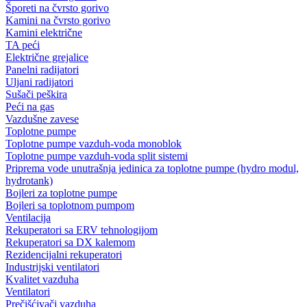
Šporeti na čvrsto gorivo
Kamini na čvrsto gorivo
Kamini električne
TA peći
Električne grejalice
Panelni radijatori
Uljani radijatori
Sušači peškira
Peći na gas
Vazdušne zavese
Toplotne pumpe
Toplotne pumpe vazduh-voda monoblok
Toplotne pumpe vazduh-voda split sistemi
Priprema vode unutrašnja jedinica za toplotne pumpe (hydro modul,
hydrotank)
Bojleri za toplotne pumpe
Bojleri sa toplotnom pumpom
Ventilacija
Rekuperatori sa ERV tehnologijom
Rekuperatori sa DX kalemom
Rezidencijalni rekuperatori
Industrijski ventilatori
Kvalitet vazduha
Ventilatori
Prečišćivači vazduha