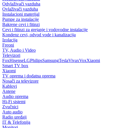
Odvlaživači vazduha
Ovlaživači vazduha
Instalacioni materijal
Pumpe za instalacije
Bakrene cevi i fitinzi
Cevi i fitinzi za grejanje i vodovodne instalacije
Kondenz cevi, odvod vode i kanalizacija
Izolacija
Freoni
TV, Audio i Video
Televizori
Fox
Hisense
LG
Philips
Samsung
Tesla
Vivax
Vox
Xiaomi
Smart TV box
Xiaomi
TV oprema i dodatna oprema
Nosači za televizore
Kablovi
Antene
Audio oprema
Hi-Fi sistemi
Zvučnici
Auto audio
Radio uređaji
IT & Telefonija
Monitori