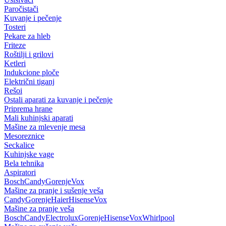
Paročistači
Kuvanje i pečenje
Tosteri
Pekare za hleb
Friteze
Roštilji i grilovi
Ketleri
Indukcione ploče
Električni tiganj
Rešoi
Ostali aparati za kuvanje i pečenje
Priprema hrane
Mali kuhinjski aparati
Mašine za mlevenje mesa
Mesoreznice
Seckalice
Kuhinjske vage
Bela tehnika
Aspiratori
Bosch
Candy
Gorenje
Vox
Mašine za pranje i sušenje veša
Candy
Gorenje
Haier
Hisense
Vox
Mašine za pranje veša
Bosch
Candy
Electrolux
Gorenje
Hisense
Vox
Whirlpool