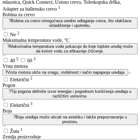
mlaznica, Quick Connect, Usisno crevo, Teleskopska drška,
1
Adapter za baštensko crevo
Bobina za crevo
?
Bobina za crevo omogućava uredno odlaganje creva, što olakšava
skladištenje i upotrebu.
2
Ne
Maksimalna temperatura vode, °C
?
Maksimalna temperatura vode pokazuje do koje toplote uređaj može
da koristi vodu za efikasnije čišćenje.
5
3
40
60
Vrsta motora
?
Vrsta motora utiče na snagu, mobilnost i način napajanja uređaja.
2
Električni
Pogon
?
Tip pogona definiše izvor energije i pogodnost korišćenja uređaja u
različitim uslovima.
3
Električni
Boja
?
Boja uređaja može uticati na estetiku i lakše prepoznavanje u
prostoru.
1
Žuta
Zemlja proizvodnje