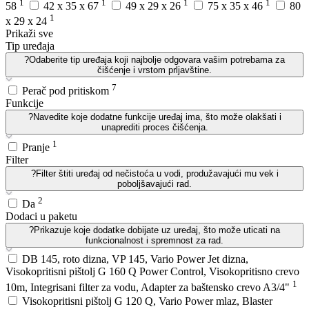
1
1
1
1
58
42 x 35 x 67
49 x 29 x 26
75 x 35 x 46
80
1
x 29 x 24
Prikaži sve
Tip uređaja
?
Odaberite tip uređaja koji najbolje odgovara vašim potrebama za
čišćenje i vrstom prljavštine.
7
Perač pod pritiskom
Funkcije
?
Navedite koje dodatne funkcije uređaj ima, što može olakšati i
unaprediti proces čišćenja.
1
Pranje
Filter
?
Filter štiti uređaj od nečistoća u vodi, produžavajući mu vek i
poboljšavajući rad.
2
Da
Dodaci u paketu
?
Prikazuje koje dodatke dobijate uz uređaj, što može uticati na
funkcionalnost i spremnost za rad.
DB 145, roto dizna, VP 145, Vario Power Jet dizna,
Visokopritisni pištolj G 160 Q Power Control, Visokopritisno crevo
1
10m, Integrisani filter za vodu, Adapter za baštensko crevo A3/4"
Visokopritisni pištolj G 120 Q, Vario Power mlaz, Blaster