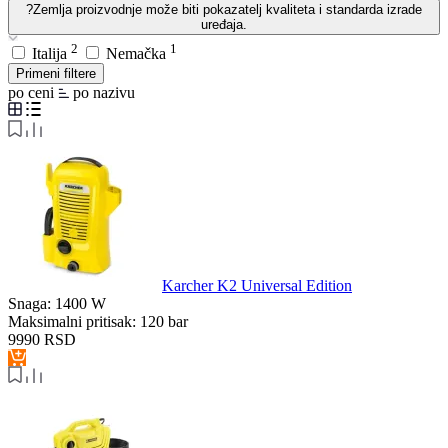
?
Zemlja proizvodnje može biti pokazatelj kvaliteta i standarda izrade
uređaja.
2
1
Italija
Nemačka
Primeni filtere
po ceni
po nazivu
Karcher K2 Universal Edition
Snaga:
1400 W
Maksimalni pritisak:
120 bar
9990
RSD