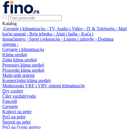
Katalog
Grejanje i klimatizacija
›
TV, Audio i Video
›
IT & Telefonija
›
Mali
kućni aparati
›
Bela tehnika
›
Alati i bašta
›
Kuća i
domaćinstvo
›
Sport i rekreacija
›
Lepota i zdravlje
›
Dodatna
oprema
›
Grejanje i klimatizacija
Klima uređaji
Zidni klima uređaji
Prenosivi klima uređaji
Prozorski klima uređaji
Multi-split sistemi
Komercijalni klima uređaji
Multizonski VRF i VRV sistemi klimatizacije
Dry cooleri
Čiler vazduh/voda
Fancoili
Grejanje
Kotlovi na pelet
Peći na pelet
Šporeti na pelet
Peći na čvrsto gorivo