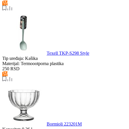
Texell TKP-S298 Style
Tip uređaja:
Kašika
Materijal:
Termoootporna plastika
250
RSD
Bormioli 223201M