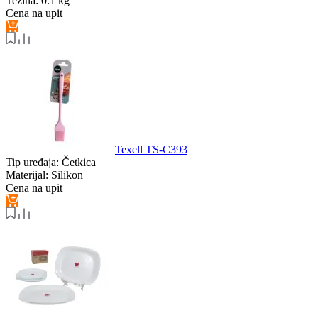
Težina:
0.1 kg
Cena na upit
Texell TS-C393
Tip uređaja:
Četkica
Materijal:
Silikon
Cena na upit