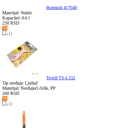
Bormioli 417040
Materijal:
Staklo
Kapacitet:
0.6 l
250
RSD
Texell TS-L332
Tip uređaja:
Ljuštač
Materijal:
Nerđajući čelik, PP
260
RSD