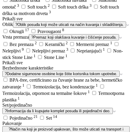
Silikonska drška
Silikonska navlaka
Silikonski
3
2
3
omotač
Soft touch
Soft touch drška
Soft touch
3
drška sa motivom drveta
Prikaži sve
Oblik
?
Oblik posuđa koji može uticati na način kuvanja i skladištenja.
17
8
Okrugli
Pravougaoni
Vrsta premaza
?
Premaz koji olakšava kuvanje i čišćenje posuđa.
2
2
1
Bez premaza
Keramički
Mermerni premaz
9
3
1
Nelepljivi
Nelepljivi premaz
Neprianjajući
Non-
1
1
stick Stone Line
Stone Line
Prikaži sve
Bezbednosne karakteristike
?
Dodatne sigurnosne osobine koje štite korisnika tokom upotrebe.
BPA-free, certificirano za čuvanje hrane za bebe, hermetičko
1
1
zatvaranje
Termoizolacija, bez kondenzacije
1
Termoizolacija, otpornost na termalne šokove
Termootporna
1
plastika
Set/pojedinačno
?
Informacija da li kupujete komplet posuđa ili pojedinačni deo.
21
14
Pojedinačno
Set
Pakovanje
?
Način na koji je proizvod upakovan, što može uticati na transport i