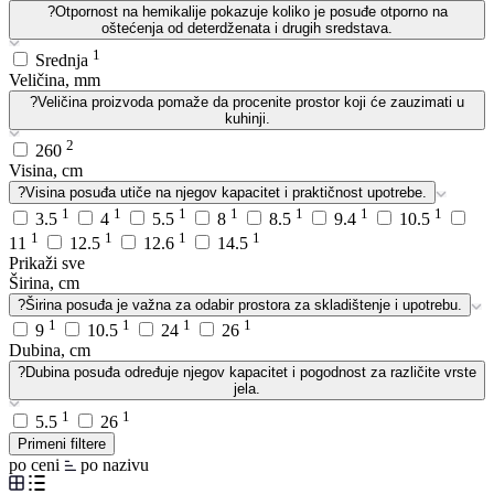
?
Otpornost na hemikalije pokazuje koliko je posuđe otporno na
oštećenja od deterdženata i drugih sredstava.
1
Srednja
Veličina, mm
?
Veličina proizvoda pomaže da procenite prostor koji će zauzimati u
kuhinji.
2
260
Visina, cm
?
Visina posuđa utiče na njegov kapacitet i praktičnost upotrebe.
1
1
1
1
1
1
1
3.5
4
5.5
8
8.5
9.4
10.5
1
1
1
1
11
12.5
12.6
14.5
Prikaži sve
Širina, cm
?
Širina posuđa je važna za odabir prostora za skladištenje i upotrebu.
1
1
1
1
9
10.5
24
26
Dubina, cm
?
Dubina posuđa određuje njegov kapacitet i pogodnost za različite vrste
jela.
1
1
5.5
26
Primeni filtere
po ceni
po nazivu