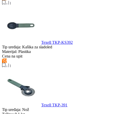
Texell TKP-KS392
Tip uređaja:
Kašika za sladoled
Materijal:
Plastika
Cena na upit
Texell TKP-391
Tip uređaja:
Nož