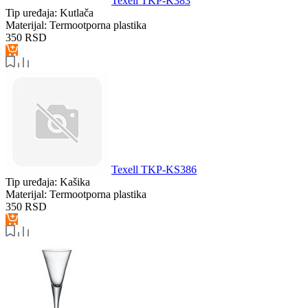
Texell TKP-K383
Tip uređaja:
Kutlača
Materijal:
Termootporna plastika
350
RSD
Texell TKP-KS386
Tip uređaja:
Kašika
Materijal:
Termootporna plastika
350
RSD