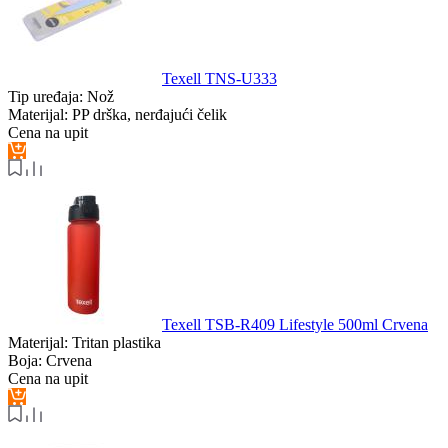
Texell TNS-U333
Tip uređaja:
Nož
Materijal:
PP drška, nerđajući čelik
Cena na upit
Texell TSB-R409 Lifestyle 500ml Crvena
Materijal:
Tritan plastika
Boja:
Crvena
Cena na upit