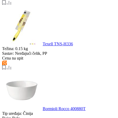
Texell TNS-H336
Težina:
0.15 kg
Sastav:
Nerđajući čelik, PP
Cena na upit
Bormioli Rocco 400880T
Tip uređaja:
Činija