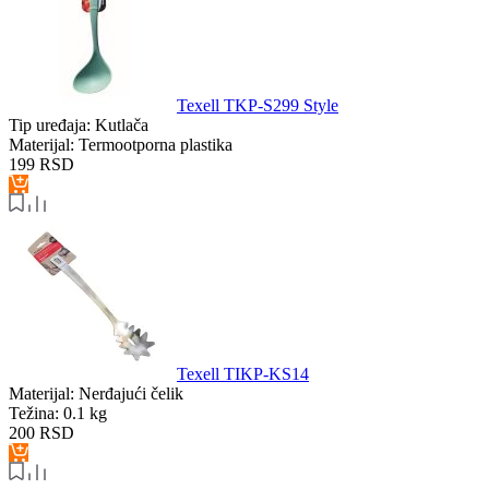
Texell TKP-S299 Style
Tip uređaja:
Kutlača
Materijal:
Termootporna plastika
199
RSD
Texell TIKP-KS14
Materijal:
Nerđajući čelik
Težina:
0.1 kg
200
RSD