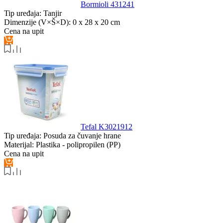
Bormioli 431241
Tip uređaja:
Tanjir
Dimenzije (V×Š×D):
0 x 28 x 20 cm
Cena na upit
Tefal K3021912
Tip uređaja:
Posuda za čuvanje hrane
Materijal:
Plastika - polipropilen (PP)
Cena na upit