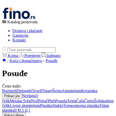
Katalog proizvoda
Dostava i plaćanje
Garancija
Kontakt
Korpa
Poredenje
Izabrano
›
Kuća i domaćinstvo
›
Posuđe
Posuđe
Često traže:
Bormioli
Delonghi
Texell
Tiganj
Šerpa
Aluminijum
Keramika
Nerđajući
Prikazi jos
čelik
Metalac
Tefal
Nož
Pekač
Pleh
Posuda
Tegla
Čaša
Činija
Šolja
karbon
čelik
Liveni aluminijum
Plastika
Staklo
Termootporna plastika
Tritan
plastika
0 l
0.5 l
1 l
Prikazi filtere