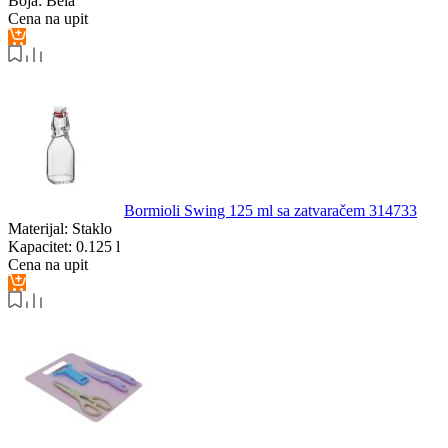
Boja:
Bela
Cena na upit
Bormioli Swing 125 ml sa zatvaračem 314733
Materijal:
Staklo
Kapacitet:
0.125 l
Cena na upit