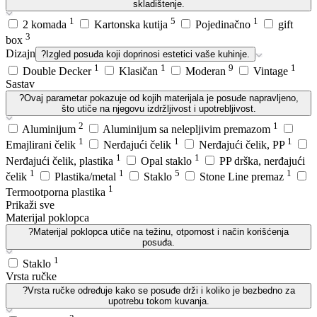
skladištenje.
1
5
1
2 komada
Kartonska kutija
Pojedinačno
gift
3
box
Dizajn
?
Izgled posuđa koji doprinosi estetici vaše kuhinje.
1
1
9
1
Double Decker
Klasičan
Moderan
Vintage
Sastav
?
Ovaj parametar pokazuje od kojih materijala je posuđe napravljeno,
što utiče na njegovu izdržljivost i upotrebljivost.
2
1
Aluminijum
Aluminijum sa nelepljivim premazom
1
1
1
Emajlirani čelik
Nerđajući čelik
Nerđajući čelik, PP
1
1
Nerđajući čelik, plastika
Opal staklo
PP drška, nerđajući
1
1
5
1
čelik
Plastika/metal
Staklo
Stone Line premaz
1
Termootporna plastika
Prikaži sve
Materijal poklopca
?
Materijal poklopca utiče na težinu, otpornost i način korišćenja
posuđa.
1
Staklo
Vrsta ručke
?
Vrsta ručke određuje kako se posuđe drži i koliko je bezbedno za
upotrebu tokom kuvanja.