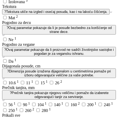
3
Izolovana
Tekstura
?
Tekstura utiče na izgled i osećaj posuđa, kao i na lakoću čišćenja.
2
Mat
Pogodno za decu
?
Ovaj parametar pokazuje da li je posuđe bezbedno za korišćenje od
strane dece.
1
Ne
Pogodno za vegane
?
Ovaj parametar pokazuje da li proizvod ne sadrži životinjske sastojke i
pogodan je za vegansku ishranu.
1
Da
Dijagonala posude, cm
?
Dimenzija posude izražena dijagonalom u centimetrima pomaže pri
izboru odgovarajuće veličine za vaše potrebe.
1
1
1
2
10.6
11
15
26
Prečnik tanjira, mm
?
Prečnik tanjira pokazuje njegovu veličinu i pomaže da izaberete
odgovarajući tanjir za serviranje.
1
1
1
1
2
1
1
56
90
104
140
160
200
240
1
2
1
250
260
280
Prikaži sve