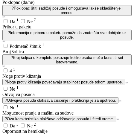
Poklopac (da/ne)
?
Poklopac štiti sadržaj posude i omogućava lakše skladištenje i
prenos.
1
7
Da
Ne
Pribor u paketu
?
Informacija o priboru u paketu pomaže da znate šta sve dobijate uz
posuđe.
1
Podmetač-štitnik
Broj šoljica
?
Broj šoljica u kompletu pokazuje koliko osoba može koristiti set
istovremeno.
1
4
Noge protiv klizanja
?
Noge protiv klizanja povećavaju stabilnost posude tokom upotrebe.
1
Ne
Odvojiva posuda
?
Odvojiva posuda olakšava čišćenje i praktičnija je za upotrebu.
1
Ne
Mogućnost pranja u mašini za sudove
?
Ova karakteristika olakšava održavanje posuđa i štedi vreme.
5
2
Da
Ne
Otpornost na hemikalije