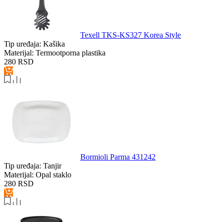
Texell TKS-KS327 Korea Style
Tip uređaja:
Kašika
Materijal:
Termootporna plastika
280
RSD
Bormioli Parma 431242
Tip uređaja:
Tanjir
Materijal:
Opal staklo
280
RSD