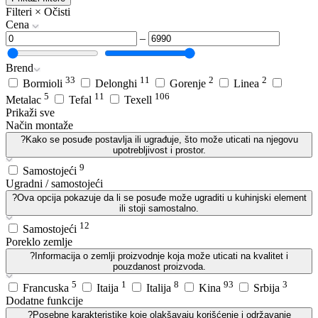
Filteri
×
Očisti
Cena
–
Brend
33
11
2
2
Bormioli
Delonghi
Gorenje
Linea
5
11
106
Metalac
Tefal
Texell
Prikaži sve
Način montaže
?
Kako se posuđe postavlja ili ugrađuje, što može uticati na njegovu
upotrebljivost i prostor.
9
Samostojeći
Ugradni / samostojeći
?
Ova opcija pokazuje da li se posuđe može ugraditi u kuhinjski element
ili stoji samostalno.
12
Samostojeći
Poreklo zemlje
?
Informacija o zemlji proizvodnje koja može uticati na kvalitet i
pouzdanost proizvoda.
5
1
8
93
3
Francuska
Itaija
Italija
Kina
Srbija
Dodatne funkcije
?
Posebne karakteristike koje olakšavaju korišćenje i održavanje