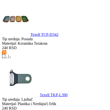
Texell TCP-D342
Tip uređaja:
Posuda
Materijal:
Keramika Terakota
240
RSD
Texell TKP-L390
Tip uređaja:
Ljuštač
Materijal:
Plastika i Nerđajući čelik
240
RSD