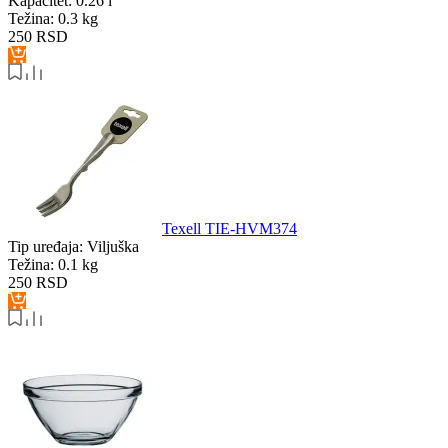
Kapacitet:
0.26 l
Težina:
0.3 kg
250
RSD
Texell TIE-HVM374
Tip uređaja:
Viljuška
Težina:
0.1 kg
250
RSD