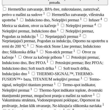
posuđa.
Hermetičko zatvaranje, BPA-free, mikrotalasno, zamrzivač,
1
perivo u mašini za sudove
Hermetičko zatvaranje, višestruka
1
1
4
upotreba
Indukciono dno, Nelepljivi premaz
Infuser
1
4
Merica sa skalom, otvor za kačenje
Nelepljivi premaz
1
Nelepljivi premaz, Indukciono dno
Nelepljivi premaz,
1
2
Pogodan za indukciju
Neprianjajući premaz
Neprianjajući premaz, Pogodan za indukciju, Otporno na upotrebu u
1
rerni do 200 °C
Non-stick Stone Line premaz; Indukciono
1
1
dno; Silikonska drška
Non-stick premaz
Otvor za
1
1
kačenje
Otvor za kačenje pribora
Petoslojni premaz,
1
Indukciono dno, Bez PFOA
Petoslojni premaz; Bez PFOA;
1
Indukciono dno; Soft touch drška
Soft touch drška,
1
Indukcijsko dno
THERMO-SIGNAL™, THERMO-
1
FUSION™+ baza, TITANIUM nelepljivi premaz
Termo-
1
signal, nelepljivi titanium premaz
Termo-spot indikator,
1
Nelepljivi premaz
Thermo-Spot indikator toplote, dvostruki
1
titanijumski premaz, mogućnost pranja u mašini za sudove
Vakumirana struktura, Vodonepropusni poklopac, Otpornost na
1
prolivanje, Jedan klik otvaranje, Ne-klizajuća silikonska navlaka
1