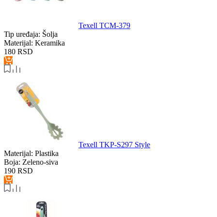
Texell TCM-379
Tip uređaja:
Šolja
Materijal:
Keramika
180
RSD
Texell TKP-S297 Style
Materijal:
Plastika
Boja:
Zeleno-siva
190
RSD