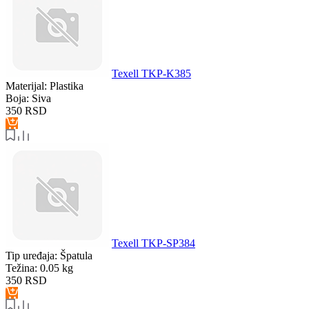
Texell TKP-K385
Materijal:
Plastika
Boja:
Siva
350
RSD
Texell TKP-SP384
Tip uređaja:
Špatula
Težina:
0.05 kg
350
RSD