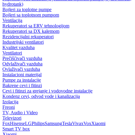
hydrotank)
Bojleri za toplotne pumpe
Bojleri sa toplotnom pumpom
Ventilacija
Rekuperatori sa ERV tehnologijom
Rekuperatori sa DX kalemom
Rezidencijalni rekuperatori
Industrijski ventilatori
Kvalitet vazduha
Ventilatori
Prečišćivači vazduha
Odvlaživači vazduha
Ovlaživači vazduha
Instalacioni materijal
Pumpe za instalacije
Bakrene cevi i fitinzi
Cevi i fitinzi za grejanje i vodovodne instalacije
Kondenz cevi, odvod vode i kanalizacija
Izolacija
Freoni
TV, Audio i Video
Televizori
Fox
Hisense
LG
Philips
Samsung
Tesla
Vivax
Vox
Xiaomi
Smart TV box
Xiaomi