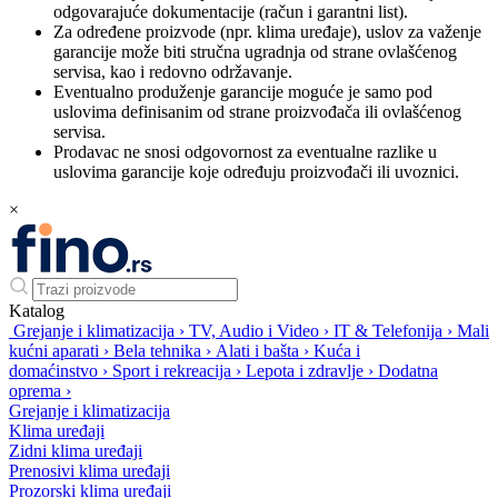
odgovarajuće dokumentacije (račun i garantni list).
Za određene proizvode (npr. klima uređaje), uslov za važenje
garancije može biti stručna ugradnja od strane ovlašćenog
servisa, kao i redovno održavanje.
Eventualno produženje garancije moguće je samo pod
uslovima definisanim od strane proizvođača ili ovlašćenog
servisa.
Prodavac ne snosi odgovornost za eventualne razlike u
uslovima garancije koje određuju proizvođači ili uvoznici.
×
Katalog
Grejanje i klimatizacija
›
TV, Audio i Video
›
IT & Telefonija
›
Mali
kućni aparati
›
Bela tehnika
›
Alati i bašta
›
Kuća i
domaćinstvo
›
Sport i rekreacija
›
Lepota i zdravlje
›
Dodatna
oprema
›
Grejanje i klimatizacija
Klima uređaji
Zidni klima uređaji
Prenosivi klima uređaji
Prozorski klima uređaji