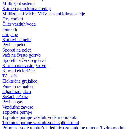
Multi-split sistemi
Komercijalni klima uređaji
Multizonski VRF i VRV sistemi klimatizacije
Dry cooleri
Čiler vazduh/voda
Fancoili
Grejanje
Kotlovi na pelet
Peći na pelet
Šporeti na pelet
Peći na čvrsto gorivo
Šporeti na čvrsto gorivo
Kamini na čvrsto gorivo
Kamini električne
TA peći
Električne grejalice
Panelni radijatori
Uljani radijatori
Sušači peškira
Peći na gas
Vazdušne zavese
Toplotne pumpe
Toplotne pumpe vazduh-voda monoblok
Toplotne pumpe vazduh-voda split sistemi
Priprema vode unutrašnja jedinica za toplotne pumpe (hydro modul,