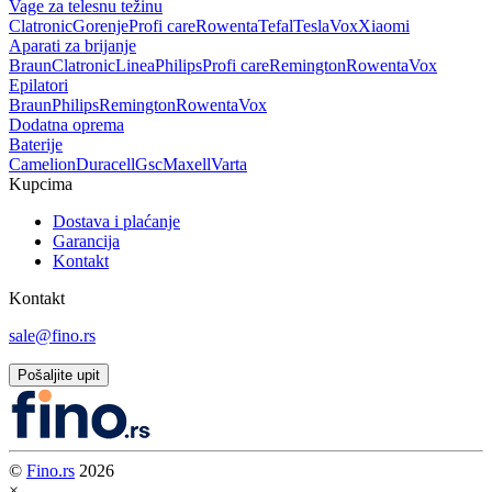
Vage za telesnu težinu
Clatronic
Gorenje
Profi care
Rowenta
Tefal
Tesla
Vox
Xiaomi
Aparati za brijanje
Braun
Clatronic
Linea
Philips
Profi care
Remington
Rowenta
Vox
Epilatori
Braun
Philips
Remington
Rowenta
Vox
Dodatna oprema
Baterije
Camelion
Duracell
Gsc
Maxell
Varta
Kupcima
Dostava i plaćanje
Garancija
Kontakt
Kontakt
sale@fino.rs
Pošaljite upit
©
Fino.rs
2026
×