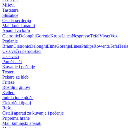
Miševi
Tastature
Slušalice
Ostala periferija
Mali kućni aparati
Aparati za kafu
Clatronic
Delonghi
Gorenje
Krups
Linea
Nespresso
Tefal
Vivax
Vox
Peglanje
Braun
Clatronic
Delonghi
Elma
Gorenje
Linea
Philips
Rowenta
Tefal
Tesl
Usisivači i paročistači
Usisivači
Paročistači
Kuvanje i pečenje
Tosteri
Pekare za hleb
Friteze
Roštilji i grilovi
Ketleri
Indukcione ploče
Električni tiganj
Rešoi
Ostali aparati za kuvanje i pečenje
Priprema hrane
Mali kuhinjski aparati