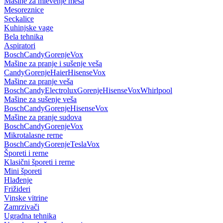
Mašine za mlevenje mesa
Mesoreznice
Seckalice
Kuhinjske vage
Bela tehnika
Aspiratori
Bosch
Candy
Gorenje
Vox
Mašine za pranje i sušenje veša
Candy
Gorenje
Haier
Hisense
Vox
Mašine za pranje veša
Bosch
Candy
Electrolux
Gorenje
Hisense
Vox
Whirlpool
Mašine za sušenje veša
Bosch
Candy
Gorenje
Hisense
Vox
Mašine za pranje sudova
Bosch
Candy
Gorenje
Vox
Mikrotalasne rerne
Bosch
Candy
Gorenje
Tesla
Vox
Šporeti i rerne
Klasični šporeti i rerne
Mini šporeti
Hlađenje
Frižideri
Vinske vitrine
Zamrzivači
Ugradna tehnika