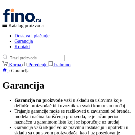
Katalog proizvoda
Dostava i plaćanje
Garancija
Kontakt
Korpa
Poredenje
Izabrano
›
Garancija
Garancija
Garancija na proizvode
važi u skladu sa uslovima koje
definiše proizvođač i/ili uvoznik za svaki konkretan uređaj.
Trajanje garancije može se razlikovati u zavisnosti od brenda,
modela i načina korišćenja proizvoda, te je tačan period
naznačen u garantnom listu koji se isporučuje uz uređaj.
Garancija važi isključivo uz pravilnu instalaciju i upotrebu u
skladu sa uputstvom proizvođača, kao i uz posedovanje