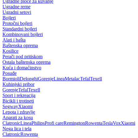
Ugradne ploče za kuvanje
Ugradne rerne
Ugradni setovi
Bojleri
Protočni bojleri
Standardni bojleri
Kombinovani bojleri
Alati i bašta
Baštenska oprema
Kosilice
Perači pod pritiskom
Ostala baštenska oprema
Kuća i domaćinstvo
Posuđe
Bormioli
Delonghi
Gorenje
Linea
Metalac
Tefal
Texell
Kuhinjski pribor
Gorenje
Tefal
Texell
Sport i rekreacija
Bicikli i trotineti
Segway
Xiaomi
Lepota i zdravlje
Aparati za kosu
Clatronic
Linea
Philips
Profi care
Remington
Rowenta
Tesla
Vox
Xiaomi
Nega lica i tela
Clatronic
Rowenta