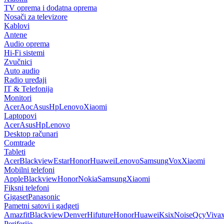
TV oprema i dodatna oprema
Nosači za televizore
Kablovi
Antene
Audio oprema
Hi-Fi sistemi
Zvučnici
Auto audio
Radio uređaji
IT & Telefonija
Monitori
Acer
Aoc
Asus
Hp
Lenovo
Xiaomi
Laptopovi
Acer
Asus
Hp
Lenovo
Desktop računari
Comtrade
Tableti
Acer
Blackview
Estar
Honor
Huawei
Lenovo
Samsung
Vox
Xiaomi
Mobilni telefoni
Apple
Blackview
Honor
Nokia
Samsung
Xiaomi
Fiksni telefoni
Gigaset
Panasonic
Pametni satovi i gadgeti
Amazfit
Blackview
Denver
Hifuture
Honor
Huawei
Ksix
Noise
Qcy
Viva
Periferije