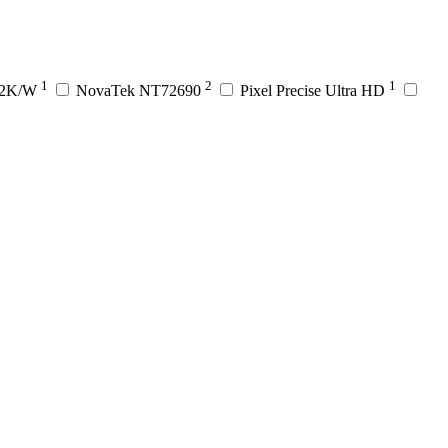
1
2
1
C2K/W
NovaTek NT72690
Pixel Precise Ultra HD