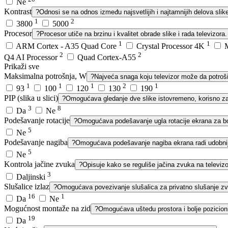
Ne
Kontrast
?
Odnosi se na odnos između najsvetlijih i najtamnijih delova slike
1
2
3800
5000
Procesor
?
Procesor utiče na brzinu i kvalitet obrade slike i rada televizora.
1
1
ARM Cortex - A35 Quad Core
Crystal Processor 4K
2
2
Q4 AI Processor
Quad Cortex-A55
Prikaži sve
Maksimalna potrošnja, W
?
Najveća snaga koju televizor može da potroši
1
1
1
2
1
93
100
120
130
190
PIP (slika u slici)
?
Omogućava gledanje dve slike istovremeno, korisno za
3
8
Da
Ne
Podešavanje rotacije
?
Omogućava podešavanje ugla rotacije ekrana za bol
5
Ne
Podešavanje nagiba
?
Omogućava podešavanje nagiba ekrana radi udobnij
5
Ne
Kontrola jačine zvuka
?
Opisuje kako se reguliše jačina zvuka na televizo
3
Daljinski
Slušalice izlaz
?
Omogućava povezivanje slušalica za privatno slušanje z
16
1
Da
Ne
Mogućnost montaže na zid
?
Omogućava uštedu prostora i bolje pozicioni
19
Da