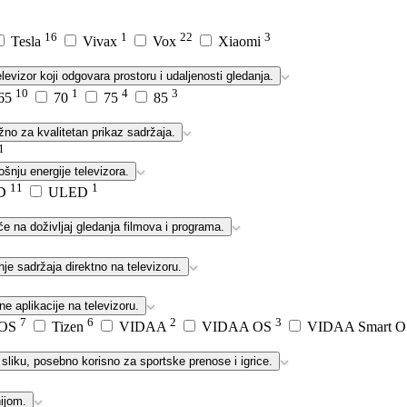
16
1
22
3
Tesla
Vivax
Vox
Xiaomi
evizor koji odgovara prostoru i udaljenosti gledanja.
10
1
4
3
65
70
75
85
važno za kvalitetan prikaz sadržaja.
1
rošnju energije televizora.
11
1
D
ULED
če na doživljaj gledanja filmova i programa.
je sadržaja direktno na televizoru.
ne aplikacije na televizoru.
7
6
2
3
 OS
Tizen
VIDAA
VIDAA OS
VIDAA Smart 
sliku, posebno korisno za sportske prenose i igrice.
nijom.