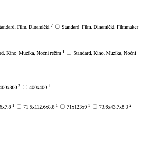
7
tandard, Film, Dinamički
Standard, Film, Dinamički, Filmmaker
1
rd, Kino, Muzika, Noćni režim
Standard, Kino, Muzika, Noćni
3
1
400x300
400x400
1
1
1
2
.6x7.8
71.5x112.6x8.8
71x123x9
73.6x43.7x8.3