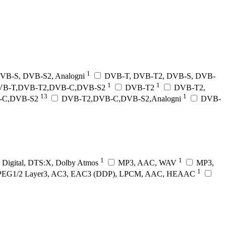
1
VB-S, DVB-S2, Analogni
DVB-T, DVB-T2, DVB-S, DVB-
1
1
VB-T,DVB-T2,DVB-C,DVB-S2
DVB-T2
DVB-T2,
13
1
-C,DVB-S2
DVB-T2,DVB-C,DVB-S2,Analogni
DVB-
1
1
 Digital, DTS:X, Dolby Atmos
MP3, AAC, WAV
MP3,
1
MPEG1/2 Layer3, AC3, EAC3 (DDP), LPCM, AAC, HEAAC