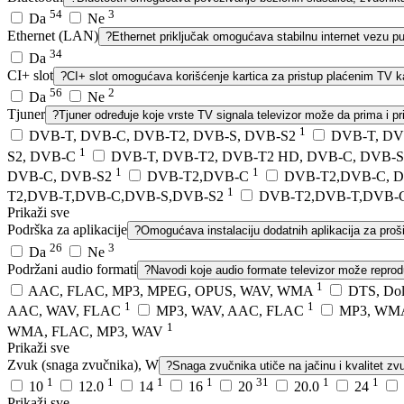
54
3
Da
Ne
Ethernet (LAN)
?
Ethernet priključak omogućava stabilnu internet vezu pu
34
Da
CI+ slot
?
CI+ slot omogućava korišćenje kartica za pristup plaćenim TV k
56
2
Da
Ne
Tjuner
?
Tjuner određuje koje vrste TV signala televizor može da prima i pr
1
DVB-T, DVB-C, DVB-T2, DVB-S, DVB-S2
DVB-T, DV
1
S2, DVB-C
DVB-T, DVB-T2, DVB-T2 HD, DVB-C, DVB-
1
1
DVB-C, DVB-S2
DVB-T2,DVB-C
DVB-T2,DVB-C, 
1
T2,DVB-T,DVB-C,DVB-S,DVB-S2
DVB-T2,DVB-T,DVB-
Prikaži sve
Podrška za aplikacije
?
Omogućava instalaciju dodatnih aplikacija za proši
26
3
Da
Ne
Podržani audio formati
?
Navodi koje audio formate televizor može reproduk
1
AAC, FLAC, MP3, MPEG, OPUS, WAV, WMA
DTS, Dol
1
1
AAC, WAV, FLAC
MP3, WAV, AAC, FLAC
MP3, WM
1
WMA, FLAC, MP3, WAV
Prikaži sve
Zvuk (snaga zvučnika), W
?
Snaga zvučnika utiče na jačinu i kvalitet zv
1
1
1
1
31
1
1
10
12.0
14
16
20
20.0
24
Prikaži sve