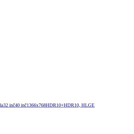
la
32 inč
40 inč
1366x768
HDR10+
HDR10, HLG
E