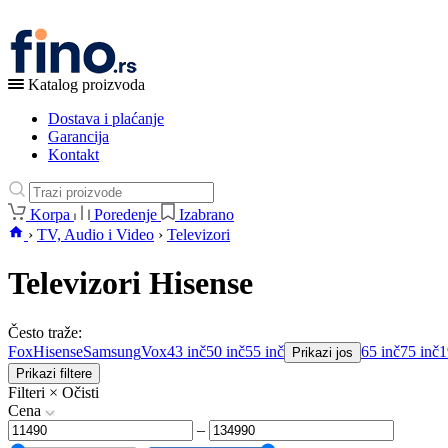
Katalog proizvoda
Dostava i plaćanje
Garancija
Kontakt
Korpa
Poredenje
Izabrano
›
TV, Audio i Video
›
Televizori
Televizori Hisense
Često traže:
Fox
Hisense
Samsung
Vox
43 inč
50 inč
55 inč
65 inč
75 inč
1
Prikazi jos
Prikazi filtere
Filteri
×
Očisti
Cena
–