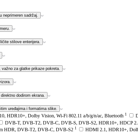
u neprimeren sadržaj.
ameru.
ičite stilove enterijera.
 važno za glatke prikaze pokreta.
vizora.
 direktno dodirom ekrana.
itim uređajima i formatima slike.
1
DR10+, Dolby Vision, Wi-Fi 802.11 a/b/g/n/ac, Bluetooth
DVB-T, DVB-T2, DVB-C, DVB-S, DVB-S2, HDR10+, HDCP 2
1
um HDR, DVB-T2, DVB-C, DVB-S2
HDMI 2.1, HDR10+, Dol