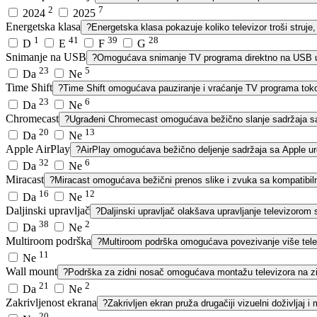
2
7
2024
2025
Energetska klasa
?
Energetska klasa pokazuje koliko televizor troši struje
1
41
39
28
D
E
F
G
Snimanje na USB
?
Omogućava snimanje TV programa direktno na USB ur
23
5
Da
Ne
Time Shift
?
Time Shift omogućava pauziranje i vraćanje TV programa tok
23
6
Da
Ne
Chromecast
?
Ugrađeni Chromecast omogućava bežično slanje sadržaja sa 
20
13
Da
Ne
Apple AirPlay
?
AirPlay omogućava bežično deljenje sadržaja sa Apple ure
32
6
Da
Ne
Miracast
?
Miracast omogućava bežični prenos slike i zvuka sa kompatibiln
16
12
Da
Ne
Daljinski upravljač
?
Daljinski upravljač olakšava upravljanje televizorom 
38
2
Da
Ne
Multiroom podrška
?
Multiroom podrška omogućava povezivanje više telev
11
Ne
Wall mount
?
Podrška za zidni nosač omogućava montažu televizora na zid
21
2
Da
Ne
Zakrivljenost ekrana
?
Zakrivljen ekran pruža drugačiji vizuelni doživljaj 
20