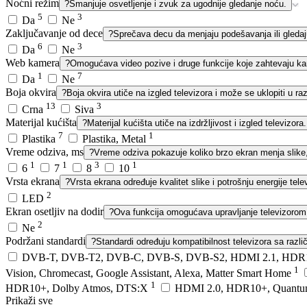
Noćni režim
?
Smanjuje osvetljenje i zvuk za ugodnije gledanje noću.
5
3
Da
Ne
Zaključavanje od dece
?
Sprečava decu da menjaju podešavanja ili gledaj
6
3
Da
Ne
Web kamera
?
Omogućava video pozive i druge funkcije koje zahtevaju k
1
7
Da
Ne
Boja okvira
?
Boja okvira utiče na izgled televizora i može se uklopiti u razl
13
3
Crna
Siva
Materijal kućišta
?
Materijal kućišta utiče na izdržljivost i izgled televizora.
7
1
Plastika
Plastika, Metal
Vreme odziva, ms
?
Vreme odziva pokazuje koliko brzo ekran menja slike,
1
1
3
1
6
7
8
10
Vrsta ekrana
?
Vrsta ekrana određuje kvalitet slike i potrošnju energije tele
2
LED
Ekran osetljiv na dodir
?
Ova funkcija omogućava upravljanje televizorom
2
Ne
Podržani standardi
?
Standardi određuju kompatibilnost televizora sa različ
DVB-T, DVB-T2, DVB-C, DVB-S, DVB-S2, HDMI 2.1, HDR10, H
1
Vision, Chromecast, Google Assistant, Alexa, Matter Smart Home
1
HDR10+, Dolby Atmos, DTS:X
HDMI 2.0, HDR10+, Quant
Prikaži sve