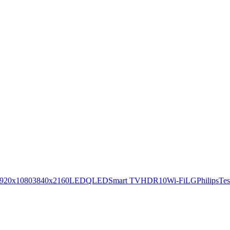
920x1080
3840x2160
LED
QLED
Smart TV
HDR10
Wi-Fi
LG
Philips
Tes