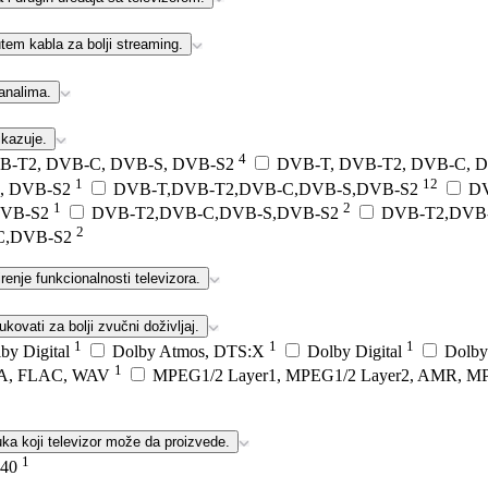
tem kabla za bolji streaming.
analima.
ikazuje.
4
B-T2, DVB-C, DVB-S, DVB-S2
DVB-T, DVB-T2, DVB-C, D
1
12
S, DVB-S2
DVB-T,DVB-T2,DVB-C,DVB-S,DVB-S2
D
1
2
DVB-S2
DVB-T2,DVB-C,DVB-S,DVB-S2
DVB-T2,DVB
2
C,DVB-S2
renje funkcionalnosti televizora.
ovati za bolji zvučni doživljaj.
1
1
1
by Digital
Dolby Atmos, DTS:X
Dolby Digital
Dolby
1
A, FLAC, WAV
MPEG1/2 Layer1, MPEG1/2 Layer2, AMR, 
uka koji televizor može da proizvede.
1
40