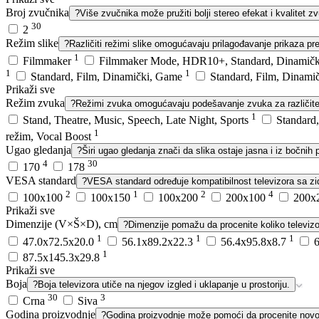
Broj zvučnika
?
Više zvučnika može pružiti bolji stereo efekat i kvalitet z
30
2
Režim slike
?
Različiti režimi slike omogućavaju prilagođavanje prikaza pr
1
Filmmaker
Filmmaker Mode, HDR10+, Standard, Dinamič
1
1
Standard, Film, Dinamički, Game
Standard, Film, Dinami
Prikaži sve
Režim zvuka
?
Režimi zvuka omogućavaju podešavanje zvuka za različite v
1
Stand, Theatre, Music, Speech, Late Night, Sports
Standard
1
režim, Vocal Boost
Ugao gledanja
?
Širi ugao gledanja znači da slika ostaje jasna i iz bočnih po
4
30
170
178
VESA standard
?
VESA standard određuje kompatibilnost televizora sa 
2
1
2
4
100x100
100x150
100x200
200x100
200x
Prikaži sve
Dimenzije (V×Š×D), cm
?
Dimenzije pomažu da procenite koliko televizor
1
1
1
47.0x72.5x20.0
56.1x89.2x22.3
56.4x95.8x8.7
1
87.5x145.3x29.8
Prikaži sve
Boja
?
Boja televizora utiče na njegov izgled i uklapanje u prostoriju.
30
3
Crna
Siva
Godina proizvodnje
?
Godina proizvodnje može pomoći da procenite novost