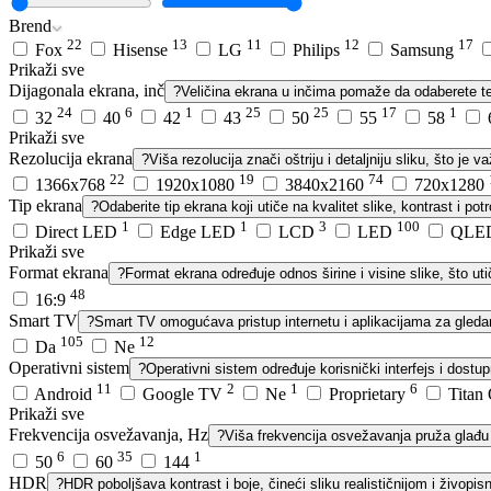
Brend
22
13
11
12
17
Fox
Hisense
LG
Philips
Samsung
Prikaži sve
Dijagonala ekrana, inč
?
Veličina ekrana u inčima pomaže da odaberete tel
24
6
1
25
25
17
1
32
40
42
43
50
55
58
Prikaži sve
Rezolucija ekrana
?
Viša rezolucija znači oštriju i detaljniju sliku, što je 
22
19
74
1366x768
1920x1080
3840x2160
720x1280
Tip ekrana
?
Odaberite tip ekrana koji utiče na kvalitet slike, kontrast i pot
1
1
3
100
Direct LED
Edge LED
LCD
LED
QLE
Prikaži sve
Format ekrana
?
Format ekrana određuje odnos širine i visine slike, što uti
48
16:9
Smart TV
?
Smart TV omogućava pristup internetu i aplikacijama za gledan
105
12
Da
Ne
Operativni sistem
?
Operativni sistem određuje korisnički interfejs i dostup
11
2
1
6
Android
Google TV
Ne
Proprietary
Titan
Prikaži sve
Frekvencija osvežavanja, Hz
?
Viša frekvencija osvežavanja pruža glađu 
6
35
1
50
60
144
HDR
?
HDR poboljšava kontrast i boje, čineći sliku realističnijom i živopis