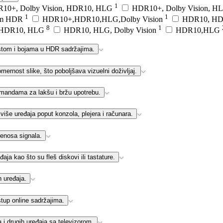
1
10+, Dolby Vision, HDR10, HLG
HDR10+, Dolby Vision, 
1
1
um HDR
HDR10+,HDR10,HLG,Dolby Vision
HDR10, HDR
8
1
HDR10, HLG
HDR10, HLG, Dolby Vision
HDR10,HLG
rastom i bojama u HDR sadržajima.
omernost slike, što poboljšava vizuelni doživljaj.
mandama za lakšu i bržu upotrebu.
še uređaja poput konzola, plejera i računara.
renosa signala.
aja kao što su fleš diskovi ili tastature.
 uređaja.
tup online sadržajima.
i drugih uređaja sa televizorom.