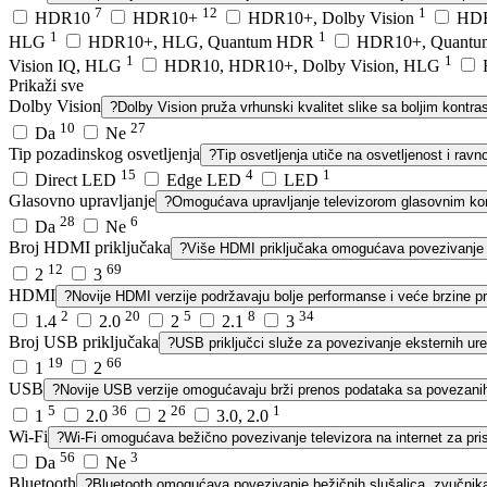
7
12
1
HDR10
HDR10+
HDR10+, Dolby Vision
HDR
1
1
HLG
HDR10+, HLG, Quantum HDR
HDR10+, Quant
1
1
Vision IQ, HLG
HDR10, HDR10+, Dolby Vision, HLG
Prikaži sve
Dolby Vision
?
Dolby Vision pruža vrhunski kvalitet slike sa boljim kont
10
27
Da
Ne
Tip pozadinskog osvetljenja
?
Tip osvetljenja utiče na osvetljenost i ravn
15
4
1
Direct LED
Edge LED
LED
Glasovno upravljanje
?
Omogućava upravljanje televizorom glasovnim ko
28
6
Da
Ne
Broj HDMI priključaka
?
Više HDMI priključaka omogućava povezivanje vi
12
69
2
3
HDMI
?
Novije HDMI verzije podržavaju bolje performanse i veće brzine p
2
20
5
8
34
1.4
2.0
2
2.1
3
Broj USB priključaka
?
USB priključci služe za povezivanje eksternih uređ
19
66
1
2
USB
?
Novije USB verzije omogućavaju brži prenos podataka sa povezanih
5
36
26
1
1
2.0
2
3.0, 2.0
Wi-Fi
?
Wi-Fi omogućava bežično povezivanje televizora na internet za pris
56
3
Da
Ne
Bluetooth
?
Bluetooth omogućava povezivanje bežičnih slušalica, zvučnika 