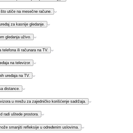
, što utiče na mesečne račune.
eđaj za kasnije gledanje.
om gledanja uživo.
telefona ili računara na TV.
đaja na televizor.
ih uređaja na TV.
sa distance.
izora u mrežu za zajedničko korišćenje sadržaja.
 radi uštede prostora.
i može smanjiti refleksije u određenim uslovima.