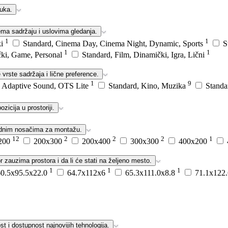
vuka.
ema sadržaju i uslovima gledanja.
1
1
ki
Standard, Cinema Day, Cinema Night, Dynamic, Sports
S
1
1
čki, Game, Personal
Standard, Film, Dinamički, Igra, Lični
rste sadržaja i lične preference.
1
9
, Adaptive Sound, OTS Lite
Standard, Kino, Muzika
Standa
zicija u prostoriji.
zidnim nosačima za montažu.
12
2
2
2
1
200
200x300
200x400
300x300
400x200
 zauzima prostora i da li će stati na željeno mesto.
1
1
1
60.5x95.5x22.0
64.7x112x6
65.3x111.0x8.8
71.1x122
 i dostupnost najnovijih tehnologija.