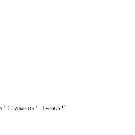
2
1
10
OS
Whale OS
webOS