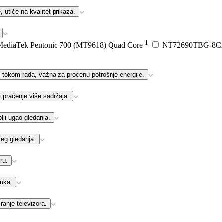
, utiče na kvalitet prikaza.
1
MediaTek Pentonic 700 (MT9618) Quad Core
NT72690TBG-8
 tokom rada, važna za procenu potrošnje energije.
 praćenje više sadržaja.
ji ugao gledanja.
eg gledanja.
ru.
vuka.
ranje televizora.