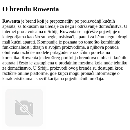
O brendu Rowenta
Rowenta
je brend koji je prepoznatljiv po proizvodnji kućnih
aparata, sa fokusom na uređaje za negu i održavanje domaćinstva. U
internet prodavnicama u Srbiji, Rowenta se najčešće pojavljuje u
kategorijama kao što su pegle, usisivači, aparati za ličnu negu i drugi
mali kućni aparati. Kompanija je poznata po tome što kombinuje
funkcionalnost i dizajn u svojim proizvodima, a njihova ponuda
obuhvata različite modele prilagođene različitim potrebama
korisnika. Rowenta je deo šireg portfolija brendova u oblasti kućnih
aparata i često je zastupljena u prodajnim mestima koja nude tehniku
za domaćinstvo. U Srbiji, proizvodi ovog brenda su dostupni kroz
različite online platforme, gde kupci mogu pronaći informacije o
karakteristikama i specifikacijama pojedinačnih uređaja.