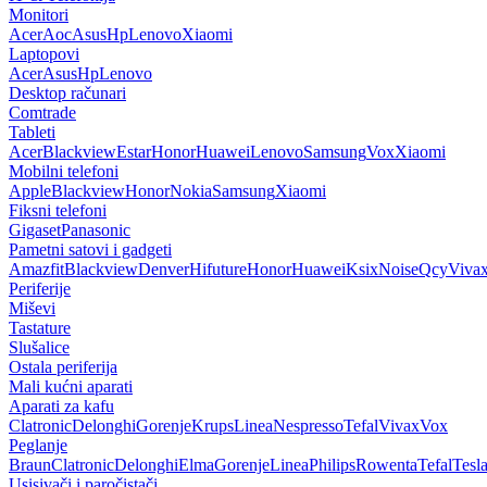
Monitori
Acer
Aoc
Asus
Hp
Lenovo
Xiaomi
Laptopovi
Acer
Asus
Hp
Lenovo
Desktop računari
Comtrade
Tableti
Acer
Blackview
Estar
Honor
Huawei
Lenovo
Samsung
Vox
Xiaomi
Mobilni telefoni
Apple
Blackview
Honor
Nokia
Samsung
Xiaomi
Fiksni telefoni
Gigaset
Panasonic
Pametni satovi i gadgeti
Amazfit
Blackview
Denver
Hifuture
Honor
Huawei
Ksix
Noise
Qcy
Viva
Periferije
Miševi
Tastature
Slušalice
Ostala periferija
Mali kućni aparati
Aparati za kafu
Clatronic
Delonghi
Gorenje
Krups
Linea
Nespresso
Tefal
Vivax
Vox
Peglanje
Braun
Clatronic
Delonghi
Elma
Gorenje
Linea
Philips
Rowenta
Tefal
Tesl
Usisivači i paročistači