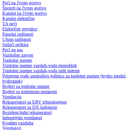
Peći na čvrsto gorivo
Šporeti na čvrsto gorivo
Kamini na čvrsto gorivo
Kamini električne
TA peći
Električne grejalice
Panelni radijatori
Uljani radijatori
Sušači peškira
Peći na gas
Vazdušne zavese
Toplotne pumpe
Toplotne pumpe vazduh-voda monoblok
Toplotne pumpe vazduh-voda split sistemi
Priprema vode unutrašnja jedinica za toplotne pumpe (hydro modul,
hydrotank)
Bojleri za toplotne pumpe
Bojleri sa toplotnom pumpom
Ventilacija
Rekuperatori sa ERV tehnologijom
Rekuperatori sa DX kalemom
Rezidencijalni rekuperatori
Industrijski ventilatori
Kvalitet vazduha
Ventilatori