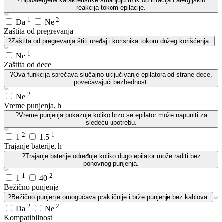
?
Hipoalergene karakteristike smanjuju rizik od iritacija i alergijskih
reakcija tokom epilacije.
1
2
Da
Ne
Zaštita od pregrevanja
?
Zaštita od pregrevanja štiti uređaj i korisnika tokom dužeg korišćenja.
1
Ne
Zaštita od dece
?
Ova funkcija sprečava slučajno uključivanje epilatora od strane dece,
povećavajući bezbednost.
2
Ne
Vreme punjenja, h
?
Vreme punjenja pokazuje koliko brzo se epilator može napuniti za
sledeću upotrebu.
2
1
1
1.5
Trajanje baterije, h
?
Trajanje baterije određuje koliko dugo epilator može raditi bez
ponovnog punjenja.
1
2
1
40
Bežično punjenje
?
Bežično punjenje omogućava praktičnije i brže punjenje bez kablova.
2
2
Da
Ne
Kompatibilnost