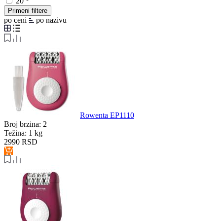
20
Primeni filtere
po ceni
po nazivu
Rowenta EP1110
Broj brzina:
2
Težina:
1 kg
2990
RSD