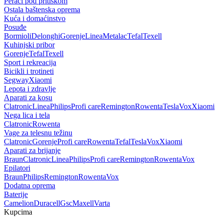
Perači pod pritiskom
Ostala baštenska oprema
Kuća i domaćinstvo
Posuđe
Bormioli
Delonghi
Gorenje
Linea
Metalac
Tefal
Texell
Kuhinjski pribor
Gorenje
Tefal
Texell
Sport i rekreacija
Bicikli i trotineti
Segway
Xiaomi
Lepota i zdravlje
Aparati za kosu
Clatronic
Linea
Philips
Profi care
Remington
Rowenta
Tesla
Vox
Xiaomi
Nega lica i tela
Clatronic
Rowenta
Vage za telesnu težinu
Clatronic
Gorenje
Profi care
Rowenta
Tefal
Tesla
Vox
Xiaomi
Aparati za brijanje
Braun
Clatronic
Linea
Philips
Profi care
Remington
Rowenta
Vox
Epilatori
Braun
Philips
Remington
Rowenta
Vox
Dodatna oprema
Baterije
Camelion
Duracell
Gsc
Maxell
Varta
Kupcima