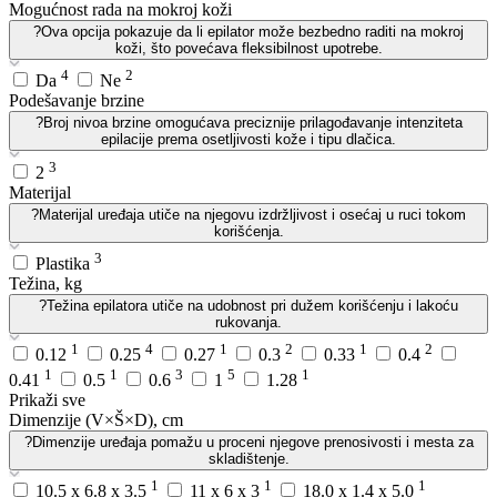
Mogućnost rada na mokroj koži
?
Ova opcija pokazuje da li epilator može bezbedno raditi na mokroj
koži, što povećava fleksibilnost upotrebe.
4
2
Da
Ne
Podešavanje brzine
?
Broj nivoa brzine omogućava preciznije prilagođavanje intenziteta
epilacije prema osetljivosti kože i tipu dlačica.
3
2
Materijal
?
Materijal uređaja utiče na njegovu izdržljivost i osećaj u ruci tokom
korišćenja.
3
Plastika
Težina, kg
?
Težina epilatora utiče na udobnost pri dužem korišćenju i lakoću
rukovanja.
1
4
1
2
1
2
0.12
0.25
0.27
0.3
0.33
0.4
1
1
3
5
1
0.41
0.5
0.6
1
1.28
Prikaži sve
Dimenzije (V×Š×D), cm
?
Dimenzije uređaja pomažu u proceni njegove prenosivosti i mesta za
skladištenje.
1
1
1
10.5 x 6.8 x 3.5
11 x 6 x 3
18.0 x 1.4 x 5.0