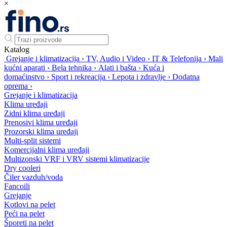
×
Katalog
Grejanje i klimatizacija
›
TV, Audio i Video
›
IT & Telefonija
›
Mali
kućni aparati
›
Bela tehnika
›
Alati i bašta
›
Kuća i
domaćinstvo
›
Sport i rekreacija
›
Lepota i zdravlje
›
Dodatna
oprema
›
Grejanje i klimatizacija
Klima uređaji
Zidni klima uređaji
Prenosivi klima uređaji
Prozorski klima uređaji
Multi-split sistemi
Komercijalni klima uređaji
Multizonski VRF i VRV sistemi klimatizacije
Dry cooleri
Čiler vazduh/voda
Fancoili
Grejanje
Kotlovi na pelet
Peći na pelet
Šporeti na pelet