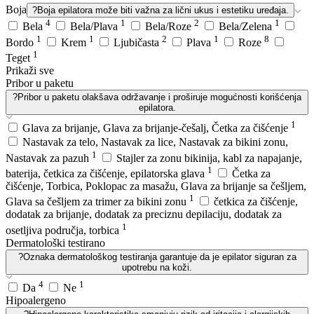
Boja
?
Boja epilatora može biti važna za lični ukus i estetiku uređaja.
4
1
2
1
Bela
Bela/Plava
Bela/Roze
Bela/Zelena
1
1
2
1
8
Bordo
Krem
Ljubičasta
Plava
Roze
1
Teget
Prikaži sve
Pribor u paketu
?
Pribor u paketu olakšava održavanje i proširuje mogućnosti korišćenja
epilatora.
1
Glava za brijanje, Glava za brijanje-češalj, Četka za čišćenje
Nastavak za telo, Nastavak za lice, Nastavak za bikini zonu,
1
Nastavak za pazuh
Stajler za zonu bikinija, kabl za napajanje,
1
baterija, četkica za čišćenje, epilatorska glava
Četka za
čišćenje, Torbica, Poklopac za masažu, Glava za brijanje sa češljem,
1
Glava sa češljem za trimer za bikini zonu
četkica za čišćenje,
dodatak za brijanje, dodatak za preciznu depilaciju, dodatak za
1
osetljiva područja, torbica
Dermatološki testirano
?
Oznaka dermatološkog testiranja garantuje da je epilator siguran za
upotrebu na koži.
4
1
Da
Ne
Hipoalergeno