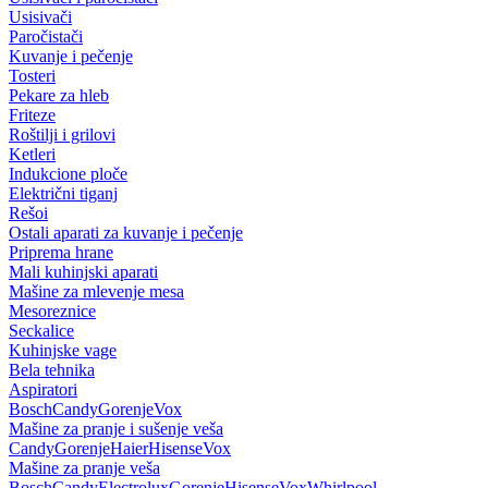
Usisivači
Paročistači
Kuvanje i pečenje
Tosteri
Pekare za hleb
Friteze
Roštilji i grilovi
Ketleri
Indukcione ploče
Električni tiganj
Rešoi
Ostali aparati za kuvanje i pečenje
Priprema hrane
Mali kuhinjski aparati
Mašine za mlevenje mesa
Mesoreznice
Seckalice
Kuhinjske vage
Bela tehnika
Aspiratori
Bosch
Candy
Gorenje
Vox
Mašine za pranje i sušenje veša
Candy
Gorenje
Haier
Hisense
Vox
Mašine za pranje veša
Bosch
Candy
Electrolux
Gorenje
Hisense
Vox
Whirlpool