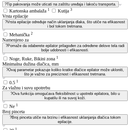
?
Tip pakovanja može uticati na zaštitu uređaja i lakoću transporta.
1
3
Kartonska ambalaža
Kutija
Vrsta epilacije
?
Vrsta epilacije određuje način uklanjanja dlaka, što utiče na efikasnost
i bol tokom tretmana.
2
Mehanička
Namenjeno za
?
Pomaže da odaberete epilator prilagođen za određene delove tela radi
bolje udobnosti i efikasnosti.
1
Noge, Ruke, Bikini zona
Minimalna dužina dlačica, mm
?
Ovaj parametar pokazuje koliko kratke dlačice epilator može ukloniti,
što je važno za preciznost i efikasnost tretmana.
1
0.5
Za vlažnu i suvu upotrebu
?
Ova funkcija omogućava fleksibilnost u upotrebi epilatora, bilo u
kupatilu ili na suvoj koži.
1
Ne
Broj pinceta
?
Broj pinceta utiče na brzinu i efikasnost uklanjanja dlačica tokom
epilacije.
1