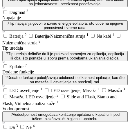
na jednostavnost i preciznost podešavanja.
3
Dugmad
Napajanje
?
Tip napajanja govori o izvoru energije epilatora, što utiče na njegovu
prenosivost i vreme rada.
2
1
1
Baterija
Baterija/Naizmenična struja
Na kabl
8
Naizmenična struja
Tip uređaja
?
Tip uređaja definiše da li je proizvod namenjen za epilaciju, depilaciju
ili oba, što pomaže u izboru prema potrebama uklanjanja dlačica.
7
Epilator
Dodatne funkcije
?
Dodatne funkcije poboljšavaju udobnost i efikasnost epilacije, kao što
su masaža ili osvetljenje za precizniji rad.
1
1
3
LED osvetljenje
LED osvetljenje, Masaža
Masaža
3
Masaža, LED osvetljenje
Slide and Flash, Stamp and
1
Flash, Virtuelna analiza kože
Vodootpornost
?
Vodootpornost omogućava korišćenje epilatora u kupatilu ili pod
tušem, olakšavajući higijenu i upotrebu.
3
4
Da
Ne