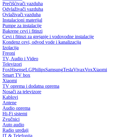
Prečišćivači vazduha
Odvlaživači vazduha
Ovlaživači vazduha
Instalacioni materijal
Pumpe za instalacije
Bakrene cevi i fitinzi
Cevi i fitinzi za grejanje i vodovodne instalacije
Kondenz cevi, odvod vode i kanalizacija
Izolacija
Freoni
TV, Audio i Video
Televizori
Fox
Hisense
LG
Philips
Samsung
Tesla
Vivax
Vox
Xiaomi
Smart TV box
Xiaomi
TV oprema i dodatna oprema
Nosači za televizore
Kablovi
Antene
Audio oprema
Hi-Fi sistemi
Zvučnici
Auto audio
Radio uređaji
IT & Telefonija