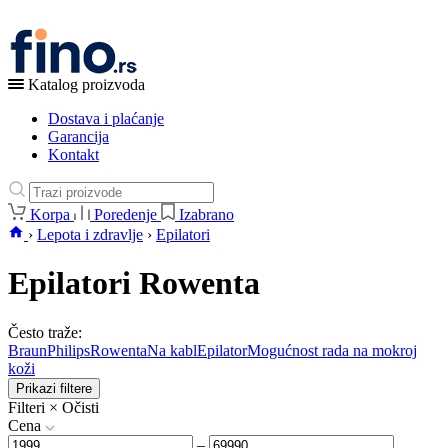
Katalog proizvoda
Dostava i plaćanje
Garancija
Kontakt
Korpa
Poredenje
Izabrano
›
Lepota i zdravlje
›
Epilatori
Epilatori Rowenta
Često traže:
Braun
Philips
Rowenta
Na kabl
Epilator
Mogućnost rada na mokroj
koži
Prikazi filtere
Filteri
×
Očisti
Cena
–