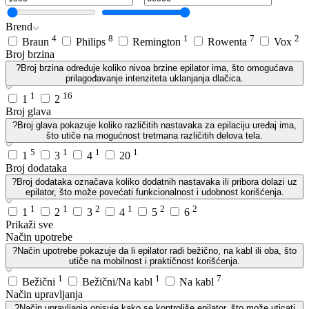
Brend
4
8
1
7
2
Braun
Philips
Remington
Rowenta
Vox
Broj brzina
?
Broj brzina određuje koliko nivoa brzine epilator ima, što omogućava
prilagođavanje intenziteta uklanjanja dlačica.
1
16
1
2
Broj glava
?
Broj glava pokazuje koliko različitih nastavaka za epilaciju uređaj ima,
što utiče na mogućnost tretmana različitih delova tela.
5
1
1
1
1
3
4
20
Broj dodataka
?
Broj dodataka označava koliko dodatnih nastavaka ili pribora dolazi uz
epilator, što može povećati funkcionalnost i udobnost korišćenja.
1
1
2
1
2
2
1
2
3
4
5
6
Prikaži sve
Način upotrebe
?
Način upotrebe pokazuje da li epilator radi bežično, na kabl ili oba, što
utiče na mobilnost i praktičnost korišćenja.
1
1
7
Bežični
Bežični/Na kabl
Na kabl
Način upravljanja
?
Način upravljanja opisuje kako se kontroliše epilator, što može uticati