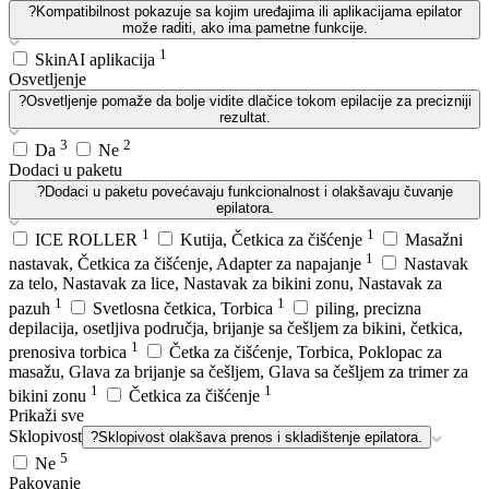
?
Kompatibilnost pokazuje sa kojim uređajima ili aplikacijama epilator
može raditi, ako ima pametne funkcije.
1
SkinAI aplikacija
Osvetljenje
?
Osvetljenje pomaže da bolje vidite dlačice tokom epilacije za precizniji
rezultat.
3
2
Da
Ne
Dodaci u paketu
?
Dodaci u paketu povećavaju funkcionalnost i olakšavaju čuvanje
epilatora.
1
1
ICE ROLLER
Kutija, Četkica za čišćenje
Masažni
1
nastavak, Četkica za čišćenje, Adapter za napajanje
Nastavak
za telo, Nastavak za lice, Nastavak za bikini zonu, Nastavak za
1
1
pazuh
Svetlosna četkica, Torbica
piling, precizna
depilacija, osetljiva područja, brijanje sa češljem za bikini, četkica,
1
prenosiva torbica
Četka za čišćenje, Torbica, Poklopac za
masažu, Glava za brijanje sa češljem, Glava sa češljem za trimer za
1
1
bikini zonu
Četkica za čišćenje
Prikaži sve
Sklopivost
?
Sklopivost olakšava prenos i skladištenje epilatora.
5
Ne
Pakovanje