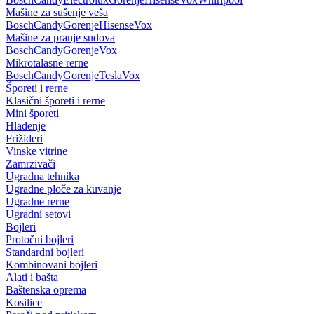
Mašine za sušenje veša
Bosch
Candy
Gorenje
Hisense
Vox
Mašine za pranje sudova
Bosch
Candy
Gorenje
Vox
Mikrotalasne rerne
Bosch
Candy
Gorenje
Tesla
Vox
Šporeti i rerne
Klasični šporeti i rerne
Mini šporeti
Hlađenje
Frižideri
Vinske vitrine
Zamrzivači
Ugradna tehnika
Ugradne ploče za kuvanje
Ugradne rerne
Ugradni setovi
Bojleri
Protočni bojleri
Standardni bojleri
Kombinovani bojleri
Alati i bašta
Baštenska oprema
Kosilice