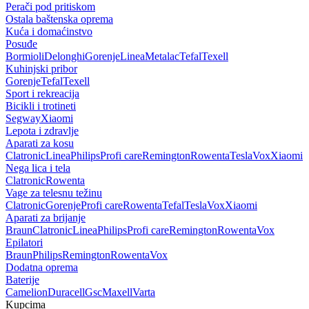
Perači pod pritiskom
Ostala baštenska oprema
Kuća i domaćinstvo
Posuđe
Bormioli
Delonghi
Gorenje
Linea
Metalac
Tefal
Texell
Kuhinjski pribor
Gorenje
Tefal
Texell
Sport i rekreacija
Bicikli i trotineti
Segway
Xiaomi
Lepota i zdravlje
Aparati za kosu
Clatronic
Linea
Philips
Profi care
Remington
Rowenta
Tesla
Vox
Xiaomi
Nega lica i tela
Clatronic
Rowenta
Vage za telesnu težinu
Clatronic
Gorenje
Profi care
Rowenta
Tefal
Tesla
Vox
Xiaomi
Aparati za brijanje
Braun
Clatronic
Linea
Philips
Profi care
Remington
Rowenta
Vox
Epilatori
Braun
Philips
Remington
Rowenta
Vox
Dodatna oprema
Baterije
Camelion
Duracell
Gsc
Maxell
Varta
Kupcima