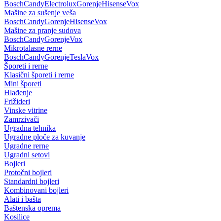
Bosch
Candy
Electrolux
Gorenje
Hisense
Vox
Mašine za sušenje veša
Bosch
Candy
Gorenje
Hisense
Vox
Mašine za pranje sudova
Bosch
Candy
Gorenje
Vox
Mikrotalasne rerne
Bosch
Candy
Gorenje
Tesla
Vox
Šporeti i rerne
Klasični šporeti i rerne
Mini šporeti
Hlađenje
Frižideri
Vinske vitrine
Zamrzivači
Ugradna tehnika
Ugradne ploče za kuvanje
Ugradne rerne
Ugradni setovi
Bojleri
Protočni bojleri
Standardni bojleri
Kombinovani bojleri
Alati i bašta
Baštenska oprema
Kosilice