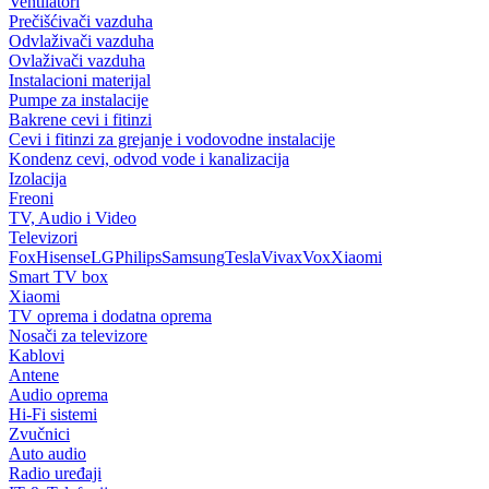
Ventilatori
Prečišćivači vazduha
Odvlaživači vazduha
Ovlaživači vazduha
Instalacioni materijal
Pumpe za instalacije
Bakrene cevi i fitinzi
Cevi i fitinzi za grejanje i vodovodne instalacije
Kondenz cevi, odvod vode i kanalizacija
Izolacija
Freoni
TV, Audio i Video
Televizori
Fox
Hisense
LG
Philips
Samsung
Tesla
Vivax
Vox
Xiaomi
Smart TV box
Xiaomi
TV oprema i dodatna oprema
Nosači za televizore
Kablovi
Antene
Audio oprema
Hi-Fi sistemi
Zvučnici
Auto audio
Radio uređaji