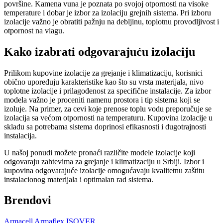
površine. Kamena vuna je poznata po svojoj otpornosti na visoke
temperature i dobar je izbor za izolaciju grejnih sistema. Pri izboru
izolacije važno je obratiti pažnju na debljinu, toplotnu provodljivost i
otpornost na vlagu.
Kako izabrati odgovarajuću izolaciju
Prilikom kupovine izolacije za grejanje i klimatizaciju, korisnici
obično upoređuju karakteristike kao što su vrsta materijala, nivo
toplotne izolacije i prilagođenost za specifične instalacije. Za izbor
modela važno je proceniti namenu prostora i tip sistema koji se
izoluje. Na primer, za cevi koje prenose toplu vodu preporučuje se
izolacija sa većom otpornosti na temperaturu. Kupovina izolacije u
skladu sa potrebama sistema doprinosi efikasnosti i dugotrajnosti
instalacija.
U našoj ponudi možete pronaći različite modele izolacije koji
odgovaraju zahtevima za grejanje i klimatizaciju u Srbiji. Izbor i
kupovina odgovarajuće izolacije omogućavaju kvalitetnu zaštitu
instalacionog materijala i optimalan rad sistema.
Brendovi
Armacell
Armaflex
ISOVER