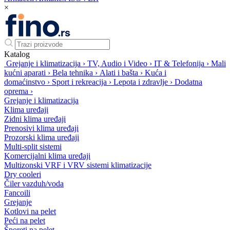
×
Katalog
Grejanje i klimatizacija
›
TV, Audio i Video
›
IT & Telefonija
›
Mali
kućni aparati
›
Bela tehnika
›
Alati i bašta
›
Kuća i
domaćinstvo
›
Sport i rekreacija
›
Lepota i zdravlje
›
Dodatna
oprema
›
Grejanje i klimatizacija
Klima uređaji
Zidni klima uređaji
Prenosivi klima uređaji
Prozorski klima uređaji
Multi-split sistemi
Komercijalni klima uređaji
Multizonski VRF i VRV sistemi klimatizacije
Dry cooleri
Čiler vazduh/voda
Fancoili
Grejanje
Kotlovi na pelet
Peći na pelet
Šporeti na pelet