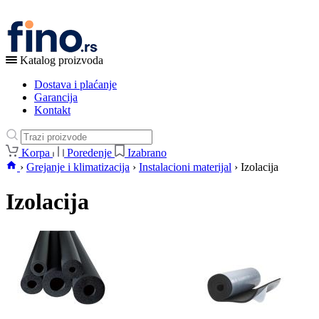
Katalog proizvoda
Dostava i plaćanje
Garancija
Kontakt
Korpa
Poredenje
Izabrano
›
Grejanje i klimatizacija
›
Instalacioni materijal
›
Izolacija
Izolacija