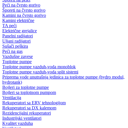
Peći na čvrsto gorivo
Šporeti na čvrsto gorivo
Kamini na čvrsto gorivo
Kamini električne
TA peći
Električne grejalice
Panelni radijatori
Uljani radijatori
Sušači peškira
Peći na gas
Vazdušne zavese
Toplotne pumpe
Toplotne pumpe vazduh-voda monoblok
Toplotne pumpe vazduh-voda split sistemi
Priprema vode unutrašnja jedinica za toplotne pumpe (hydro modul,
hydrotank)
Bojleri za toplotne pumpe
Bojleri sa toplotnom pumpom
Ventilacija
Rekuperatori sa ERV tehnologijom
Rekuperatori sa DX kalemom
Rezidencijalni rekuperatori
Industrijski ventilatori
Kvalitet vazduha