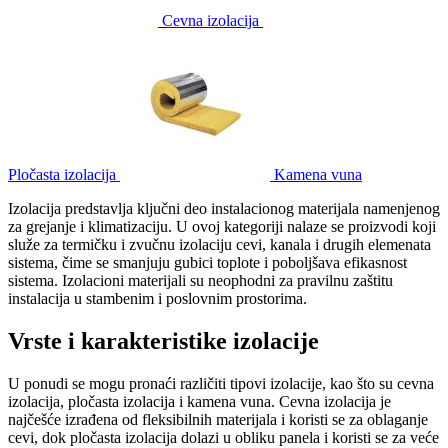
Cevna izolacija
Pločasta izolacija
Kamena vuna
Izolacija predstavlja ključni deo instalacionog materijala namenjenog
za grejanje i klimatizaciju. U ovoj kategoriji nalaze se proizvodi koji
služe za termičku i zvučnu izolaciju cevi, kanala i drugih elemenata
sistema, čime se smanjuju gubici toplote i poboljšava efikasnost
sistema. Izolacioni materijali su neophodni za pravilnu zaštitu
instalacija u stambenim i poslovnim prostorima.
Vrste i karakteristike izolacije
U ponudi se mogu pronaći različiti tipovi izolacije, kao što su cevna
izolacija, pločasta izolacija i kamena vuna. Cevna izolacija je
najčešće izrađena od fleksibilnih materijala i koristi se za oblaganje
cevi, dok pločasta izolacija dolazi u obliku panela i koristi se za veće