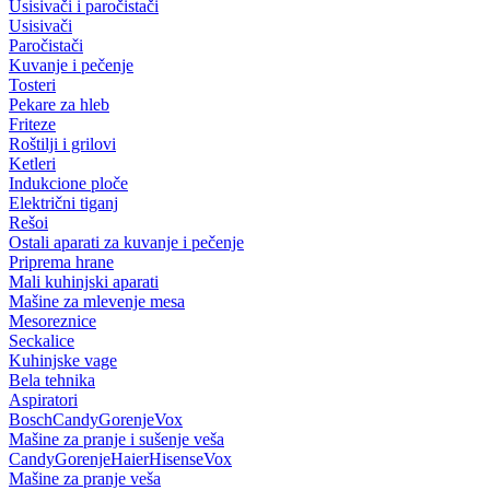
Usisivači i paročistači
Usisivači
Paročistači
Kuvanje i pečenje
Tosteri
Pekare za hleb
Friteze
Roštilji i grilovi
Ketleri
Indukcione ploče
Električni tiganj
Rešoi
Ostali aparati za kuvanje i pečenje
Priprema hrane
Mali kuhinjski aparati
Mašine za mlevenje mesa
Mesoreznice
Seckalice
Kuhinjske vage
Bela tehnika
Aspiratori
Bosch
Candy
Gorenje
Vox
Mašine za pranje i sušenje veša
Candy
Gorenje
Haier
Hisense
Vox
Mašine za pranje veša