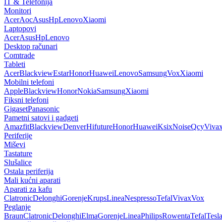
IT & Telefonija
Monitori
Acer
Aoc
Asus
Hp
Lenovo
Xiaomi
Laptopovi
Acer
Asus
Hp
Lenovo
Desktop računari
Comtrade
Tableti
Acer
Blackview
Estar
Honor
Huawei
Lenovo
Samsung
Vox
Xiaomi
Mobilni telefoni
Apple
Blackview
Honor
Nokia
Samsung
Xiaomi
Fiksni telefoni
Gigaset
Panasonic
Pametni satovi i gadgeti
Amazfit
Blackview
Denver
Hifuture
Honor
Huawei
Ksix
Noise
Qcy
Viva
Periferije
Miševi
Tastature
Slušalice
Ostala periferija
Mali kućni aparati
Aparati za kafu
Clatronic
Delonghi
Gorenje
Krups
Linea
Nespresso
Tefal
Vivax
Vox
Peglanje
Braun
Clatronic
Delonghi
Elma
Gorenje
Linea
Philips
Rowenta
Tefal
Tesl