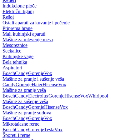
Ketleri
Indukcione ploče
Električni tiganj
Rešoi
Ostali aparati za kuvanje i pečenje
Priprema hrane
Mali kuhinjski aparati
Mašine za mlevenje mesa
Mesoreznice
Seckalice
Kuhinjske vage
Bela tehnika
Aspiratori
Bosch
Candy
Gorenje
Vox
Mašine za pranje i sušenje veša
Candy
Gorenje
Haier
Hisense
Vox
Mašine za pranje veša
Bosch
Candy
Electrolux
Gorenje
Hisense
Vox
Whirlpool
Mašine za sušenje veša
Bosch
Candy
Gorenje
Hisense
Vox
Mašine za pranje sudova
Bosch
Candy
Gorenje
Vox
Mikrotalasne rerne
Bosch
Candy
Gorenje
Tesla
Vox
Šporeti i rerne