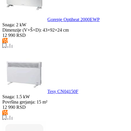
Gorenje Optiheat 2000EWP
Snaga:
2 kW
Dimenzije (V×Š×D):
43×92×24 cm
12 990
RSD
Tesy CN04150F
Snaga:
1.5 kW
Površina grejanja:
15 m²
12 990
RSD