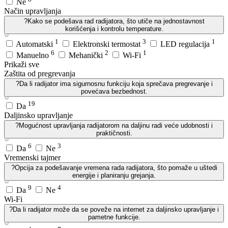
Ne
Način upravljanja
?
Kako se podešava rad radijatora, što utiče na jednostavnost
korišćenja i kontrolu temperature.
1
3
1
Automatski
Elektronski termostat
LED regulacija
6
2
1
Manuelno
Mehanički
Wi-Fi
Prikaži sve
Zaštita od pregrevanja
?
Da li radijator ima sigurnosnu funkciju koja sprečava pregrevanje i
povećava bezbednost.
19
Da
Daljinsko upravljanje
?
Mogućnost upravljanja radijatorom na daljinu radi veće udobnosti i
praktičnosti.
6
3
Da
Ne
Vremenski tajmer
?
Opcija za podešavanje vremena rada radijatora, što pomaže u uštedi
energije i planiranju grejanja.
9
4
Da
Ne
Wi-Fi
?
Da li radijator može da se poveže na internet za daljinsko upravljanje i
pametne funkcije.