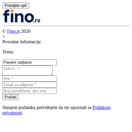
Pošaljite upit
©
Fino.rs
2026
×
Povratne informacije
Tema:
Poslati
Slanjem podataka potvrđujete da ste upoznati sa
Politikom
privatnosti
.