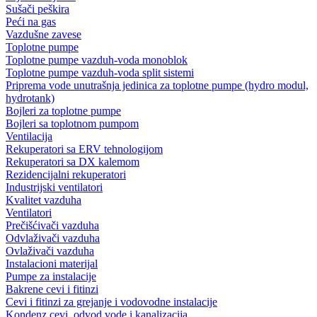
Sušači peškira
Peći na gas
Vazdušne zavese
Toplotne pumpe
Toplotne pumpe vazduh-voda monoblok
Toplotne pumpe vazduh-voda split sistemi
Priprema vode unutrašnja jedinica za toplotne pumpe (hydro modul,
hydrotank)
Bojleri za toplotne pumpe
Bojleri sa toplotnom pumpom
Ventilacija
Rekuperatori sa ERV tehnologijom
Rekuperatori sa DX kalemom
Rezidencijalni rekuperatori
Industrijski ventilatori
Kvalitet vazduha
Ventilatori
Prečišćivači vazduha
Odvlaživači vazduha
Ovlaživači vazduha
Instalacioni materijal
Pumpe za instalacije
Bakrene cevi i fitinzi
Cevi i fitinzi za grejanje i vodovodne instalacije
Kondenz cevi, odvod vode i kanalizacija