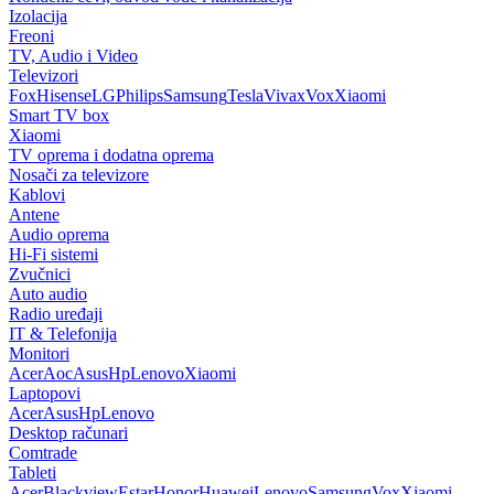
Izolacija
Freoni
TV, Audio i Video
Televizori
Fox
Hisense
LG
Philips
Samsung
Tesla
Vivax
Vox
Xiaomi
Smart TV box
Xiaomi
TV oprema i dodatna oprema
Nosači za televizore
Kablovi
Antene
Audio oprema
Hi-Fi sistemi
Zvučnici
Auto audio
Radio uređaji
IT & Telefonija
Monitori
Acer
Aoc
Asus
Hp
Lenovo
Xiaomi
Laptopovi
Acer
Asus
Hp
Lenovo
Desktop računari
Comtrade
Tableti
Acer
Blackview
Estar
Honor
Huawei
Lenovo
Samsung
Vox
Xiaomi