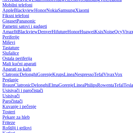
Mobilni telefoni
Apple
Blackview
Honor
Nokia
Samsung
Xiaomi
Fiksni telefoni
Gigaset
Panasonic
Pametni satovi i gadgeti
Amazfit
Blackview
Denver
Hifuture
Honor
Huawei
Ksix
Noise
Qcy
Viva
Periferije
Miševi
Tastature
Slušalice
Ostala periferija
Mali kućni aparati
Aparati za kafu
Clatronic
Delonghi
Gorenje
Krups
Linea
Nespresso
Tefal
Vivax
Vox
Peglanje
Braun
Clatronic
Delonghi
Elma
Gorenje
Linea
Philips
Rowenta
Tefal
Tesl
Usisivači i paročistači
Usisivači
Paročistači
Kuvanje i pečenje
Tosteri
Pekare za hleb
Friteze
Roštilji i grilovi