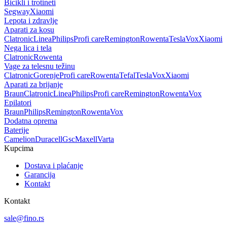
Bicikli i trotineti
Segway
Xiaomi
Lepota i zdravlje
Aparati za kosu
Clatronic
Linea
Philips
Profi care
Remington
Rowenta
Tesla
Vox
Xiaomi
Nega lica i tela
Clatronic
Rowenta
Vage za telesnu težinu
Clatronic
Gorenje
Profi care
Rowenta
Tefal
Tesla
Vox
Xiaomi
Aparati za brijanje
Braun
Clatronic
Linea
Philips
Profi care
Remington
Rowenta
Vox
Epilatori
Braun
Philips
Remington
Rowenta
Vox
Dodatna oprema
Baterije
Camelion
Duracell
Gsc
Maxell
Varta
Kupcima
Dostava i plaćanje
Garancija
Kontakt
Kontakt
sale@fino.rs