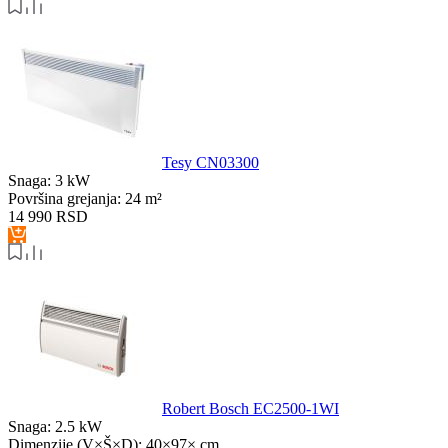
Tesy CN03300
Snaga:
3 kW
Površina grejanja:
24 m²
14 990
RSD
Robert Bosch EC2500-1WI
Snaga:
2.5 kW
Dimenzije (V×Š×D):
40×97× cm