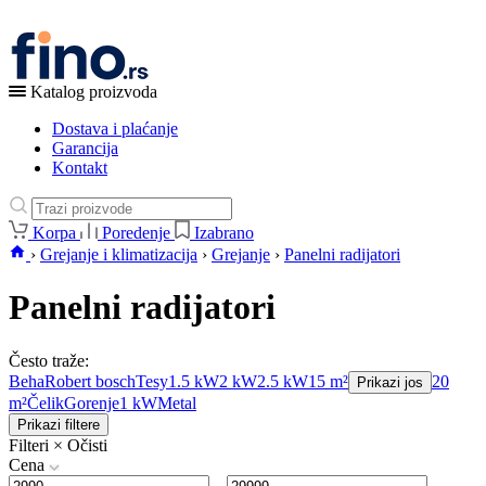
Katalog proizvoda
Dostava i plaćanje
Garancija
Kontakt
Korpa
Poredenje
Izabrano
›
Grejanje i klimatizacija
›
Grejanje
›
Panelni radijatori
Panelni radijatori
Često traže:
Beha
Robert bosch
Tesy
1.5 kW
2 kW
2.5 kW
15 m²
20
Prikazi jos
m²
Čelik
Gorenje
1 kW
Metal
Prikazi filtere
Filteri
×
Očisti
Cena
–