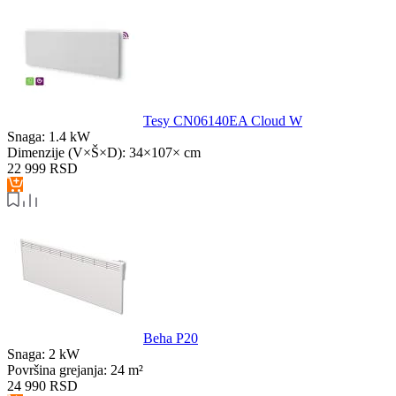
Tesy CN06140EA Cloud W
Snaga:
1.4 kW
Dimenzije (V×Š×D):
34×107× cm
22 999
RSD
Beha P20
Snaga:
2 kW
Površina grejanja:
24 m²
24 990
RSD