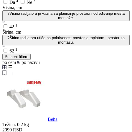
4
7
Da
Ne
Visina, cm
?
Visina radijatora je važna za planiranje prostora i određivanje mesta
montaže.
1
42
Širina, cm
?
Širina radijatora utiče na pokrivenost prostorije toplotom i prostor za
montažu.
1
62
Primeni filtere
po ceni
po nazivu
Beha
Težina:
0.2 kg
2990
RSD