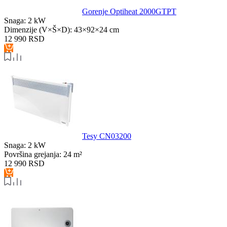
Gorenje Optiheat 2000GTPT
Snaga:
2 kW
Dimenzije (V×Š×D):
43×92×24 cm
12 990
RSD
Tesy CN03200
Snaga:
2 kW
Površina grejanja:
24 m²
12 990
RSD