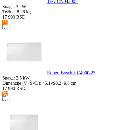
Tesy CN04300F
Snaga:
3 kW
Težina:
8.28 kg
17 990
RSD
Robert Bosch HC4000-25
Snaga:
2.5 kW
Dimenzije (V×Š×D):
45.1×90.2×9.8 cm
17 990
RSD