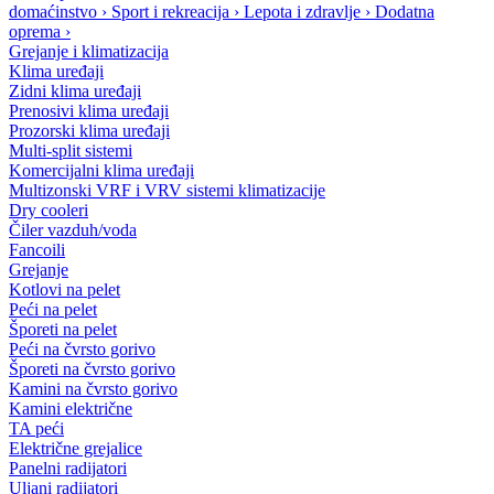
domaćinstvo
›
Sport i rekreacija
›
Lepota i zdravlje
›
Dodatna
oprema
›
Grejanje i klimatizacija
Klima uređaji
Zidni klima uređaji
Prenosivi klima uređaji
Prozorski klima uređaji
Multi-split sistemi
Komercijalni klima uređaji
Multizonski VRF i VRV sistemi klimatizacije
Dry cooleri
Čiler vazduh/voda
Fancoili
Grejanje
Kotlovi na pelet
Peći na pelet
Šporeti na pelet
Peći na čvrsto gorivo
Šporeti na čvrsto gorivo
Kamini na čvrsto gorivo
Kamini električne
TA peći
Električne grejalice
Panelni radijatori
Uljani radijatori