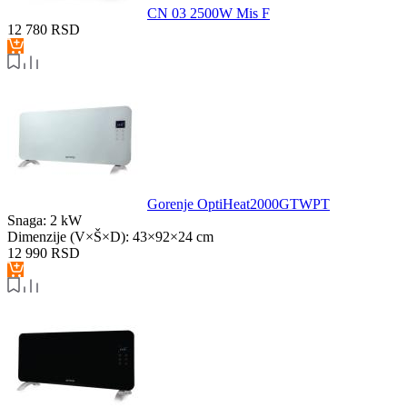
CN 03 2500W Mis F
12 780
RSD
Gorenje OptiHeat2000GTWPT
Snaga:
2 kW
Dimenzije (V×Š×D):
43×92×24 cm
12 990
RSD