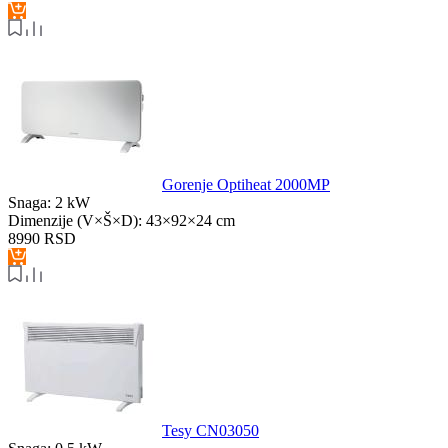
Gorenje Optiheat 2000MP
Snaga:
2 kW
Dimenzije (V×Š×D):
43×92×24 cm
8990
RSD
Tesy CN03050