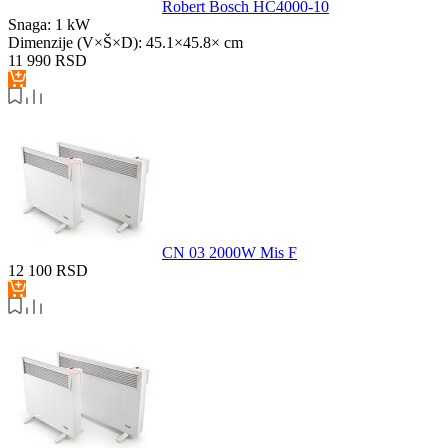
Robert Bosch HC4000-10
Snaga:
1 kW
Dimenzije (V×Š×D):
45.1×45.8× cm
11 990
RSD
CN 03 2000W Mis F
12 100
RSD