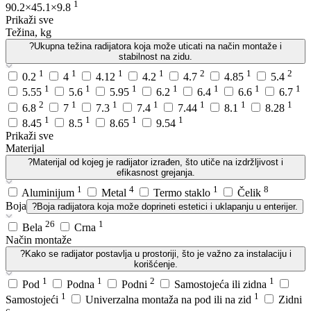
1
90.2×45.1×9.8
Prikaži sve
Težina, kg
?
Ukupna težina radijatora koja može uticati na način montaže i
stabilnost na zidu.
1
1
1
1
2
1
2
0.2
4
4.12
4.2
4.7
4.85
5.4
1
1
1
1
1
1
1
5.55
5.6
5.95
6.2
6.4
6.6
6.7
2
1
1
1
1
1
1
6.8
7
7.3
7.4
7.44
8.1
8.28
1
1
1
1
8.45
8.5
8.65
9.54
Prikaži sve
Materijal
?
Materijal od kojeg je radijator izrađen, što utiče na izdržljivost i
efikasnost grejanja.
1
4
1
8
Aluminijum
Metal
Termo staklo
Čelik
Boja
?
Boja radijatora koja može doprineti estetici i uklapanju u enterijer.
26
1
Bela
Crna
Način montaže
?
Kako se radijator postavlja u prostoriji, što je važno za instalaciju i
korišćenje.
1
1
2
1
Pod
Podna
Podni
Samostojeća ili zidna
1
1
Samostojeći
Univerzalna montaža na pod ili na zid
Zidni