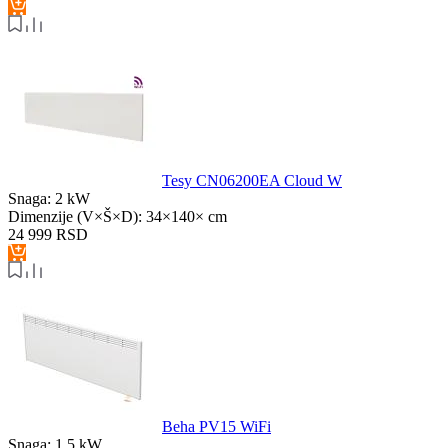
Tesy CN06200EA Cloud W
Snaga:
2 kW
Dimenzije (V×Š×D):
34×140× cm
24 999
RSD
Beha PV15 WiFi
Snaga:
1.5 kW