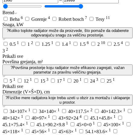
Brend
6
4
7
11
Beha
Gorenje
Robert bosch
Tesy
Snaga, kW
?
Koliko toplote radijator može da proizvede, što pomaže da odaberete
odgovarajuću snagu za veličinu prostorije.
1
2
1
1
6
10
4
0.5
1
1.25
1.4
1.5
2
2.5
2
3
Prikaži sve
Površina grejanja, m²
?
Površina prostorije koju radijator može efikasno zagrejati, važan
parametar za pravilnu veličinu grejanja.
1
1
3
1
1
3
1
5
12
15
17
20
24
25
Prikaži sve
Dimenzije (V×Š×D), cm
?
Fizičke mere radijatora koje treba uzeti u obzir za montažu i uklapanje
u prostor.
1
1
2
1
34×107×
34×140×
40×117.5×
40×142.3×
1
1
4
1
40×142×
40×97×
43×92×24
45.1×45.8×
1
1
1
1
45.1×75.4×
45.1×90.2×9.8
45×0×0
45×100×
1
1
1
1
45×118×
45×56×
45×63×
54.1×83.6×