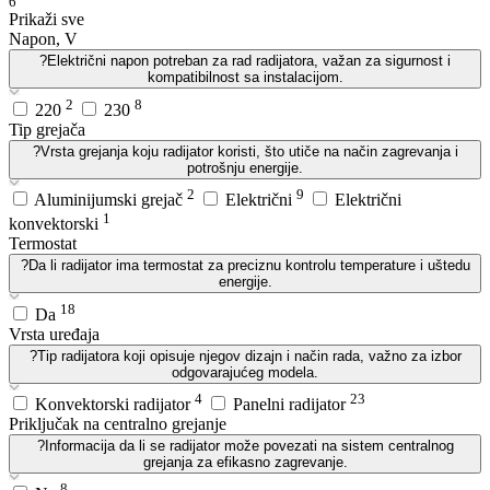
6
Prikaži sve
Napon, V
?
Električni napon potreban za rad radijatora, važan za sigurnost i
kompatibilnost sa instalacijom.
2
8
220
230
Tip grejača
?
Vrsta grejanja koju radijator koristi, što utiče na način zagrevanja i
potrošnju energije.
2
9
Aluminijumski grejač
Električni
Električni
1
konvektorski
Termostat
?
Da li radijator ima termostat za preciznu kontrolu temperature i uštedu
energije.
18
Da
Vrsta uređaja
?
Tip radijatora koji opisuje njegov dizajn i način rada, važno za izbor
odgovarajućeg modela.
4
23
Konvektorski radijator
Panelni radijator
Priključak na centralno grejanje
?
Informacija da li se radijator može povezati na sistem centralnog
grejanja za efikasno zagrevanje.
8