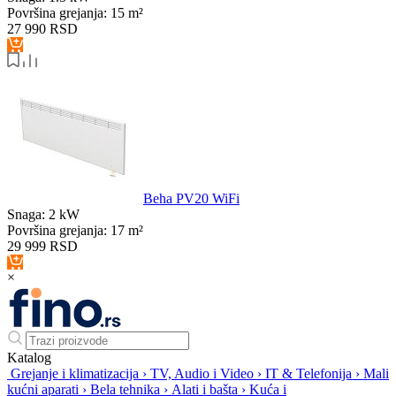
Površina grejanja:
15 m²
27 990
RSD
Beha PV20 WiFi
Snaga:
2 kW
Površina grejanja:
17 m²
29 999
RSD
×
Katalog
Grejanje i klimatizacija
›
TV, Audio i Video
›
IT & Telefonija
›
Mali
kućni aparati
›
Bela tehnika
›
Alati i bašta
›
Kuća i