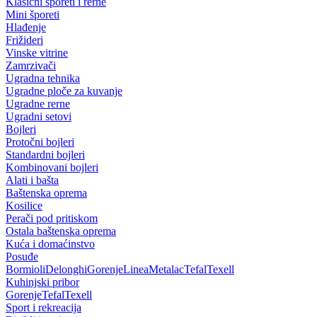
Klasični šporeti i rerne
Mini šporeti
Hlađenje
Frižideri
Vinske vitrine
Zamrzivači
Ugradna tehnika
Ugradne ploče za kuvanje
Ugradne rerne
Ugradni setovi
Bojleri
Protočni bojleri
Standardni bojleri
Kombinovani bojleri
Alati i bašta
Baštenska oprema
Kosilice
Perači pod pritiskom
Ostala baštenska oprema
Kuća i domaćinstvo
Posuđe
Bormioli
Delonghi
Gorenje
Linea
Metalac
Tefal
Texell
Kuhinjski pribor
Gorenje
Tefal
Texell
Sport i rekreacija