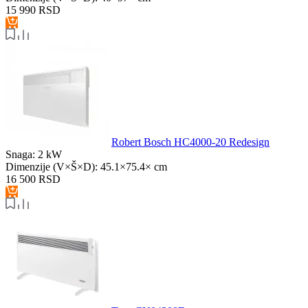
15 990
RSD
Robert Bosch HC4000-20 Redesign
Snaga:
2 kW
Dimenzije (V×Š×D):
45.1×75.4× cm
16 500
RSD