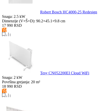
Robert Bosch HC4000-25 Redesign
Snaga:
2.5 kW
Dimenzije (V×Š×D):
90.2×45.1×9.8 cm
17 990
RSD
Tesy CN052200EI Cloud WiFi
Snaga:
2 kW
Površina grejanja:
20 m²
18 990
RSD