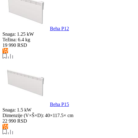
Beha P12
Snaga:
1.25 kW
Težina:
6.4 kg
19 990
RSD
Beha P15
Snaga:
1.5 kW
Dimenzije (V×Š×D):
40×117.5× cm
22 990
RSD