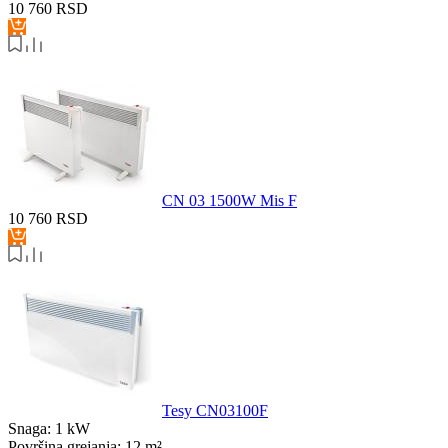
10 760
RSD
CN 03 1500W Mis F
10 760
RSD
Tesy CN03100F
Snaga:
1 kW
Površina grejanja:
12 m²