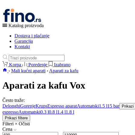
Katalog proizvoda
Dostava i plaćanje
Garancija
Kontakt
Korpa
Poredenje
Izabrano
›
Mali kućni aparati
›
Aparati za kafu
Aparati za kafu Vox
Često traže:
Delonghi
Gorenje
Krups
Espresso aparat
Automatski
1.5 l
15 bar
Prikazi
espresso
Automatski
0.3 l
0.8 l
1.4 l
1.8 l
Prikazi filtere
Filteri
×
Očisti
Cena
–