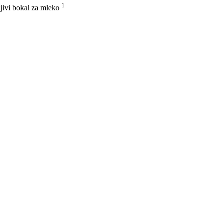
1
jivi bokal za mleko