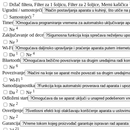
Držač filtera, Filter za 1 šoljicu, Filter za 2 šoljice, Merni kašičica
Ugradni / samostojeći
?
Način postavljanja aparata u kuhinji, što utiče na p
7
Samostojeći
Timer
?
Omogućava programiranje vremena za automatsko uključivanje apa
4
Ne
Zaključavanje od dece
?
Sigurnosna funkcija koja sprečava neželjenu upo
3
Ne
Wi-Fi
?
Omogućava daljinsko upravljanje i praćenje aparata putem internet
1
4
Da
Ne
Bluetooth
?
Omogućava bežično povezivanje sa drugim uređajima radi kontr
6
Ne
Povezivanje
?
Načini na koje se aparat može povezati sa drugim uređajima
1
Wi-Fi
Samodijagnostika
?
Funkcija koja automatski proverava rad aparata i upo
2
1
Da
Ne
Odloženi start
?
Omogućava da se aparat uključi u unapred podešenom vr
2
Ne
Osvetljenje
?
Svetlosni efekti koji olakšavaju korišćenje aparata u uslovim
2
Ne
Garancija
?
Vreme tokom kojeg proizvođač garantuje ispravan rad aparata i
21