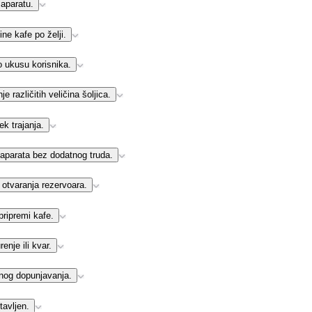
 aparatu.
ne kafe po želji.
 ukusu korisnika.
različitih veličina šoljica.
k trajanja.
 aparata bez dodatnog truda.
tvaranja rezervoara.
pripremi kafe.
nje ili kvar.
og dopunjavanja.
tavljen.