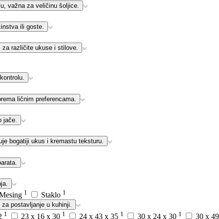
u, važna za veličinu šoljice.
nstva ili goste.
a različite ukuse i stilove.
kontrolu.
prema ličnim preferencama.
o jače.
je bogatiji ukus i kremastu teksturu.
parata.
ja.
1
1
, Mesing
Staklo
 za postavljanje u kuhinji.
1
1
1
1
32
23 x 16 x 30
24 x 43 x 35
30 x 24 x 30
30 x 4