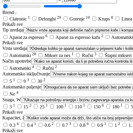
Brend
1
29
10
8
Clatronic
Delonghi
Gorenje
Krups
Line
Prikaži sve
Tip uređaja
?
Naziv vrste aparata koji definiše način pripreme kafe i kompa
6
2
Aparat za espresso
Aparat za espresso kafu
Automatsk
Prikaži sve
Vrsta uređaja
?
Određuje koliko je aparat samostalan u pripremi kafe i koli
28
1
3
Automatski
Mikser za nes
Ručni
Štapni mikseri
Način upotrebe
?
Kako se aparat koristi, da li je potrebna ručna kontrola 
4
2
Automatski
Ručni
Automatsko isključivanje
?
Vreme nakon kojeg se aparat samostalno isklj
1
3
2
5
9
30
Automatsko paljenje
?
Omogućava da se aparat sam uključi bez potrebe z
4
Ne
Snaga, W
?
Ukazuje na potrošnju energije i brzinu zagrevanja aparata za k
1
2
1
1
1
6
1
3
15
25
100
110
150
180
Prikaži sve
Kapacitet, l
?
Koliko vode aparat može da drži, što utiče na broj pripremlje
4
1
2
3
6
1
2
0.3
0.4
0.6
0.7
0.8
0.9
1
1
Prikaži sve