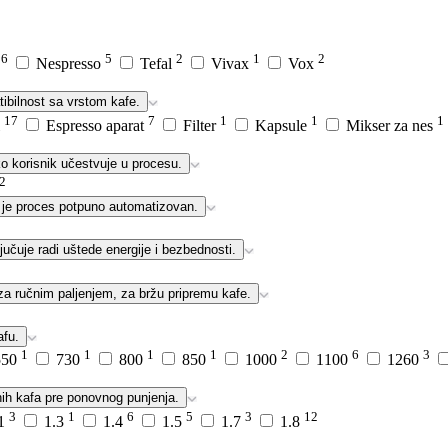
6
5
2
1
2
a
Nespresso
Tefal
Vivax
Vox
tibilnost sa vrstom kafe.
17
7
1
1
1
i
Espresso aparat
Filter
Kapsule
Mikser za nes
ko korisnik učestvuje u procesu.
2
ili je proces potpuno automatizovan.
učuje radi uštede energije i bezbednosti.
a ručnim paljenjem, za bržu pripremu kafe.
afu.
1
1
1
1
2
6
3
550
730
800
850
1000
1100
1260
nih kafa pre ponovnog punjenja.
3
1
6
5
3
12
.1
1.3
1.4
1.5
1.7
1.8