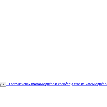
19 bar
Mlevena
Zrnasta
Mogućnost korišćenja zrnaste kafe
Mogućnost
 jos