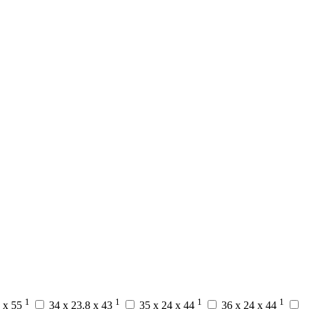
1
1
1
1
9 x 55
34 x 23.8 x 43
35 x 24 x 44
36 x 24 x 44