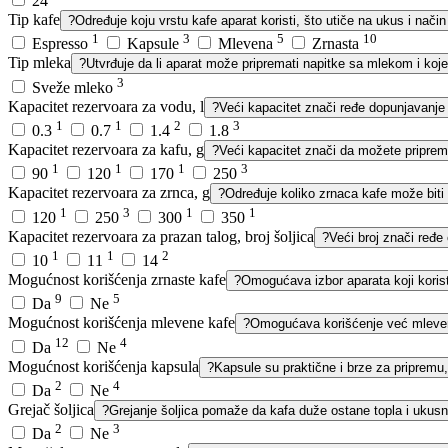
24
Tip kafe
?
Određuje koju vrstu kafe aparat koristi, što utiče na ukus i način
1
3
5
10
Espresso
Kapsule
Mlevena
Zrnasta
Tip mleka
?
Utvrđuje da li aparat može pripremati napitke sa mlekom i koj
3
Sveže mleko
Kapacitet rezervoara za vodu, l
?
Veći kapacitet znači ređe dopunjavanje
1
1
2
3
0.3
0.7
1.4
1.8
Kapacitet rezervoara za kafu, g
?
Veći kapacitet znači da možete pripremi
1
1
1
3
90
120
170
250
Kapacitet rezervoara za zrnca, g
?
Određuje koliko zrnaca kafe može biti
1
3
1
1
120
250
300
350
Kapacitet rezervoara za prazan talog, broj šoljica
?
Veći broj znači ređe 
1
1
2
10
11
14
Mogućnost korišćenja zrnaste kafe
?
Omogućava izbor aparata koji koris
9
5
Da
Ne
Mogućnost korišćenja mlevene kafe
?
Omogućava korišćenje već mlevene
12
4
Da
Ne
Mogućnost korišćenja kapsula
?
Kapsule su praktične i brze za pripremu,
2
4
Da
Ne
Grejač šoljica
?
Grejanje šoljica pomaže da kafa duže ostane topla i ukusn
2
3
Da
Ne