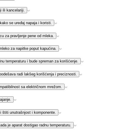
 ili kancelariji.
ako se uređaj napaja i koristi.
cu za pravljenje pene od mleka.
 mleko za napitke poput kapućina.
dnu temperaturu i bude spreman za korišćenje.
odešava radi lakšeg korišćenja i preciznosti.
kompatibilnost sa električnom mrežom.
ajanje.
 štiti unutrašnjost i komponente.
ada je aparat dostigao radnu temperaturu.