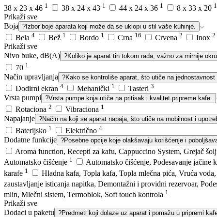
1
1
1
1
38 x 23 x 46
38 x 24 x 43
44 x 24 x 36
8 x 33 x 20
Prikaži sve
Boja
?
Izbor boje aparata koji može da se uklopi u stil vaše kuhinje.
4
1
1
16
2
2
Bela
Bež
Bordo
Crna
Crvena
Inox
Prikaži sve
Nivo buke, dB(A)
?
Koliko je aparat tih tokom rada, važno za mirnije okr
1
70
Način upravljanja
?
Kako se kontroliše aparat, što utiče na jednostavnost 
4
1
3
Dodirni ekran
Mehanički
Tasteri
Vrsta pumpi
?
Vrsta pumpe koja utiče na pritisak i kvalitet pripreme kafe.
2
1
Rotaciona
Vibraciona
Napajanje
?
Način na koji se aparat napaja, što utiče na mobilnost i upotreb
1
4
Baterijsko
Električno
Dodatne funkcije
?
Posebne opcije koje olakšavaju korišćenje i poboljšav
Aroma function, Recepti za kafu, Cappuccino System, Grejač šol
1
Automatsko čišćenje
Automatsko čišćenje, Podesavanje jačine k
1
karafe
Hladna kafa, Topla kafa, Topla mlečna pića, Vruća voda, 
zaustavljanje isticanja napitka, Demontažni i providni rezervoar, Po
1
mlin, Mlečni sistem, Termoblok, Soft touch kontrola
Prikaži sve
Dodaci u paketu
?
Predmeti koji dolaze uz aparat i pomažu u pripremi kaf