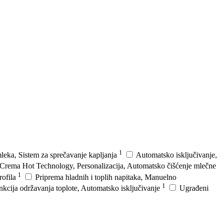
1
leka, Sistem za sprečavanje kapljanja
Automatsko isključivanje,
Crema Hot Technology, Personalizacija, Automatsko čišćenje mlečne
1
rofila
Priprema hladnih i toplih napitaka, Manuelno
1
nkcija održavanja toplote, Automatsko isključivanje
Ugrađeni