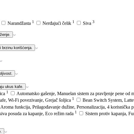
1
1
3
Narandžasta
Nerđajući čelik
Siva
uženje.
i brzinu korišćenja.
ljivost.
aju ukus kafe.
1
jica
Automatsko gašenje, Manuelan sistem za pravljenje pene od m
1
afe, Wi-Fi povezivanje, Grejač šoljica
Bean Switch System, Latte
Aroma funkcija, Prilagođavanje dužine, Personalizacija, 4 korisnička p
1
desiva posuda za kapanje, Eco režim rada
Sistem protiv kapanja, Fu
e.