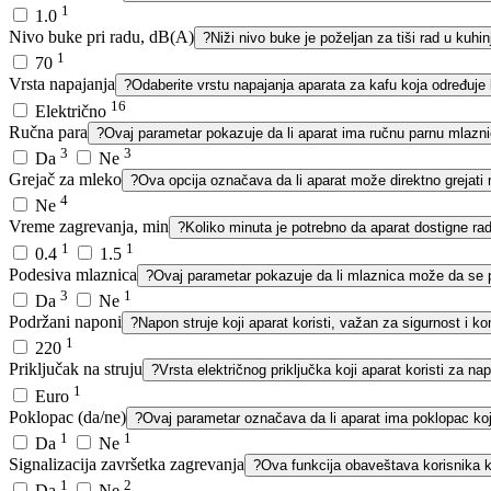
1
1.0
Nivo buke pri radu, dB(A)
?
Niži nivo buke je poželjan za tiši rad u kuhinji
1
70
Vrsta napajanja
?
Odaberite vrstu napajanja aparata za kafu koja određuje k
16
Električno
Ručna para
?
Ovaj parametar pokazuje da li aparat ima ručnu parnu mlazni
3
3
Da
Ne
Grejač za mleko
?
Ova opcija označava da li aparat može direktno grejati
4
Ne
Vreme zagrevanja, min
?
Koliko minuta je potrebno da aparat dostigne ra
1
1
0.4
1.5
Podesiva mlaznica
?
Ovaj parametar pokazuje da li mlaznica može da se p
3
1
Da
Ne
Podržani naponi
?
Napon struje koji aparat koristi, važan za sigurnost i 
1
220
Priključak na struju
?
Vrsta električnog priključka koji aparat koristi za nap
1
Euro
Poklopac (da/ne)
?
Ovaj parametar označava da li aparat ima poklopac koji
1
1
Da
Ne
Signalizacija završetka zagrevanja
?
Ova funkcija obaveštava korisnika k
1
2
Da
Ne