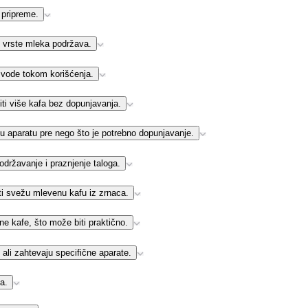
 pripreme.
e vrste mleka podržava.
 vode tokom korišćenja.
ti više kafa bez dopunjavanja.
 u aparatu pre nego što je potrebno dopunjavanje.
održavanje i praznjenje taloga.
ti svežu mlevenu kafu iz zrnaca.
 kafe, što može biti praktično.
 ali zahtevaju specifične aparate.
a.