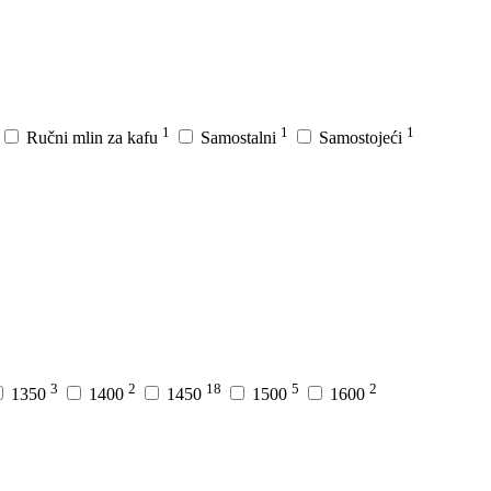
1
1
1
Ručni mlin za kafu
Samostalni
Samostojeći
3
2
18
5
2
1350
1400
1450
1500
1600