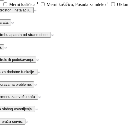
1
1
1
Merni kašičica
Merni kašičica, Posuda za mleko
Uklon
rostor i instalaciju.
rata.
trebu aparata od strane dece.
a.
ole ili podešavanja.
 za dodatne funkcije.
zorava na probleme.
emenu za svežu kafu.
a slabog osvetljenja.
 pruža servis.