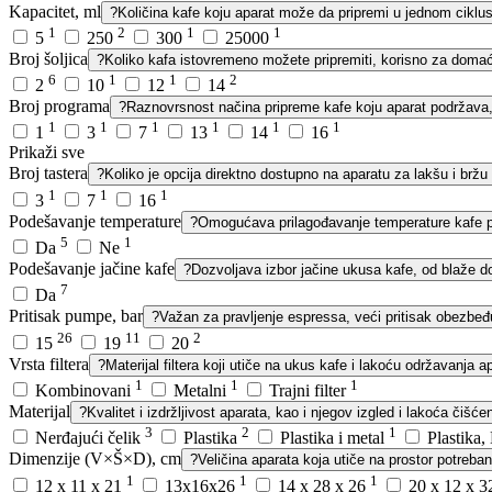
Kapacitet, ml
?
Količina kafe koju aparat može da pripremi u jednom ciklus
1
2
1
1
5
250
300
25000
Broj šoljica
?
Koliko kafa istovremeno možete pripremiti, korisno za domaći
6
1
1
2
2
10
12
14
Broj programa
?
Raznovrsnost načina pripreme kafe koju aparat podržava, z
1
1
1
1
1
1
1
3
7
13
14
16
Prikaži sve
Broj tastera
?
Koliko je opcija direktno dostupno na aparatu za lakšu i bržu 
1
1
1
3
7
16
Podešavanje temperature
?
Omogućava prilagođavanje temperature kafe 
5
1
Da
Ne
Podešavanje jačine kafe
?
Dozvoljava izbor jačine ukusa kafe, od blaže d
7
Da
Pritisak pumpe, bar
?
Važan za pravljenje espressa, veći pritisak obezbeđu
26
11
2
15
19
20
Vrsta filtera
?
Materijal filtera koji utiče na ukus kafe i lakoću održavanja a
1
1
1
Kombinovani
Metalni
Trajni filter
Materijal
?
Kvalitet i izdržljivost aparata, kao i njegov izgled i lakoća čišćen
3
2
1
Nerđajući čelik
Plastika
Plastika i metal
Plastika
Dimenzije (V×Š×D), cm
?
Veličina aparata koja utiče na prostor potreban
1
1
1
12 x 11 x 21
13x16x26
14 x 28 x 26
20 x 12 x 