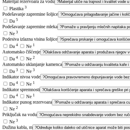
Materijal rezervoara za vodu
?
Materijal utiče na trajnost i kvalitet vode u
3
Plastika
Podešavanje zapremine šoljice
?
Omogućava prilagođavanje jačine i količi
5
Da
Podešavanje zapremine mleka
?
Pomaže u pravljenju mlečnih napitaka po
3
Ne
Podesiva izlazna visina šoljice
?
Sprečava prskanje i omogućava korišćenje 
4
1
Da
Ne
Automatsko čišćenje
?
Olakšava održavanje aparata i produžava njegov ve
4
2
Da
Ne
Automatsko uklanjanje kamenca
?
Pomaže u održavanju kvaliteta kafe i
3
3
Da
Ne
Indikator nivoa vode
?
Omogućava pravovremeno dopunjavanje vode bez o
4
1
Da
Ne
Indikator spremnosti
?
Olakšava korišćenje aparata i sprečava greške pri 
4
1
Da
Ne
Indikator punog rezervoara
?
Pomaže u održavanju aparata i sprečava cure
2
Ne
Priključak na vodu
?
Omogućava neprekidno snabdevanje vodom bez ručn
3
Ne
Dužina kabla, m
?
Određuje koliko daleko od utičnice aparat može biti pos