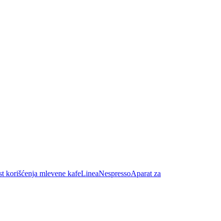
 korišćenja mlevene kafe
Linea
Nespresso
Aparat za