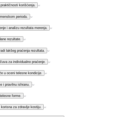
raktičnosti korišćenja.
emenskom periodu.
nje i analizu rezultata merenja.
ane rezultate.
di lakšeg praćenja rezultata.
čuva za individualno praćenje.
u oceni telesne kondicije.
e i pravilnu ishranu.
telesne forme.
korisna za zdravlje kostiju.