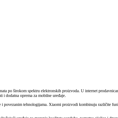
ta po širokom spektru elektronskih proizvoda. U internet prodavnicama 
ati i dodatna oprema za mobilne uređaje.
e i povezanim tehnologijama. Xiaomi proizvodi kombinuju različite funkc