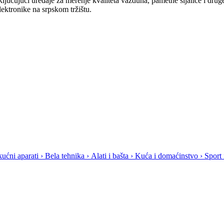
jučujući uređaje za merenje kvaliteta vazduha, pametne sijalice i drug
ktronike na srpskom tržištu.
ućni aparati
›
Bela tehnika
›
Alati i bašta
›
Kuća i domaćinstvo
›
Sport 