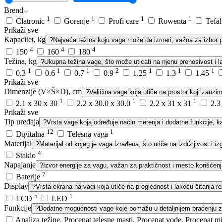
Brend
1
1
1
1
Clatronic
Gorenje
Profi care
Rowenta
Tefa
Prikaži sve
Kapacitet, kg
?
Najveća težina koju vaga može da izmeri, važna za izbor 
4
4
4
150
160
180
Težina, kg
?
Ukupna težina vage, što može uticati na njenu prenosivost i l
1
1
1
2
1
1
1
0.3
0.6
0.7
0.9
1.25
1.3
1.45
Prikaži sve
Dimenzije (V×Š×D), cm
?
Veličina vage koja utiče na prostor koji zauzim
1
1
1
2.1 x 30 x 30
2.2 x 30.0 x 30.0
2.2 x 31 x 31
2.3
Prikaži sve
Tip uređaja
?
Vrsta vage koja određuje način merenja i dodatne funkcije, k
12
1
Digitalna
Telesna vaga
Materijal
?
Materijal od kojeg je vaga izrađena, što utiče na izdržljivost i iz
4
Staklo
Napajanje
?
Izvor energije za vagu, važan za praktičnost i mesto korišćenj
7
Baterije
Display
?
Vrsta ekrana na vagi koja utiče na preglednost i lakoću čitanja re
5
1
LCD
LED
Funkcije
?
Dodatne mogućnosti vage koje pomažu u detaljnijem praćenju zdr
Analiza težine, Procenat telesne masti, Procenat vode, Procenat