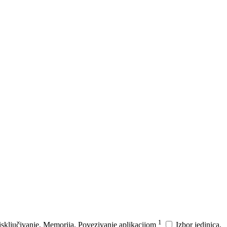
1
sključivanje, Memorija, Povezivanje aplikacijom
Izbor jedinica,