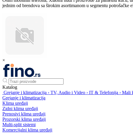
Osim mobilnih telefona, Xiaomi nudi i proizvode za pametnu kuću, ukl
jednim od brendova sa širokim asortimanom u segmentu potrošačke ele
×
Katalog
Grejanje i klimatizacija
›
TV, Audio i Video
›
IT & Telefonija
›
Mali k
Grejanje i klimatizacija
Klima uređaji
Zidni klima uređaji
Prenosivi klima uređaji
Prozorski klima uređaji
Multi-split sistemi
Komercijalni klima uređaji