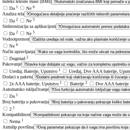
Indeks telesne mase (BMI)
?
Automatski izračunava BMI koji pomaže u pr
1
6
Da
Ne
Analiza tela
?
Omogućava detaljnije praćenje različitih telesnih parametara 
2
5
Da
Ne
Sinhronizacija sa aplikacijom
?
Omogućava automatski prenos podataka u a
2
5
Da
Ne
Vodootpornost
?
Zaštita uređaja od vode, važna ako planirate korišćenje 
6
Ne
Način upravljanja
?
Kako se vaga kontroliše, što može uticati na jednostav
2
Dugmad
Pakovanje
?
Stavke koje dobijate uz vagu, važno za kompletnu upotrebu 
1
Uređaj, Baterije, Uputstvo
Uređaj, Dve AAA baterije, Uput
Dodaci u paketu
?
Dodatni predmeti koji olakšavaju korišćenje ili čuvanje 
1
2
2x AAA baterije, Uputstvo
Baterije
Dve AAA baterije
Automatsko isključivanje
?
Ova funkcija automatski isključuje vagu nakon
1
Da
Broj baterija u pakovanju
?
Broj baterija u pakovanju pokazuje koliko bate
1
2
Kompatibilnost
?
Kompatibilnost pokazuje na koje načine vaga može da se 
1
Nema
Antislip površina
?
Ovaj parametar pokazuje da li vaga ima površinu koja s