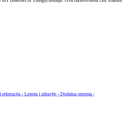
e IoT (Internet of Things) uređaje. Ova raznovrsnost čini Xiaomi
i rekreacija
›
Lepota i zdravlje
›
Dodatna oprema
›