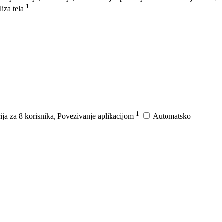
1
liza tela
1
rija za 8 korisnika, Povezivanje aplikacijom
Automatsko