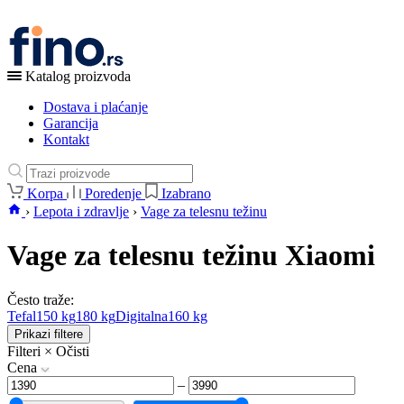
Katalog proizvoda
Dostava i plaćanje
Garancija
Kontakt
Korpa
Poredenje
Izabrano
›
Lepota i zdravlje
›
Vage za telesnu težinu
Vage za telesnu težinu Xiaomi
Često traže:
Tefal
150 kg
180 kg
Digitalna
160 kg
Prikazi filtere
Filteri
×
Očisti
Cena
–