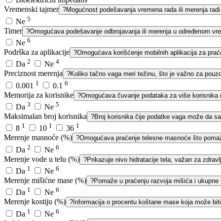
Vremenski tajmer
?
Mogućnost podešavanja vremena rada ili merenja radi p
5
Ne
Timer
?
Omogućava podešavanje odbrojavanja ili merenja u određenom vr
6
Ne
Podrška za aplikacije
?
Omogućava korišćenje mobilnih aplikacija za praće
2
4
Da
Ne
Preciznost merenja
?
Koliko tačno vaga meri težinu, što je važno za pouzd
1
6
0.001
0.1
Memorija za korisnike
?
Omogućava čuvanje podataka za više korisnika ra
3
5
Da
Ne
Maksimalan broj korisnika
?
Broj korisnika čije podatke vaga može da sa
1
1
1
8
10
36
Merenje masnoće (%)
?
Omogućava praćenje telesne masnoće što pomaže 
2
6
Da
Ne
Merenje vode u telu (%)
?
Prikazuje nivo hidratacije tela, važan za zdravlj
1
6
Da
Ne
Merenje mišićne mase (%)
?
Pomaže u praćenju razvoja mišića i ukupne 
1
6
Da
Ne
Merenje kostiju (%)
?
Informacija o procentu koštane mase koja može biti 
1
6
Da
Ne