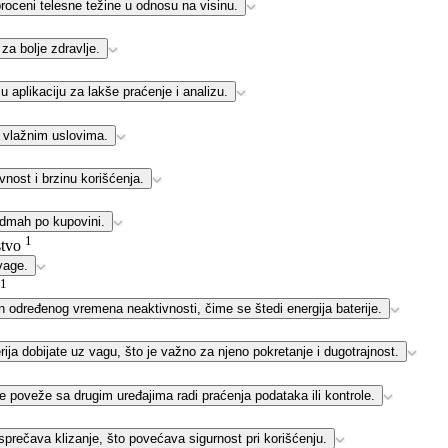
oceni telesne težine u odnosu na visinu.
za bolje zdravlje.
plikaciju za lakše praćenje i analizu.
u vlažnim uslovima.
nost i brzinu korišćenja.
odmah po kupovini.
1
stvo
vage.
1
 određenog vremena neaktivnosti, čime se štedi energija baterije.
rija dobijate uz vagu, što je važno za njeno pokretanje i dugotrajnost.
poveže sa drugim uređajima radi praćenja podataka ili kontrole.
prečava klizanje, što povećava sigurnost pri korišćenju.