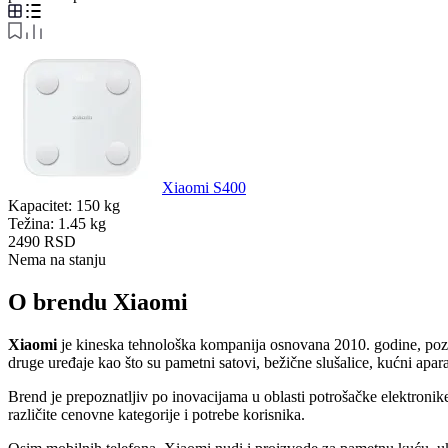
Xiaomi S400
Kapacitet:
150 kg
Težina:
1.45 kg
2490
RSD
Nema na stanju
O brendu Xiaomi
Xiaomi
je kineska tehnološka kompanija osnovana 2010. godine, pozna
druge uređaje kao što su pametni satovi, bežične slušalice, kućni apar
Brend je prepoznatljiv po inovacijama u oblasti potrošačke elektronik
različite cenovne kategorije i potrebe korisnika.