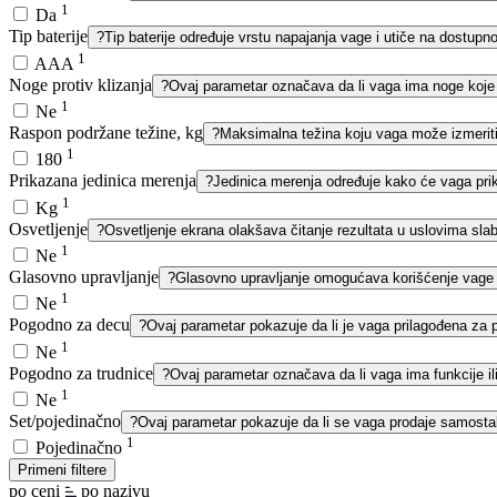
1
Da
Tip baterije
?
Tip baterije određuje vrstu napajanja vage i utiče na dostupnost
1
AAA
Noge protiv klizanja
?
Ovaj parametar označava da li vaga ima noge koje 
1
Ne
Raspon podržane težine, kg
?
Maksimalna težina koju vaga može izmeriti
1
180
Prikazana jedinica merenja
?
Jedinica merenja određuje kako će vaga prika
1
Kg
Osvetljenje
?
Osvetljenje ekrana olakšava čitanje rezultata u uslovima slab
1
Ne
Glasovno upravljanje
?
Glasovno upravljanje omogućava korišćenje vage 
1
Ne
Pogodno za decu
?
Ovaj parametar pokazuje da li je vaga prilagođena za p
1
Ne
Pogodno za trudnice
?
Ovaj parametar označava da li vaga ima funkcije il
1
Ne
Set/pojedinačno
?
Ovaj parametar pokazuje da li se vaga prodaje samostal
1
Pojedinačno
Primeni filtere
po ceni
po nazivu