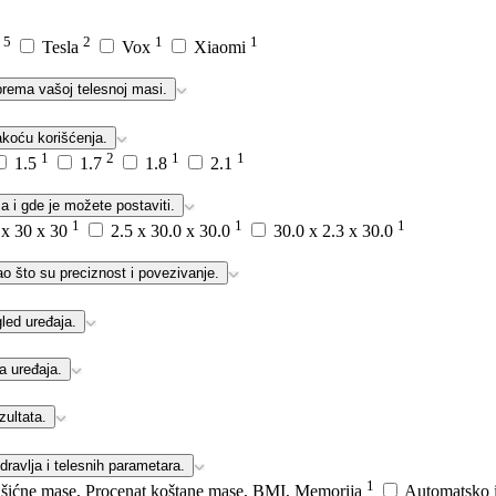
5
2
1
1
l
Tesla
Vox
Xiaomi
prema vašoj telesnoj masi.
akoću korišćenja.
1
2
1
1
1.5
1.7
1.8
2.1
a i gde je možete postaviti.
1
1
1
 x 30 x 30
2.5 x 30.0 x 30.0
30.0 x 2.3 x 30.0
ao što su preciznost i povezivanje.
gled uređaja.
a uređaja.
zultata.
avlja i telesnih parametara.
1
 mišićne mase, Procenat koštane mase, BMI, Memorija
Automatsko i