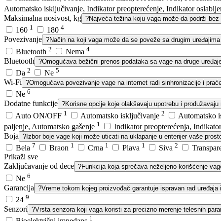
Automatsko isključivanje, Indikator preopterećenje, Indikator oslablj
Maksimalna nosivost, kg
?
Najveća težina koju vaga može da podrži bez o
1
4
160
180
Povezivanje
?
Način na koji vaga može da se poveže sa drugim uređajima
2
4
Bluetooth
Nema
Bluetooth
?
Omogućava bežični prenos podataka sa vage na druge uređaje
2
5
Da
Ne
Wi-Fi
?
Omogućava povezivanje vage na internet radi sinhronizacije i prać
6
Ne
Dodatne funkcije
?
Korisne opcije koje olakšavaju upotrebu i produžavaju
1
2
Auto ON/OFF
Automatsko isključivanje
Automatsko is
1
paljenje, Automatsko gašenje
Indikator preopterećenja, Indikator
Boja
?
Izbor boje vage koji može uticati na uklapanje u enterijer vaše prosto
7
1
1
1
2
Bela
Braon
Crna
Plava
Siva
Transpar
Prikaži sve
Zaključavanje od dece
?
Funkcija koja sprečava neželjeno korišćenje vag
6
Ne
Garancija
?
Vreme tokom kojeg proizvođač garantuje ispravan rad uređaja 
9
24
Senzori
?
Vrsta senzora koji vaga koristi za precizno merenje telesnih par
1
Bioelektrični impedans