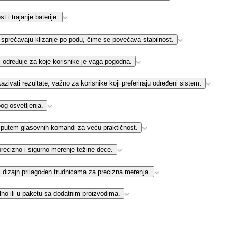
 i trajanje baterije.
sprečavaju klizanje po podu, čime se povećava stabilnost.
 određuje za koje korisnike je vaga pogodna.
zivati rezultate, važno za korisnike koji preferiraju određeni sistem.
og osvetljenja.
putem glasovnih komandi za veću praktičnost.
recizno i sigurno merenje težine dece.
i dizajn prilagođen trudnicama za precizna merenja.
no ili u paketu sa dodatnim proizvodima.