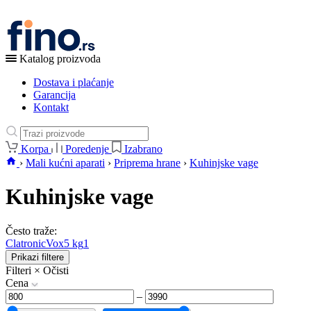
Katalog proizvoda
Dostava i plaćanje
Garancija
Kontakt
Korpa
Poredenje
Izabrano
›
Mali kućni aparati
›
Priprema hrane
›
Kuhinjske vage
Kuhinjske vage
Često traže:
Clatronic
Vox
5 kg
1
Prikazi filtere
Filteri
×
Očisti
Cena
–