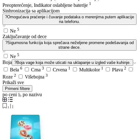
1
Preopterećenje, Indikator oslabljene baterije
Sinhronizacija sa aplikacijom
?
Omogućava praćenje i čuvanje podataka o merenjima putem aplikacije
na telefonu.
5
Ne
Zaključavanje od dece
?
Sigurnosna funkcija koja sprečava neželjene promene podešavanja od
strane dece.
5
Ne
Boja
?
Boja vage koja može uticati na uklapanje u izgled vaše kuhinje.
6
3
1
1
2
Bela
Crna
Crvena
Multikolor
Plava
2
3
Roze
Višebojna
Prikaži sve
Primeni filtere
po ceni
po nazivu