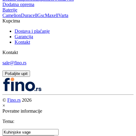
Dodatna oprema
Baterije
Camelion
Duracell
Gsc
Maxell
Varta
Kupcima
Dostava i plaćanje
Garancija
Kontakt
Kontakt
sale@fino.rs
Pošaljite upit
©
Fino.rs
2026
×
Povratne informacije
Tema: