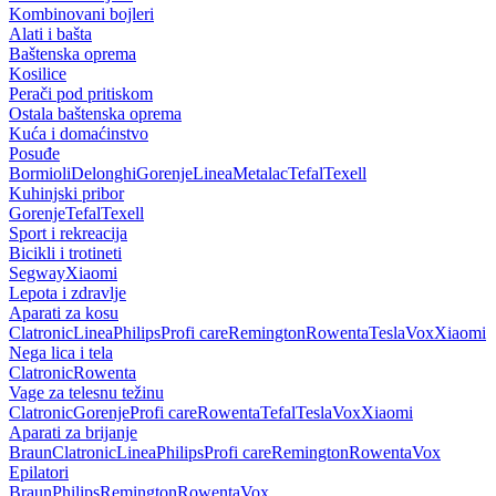
Kombinovani bojleri
Alati i bašta
Baštenska oprema
Kosilice
Perači pod pritiskom
Ostala baštenska oprema
Kuća i domaćinstvo
Posuđe
Bormioli
Delonghi
Gorenje
Linea
Metalac
Tefal
Texell
Kuhinjski pribor
Gorenje
Tefal
Texell
Sport i rekreacija
Bicikli i trotineti
Segway
Xiaomi
Lepota i zdravlje
Aparati za kosu
Clatronic
Linea
Philips
Profi care
Remington
Rowenta
Tesla
Vox
Xiaomi
Nega lica i tela
Clatronic
Rowenta
Vage za telesnu težinu
Clatronic
Gorenje
Profi care
Rowenta
Tefal
Tesla
Vox
Xiaomi
Aparati za brijanje
Braun
Clatronic
Linea
Philips
Profi care
Remington
Rowenta
Vox
Epilatori
Braun
Philips
Remington
Rowenta
Vox