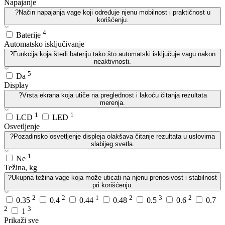
Napajanje
?
Način napajanja vage koji određuje njenu mobilnost i praktičnost u
korišćenju.
4
Baterije
Automatsko isključivanje
?
Funkcija koja štedi bateriju tako što automatski isključuje vagu nakon
neaktivnosti.
5
Da
Display
?
Vrsta ekrana koja utiče na preglednost i lakoću čitanja rezultata
merenja.
1
1
LCD
LED
Osvetljenje
?
Pozadinsko osvetljenje displeja olakšava čitanje rezultata u uslovima
slabijeg svetla.
1
Ne
Težina, kg
?
Ukupna težina vage koja može uticati na njenu prenosivost i stabilnost
pri korišćenju.
2
2
1
2
3
2
0.35
0.4
0.44
0.48
0.5
0.6
0.7
2
3
1
Prikaži sve