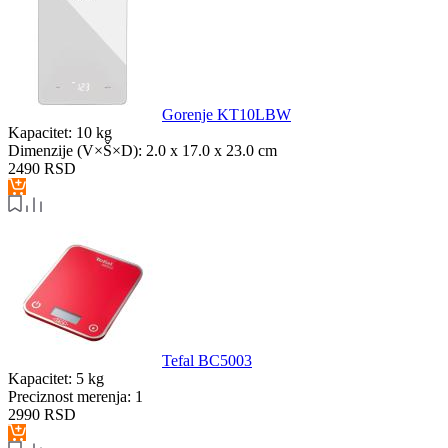
Gorenje KT10LBW
Kapacitet:
10 kg
Dimenzije (V×Š×D):
2.0 x 17.0 x 23.0 cm
2490
RSD
Tefal BC5003
Kapacitet:
5 kg
Preciznost merenja:
1
2990
RSD