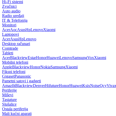
Hi-Fi sistemi
Zvučnici
Auto audio
Radio uređaji
IT & Telefonija
Monitori
Acer
Aoc
Asus
Hp
Lenovo
Xiaomi
Laptopovi
Acer
Asus
Hp
Lenovo
Desktop računari
Comtrade
Tableti
Acer
Blackview
Estar
Honor
Huawei
Lenovo
Samsung
Vox
Xiaomi
Mobilni telefoni
Apple
Blackview
Honor
Nokia
Samsung
Xiaomi
Fiksni telefoni
Gigaset
Panasonic
Pametni satovi i gadgeti
Amazfit
Blackview
Denver
Hifuture
Honor
Huawei
Ksix
Noise
Qcy
Viva
Periferije
Miševi
Tastature
Slušalice
Ostala periferija
Mali kućni aparati