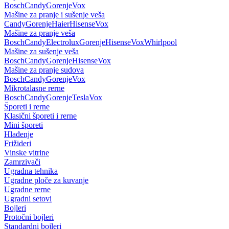
Bosch
Candy
Gorenje
Vox
Mašine za pranje i sušenje veša
Candy
Gorenje
Haier
Hisense
Vox
Mašine za pranje veša
Bosch
Candy
Electrolux
Gorenje
Hisense
Vox
Whirlpool
Mašine za sušenje veša
Bosch
Candy
Gorenje
Hisense
Vox
Mašine za pranje sudova
Bosch
Candy
Gorenje
Vox
Mikrotalasne rerne
Bosch
Candy
Gorenje
Tesla
Vox
Šporeti i rerne
Klasični šporeti i rerne
Mini šporeti
Hlađenje
Frižideri
Vinske vitrine
Zamrzivači
Ugradna tehnika
Ugradne ploče za kuvanje
Ugradne rerne
Ugradni setovi
Bojleri
Protočni bojleri
Standardni bojleri