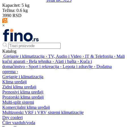
Tefal BC5125
Kapacitet:
5 kg
Težina:
0.6 kg
3990
RSD
×
Katalog
Grejanje i klimatizacija
›
TV, Audio i Video
›
IT & Telefonija
›
Mali
kućni aparati
›
Bela tehnika
›
Alati i bašta
›
Kuća i
domaćinstvo
›
Sport i rekreacija
›
Lepota i zdravlje
›
Dodatna
oprema
›
Grejanje i klimatizacija
Klima uređaji
Zidni klima uređaji
Prenosivi klima uređaji
Prozorski klima uređaji
Multi-split sistemi
Komercijalni klima uređaji
Multizonski VRF i VRV sistemi klimatizacije
Dry cooleri
Čiler vazduh/voda