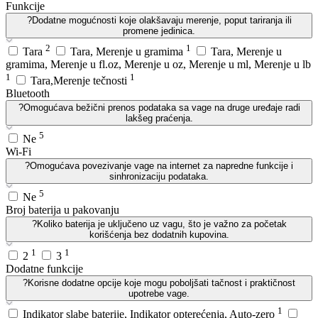
Funkcije
?
Dodatne mogućnosti koje olakšavaju merenje, poput tariranja ili
promene jedinica.
2
1
Tara
Tara, Merenje u gramima
Tara, Merenje u
gramima, Merenje u fl.oz, Merenje u oz, Merenje u ml, Merenje u lb
1
1
Tara,Merenje tečnosti
Bluetooth
?
Omogućava bežični prenos podataka sa vage na druge uređaje radi
lakšeg praćenja.
5
Ne
Wi-Fi
?
Omogućava povezivanje vage na internet za napredne funkcije i
sinhronizaciju podataka.
5
Ne
Broj baterija u pakovanju
?
Koliko baterija je uključeno uz vagu, što je važno za početak
korišćenja bez dodatnih kupovina.
1
1
2
3
Dodatne funkcije
?
Korisne dodatne opcije koje mogu poboljšati tačnost i praktičnost
upotrebe vage.
1
Indikator slabe baterije, Indikator opterećenja, Auto-zero