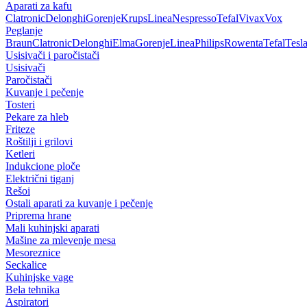
Aparati za kafu
Clatronic
Delonghi
Gorenje
Krups
Linea
Nespresso
Tefal
Vivax
Vox
Peglanje
Braun
Clatronic
Delonghi
Elma
Gorenje
Linea
Philips
Rowenta
Tefal
Tesl
Usisivači i paročistači
Usisivači
Paročistači
Kuvanje i pečenje
Tosteri
Pekare za hleb
Friteze
Roštilji i grilovi
Ketleri
Indukcione ploče
Električni tiganj
Rešoi
Ostali aparati za kuvanje i pečenje
Priprema hrane
Mali kuhinjski aparati
Mašine za mlevenje mesa
Mesoreznice
Seckalice
Kuhinjske vage
Bela tehnika
Aspiratori