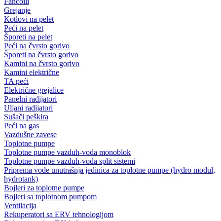
Fancoili
Grejanje
Kotlovi na pelet
Peći na pelet
Šporeti na pelet
Peći na čvrsto gorivo
Šporeti na čvrsto gorivo
Kamini na čvrsto gorivo
Kamini električne
TA peći
Električne grejalice
Panelni radijatori
Uljani radijatori
Sušači peškira
Peći na gas
Vazdušne zavese
Toplotne pumpe
Toplotne pumpe vazduh-voda monoblok
Toplotne pumpe vazduh-voda split sistemi
Priprema vode unutrašnja jedinica za toplotne pumpe (hydro modul,
hydrotank)
Bojleri za toplotne pumpe
Bojleri sa toplotnom pumpom
Ventilacija
Rekuperatori sa ERV tehnologijom