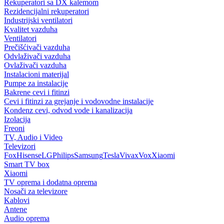
Rekuperatori sa DX kalemom
Rezidencijalni rekuperatori
Industrijski ventilatori
Kvalitet vazduha
Ventilatori
Prečišćivači vazduha
Odvlaživači vazduha
Ovlaživači vazduha
Instalacioni materijal
Pumpe za instalacije
Bakrene cevi i fitinzi
Cevi i fitinzi za grejanje i vodovodne instalacije
Kondenz cevi, odvod vode i kanalizacija
Izolacija
Freoni
TV, Audio i Video
Televizori
Fox
Hisense
LG
Philips
Samsung
Tesla
Vivax
Vox
Xiaomi
Smart TV box
Xiaomi
TV oprema i dodatna oprema
Nosači za televizore
Kablovi
Antene
Audio oprema