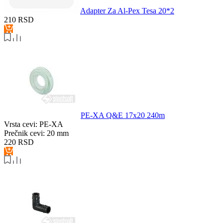
Adapter Za Al-Pex Tesa 20*2
210
RSD
PE-XA Q&E 17x20 240m
Vrsta cevi:
PE-XA
Prečnik cevi:
20 mm
220
RSD