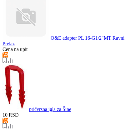
Q&E adapter PL 16-G1/2"MT Ravni
Prelaz
Cena na upit
pričvrsna igla za Šine
10
RSD