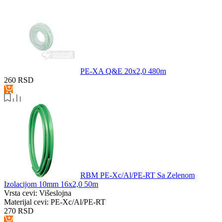
PE-XA Q&E 20x2,0 480m
260
RSD
RBM PE-Xc/Al/PE-RT Sa Zelenom
Izolacijom 10mm 16x2,0 50m
Vrsta cevi:
Višeslojna
Materijal cevi:
PE-Xc/Al/PE-RT
270
RSD