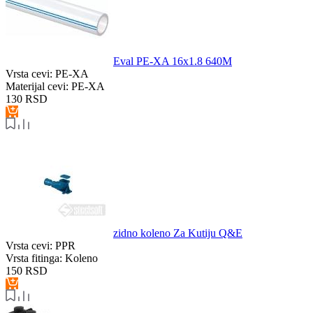
Eval PE-XA 16x1.8 640M
Vrsta cevi:
PE-XA
Materijal cevi:
PE-XA
130
RSD
zidno koleno Za Kutiju Q&E
Vrsta cevi:
PPR
Vrsta fitinga:
Koleno
150
RSD