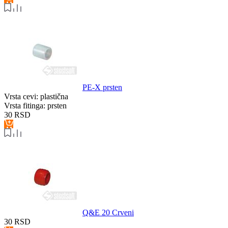
PE-X prsten
Vrsta cevi:
plastična
Vrsta fitinga:
prsten
30
RSD
Q&E 20 Crveni
30
RSD