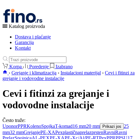
Katalog proizvoda
Dostava i plaćanje
Garancija
Kontakt
Korpa
Poredenje
Izabrano
›
Grejanje i klimatizacija
›
Instalacioni materijal
›
Cevi i fitinzi za
grejanje i vodovodne instalacije
Cevi i fitinzi za grejanje i
vodovodne instalacije
Često traže:
Uponor
PPR
Koleno
Spojka
T-komad
16 mm
20 mm
25
Prikazi jos
mm
32 mm
Grejanje
PE-XA
Pex
plastična
prelaz
prsten
Ravni
Ravni
Prelaz
Spojnica
AL-PEX
PE-XA
PE-Xc/Al/PE-RT
Pex
PPR
PPSU
17