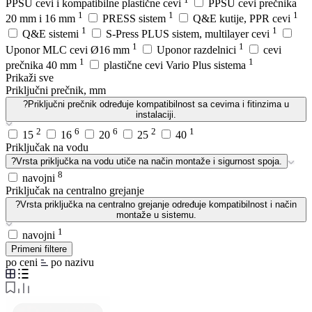
PPSU cevi i kompatibilne plastične cevi
PPSU cevi prečnika
1
1
1
20 mm i 16 mm
PRESS sistem
Q&E kutije, PPR cevi
1
1
Q&E sistemi
S-Press PLUS sistem, multilayer cevi
1
1
Uponor MLC cevi Ø16 mm
Uponor razdelnici
cevi
1
1
prečnika 40 mm
plastične cevi Vario Plus sistema
Prikaži sve
Priključni prečnik, mm
?
Priključni prečnik određuje kompatibilnost sa cevima i fitinzima u
instalaciji.
2
6
6
2
1
15
16
20
25
40
Priključak na vodu
?
Vrsta priključka na vodu utiče na način montaže i sigurnost spoja.
8
navojni
Priključak na centralno grejanje
?
Vrsta priključka na centralno grejanje određuje kompatibilnost i način
montaže u sistemu.
1
navojni
Primeni filtere
po ceni
po nazivu