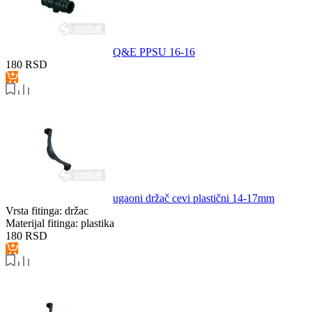
Q&E PPSU 16-16
180
RSD
ugaoni držač cevi plastični 14-17mm
Vrsta fitinga:
držac
Materijal fitinga:
plastika
180
RSD