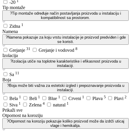
1
-20
Tip montaže
?
Tip montaže određuje način postavljanja proizvoda u instalaciju i
kompatibilnost sa prostorom.
1
Zidna
Namena
?
Namena pokazuje za koju vrstu instalacije je proizvod predviđen i gde
se koristi.
31
8
Grejanje
Grejanje i vodovod
Izolacija
?
Izolacija utiče na toplotne karakteristike i efikasnost proizvoda u
instalaciji.
11
Sa
Boja
?
Boja može biti važna za estetski izgled i prepoznavanje proizvoda u
instalaciji.
1
1
1
1
5
2
Bela
Beli
Blue
Crveni
Plava
Plavi
1
4
1
Siva
Zelena
natural
Prikaži sve
Otpornost na koroziju
?
Otpornost na koroziju pokazuje koliko proizvod može da izdrži uticaj
vlage i hemikalija.