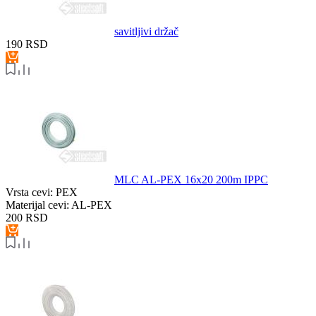
savitljivi držač
190
RSD
MLC AL-PEX 16x20 200m IPPC
Vrsta cevi:
PEX
Materijal cevi:
AL-PEX
200
RSD