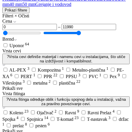
mm
40 mm
50 mm
Grejanje i vodovod
Prikazi filtere
Filteri
×
Očisti
Cena
–
Brend
64
Uponor
Vrsta cevi
?
Vrsta cevi definiše materijal i namenu cevi u instalacijama, što utiče
na izdržljivost i kompatibilnost.
3
1
1
AL-PEX
Kompozitna
Metalno-plastična
PE-
6
1
22
3
1
9
XA
PERT
PPR
PPSU
PVC
Pex
3
2
22
Višeslojna
metalna
plastična
Prikaži sve
Vrsta fitinga
?
Vrsta fitinga određuje oblik i funkciju spojnog dela u instalaciji, važna
za pravilno povezivanje cevi.
23
2
9
4
Koleno
Ojačivač
Ravni
Ravni Prelaz
4
14
23
3
Spojka
Spojnica
T-komad
T-nastavak
držac
1
8
6
prelaz
prsten
Prikaži sve