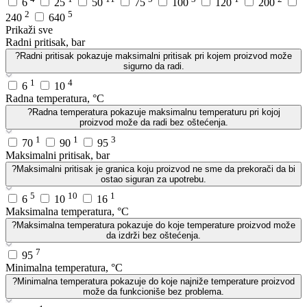
6
25
50
75
100
120
200
2
5
240
640
Prikaži sve
Radni pritisak, bar
?
Radni pritisak pokazuje maksimalni pritisak pri kojem proizvod može
sigurno da radi.
1
4
6
10
Radna temperatura, °C
?
Radna temperatura pokazuje maksimalnu temperaturu pri kojoj
proizvod može da radi bez oštećenja.
1
1
3
70
90
95
Maksimalni pritisak, bar
?
Maksimalni pritisak je granica koju proizvod ne sme da prekorači da bi
ostao siguran za upotrebu.
5
10
1
6
10
16
Maksimalna temperatura, °C
?
Maksimalna temperatura pokazuje do koje temperature proizvod može
da izdrži bez oštećenja.
7
95
Minimalna temperatura, °C
?
Minimalna temperatura pokazuje do koje najniže temperature proizvod
može da funkcioniše bez problema.