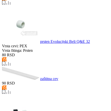
prsten Evolucijski Beli Q&E 32
Vrsta cevi:
PEX
Vrsta fitinga:
Prsten
80
RSD
zaštitna cev
90
RSD