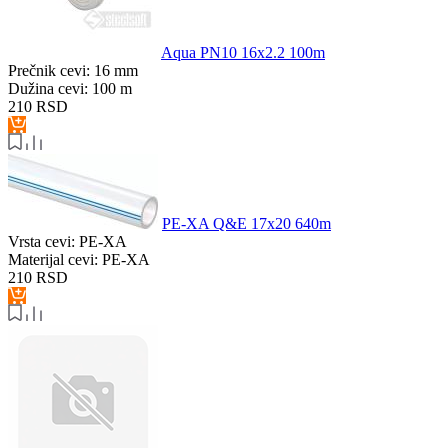
Aqua PN10 16x2.2 100m
Prečnik cevi:
16 mm
Dužina cevi:
100 m
210
RSD
PE-XA Q&E 17x20 640m
Vrsta cevi:
PE-XA
Materijal cevi:
PE-XA
210
RSD