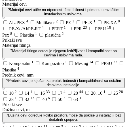
Materijal cevi
?
Materijal cevi utiče na otpornost, fleksibilnost i primenu u različitim
instalacionim uslovima.
4
2
1
1
8
AL-PEX
Multilayer
PE
PE-X
PE-XA
4
1
23
18
PE-Xc/Al/PE-RT
PERT
PPR
PPSU
8
1
2
Pex
Plastika
plastična
Prikaži sve
Materijal fitinga
?
Materijal fitinga određuje njegovu izdržljivost i kompatibilnost sa
cevima i uslovima rada.
1
1
14
22
Kompozitni
Kompozitno
Mesing
PPSU
4
Plastika
Prečnik cevi, mm
?
Prečnik cevi je ključan za protok tečnosti i kompatibilnost sa ostalim
delovima instalacije.
2
1
33
4
44
1
28
10
14
16
17
20
20, 16
25
1
12
6
5
3
28
32
40
50
63
Prikaži sve
Dužina cevi, m
?
Dužina cevi određuje koliko prostora može da pokrije u instalaciji bez
dodatnih spojeva.
4
1
11
5
3
1
2