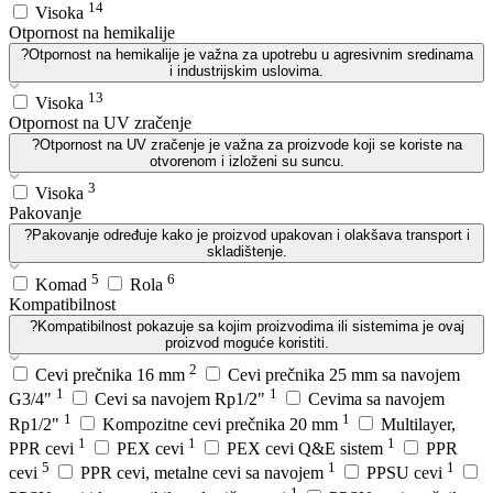
14
Visoka
Otpornost na hemikalije
?
Otpornost na hemikalije je važna za upotrebu u agresivnim sredinama
i industrijskim uslovima.
13
Visoka
Otpornost na UV zračenje
?
Otpornost na UV zračenje je važna za proizvode koji se koriste na
otvorenom i izloženi su suncu.
3
Visoka
Pakovanje
?
Pakovanje određuje kako je proizvod upakovan i olakšava transport i
skladištenje.
5
6
Komad
Rola
Kompatibilnost
?
Kompatibilnost pokazuje sa kojim proizvodima ili sistemima je ovaj
proizvod moguće koristiti.
2
Cevi prečnika 16 mm
Cevi prečnika 25 mm sa navojem
1
1
G3/4"
Cevi sa navojem Rp1/2"
Cevima sa navojem
1
1
Rp1/2"
Kompozitne cevi prečnika 20 mm
Multilayer,
1
1
1
PPR cevi
PEX cevi
PEX cevi Q&E sistem
PPR
5
1
1
cevi
PPR cevi, metalne cevi sa navojem
PPSU cevi
1