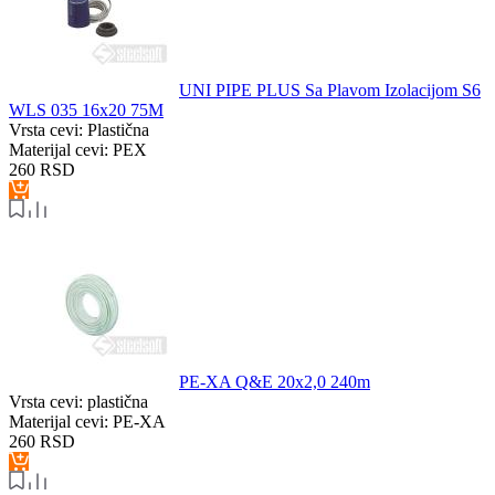
UNI PIPE PLUS Sa Plavom Izolacijom S6
WLS 035 16x20 75M
Vrsta cevi:
Plastična
Materijal cevi:
PEX
260
RSD
PE-XA Q&E 20x2,0 240m
Vrsta cevi:
plastična
Materijal cevi:
PE-XA
260
RSD