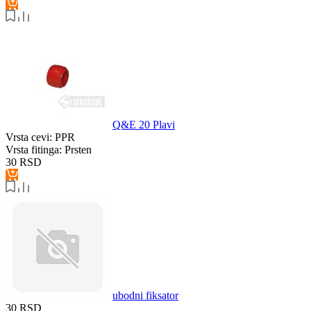
Q&E 20 Plavi
Vrsta cevi:
PPR
Vrsta fitinga:
Prsten
30
RSD
ubodni fiksator
30
RSD