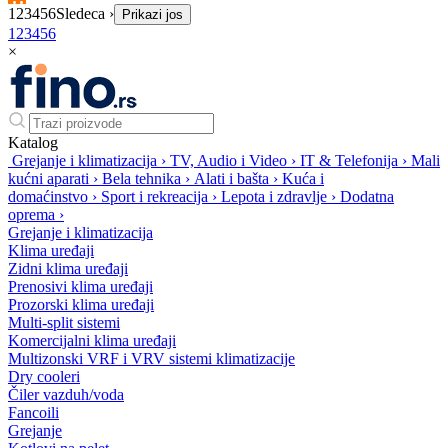
1
2
3
4
5
6
Sledeca ›
Prikazi jos
1
2
3
4
5
6
×
Katalog
Grejanje i klimatizacija
›
TV, Audio i Video
›
IT & Telefonija
›
Mali
kućni aparati
›
Bela tehnika
›
Alati i bašta
›
Kuća i
domaćinstvo
›
Sport i rekreacija
›
Lepota i zdravlje
›
Dodatna
oprema
›
Grejanje i klimatizacija
Klima uređaji
Zidni klima uređaji
Prenosivi klima uređaji
Prozorski klima uređaji
Multi-split sistemi
Komercijalni klima uređaji
Multizonski VRF i VRV sistemi klimatizacije
Dry cooleri
Čiler vazduh/voda
Fancoili
Grejanje