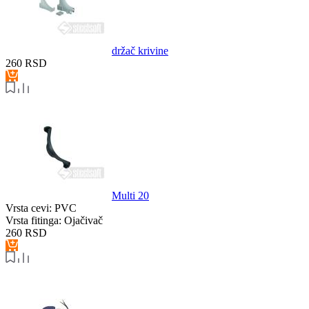
držač krivine
260
RSD
Multi 20
Vrsta cevi:
PVC
Vrsta fitinga:
Ojačivač
260
RSD