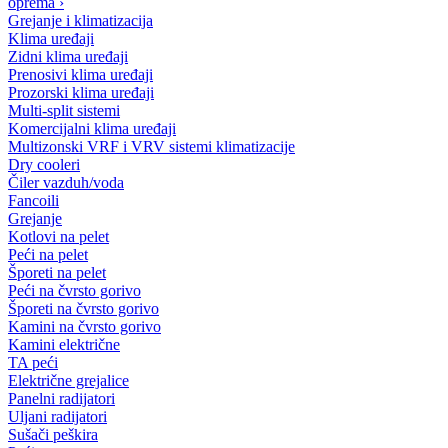
oprema
›
Grejanje i klimatizacija
Klima uređaji
Zidni klima uređaji
Prenosivi klima uređaji
Prozorski klima uređaji
Multi-split sistemi
Komercijalni klima uređaji
Multizonski VRF i VRV sistemi klimatizacije
Dry cooleri
Čiler vazduh/voda
Fancoili
Grejanje
Kotlovi na pelet
Peći na pelet
Šporeti na pelet
Peći na čvrsto gorivo
Šporeti na čvrsto gorivo
Kamini na čvrsto gorivo
Kamini električne
TA peći
Električne grejalice
Panelni radijatori
Uljani radijatori
Sušači peškira