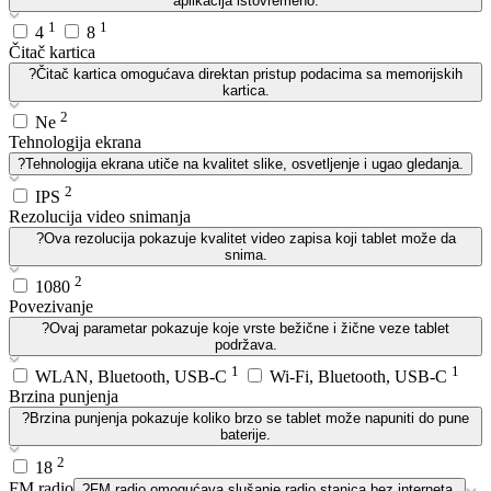
aplikacija istovremeno.
1
1
4
8
Čitač kartica
?
Čitač kartica omogućava direktan pristup podacima sa memorijskih
kartica.
2
Ne
Tehnologija ekrana
?
Tehnologija ekrana utiče na kvalitet slike, osvetljenje i ugao gledanja.
2
IPS
Rezolucija video snimanja
?
Ova rezolucija pokazuje kvalitet video zapisa koji tablet može da
snima.
2
1080
Povezivanje
?
Ovaj parametar pokazuje koje vrste bežične i žične veze tablet
podržava.
1
1
WLAN, Bluetooth, USB-C
Wi-Fi, Bluetooth, USB-C
Brzina punjenja
?
Brzina punjenja pokazuje koliko brzo se tablet može napuniti do pune
baterije.
2
18
FM radio
?
FM radio omogućava slušanje radio stanica bez interneta.