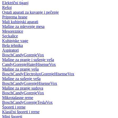
Električni tiganj
Rešoi
Ostali aparati za kuvanje i pečenje
Priprema hrane
Mali kuhinjski aparati
Mašine za mlevenje mesa
Mesoreznice
Seckalice
Kuhinjske vage
Bela tehnika
Aspiratori
Bosch
Candy
Gorenje
Vox
Mašine za pranje i sušenje veša
Candy
Gorenje
Haier
Hisense
Vox
Mašine za pranje veša
Bosch
Candy
Electrolux
Gorenje
Hisense
Vox
Mašine za sušenje veša
Bosch
Candy
Gorenje
Hisense
Vox
Mašine za pranje sudova
Bosch
Candy
Gorenje
Vox
Mikrotalasne rerne
Bosch
Candy
Gorenje
Tesla
Vox
Šporeti i rerne
Klasični šporeti i rerne
Mini šporeti