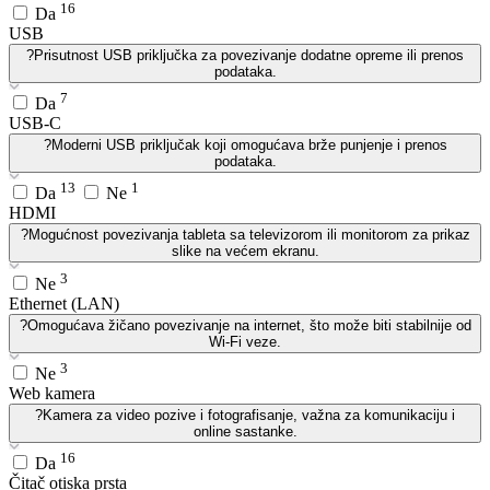
16
Da
USB
?
Prisutnost USB priključka za povezivanje dodatne opreme ili prenos
podataka.
7
Da
USB-C
?
Moderni USB priključak koji omogućava brže punjenje i prenos
podataka.
13
1
Da
Ne
HDMI
?
Mogućnost povezivanja tableta sa televizorom ili monitorom za prikaz
slike na većem ekranu.
3
Ne
Ethernet (LAN)
?
Omogućava žičano povezivanje na internet, što može biti stabilnije od
Wi-Fi veze.
3
Ne
Web kamera
?
Kamera za video pozive i fotografisanje, važna za komunikaciju i
online sastanke.
16
Da
Čitač otiska prsta