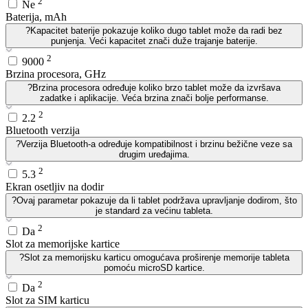
2
Ne
Baterija, mAh
?
Kapacitet baterije pokazuje koliko dugo tablet može da radi bez
punjenja. Veći kapacitet znači duže trajanje baterije.
2
9000
Brzina procesora, GHz
?
Brzina procesora određuje koliko brzo tablet može da izvršava
zadatke i aplikacije. Veća brzina znači bolje performanse.
2
2.2
Bluetooth verzija
?
Verzija Bluetooth-a određuje kompatibilnost i brzinu bežične veze sa
drugim uređajima.
2
5.3
Ekran osetljiv na dodir
?
Ovaj parametar pokazuje da li tablet podržava upravljanje dodirom, što
je standard za većinu tableta.
2
Da
Slot za memorijske kartice
?
Slot za memorijsku karticu omogućava proširenje memorije tableta
pomoću microSD kartice.
2
Da
Slot za SIM karticu