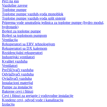
Peći na gas
Vazdušne zavese
Toplotne pumpe
Toplotne pumpe vazduh-voda monoblok
Toplotne pumpe vazduh-voda split sistemi
Priprema vode unutrašnja jedinica za toplotne pumpe (hydro modul,
hydrotank)
Bojleri za toplotne pumpe
Bojleri sa toplotnom pumpom
Ventilacija
Rekuperatori sa ERV tehnologijom
Rekuperatori sa DX kalemom
Rezidencijalni rekuperatori
Industrijski ventilatori
Kvalitet vazduha
Ventilatori
Prečišćivači vazduha
Odvlaživači vazduha
Ovlaživači vazduha
Instalacioni materijal
Pumpe za instalacije
Bakrene cevi i fitinzi
Cevi i fitinzi za grejanje i vodovodne instalacije
Kondenz cevi, odvod vode i kanalizacija
Izolacija