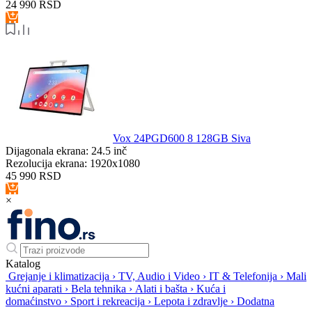
24 990
RSD
Vox 24PGD600 8 128GB Siva
Dijagonala ekrana:
24.5 inč
Rezolucija ekrana:
1920x1080
45 990
RSD
×
Katalog
Grejanje i klimatizacija
›
TV, Audio i Video
›
IT & Telefonija
›
Mali
kućni aparati
›
Bela tehnika
›
Alati i bašta
›
Kuća i
domaćinstvo
›
Sport i rekreacija
›
Lepota i zdravlje
›
Dodatna