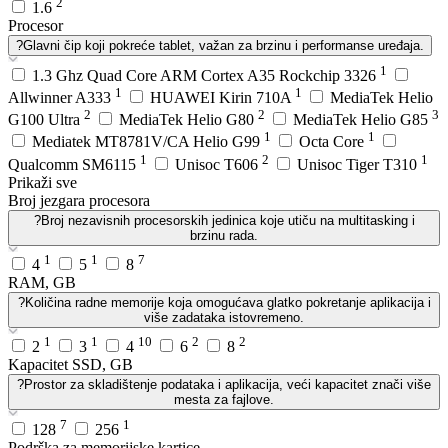
2
1.6
Procesor
?
Glavni čip koji pokreće tablet, važan za brzinu i performanse uređaja.
1
1.3 Ghz Quad Core ARM Cortex A35 Rockchip 3326
1
1
Allwinner A333
HUAWEI Kirin 710A
MediaTek Helio
2
2
3
G100 Ultra
MediaTek Helio G80
MediaTek Helio G85
1
1
Mediatek MT8781V/CA Helio G99
Octa Core
1
2
1
Qualcomm SM6115
Unisoc T606
Unisoc Tiger T310
Prikaži sve
Broj jezgara procesora
?
Broj nezavisnih procesorskih jedinica koje utiču na multitasking i
brzinu rada.
1
1
7
4
5
8
RAM, GB
?
Količina radne memorije koja omogućava glatko pokretanje aplikacija i
više zadataka istovremeno.
1
1
10
2
2
2
3
4
6
8
Kapacitet SSD, GB
?
Prostor za skladištenje podataka i aplikacija, veći kapacitet znači više
mesta za fajlove.
7
1
128
256
Podrška za memorijske kartice