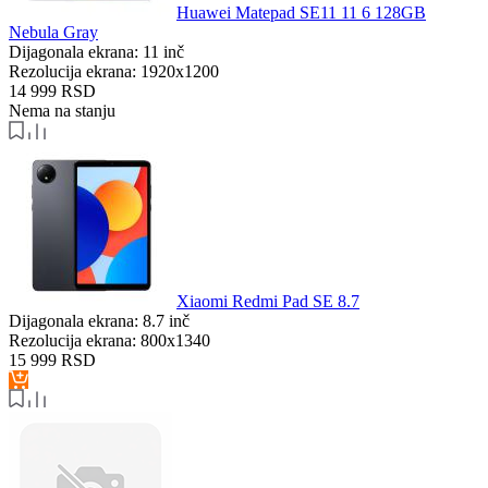
Huawei Matepad SE11 11 6 128GB
Nebula Gray
Dijagonala ekrana:
11 inč
Rezolucija ekrana:
1920x1200
14 999
RSD
Nema na stanju
Xiaomi Redmi Pad SE 8.7
Dijagonala ekrana:
8.7 inč
Rezolucija ekrana:
800x1340
15 999
RSD