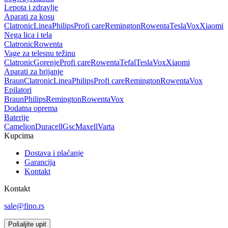
Lepota i zdravlje
Aparati za kosu
Clatronic
Linea
Philips
Profi care
Remington
Rowenta
Tesla
Vox
Xiaomi
Nega lica i tela
Clatronic
Rowenta
Vage za telesnu težinu
Clatronic
Gorenje
Profi care
Rowenta
Tefal
Tesla
Vox
Xiaomi
Aparati za brijanje
Braun
Clatronic
Linea
Philips
Profi care
Remington
Rowenta
Vox
Epilatori
Braun
Philips
Remington
Rowenta
Vox
Dodatna oprema
Baterije
Camelion
Duracell
Gsc
Maxell
Varta
Kupcima
Dostava i plaćanje
Garancija
Kontakt
Kontakt
sale@fino.rs
Pošaljite upit