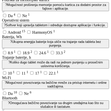
?
Mogućnost proširenja memorije pomoću kartica za dodatni prostor za
fajlove i aplikacije.
4
1
Da
Ne
Operativni sistem
?
Softver koji upravlja tabletom i određuje dostupne aplikacije i funkcije.
15
1
Android
HarmonyOS
Baterija, Wh
?
Ukupna energija baterije koja utiče na trajanje rada tableta bez
punjenja.
1
2
1
2
8.9
18.9
24.6
33.3
Trajanje baterije, h
?
Koliko dugo tablet može da radi na jednom punjenju u prosečnim
uslovima korišćenja.
1
1
1
1
10
11
17
22.1
Wi-Fi
?
Mogućnost povezivanja na bežične mreže za pristup internetu i online
sadržajima.
10
6
Da
Ne
Bluetooth
?
Omogućava bežično povezivanje sa drugim uređajima kao što su
slušalice ili tastature.