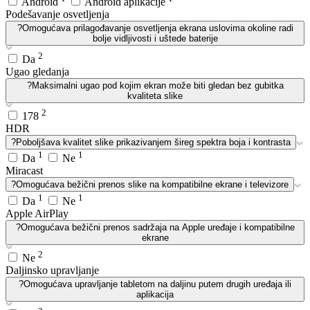
Android
Android aplikacije
Podešavanje osvetljenja
?
Omogućava prilagođavanje osvetljenja ekrana uslovima okoline radi
bolje vidljivosti i uštede baterije
2
Da
Ugao gledanja
?
Maksimalni ugao pod kojim ekran može biti gledan bez gubitka
kvaliteta slike
2
178
HDR
?
Poboljšava kvalitet slike prikazivanjem šireg spektra boja i kontrasta
1
1
Da
Ne
Miracast
?
Omogućava bežični prenos slike na kompatibilne ekrane i televizore
1
1
Da
Ne
Apple AirPlay
?
Omogućava bežični prenos sadržaja na Apple uređaje i kompatibilne
ekrane
2
Ne
Daljinsko upravljanje
?
Omogućava upravljanje tabletom na daljinu putem drugih uređaja ili
aplikacija