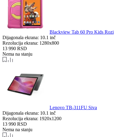
Blackview Tab 60 Pro Kids Rozi
Dijagonala ekrana:
10.1 inč
Rezolucija ekrana:
1280x800
13 990
RSD
Nema na stanju
Lenovo TB-311FU Siva
Dijagonala ekrana:
10.1 inč
Rezolucija ekrana:
1920x1200
13 990
RSD
Nema na stanju