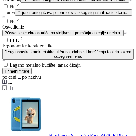
2
Ne
Tjuner
?
Tjuner omogućava prijem televizijskog signala ili radio stanica.
2
Ne
Osvetljenje
?
Osvetljenje ekrana utiče na vidljivost i potrošnju energije uređaja.
2
LED
Ergonomske karakteristike
?
Ergonomske karakteristike utiču na udobnost korišćenja tableta tokom
dužeg vremena.
1
Lagano metalno kućište, tanak dizajn
Primeni filtere
po ceni
po nazivu
Blackview 8 Tab A5 Kids 3/64GB Plavi