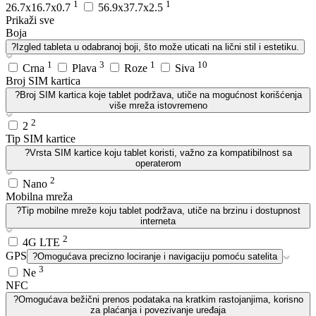
1
1
26.7x16.7x0.7
56.9x37.7x2.5
Prikaži sve
Boja
?
Izgled tableta u odabranoj boji, što može uticati na lični stil i estetiku.
1
3
1
10
Crna
Plava
Roze
Siva
Broj SIM kartica
?
Broj SIM kartica koje tablet podržava, utiče na mogućnost korišćenja
više mreža istovremeno
2
2
Tip SIM kartice
?
Vrsta SIM kartice koju tablet koristi, važno za kompatibilnost sa
operaterom
2
Nano
Mobilna mreža
?
Tip mobilne mreže koju tablet podržava, utiče na brzinu i dostupnost
interneta
2
4G LTE
GPS
?
Omogućava precizno lociranje i navigaciju pomoću satelita
3
Ne
NFC
?
Omogućava bežični prenos podataka na kratkim rastojanjima, korisno
za plaćanja i povezivanje uređaja