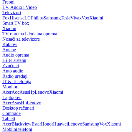
Freoni
TV, Audio i Video
Televizori
Fox
Hisense
LG
Philips
Samsung
Tesla
Vivax
Vox
Xiaomi
Smart TV box
Xiaomi
TV oprema i dodatna oprema
Nosači za televizore
Kablovi
Antene
Audio oprema
Hi-Fi sistemi
Zvučnici
Auto audio
Radio uređaji
IT & Telefonija
Monitori
Acer
Aoc
Asus
Hp
Lenovo
Xiaomi
Laptopovi
Acer
Asus
Hp
Lenovo
Desktop računari
Comtrade
Tableti
Acer
Blackview
Estar
Honor
Huawei
Lenovo
Samsung
Vox
Xiaomi
Mobilni telefoni