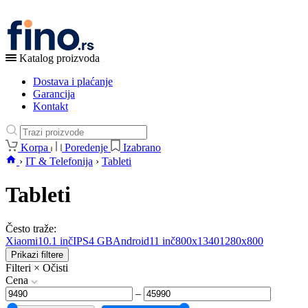
Katalog proizvoda
Dostava i plaćanje
Garancija
Kontakt
Korpa
Poredenje
Izabrano
›
IT & Telefonija
›
Tableti
Tableti
Često traže:
Xiaomi
10.1 inč
IPS
4 GB
Android
11 inč
800x1340
1280x800
Prikazi filtere
Filteri
×
Očisti
Cena
–