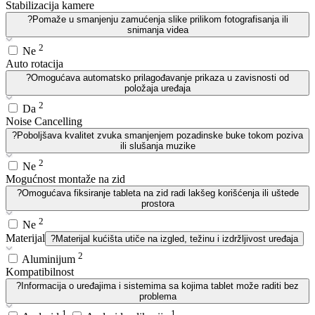
Stabilizacija kamere
?
Pomaže u smanjenju zamućenja slike prilikom fotografisanja ili
snimanja videa
2
Ne
Auto rotacija
?
Omogućava automatsko prilagođavanje prikaza u zavisnosti od
položaja uređaja
2
Da
Noise Cancelling
?
Poboljšava kvalitet zvuka smanjenjem pozadinske buke tokom poziva
ili slušanja muzike
2
Ne
Mogućnost montaže na zid
?
Omogućava fiksiranje tableta na zid radi lakšeg korišćenja ili uštede
prostora
2
Ne
Materijal
?
Materijal kućišta utiče na izgled, težinu i izdržljivost uređaja
2
Aluminijum
Kompatibilnost
?
Informacija o uređajima i sistemima sa kojima tablet može raditi bez
problema
1
1