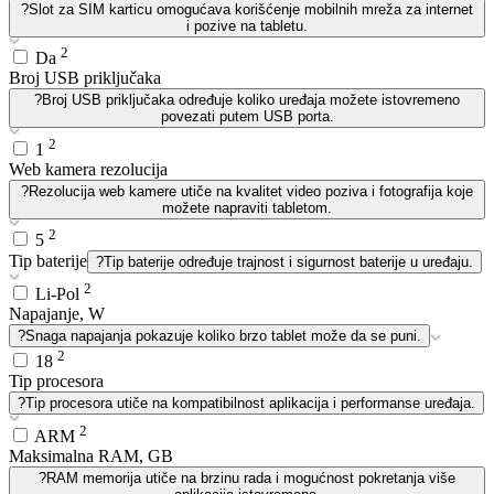
?
Slot za SIM karticu omogućava korišćenje mobilnih mreža za internet
i pozive na tabletu.
2
Da
Broj USB priključaka
?
Broj USB priključaka određuje koliko uređaja možete istovremeno
povezati putem USB porta.
2
1
Web kamera rezolucija
?
Rezolucija web kamere utiče na kvalitet video poziva i fotografija koje
možete napraviti tabletom.
2
5
Tip baterije
?
Tip baterije određuje trajnost i sigurnost baterije u uređaju.
2
Li-Pol
Napajanje, W
?
Snaga napajanja pokazuje koliko brzo tablet može da se puni.
2
18
Tip procesora
?
Tip procesora utiče na kompatibilnost aplikacija i performanse uređaja.
2
ARM
Maksimalna RAM, GB
?
RAM memorija utiče na brzinu rada i mogućnost pokretanja više