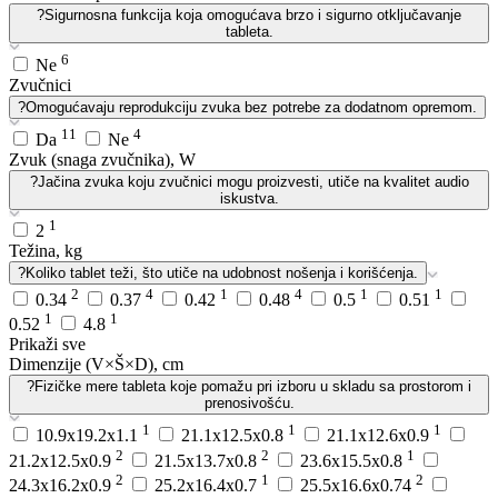
?
Sigurnosna funkcija koja omogućava brzo i sigurno otključavanje
tableta.
6
Ne
Zvučnici
?
Omogućavaju reprodukciju zvuka bez potrebe za dodatnom opremom.
11
4
Da
Ne
Zvuk (snaga zvučnika), W
?
Jačina zvuka koju zvučnici mogu proizvesti, utiče na kvalitet audio
iskustva.
1
2
Težina, kg
?
Koliko tablet teži, što utiče na udobnost nošenja i korišćenja.
2
4
1
4
1
1
0.34
0.37
0.42
0.48
0.5
0.51
1
1
0.52
4.8
Prikaži sve
Dimenzije (V×Š×D), cm
?
Fizičke mere tableta koje pomažu pri izboru u skladu sa prostorom i
prenosivošću.
1
1
1
10.9x19.2x1.1
21.1x12.5x0.8
21.1x12.6x0.9
2
2
1
21.2x12.5x0.9
21.5x13.7x0.8
23.6x15.5x0.8
2
1
2
24.3x16.2x0.9
25.2x16.4x0.7
25.5x16.6x0.74