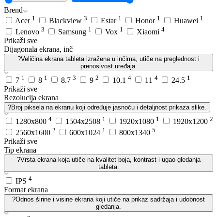
Brend
1
3
1
1
1
Acer
Blackview
Estar
Honor
Huawei
3
1
1
4
Lenovo
Samsung
Vox
Xiaomi
Prikaži sve
Dijagonala ekrana, inč
?
Veličina ekrana tableta izražena u inčima, utiče na preglednost i
prenosivost uređaja.
1
1
3
2
4
4
1
7
8
8.7
9
10.1
11
24.5
Prikaži sve
Rezolucija ekrana
?
Broj piksela na ekranu koji određuje jasnoću i detaljnost prikaza slike.
4
1
1
2
1280x800
1504x2508
1920x1080
1920x1200
2
1
5
2560x1600
600x1024
800x1340
Prikaži sve
Tip ekrana
?
Vrsta ekrana koja utiče na kvalitet boja, kontrast i ugao gledanja
tableta.
4
IPS
Format ekrana
?
Odnos širine i visine ekrana koji utiče na prikaz sadržaja i udobnost
gledanja.