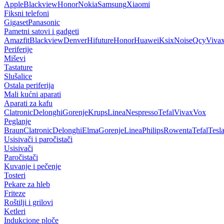
Apple
Blackview
Honor
Nokia
Samsung
Xiaomi
Fiksni telefoni
Gigaset
Panasonic
Pametni satovi i gadgeti
Amazfit
Blackview
Denver
Hifuture
Honor
Huawei
Ksix
Noise
Qcy
Viva
Periferije
Miševi
Tastature
Slušalice
Ostala periferija
Mali kućni aparati
Aparati za kafu
Clatronic
Delonghi
Gorenje
Krups
Linea
Nespresso
Tefal
Vivax
Vox
Peglanje
Braun
Clatronic
Delonghi
Elma
Gorenje
Linea
Philips
Rowenta
Tefal
Tesl
Usisivači i paročistači
Usisivači
Paročistači
Kuvanje i pečenje
Tosteri
Pekare za hleb
Friteze
Roštilji i grilovi
Ketleri
Indukcione ploče