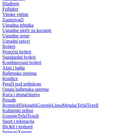
Hlađenje
Frižideri
Vinske vitrine
Zamrzivači
Ugradna tehnika
Ugradne ploče za kuvanje
Ugradne rerne
Ugradni setovi
Bojleri
Protočni bojleri
Standardni bojleri
Kombinovani bojleri
Alati i bašta
Baštenska oprema
Kosilice
Perači pod pritiskom
Ostala baštenska oprema
Kuća i domaćinstvo
Posuđe
Bormioli
Delonghi
Gorenje
Linea
Metalac
Tefal
Texell
Kuhinjski pribor
Gorenje
Tefal
Texell
Sport i rekreacija
Bicikli i trotineti
Segway
Xiaomi