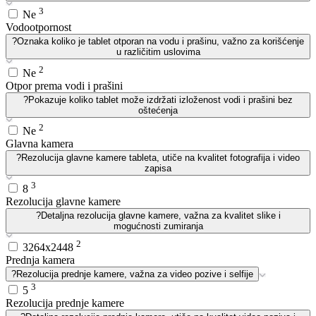
3
Ne
Vodootpornost
?
Oznaka koliko je tablet otporan na vodu i prašinu, važno za korišćenje
u različitim uslovima
2
Ne
Otpor prema vodi i prašini
?
Pokazuje koliko tablet može izdržati izloženost vodi i prašini bez
oštećenja
2
Ne
Glavna kamera
?
Rezolucija glavne kamere tableta, utiče na kvalitet fotografija i video
zapisa
3
8
Rezolucija glavne kamere
?
Detaljna rezolucija glavne kamere, važna za kvalitet slike i
mogućnosti zumiranja
2
3264x2448
Prednja kamera
?
Rezolucija prednje kamere, važna za video pozive i selfije
3
5
Rezolucija prednje kamere