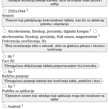
?
Detaljna rezolucija prednje kamere, utiče na kvalitet video poziva i
selfija
2
2592x1944
Senzori
?
Senzori koji poboljšavaju funkcionalnost tableta, kao što su detekcija
pokreta i orijentacije
1
Akcelerometar, žiroskop, proximity, digitalni kompas
1
akcelerometar, žiroskop, proximity, Hall sensor, magnetometar
Frekvencija osvežavanja, Hz
?
Broj osvežavanja slike u sekundi, utiče na glatkoću prikaza i iskustvo
korišćenja
2
90
Face ID
?
Omogućava otključavanje tableta prepoznavanjem lica korisnika
2
Ne
Bežično punjenje
?
Omogućava punjenje baterije bez korišćenja kabla, praktično i brzo
2
Ne
Podrška za aplikacije
?
Operativni sistem koji određuje koje aplikacije mogu biti instalirane na
tablet
2
Android