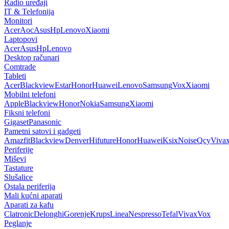
Radio uređaji
IT & Telefonija
Monitori
Acer
Aoc
Asus
Hp
Lenovo
Xiaomi
Laptopovi
Acer
Asus
Hp
Lenovo
Desktop računari
Comtrade
Tableti
Acer
Blackview
Estar
Honor
Huawei
Lenovo
Samsung
Vox
Xiaomi
Mobilni telefoni
Apple
Blackview
Honor
Nokia
Samsung
Xiaomi
Fiksni telefoni
Gigaset
Panasonic
Pametni satovi i gadgeti
Amazfit
Blackview
Denver
Hifuture
Honor
Huawei
Ksix
Noise
Qcy
Viva
Periferije
Miševi
Tastature
Slušalice
Ostala periferija
Mali kućni aparati
Aparati za kafu
Clatronic
Delonghi
Gorenje
Krups
Linea
Nespresso
Tefal
Vivax
Vox
Peglanje