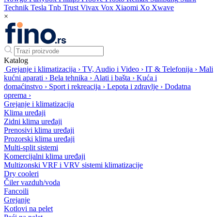
Technik
Tesla
Tnb
Trust
Vivax
Vox
Xiaomi
Xo
Xwave
×
Katalog
Grejanje i klimatizacija
›
TV, Audio i Video
›
IT & Telefonija
›
Mali
kućni aparati
›
Bela tehnika
›
Alati i bašta
›
Kuća i
domaćinstvo
›
Sport i rekreacija
›
Lepota i zdravlje
›
Dodatna
oprema
›
Grejanje i klimatizacija
Klima uređaji
Zidni klima uređaji
Prenosivi klima uređaji
Prozorski klima uređaji
Multi-split sistemi
Komercijalni klima uređaji
Multizonski VRF i VRV sistemi klimatizacije
Dry cooleri
Čiler vazduh/voda
Fancoili
Grejanje
Kotlovi na pelet