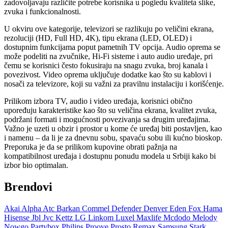
zadovoljavaju različite potrebe korisnika u pogledu kvaliteta slike,
zvuka i funkcionalnosti.
U okviru ove kategorije, televizori se razlikuju po veličini ekrana,
rezoluciji (HD, Full HD, 4K), tipu ekrana (LED, OLED) i
dostupnim funkcijama poput pametnih TV opcija. Audio oprema se
može podeliti na zvučnike, Hi-Fi sisteme i auto audio uređaje, pri
čemu se korisnici često fokusiraju na snagu zvuka, broj kanala i
povezivost. Video oprema uključuje dodatke kao što su kablovi i
nosači za televizore, koji su važni za pravilnu instalaciju i korišćenje.
Prilikom izbora TV, audio i video uređaja, korisnici obično
upoređuju karakteristike kao što su veličina ekrana, kvalitet zvuka,
podržani formati i mogućnosti povezivanja sa drugim uređajima.
Važno je uzeti u obzir i prostor u kome će uređaj biti postavljen, kao
i namenu – da li je za dnevnu sobu, spavaću sobu ili kućno bioskop.
Preporuka je da se prilikom kupovine obrati pažnja na
kompatibilnost uređaja i dostupnu ponudu modela u Srbiji kako bi
izbor bio optimalan.
Brendovi
Akai
Alpha
Atc
Barkan
Commel
Defender
Denver
Eden
Fox
Hama
Hisense
Jbl
Jvc
Kettz
LG
Linkom
Luxel
Maxlife
Mcdodo
Melody
Nowgo
Partybox
Philips
Proove
Prosto
Remax
Samsung
Stark