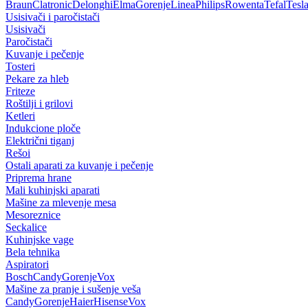
Braun
Clatronic
Delonghi
Elma
Gorenje
Linea
Philips
Rowenta
Tefal
Tesl
Usisivači i paročistači
Usisivači
Paročistači
Kuvanje i pečenje
Tosteri
Pekare za hleb
Friteze
Roštilji i grilovi
Ketleri
Indukcione ploče
Električni tiganj
Rešoi
Ostali aparati za kuvanje i pečenje
Priprema hrane
Mali kuhinjski aparati
Mašine za mlevenje mesa
Mesoreznice
Seckalice
Kuhinjske vage
Bela tehnika
Aspiratori
Bosch
Candy
Gorenje
Vox
Mašine za pranje i sušenje veša
Candy
Gorenje
Haier
Hisense
Vox