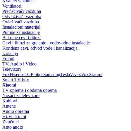
Kvalitet vazduha
Ventilatori
Prečišćivači vazduha
Odvlaživači vazduha
Ovlaživači vazduha
Instalacioni materijal
Pumpe za instalacije
Bakrene cevi i fitinzi
Cevi i fitinzi za grejanje i vodovodne instalacije
Kondenz cevi, odvod vode i kanalizacija
Izolacija
Freoni
TV, Audio i Video
Televizori
Fox
Hisense
LG
Philips
Samsung
Tesla
Vivax
Vox
Xiaomi
Smart TV box
Xiaomi
TV oprema i dodatna oprema
Nosači za televizore
Kablovi
Antene
Audio oprema
Hi-Fi sistemi
Zvučnici
Auto audio