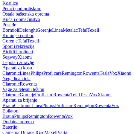
Kosilice
Perači pod pritiskom
Ostala baštenska oprema
Kuća i domaćinstvo
Posuđe
Bormioli
Delonghi
Gorenje
Linea
Metalac
Tefal
Texell
Kuhinjski pribor
Gorenje
Tefal
Texell
Sport i rekreacija
Bicikli i trotineti
Segway
Xiaomi
Lepota i zdravlje
Aparati za kosu
Clatronic
Linea
Philips
Profi care
Remington
Rowenta
Tesla
Vox
Xiaomi
Nega lica i tela
Clatronic
Rowenta
Vage za telesnu težinu
Clatronic
Gorenje
Profi care
Rowenta
Tefal
Tesla
Vox
Xiaomi
Aparati za brijanje
Braun
Clatronic
Linea
Philips
Profi care
Remington
Rowenta
Vox
Epilatori
Braun
Philips
Remington
Rowenta
Vox
Dodatna oprema
Baterije
Camelion
Duracell
Gsc
Maxell
Varta