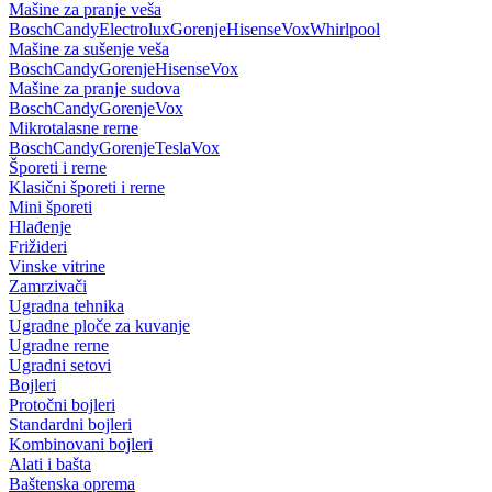
Mašine za pranje veša
Bosch
Candy
Electrolux
Gorenje
Hisense
Vox
Whirlpool
Mašine za sušenje veša
Bosch
Candy
Gorenje
Hisense
Vox
Mašine za pranje sudova
Bosch
Candy
Gorenje
Vox
Mikrotalasne rerne
Bosch
Candy
Gorenje
Tesla
Vox
Šporeti i rerne
Klasični šporeti i rerne
Mini šporeti
Hlađenje
Frižideri
Vinske vitrine
Zamrzivači
Ugradna tehnika
Ugradne ploče za kuvanje
Ugradne rerne
Ugradni setovi
Bojleri
Protočni bojleri
Standardni bojleri
Kombinovani bojleri
Alati i bašta
Baštenska oprema