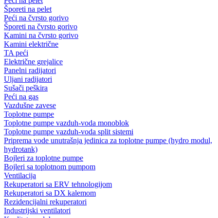
Peći na pelet
Šporeti na pelet
Peći na čvrsto gorivo
Šporeti na čvrsto gorivo
Kamini na čvrsto gorivo
Kamini električne
TA peći
Električne grejalice
Panelni radijatori
Uljani radijatori
Sušači peškira
Peći na gas
Vazdušne zavese
Toplotne pumpe
Toplotne pumpe vazduh-voda monoblok
Toplotne pumpe vazduh-voda split sistemi
Priprema vode unutrašnja jedinica za toplotne pumpe (hydro modul,
hydrotank)
Bojleri za toplotne pumpe
Bojleri sa toplotnom pumpom
Ventilacija
Rekuperatori sa ERV tehnologijom
Rekuperatori sa DX kalemom
Rezidencijalni rekuperatori
Industrijski ventilatori