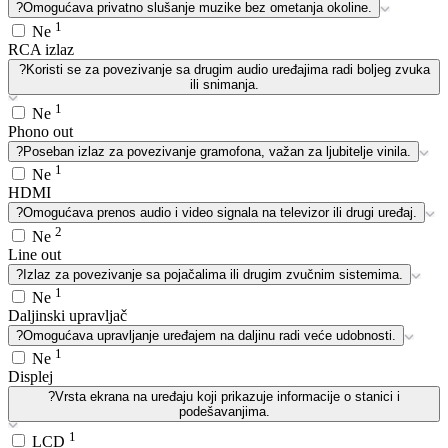
?
Omogućava privatno slušanje muzike bez ometanja okoline.
1
Ne
RCA izlaz
?
Koristi se za povezivanje sa drugim audio uređajima radi boljeg zvuka
ili snimanja.
1
Ne
Phono out
?
Poseban izlaz za povezivanje gramofona, važan za ljubitelje vinila.
1
Ne
HDMI
?
Omogućava prenos audio i video signala na televizor ili drugi uređaj.
2
Ne
Line out
?
Izlaz za povezivanje sa pojačalima ili drugim zvučnim sistemima.
1
Ne
Daljinski upravljač
?
Omogućava upravljanje uređajem na daljinu radi veće udobnosti.
1
Ne
Displej
?
Vrsta ekrana na uređaju koji prikazuje informacije o stanici i
podešavanjima.
1
LCD