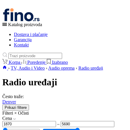
Katalog proizvoda
Dostava i plaćanje
Garancija
Kontakt
Korpa
Poredenje
Izabrano
›
TV, Audio i Video
›
Audio oprema
›
Radio uređaji
Radio uređaji
Često traže:
Denver
Prikazi filtere
Filteri
×
Očisti
Cena
–