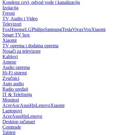
Kondenz cevi, odvod vode i kanalizacija
Izolacija
Freoni
TV, Audio i Video
Televizori
Fox
Hisense
LG
Philips
Samsung
Tesla
Vivax
Vox
Xiaomi
Smart TV box
Xiaomi
TV oprema i dodatna oprema
Nosači za televizore
Kablovi
Antene
Audio oprema
Hi-Fi sistemi
Zvučnici
Auto audio
Radio uređaji
IT & Telefonija
Monitori
Acer
Aoc
Asus
Hp
Lenovo
Xiaomi
Laptopovi
Acer
Asus
Hp
Lenovo
Desktop računari
Comtrade
Tableti