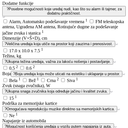
Dodatne funkcije
?
Posebne mogućnosti koje uređaj nudi, kao što su alarm ili tajmer, za
dodatnu praktičnost.
1
Alarm, Automatsko podešavanje vremena
FM teleskopska
antena, Ugrađena AM antena, Rotirajuće dugme za podešavanje
1
jačine zvuka i stanica
Dimenzije (V×Š×D), cm
?
Veličina uređaja koja utiče na prostor koji zauzima i prenosivost.
1
17.0 x 10.0 x 7.5
Težina, kg
?
Ukupna težina uređaja, važna za lakoću nošenja i postavljanje.
2
2
0.5
0.6
Boja
?
Boja uređaja koja može uticati na estetiku i uklapanje u prostor.
1
1
2
1
Bela
Bež
Crna
Siva
Zvuk (snaga zvučnika), W
?
Ukupna snaga zvučnika koja određuje jačinu i kvalitet zvuka.
1
15
Podrška za memorijske kartice
?
Omogućava reprodukciju muzike direktno sa memorijskih kartica.
1
Ne
Napajanje iz automobila
?
Mogućnost korišćenja uređaja u vozilu putem napajanja iz auta.