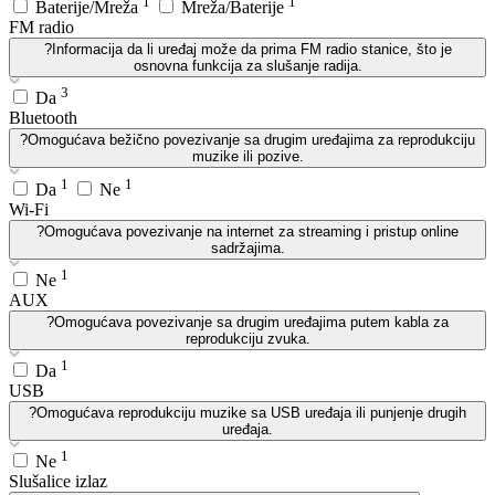
1
1
Baterije/Mreža
Mreža/Baterije
FM radio
?
Informacija da li uređaj može da prima FM radio stanice, što je
osnovna funkcija za slušanje radija.
3
Da
Bluetooth
?
Omogućava bežično povezivanje sa drugim uređajima za reprodukciju
muzike ili pozive.
1
1
Da
Ne
Wi-Fi
?
Omogućava povezivanje na internet za streaming i pristup online
sadržajima.
1
Ne
AUX
?
Omogućava povezivanje sa drugim uređajima putem kabla za
reprodukciju zvuka.
1
Da
USB
?
Omogućava reprodukciju muzike sa USB uređaja ili punjenje drugih
uređaja.
1
Ne
Slušalice izlaz