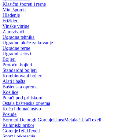
Klasični šporeti i rerne
Mini šporeti
Hlađenje
Frižideri
Vinske vitrine
Zamrzivači
Ugradna tehnika
Ugradne ploče za kuvanje
Ugradne rerne
Ugradni setovi
Bojleri
Protočni bojleri
Standardni bojleri
Kombinovani bojleri
Alati i bašta
Baštenska oprema
Kosilice
Perači pod pritiskom
Ostala baštenska oprema
Kuća i domaćinstvo
Posuđe
Bormioli
Delonghi
Gorenje
Linea
Metalac
Tefal
Texell
Kuhinjski pribor
Gorenje
Tefal
Texell
Sport i rekreacija