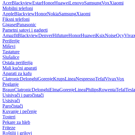
Acer
Blackview
Estar
Honor
Huawei
Lenovo
Samsung
Vox
Xiaomi
Mobilni telefoni
Apple
Blackview
Honor
Nokia
Samsung
Xiaomi
Fiksni telefoni
Gigaset
Panasonic
Pametni satovi i gadgeti
Amazfit
Blackview
Denver
Hifuture
Honor
Huawei
Ksix
Noise
Qcy
Viva
Periferije
Miševi
Tastature
Slušalice
Ostala periferija
Mali kućni aparati
Aparati za kafu
Clatronic
Delonghi
Gorenje
Krups
Linea
Nespresso
Tefal
Vivax
Vox
Peglanje
Braun
Clatronic
Delonghi
Elma
Gorenje
Linea
Philips
Rowenta
Tefal
Tesl
Usisivači i paročistači
Usisivači
Paročistači
Kuvanje i pečenje
Tosteri
Pekare za hleb
Friteze
Roštilji i grilovi