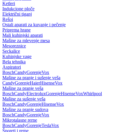
Ketleri
Indukcione ploče
Električni tiganj
Rešoi
Ostali aparati za kuvanje i pečenje
Priprema hrane
Mali kuhinjski aparati
Mašine za mlevenje mesa
Mesoreznice
Seckalice
Kuhinjske vage
Bela tehnika
Aspiratori
Bosch
Candy
Gorenje
Vox
Mašine za pranje i sušenje veša
Candy
Gorenje
Haier
Hisense
Vox
Mašine za pranje veša
Bosch
Candy
Electrolux
Gorenje
Hisense
Vox
Whirlpool
Mašine za sušenje veša
Bosch
Candy
Gorenje
Hisense
Vox
Mašine za pranje sudova
Bosch
Candy
Gorenje
Vox
Mikrotalasne rerne
Bosch
Candy
Gorenje
Tesla
Vox
Šporeti i rerne