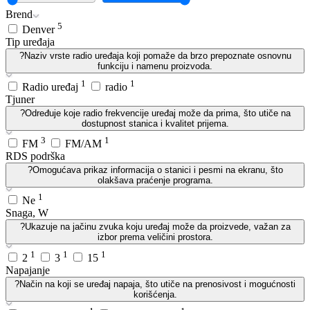
Brend
5
Denver
Tip uređaja
?
Naziv vrste radio uređaja koji pomaže da brzo prepoznate osnovnu
funkciju i namenu proizvoda.
1
1
Radio uređaj
radio
Tjuner
?
Određuje koje radio frekvencije uređaj može da prima, što utiče na
dostupnost stanica i kvalitet prijema.
3
1
FM
FM/AM
RDS podrška
?
Omogućava prikaz informacija o stanici i pesmi na ekranu, što
olakšava praćenje programa.
1
Ne
Snaga, W
?
Ukazuje na jačinu zvuka koju uređaj može da proizvede, važan za
izbor prema veličini prostora.
1
1
1
2
3
15
Napajanje
?
Način na koji se uređaj napaja, što utiče na prenosivost i mogućnosti
korišćenja.