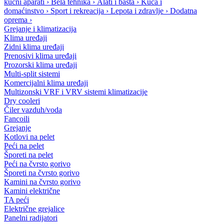
kućni aparati
›
Bela tehnika
›
Alati i bašta
›
Kuća i
domaćinstvo
›
Sport i rekreacija
›
Lepota i zdravlje
›
Dodatna
oprema
›
Grejanje i klimatizacija
Klima uređaji
Zidni klima uređaji
Prenosivi klima uređaji
Prozorski klima uređaji
Multi-split sistemi
Komercijalni klima uređaji
Multizonski VRF i VRV sistemi klimatizacije
Dry cooleri
Čiler vazduh/voda
Fancoili
Grejanje
Kotlovi na pelet
Peći na pelet
Šporeti na pelet
Peći na čvrsto gorivo
Šporeti na čvrsto gorivo
Kamini na čvrsto gorivo
Kamini električne
TA peći
Električne grejalice
Panelni radijatori