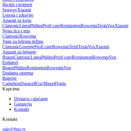
Bicikli i trotineti
Segway
Xiaomi
Lepota i zdravlje
Aparati za kosu
Clatronic
Linea
Philips
Profi care
Remington
Rowenta
Tesla
Vox
Xiaomi
Nega lica i tela
Clatronic
Rowenta
Vage za telesnu težinu
Clatronic
Gorenje
Profi care
Rowenta
Tefal
Tesla
Vox
Xiaomi
Aparati za brijanje
Braun
Clatronic
Linea
Philips
Profi care
Remington
Rowenta
Vox
Epilatori
Braun
Philips
Remington
Rowenta
Vox
Dodatna oprema
Baterije
Camelion
Duracell
Gsc
Maxell
Varta
Kupcima
Dostava i plaćanje
Garancija
Kontakt
Kontakt
sale@fino.rs