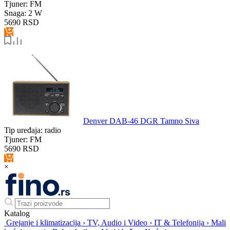
Tjuner:
FM
Snaga:
2 W
5690
RSD
Denver DAB-46 DGR Tamno Siva
Tip uređaja:
radio
Tjuner:
FM
5690
RSD
×
Katalog
Grejanje i klimatizacija
›
TV, Audio i Video
›
IT & Telefonija
›
Mali