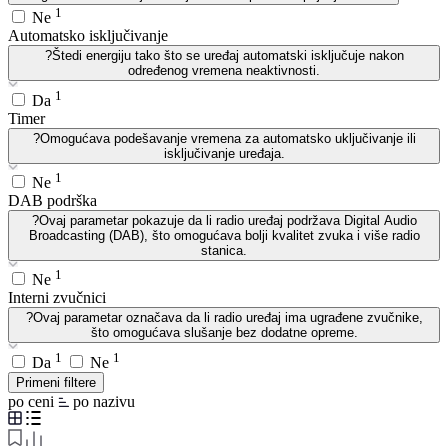
1
Ne
Automatsko isključivanje
?
Štedi energiju tako što se uređaj automatski isključuje nakon
određenog vremena neaktivnosti.
1
Da
Timer
?
Omogućava podešavanje vremena za automatsko uključivanje ili
isključivanje uređaja.
1
Ne
DAB podrška
?
Ovaj parametar pokazuje da li radio uređaj podržava Digital Audio
Broadcasting (DAB), što omogućava bolji kvalitet zvuka i više radio
stanica.
1
Ne
Interni zvučnici
?
Ovaj parametar označava da li radio uređaj ima ugrađene zvučnike,
što omogućava slušanje bez dodatne opreme.
1
1
Da
Ne
Primeni filtere
po ceni
po nazivu