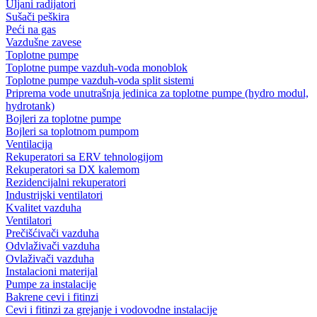
Uljani radijatori
Sušači peškira
Peći na gas
Vazdušne zavese
Toplotne pumpe
Toplotne pumpe vazduh-voda monoblok
Toplotne pumpe vazduh-voda split sistemi
Priprema vode unutrašnja jedinica za toplotne pumpe (hydro modul,
hydrotank)
Bojleri za toplotne pumpe
Bojleri sa toplotnom pumpom
Ventilacija
Rekuperatori sa ERV tehnologijom
Rekuperatori sa DX kalemom
Rezidencijalni rekuperatori
Industrijski ventilatori
Kvalitet vazduha
Ventilatori
Prečišćivači vazduha
Odvlaživači vazduha
Ovlaživači vazduha
Instalacioni materijal
Pumpe za instalacije
Bakrene cevi i fitinzi
Cevi i fitinzi za grejanje i vodovodne instalacije