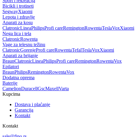
Sport i rekreacija
Bicikli i trotineti
Segway
Xiaomi
Lepota i zdravlje
Aparati za kosu
Clatronic
Linea
Philips
Profi care
Remington
Rowenta
Tesla
Vox
Xiaomi
Nega lica i tela
Clatronic
Rowenta
Vage za telesnu težinu
Clatronic
Gorenje
Profi care
Rowenta
Tefal
Tesla
Vox
Xiaomi
Aparati za brijanje
Braun
Clatronic
Linea
Philips
Profi care
Remington
Rowenta
Vox
Epilatori
Braun
Philips
Remington
Rowenta
Vox
Dodatna oprema
Baterije
Camelion
Duracell
Gsc
Maxell
Varta
Kupcima
Dostava i plaćanje
Garancija
Kontakt
Kontakt
sale@fino.rs