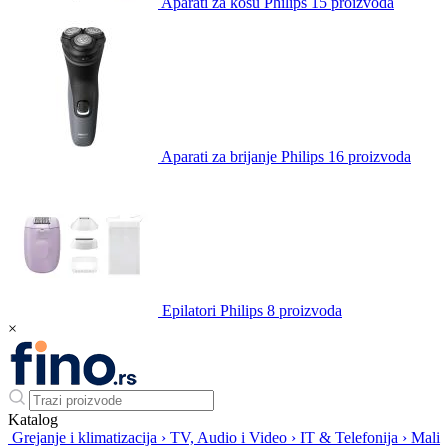
Aparati za kosu Philips
15 proizvoda
Aparati za brijanje Philips
16 proizvoda
Epilatori Philips
8 proizvoda
×
Katalog
Grejanje i klimatizacija
›
TV, Audio i Video
›
IT & Telefonija
›
Mali