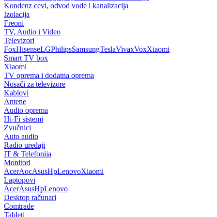
Kondenz cevi, odvod vode i kanalizacija
Izolacija
Freoni
TV, Audio i Video
Televizori
Fox
Hisense
LG
Philips
Samsung
Tesla
Vivax
Vox
Xiaomi
Smart TV box
Xiaomi
TV oprema i dodatna oprema
Nosači za televizore
Kablovi
Antene
Audio oprema
Hi-Fi sistemi
Zvučnici
Auto audio
Radio uređaji
IT & Telefonija
Monitori
Acer
Aoc
Asus
Hp
Lenovo
Xiaomi
Laptopovi
Acer
Asus
Hp
Lenovo
Desktop računari
Comtrade
Tableti