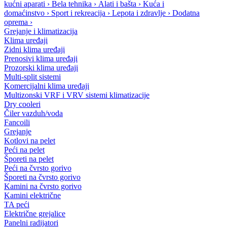
kućni aparati
›
Bela tehnika
›
Alati i bašta
›
Kuća i
domaćinstvo
›
Sport i rekreacija
›
Lepota i zdravlje
›
Dodatna
oprema
›
Grejanje i klimatizacija
Klima uređaji
Zidni klima uređaji
Prenosivi klima uređaji
Prozorski klima uređaji
Multi-split sistemi
Komercijalni klima uređaji
Multizonski VRF i VRV sistemi klimatizacije
Dry cooleri
Čiler vazduh/voda
Fancoili
Grejanje
Kotlovi na pelet
Peći na pelet
Šporeti na pelet
Peći na čvrsto gorivo
Šporeti na čvrsto gorivo
Kamini na čvrsto gorivo
Kamini električne
TA peći
Električne grejalice
Panelni radijatori