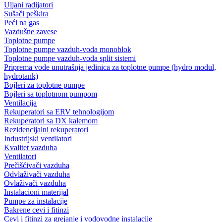
Uljani radijatori
Sušači peškira
Peći na gas
Vazdušne zavese
Toplotne pumpe
Toplotne pumpe vazduh-voda monoblok
Toplotne pumpe vazduh-voda split sistemi
Priprema vode unutrašnja jedinica za toplotne pumpe (hydro modul,
hydrotank)
Bojleri za toplotne pumpe
Bojleri sa toplotnom pumpom
Ventilacija
Rekuperatori sa ERV tehnologijom
Rekuperatori sa DX kalemom
Rezidencijalni rekuperatori
Industrijski ventilatori
Kvalitet vazduha
Ventilatori
Prečišćivači vazduha
Odvlaživači vazduha
Ovlaživači vazduha
Instalacioni materijal
Pumpe za instalacije
Bakrene cevi i fitinzi
Cevi i fitinzi za grejanje i vodovodne instalacije