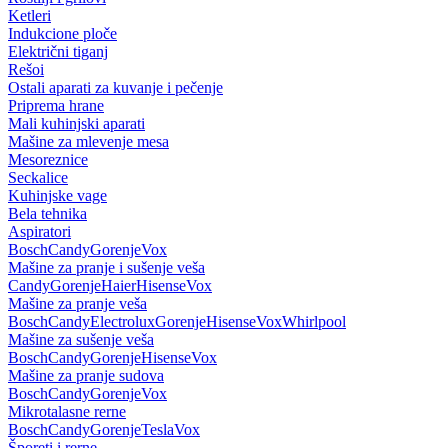
Ketleri
Indukcione ploče
Električni tiganj
Rešoi
Ostali aparati za kuvanje i pečenje
Priprema hrane
Mali kuhinjski aparati
Mašine za mlevenje mesa
Mesoreznice
Seckalice
Kuhinjske vage
Bela tehnika
Aspiratori
Bosch
Candy
Gorenje
Vox
Mašine za pranje i sušenje veša
Candy
Gorenje
Haier
Hisense
Vox
Mašine za pranje veša
Bosch
Candy
Electrolux
Gorenje
Hisense
Vox
Whirlpool
Mašine za sušenje veša
Bosch
Candy
Gorenje
Hisense
Vox
Mašine za pranje sudova
Bosch
Candy
Gorenje
Vox
Mikrotalasne rerne
Bosch
Candy
Gorenje
Tesla
Vox
Šporeti i rerne