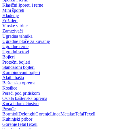
Klasični šporeti i rerne
Mini šporeti
Hlađenje
Frižideri
Vinske vitrine
Zamrzivači
Ugradna tehnika
Ugradne ploče za kuvanje
Ugradne rerne
Ugradni setovi
Bojleri
Protočni bojleri
Standardni bojleri
Kombinovani bojleri
Alati i bašta
Baštenska oprema
Kosilice
Perači pod pritiskom
Ostala baštenska oprema
Kuća i domaćinstvo
Posuđe
Bormioli
Delonghi
Gorenje
Linea
Metalac
Tefal
Texell
Kuhinjski pribor
Gorenje
Tefal
Texell