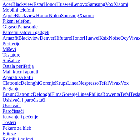
Acer
Blackview
Estar
Honor
Huawei
Lenovo
Samsung
Vox
Xiaomi
Mobilni telefoni
Apple
Blackview
Honor
Nokia
Samsung
Xiaomi
Fiksni telefoni
Gigaset
Panasonic
Pametni satovi i gadgeti
Amazfit
Blackview
Denver
Hifuture
Honor
Huawei
Ksix
Noise
Qcy
Viva
Periferije
Miševi
Tastature
Slušalice
Ostala periferija
Mali kućni aparati
Aparati za kafu
Clatronic
Delonghi
Gorenje
Krups
Linea
Nespresso
Tefal
Vivax
Vox
Peglanje
Braun
Clatronic
Delonghi
Elma
Gorenje
Linea
Philips
Rowenta
Tefal
Tesl
Usisivači i paročistači
Usisivači
Paročistači
Kuvanje i pečenje
Tosteri
Pekare za hleb
Friteze
Roštilji i grilovi