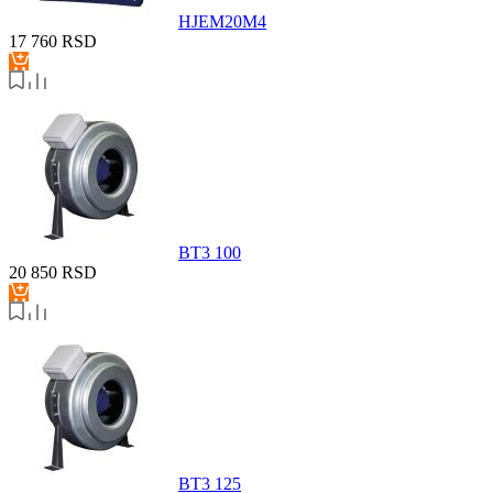
HJEM20M4
17 760
RSD
BT3 100
20 850
RSD
BT3 125