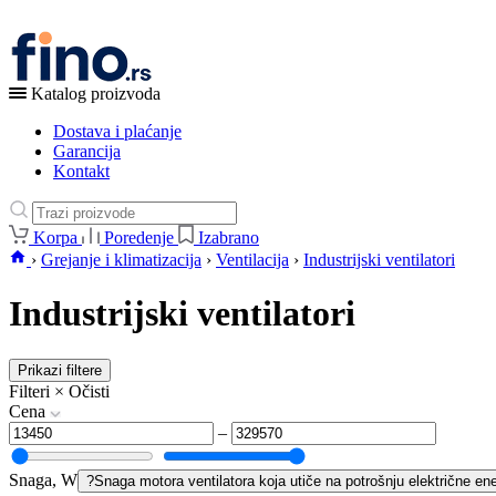
Katalog proizvoda
Dostava i plaćanje
Garancija
Kontakt
Korpa
Poredenje
Izabrano
›
Grejanje i klimatizacija
›
Ventilacija
›
Industrijski ventilatori
Industrijski ventilatori
Prikazi filtere
Filteri
×
Očisti
Cena
–
Snaga, W
?
Snaga motora ventilatora koja utiče na potrošnju električne ene