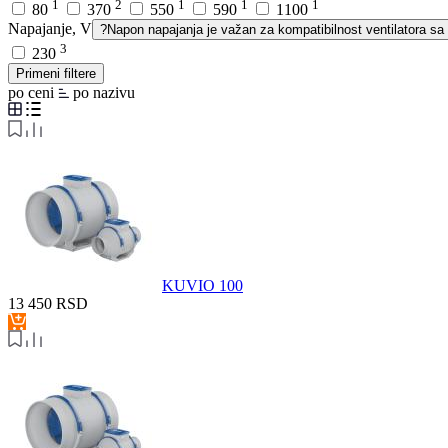
1
2
1
1
1
80
370
550
590
1100
Napajanje, V
?
Napon napajanja je važan za kompatibilnost ventilatora s
3
230
Primeni filtere
po ceni
po nazivu
KUVIO 100
13 450
RSD